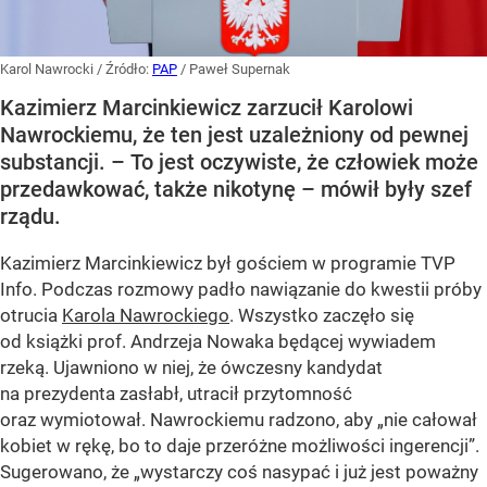
Karol Nawrocki
/ Źródło:
PAP
/
Paweł Supernak
Kazimierz Marcinkiewicz zarzucił Karolowi
Nawrockiemu, że ten jest uzależniony od pewnej
substancji. – To jest oczywiste, że człowiek może
przedawkować, także nikotynę – mówił były szef
rządu.
Kazimierz Marcinkiewicz był gościem w programie TVP
Info. Podczas rozmowy padło nawiązanie do kwestii próby
otrucia
Karola Nawrockiego
. Wszystko zaczęło się
od książki prof. Andrzeja Nowaka będącej wywiadem
rzeką. Ujawniono w niej, że ówczesny kandydat
na prezydenta zasłabł, utracił przytomność
oraz wymiotował. Nawrockiemu radzono, aby „nie całował
kobiet w rękę, bo to daje przeróżne możliwości ingerencji”.
Sugerowano, że „wystarczy coś nasypać i już jest poważny