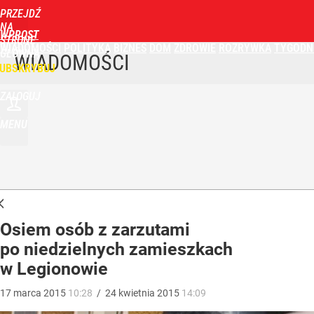
PRZEJDŹ
NA
WPROST
STRONĘ
WIADOMOŚCI
POLITYKA
BIZNES
DOM
ZDROWIE
ROZRYWKA
TYGODN
GŁÓWNĄ
WIADOMOŚCI
UBSKRYBUJ
ZALOGUJ
MENU
Osiem osób z zarzutami
po niedzielnych zamieszkach
w Legionowie
17
marca
2015
10:28
/
24
kwietnia
2015
14:09