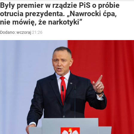
Były premier w rządzie PiS o próbie
otrucia prezydenta. „Nawrocki ćpa,
nie mówię, że narkotyki”
Dodano:
wczoraj
21:26