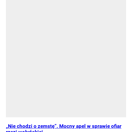
„Nie chodzi o zemstę”. Mocny apel w sprawie ofiar
rzezi wołyńskiej