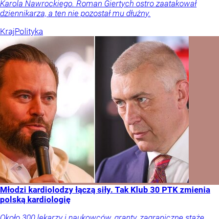
Karola Nawrockiego. Roman Giertych ostro zaatakował
dziennikarza, a ten nie pozostał mu dłużny.
Kraj
Polityka
Młodzi kardiolodzy łączą siły. Tak Klub 30 PTK zmienia
polską kardiologię
Około 300 lekarzy i naukowców, granty, zagraniczne staże,