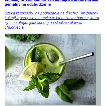
genialny na odchudzanie
Szukasz sposobu na podjadanie na diecie? Ten zielony
koktajl z przepisu dietetyka to błonnikowa bomba, która
syci na długo, gasi ochotę na słodkie i ułatwia
chudnięcie.