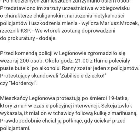
- Po niedzielnych zamieszkach zatrzymano osiem osób.
Przedstawiono im zarzuty uczestnictwa w zbiegowisku
o charakterze chuligańskim, naruszenia nietykalności
policjantów i uszkodzenia mienia - wylicza Mariusz Mrozek,
rzecznik KSP. - We wtorek zostaną doprowadzeni
do prokuratury - dodaje.
Przed komendą policji w Legionowie zgromadziło się
wczoraj 200 osób. Około godz. 21:00 z tłumu poleciały
puste butelki po alkoholu. Ranny został jeden z policjantów.
Protestujący skandowali "Zabiliście dziecko!"
czy "Mordercy!".
Mieszkańcy Legionowa protestują po śmierci 19-latka,
który zmarł w czasie policyjnej interwencji. Sekcja zwłok
wykazała, iż miał on w tchawicy foliową kulkę z marihuaną.
Prawdopodobnie chciał ją połknąć, gdy uciekał przed
policjantami.