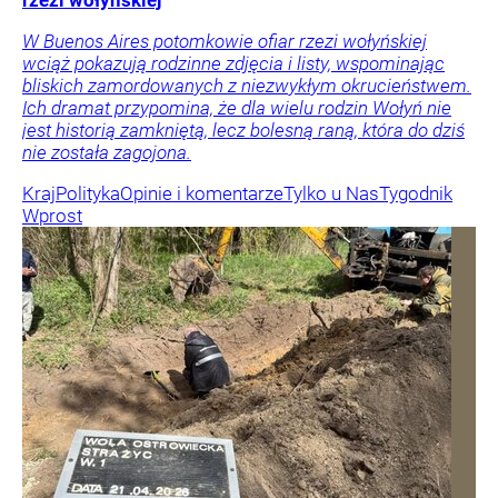
W Buenos Aires potomkowie ofiar rzezi wołyńskiej
wciąż pokazują rodzinne zdjęcia i listy, wspominając
bliskich zamordowanych z niezwykłym okrucieństwem.
Ich dramat przypomina, że dla wielu rodzin Wołyń nie
jest historią zamkniętą, lecz bolesną raną, która do dziś
nie została zagojona.
Kraj
Polityka
Opinie i komentarze
Tylko u Nas
Tygodnik
Wprost