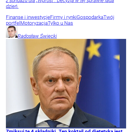
z sondażu dla „Wprost”. Decyzja w tej sprawie lada
dzień.
Finanse i inwestycje
Firmy i rynki
Gospodarka
Twój
portfel
Motoryzacja
Tylko u Nas
Radosław
Święcki
Zmiksuj te 4 składniki. Ten koktajl od dietetyka jest