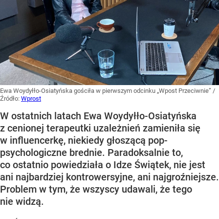
Ewa Woydyłło-Osiatyńska gościła w pierwszym odcinku „Wpost Przeciwnie”
/
Źródło:
Wprost
W ostatnich latach Ewa Woydyłło-Osiatyńska
z cenionej terapeutki uzależnień zamieniła się
w influencerkę, niekiedy głoszącą pop-
psychologiczne brednie. Paradoksalnie to,
co ostatnio powiedziała o Idze Świątek, nie jest
ani najbardziej kontrowersyjne, ani najgroźniejsze.
Problem w tym, że wszyscy udawali, że tego
nie widzą.