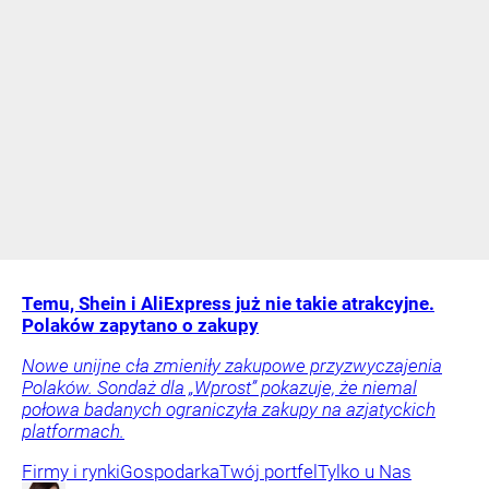
Temu, Shein i AliExpress już nie takie atrakcyjne.
Polaków zapytano o zakupy
Nowe unijne cła zmieniły zakupowe przyzwyczajenia
Polaków. Sondaż dla „Wprost” pokazuje, że niemal
połowa badanych ograniczyła zakupy na azjatyckich
platformach.
Firmy i rynki
Gospodarka
Twój portfel
Tylko u Nas