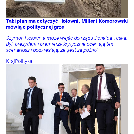
Taki plan ma dotyczyć Hołowni. Miller i Komorowski
mówią o politycznej grze
Szymon Hołownia może wejść do rządu Donalda Tuska.
Byli prezydent i premierzy krytycznie oceniają ten
scenariusz i podkreślają, że „jest za późno”.
Kraj
Polityka