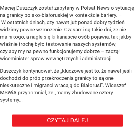
Maciej Duszczyk został zapytany w Polsat News o sytuację
na granicy polsko-białoruskiej w kontekście bariery. –
W ostatnich dniach, czy nawet już ponad dobry tydzień
widzimy pewne wzmożenie. Czasami są takie dni, że nie
ma nikogo, a nagle się kilkanaście osób pojawia, tak jakby
właśnie trochę było testowanie naszych systemów,
czy aby my na pewno funkcjonujemy dobrze – zaczął
wiceminister spraw wewnętrznych i administracji.
Duszczyk kontynuował, że „kluczowe jest to, że nawet jeśli
dochodzi do prób przekroczenia granicy to są one
nieskuteczne i migranci wracają do Białorusi”. Wiceszef
MSWiA przypomniał, że „mamy zbudowane cztery
systemy...
CZYTAJ DALEJ