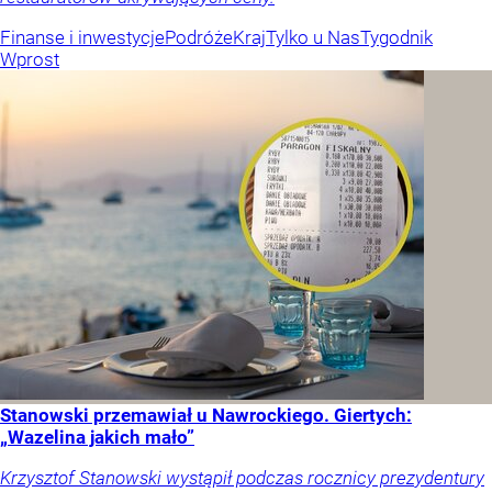
Finanse i inwestycje
Podróże
Kraj
Tylko u Nas
Tygodnik
Wprost
Stanowski przemawiał u Nawrockiego. Giertych:
„Wazelina jakich mało”
Krzysztof Stanowski wystąpił podczas rocznicy prezydentury