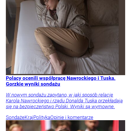
Polacy ocenili współpracę Nawrockiego i Tuska.
Gorzkie wyniki sondażu
W nowym sondażu zapytano, w jaki sposób relacje
Karola Nawrockiego i rządu Donalda Tuska przekładają
się na bezpieczeństwo Polski. Wyniki są wymowne.
Sondaże
Kraj
Polityka
Opinie i komentarze