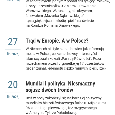
W sobotę byłem jednym z ponad stu tysięcy Polaków,
którzy uczestniczyli w XV Marszu Powstania
Warszawskiego. Wzruszony, nie ukrywam,
śpiewałem „Mazurka Dąbrowskiego” –
tę najpiękniejsza melodię i pieśń na świecie
na Rondzie Romana Dmowskiego.
27
Trąd w Europie. A w Polsce?
W Niemczech nie tyle zamachowiec, jak informują
media w Polsce, co zamachowcy – terroryści
lip
2026
,
islamscy zaatakowali „Paradę Równości”. Poza
rozjechaniem przez furgonetkę jej 17 uczestników
(jeden zginął, jedenastu ciężko rannych, pięciu lżej),...
20
Mundial i polityka. Niesmaczny
sojusz dwóch tronów
lip
2026
,
Dziś w nocy zakończył się najbardziej polityczny
mundial w historii światowego futbolu. Mija akurat
96 lat od tego pierwszego, też rozgrywanego
w Ameryce. Tyle że Południowej.