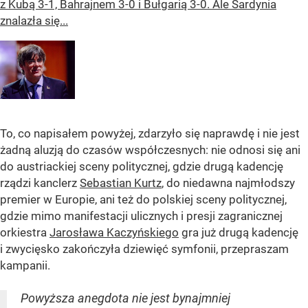
z Kubą 3-1, Bahrajnem 3-0 i Bułgarią 3-0. Ale Sardynia
znalazła się...
To, co napisałem powyżej, zdarzyło się naprawdę i nie jest
żadną aluzją do czasów współczesnych: nie odnosi się ani
do austriackiej sceny politycznej, gdzie drugą kadencję
rządzi kanclerz
Sebastian Kurtz
, do niedawna najmłodszy
premier w Europie, ani też do polskiej sceny politycznej,
gdzie mimo manifestacji ulicznych i presji zagranicznej
orkiestra
Jarosława Kaczyńskiego
gra już drugą kadencję
i zwycięsko zakończyła dziewięć symfonii, przepraszam
kampanii.
Powyższa anegdota nie jest bynajmniej