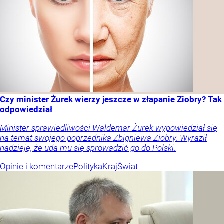
Czy minister Żurek wierzy jeszcze w złapanie Ziobry? Tak
odpowiedział
Minister sprawiedliwości Waldemar Żurek wypowiedział się
na temat swojego poprzednika Zbigniewa Ziobry. Wyraził
nadzieję, że uda mu się sprowadzić go do Polski.
Opinie i komentarze
Polityka
Kraj
Świat