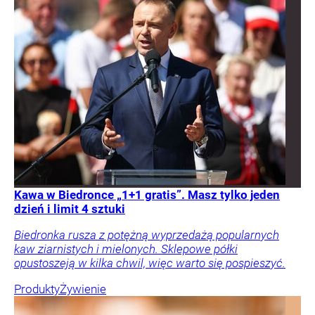
Kawa w Biedronce „1+1 gratis”. Masz tylko jeden
dzień i limit 4 sztuki
Biedronka rusza z potężną wyprzedażą popularnych
kaw ziarnistych i mielonych. Sklepowe półki
opustoszeją w kilka chwil, więc warto się pospieszyć.
Produkty
Żywienie