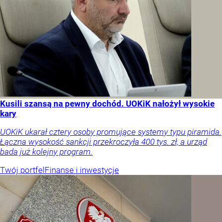
Kusili szansą na pewny dochód. UOKiK nałożył wysokie
kary
UOKiK ukarał cztery osoby promujące systemy typu piramida.
Łączna wysokość sankcji przekroczyła 400 tys. zł, a urząd
bada już kolejny program.
Twój portfel
Finanse i inwestycje