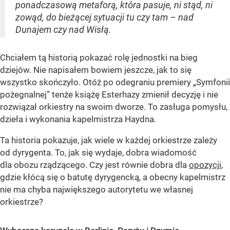
ponadczasową metaforą, która pasuje, ni stąd, ni
zowąd, do bieżącej sytuacji tu czy tam – nad
Dunajem czy nad Wisłą.
Chciałem tą historią pokazać rolę jednostki na bieg
dziejów. Nie napisałem bowiem jeszcze, jak to się
wszystko skończyło. Otóż po odegraniu premiery „Symfonii
pożegnalnej” tenże książę Esterhazy zmienił decyzję i nie
rozwiązał orkiestry na swoim dworze. To zasługa pomysłu,
dzieła i wykonania kapelmistrza Haydna.
Ta historia pokazuje, jak wiele w każdej orkiestrze zależy
od dyrygenta. To, jak się wydaje, dobra wiadomość
dla obozu rządzącego. Czy jest równie dobra dla
opozycji
,
gdzie kłócą się o batutę dyrygencką, a obecny kapelmistrz
nie ma chyba największego autorytetu we własnej
orkiestrze?