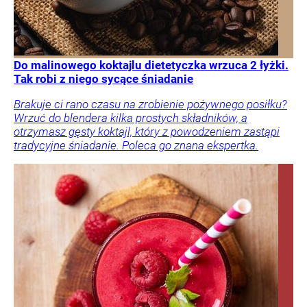
Do malinowego koktajlu dietetyczka wrzuca 2 łyżki.
Tak robi z niego sycące śniadanie
Brakuje ci rano czasu na zrobienie pożywnego posiłku?
Wrzuć do blendera kilka prostych składników, a
otrzymasz gęsty koktajl, który z powodzeniem zastąpi
tradycyjne śniadanie. Poleca go znana ekspertka.