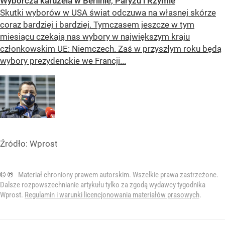
Wyborcza karuzela w Berlinie, Paryżu i Rzymie
Skutki wyborów w USA świat odczuwa na własnej skórze
coraz bardziej i bardziej. Tymczasem jeszcze w tym
miesiącu czekają nas wybory w największym kraju
członkowskim UE: Niemczech. Zaś w przyszłym roku będą
wybory prezydenckie we Francji...
Źródło:
Wprost
© ℗
Materiał chroniony prawem autorskim. Wszelkie prawa zastrzeżone.
Dalsze rozpowszechnianie artykułu tylko za zgodą wydawcy tygodnika
Wprost.
Regulamin i warunki licencjonowania materiałów prasowych
.