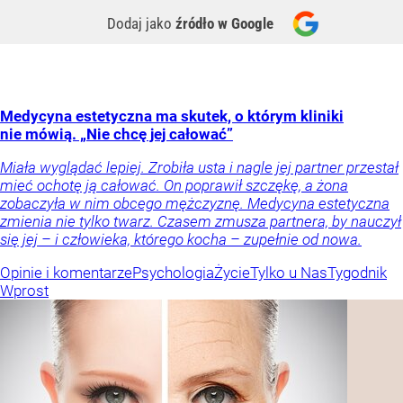
Dodaj jako
źródło w Google
Medycyna estetyczna ma skutek, o którym kliniki
nie mówią. „Nie chcę jej całować”
Miała wyglądać lepiej. Zrobiła usta i nagle jej partner przestał
mieć ochotę ją całować. On poprawił szczękę, a żona
zobaczyła w nim obcego mężczyznę. Medycyna estetyczna
zmienia nie tylko twarz. Czasem zmusza partnera, by nauczył
się jej – i człowieka, którego kocha – zupełnie od nowa.
Opinie i komentarze
Psychologia
Życie
Tylko u Nas
Tygodnik
Wprost