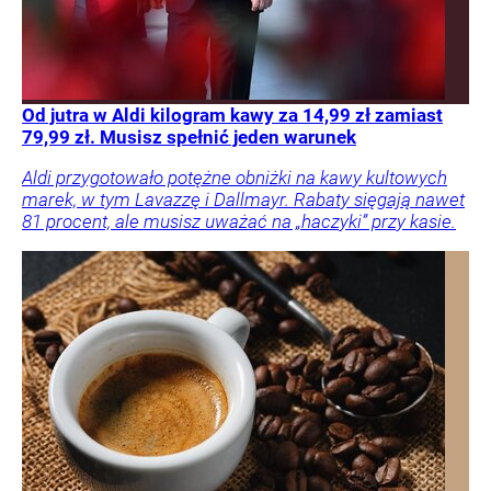
Od jutra w Aldi kilogram kawy za 14,99 zł zamiast
79,99 zł. Musisz spełnić jeden warunek
Aldi przygotowało potężne obniżki na kawy kultowych
marek, w tym Lavazzę i Dallmayr. Rabaty sięgają nawet
81 procent, ale musisz uważać na „haczyki” przy kasie.