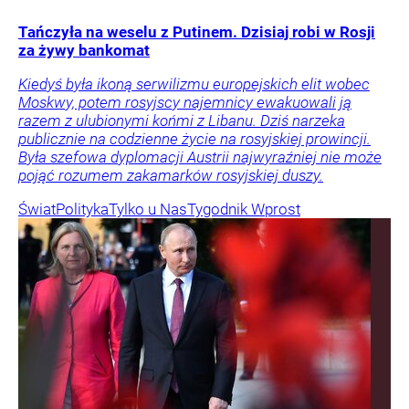
Tańczyła na weselu z Putinem. Dzisiaj robi w Rosji
za żywy bankomat
Kiedyś była ikoną serwilizmu europejskich elit wobec
Moskwy, potem rosyjscy najemnicy ewakuowali ją
razem z ulubionymi końmi z Libanu. Dziś narzeka
publicznie na codzienne życie na rosyjskiej prowincji.
Była szefowa dyplomacji Austrii najwyraźniej nie może
pojąć rozumem zakamarków rosyjskiej duszy.
Świat
Polityka
Tylko u Nas
Tygodnik Wprost