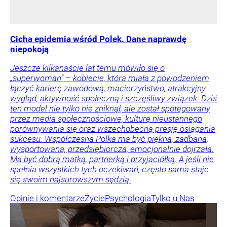
Cicha epidemia wśród Polek. Dane naprawdę
niepokoją
Jeszcze kilkanaście lat temu mówiło się o
„superwoman” – kobiecie, która miała z powodzeniem
łączyć karierę zawodową, macierzyństwo, atrakcyjny
wygląd, aktywność społeczną i szczęśliwy związek. Dziś
ten model nie tylko nie zniknął, ale został spotęgowany
przez media społecznościowe, kulturę nieustannego
porównywania się oraz wszechobecną presję osiągania
sukcesu. Współczesna Polka ma być piękna, zadbana,
wysportowana, przedsiębiorcza, emocjonalnie dojrzała.
Ma być dobrą matką, partnerką i przyjaciółką. A jeśli nie
spełnia wszystkich tych oczekiwań, często sama staje
się swoim najsurowszym sędzią.
Opinie i komentarze
Życie
Psychologia
Tylko u Nas