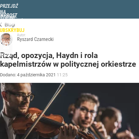
PRZEJDŹ
NA
WPROST
STRONĘ
WIADOMOŚCI
POLITYKA
BIZNES
DOM
ZDROWIE
ROZRYWKA
TYGODN
GŁÓWNĄ
Blogi
UBSKRYBUJ
Autor:
Ryszard Czarnecki
ZALOGUJ
Rząd, opozycja, Haydn i rola
MENU
kapelmistrzów w politycznej orkiestrze
Dodano:
4
października
2021
11:25