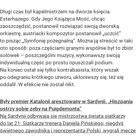
Długi czas był kapelmistrzem na dworze księcia
Esterhazego. Gdy Jego Książęca Mość, chcąc
zaoszczędzić, postanowił rozwiązać swoją dworską
orkiestrę, austriacki kompozytor postanowił „uczcić”
to pisząc „Symfonię pożegnalną”. Można ją streścić w taki
oto sposób: poza częściami granymi wspólnie był to zbiór
solówek – poszczególni muzycy, wykonawszy swoją
indywidualną część po prostu opuszczali podium.
Na koniec ostał się tylko kontrabasista, który wszak
po odegraniu krótkiego utworu, ukłoniwszy się, też się
oddalił. W efekcie nie został nikt.
Były premier Katalonii aresztowany w Sardynii. „Hiszpania
ostrzy sobie zęby na Puigdemonta”
Na Sardynii odbywają się mistrzostwa świata siatkarzy
do lat 21. Siatkarze trenera Daniela Pińskiego, niegdyś
świetnego zawodnika i reprezentanta Polski, wygrali mecze