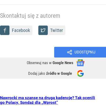
Skontaktuj się z autorem
Facebook
Twitter
UDOSTĘPNIJ
Obserwuj nas
w
Google News
Dodaj jako
źródło w Google
Nawrocki ma szansę na drugą kadencję? Tak ocenili
go Polacy. Sondaż dla „Wprost”