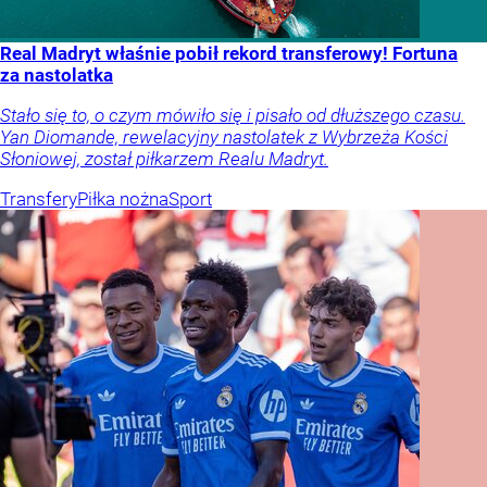
Real Madryt właśnie pobił rekord transferowy! Fortuna
za nastolatka
Stało się to, o czym mówiło się i pisało od dłuższego czasu.
Yan Diomande, rewelacyjny nastolatek z Wybrzeża Kości
Słoniowej, został piłkarzem Realu Madryt.
Transfery
Piłka nożna
Sport