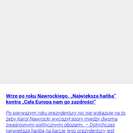
Wrze po roku Nawrockiego. „Największa hańba”
kontra „Cała Europa nam go zazdrości”
Po pierwszym roku prezydentury nic nie wskazuje na to,
żeby Karol Nawrocki wyciszył spory między dwoma
zwaśnionymi politycznymi obozami. – Dotychczas
największą hańbą na karcie jego prezydentury jest