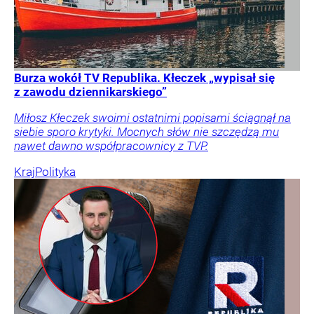
Burza wokół TV Republika. Kłeczek „wypisał się
z zawodu dziennikarskiego”
Miłosz Kłeczek swoimi ostatnimi popisami ściągnął na
siebie sporo krytyki. Mocnych słów nie szczędzą mu
nawet dawno współpracownicy z TVP.
Kraj
Polityka