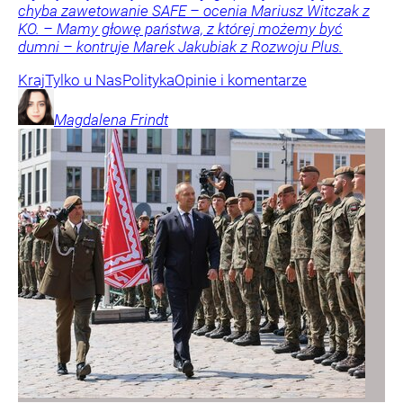
chyba zawetowanie SAFE – ocenia Mariusz Witczak z
KO. – Mamy głowę państwa, z której możemy być
dumni – kontruje Marek Jakubiak z Rozwoju Plus.
Kraj
Tylko u Nas
Polityka
Opinie i komentarze
Magdalena
Frindt