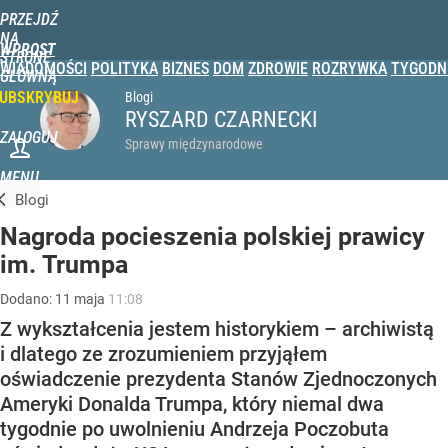
PRZEJDŹ
NA
WPROST
STRONĘ
WIADOMOŚCI
POLITYKA
BIZNES
DOM
ZDROWIE
ROZRYWKA
TYGODN
GŁÓWNĄ
UBSKRYBUJ
Blogi
RYSZARD CZARNECKI
ZALOGUJ
Sprawy międzynarodowe
MENU
Blogi
Nagroda pocieszenia polskiej prawicy
im. Trumpa
Dodano:
11
maja
11:08
Z wykształcenia jestem historykiem – archiwistą
i dlatego ze zrozumieniem przyjąłem
oświadczenie prezydenta Stanów Zjednoczonych
Ameryki Donalda Trumpa, który niemal dwa
tygodnie po uwolnieniu Andrzeja Poczobuta