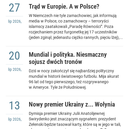
27
Trąd w Europie. A w Polsce?
W Niemczech nie tyle zamachowiec, jak informują
media w Polsce, co zamachowcy – terroryści
lip
2026
,
islamscy zaatakowali „Paradę Równości”. Poza
rozjechaniem przez furgonetkę jej 17 uczestników
(jeden zginął, jedenastu ciężko rannych, pięciu lżej),...
20
Mundial i polityka. Niesmaczny
sojusz dwóch tronów
lip
2026
,
Dziś w nocy zakończył się najbardziej polityczny
mundial w historii światowego futbolu. Mija akurat
96 lat od tego pierwszego, też rozgrywanego
w Ameryce. Tyle że Południowej.
13
Nowy premier Ukrainy z... Wołynia
Dymisja premier Ukrainy Julii Anatolijewnej
Swirydenko jest znaczącym sygnałem: prezydent
lip
2026
,
Zełenski będzie tasował karty, które są w jego w tali,