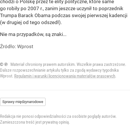
chodzi o Polskę przez te elity polityczne, które same
go robiły po 2007 r., zanim jeszcze uczynił to poprzednik
Trumpa Barack Obama podczas swojej pierwszej kadencji
(w drugiej od tego odszedł).
Nie ma przypadków, są znaki...
Źródło:
Wprost
© ℗
Materiał chroniony prawem autorskim. Wszelkie prawa zastrzeżone.
Dalsze rozpowszechnianie artykułu tylko za zgodą wydawcy tygodnika
Wprost.
Regulamin i warunki licencjonowania materiałów prasowych
.
Sprawy międzynarodowe
Redakcja nie ponosi odpowiedzialności za osobiste poglądy autorów.
Zamieszczona treść jest prywatną opinią.