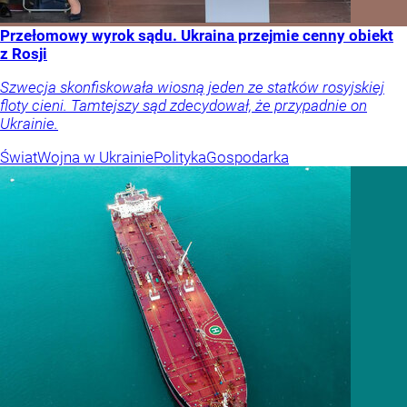
Przełomowy wyrok sądu. Ukraina przejmie cenny obiekt
z Rosji
Szwecja skonfiskowała wiosną jeden ze statków rosyjskiej
floty cieni. Tamtejszy sąd zdecydował, że przypadnie on
Ukrainie.
Świat
Wojna w Ukrainie
Polityka
Gospodarka