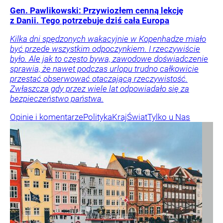
Gen. Pawlikowski: Przywiozłem cenną lekcję
z Danii. Tego potrzebuje dziś cała Europa
Kilka dni spędzonych wakacyjnie w Kopenhadze miało
być przede wszystkim odpoczynkiem. I rzeczywiście
było. Ale jak to często bywa, zawodowe doświadczenie
sprawia, że nawet podczas urlopu trudno całkowicie
przestać obserwować otaczającą rzeczywistość.
Zwłaszcza gdy przez wiele lat odpowiadało się za
bezpieczeństwo państwa.
Opinie i komentarze
Polityka
Kraj
Świat
Tylko u Nas