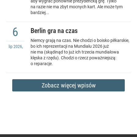
aby wygrać ponownie prezydencką grę. Tylko
na razie nie ma zbyt mocnych kart. Ale może tym
bardziej...
6
Berlin gra na czas
Niemcy grają na czas. Nie chodzi o boisko piłkarskie,
bo ich reprezentacji na Mundialu 2026 już
lip
2026
,
nie ma (skądinąd to już ich trzecia mundialowa
klęska z rzędu). Chodzi o rzecz poważniejszą:
o reparacje.
Zobacz więcej wpisów