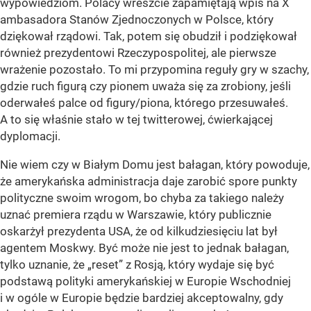
wypowiedziom. Polacy wreszcie zapamiętają wpis na X
ambasadora Stanów Zjednoczonych w Polsce, który
dziękował rządowi. Tak, potem się obudził i podziękował
również prezydentowi Rzeczypospolitej, ale pierwsze
wrażenie pozostało. To mi przypomina reguły gry w szachy,
gdzie ruch figurą czy pionem uważa się za zrobiony, jeśli
oderwałeś palce od figury/piona, którego przesuwałeś.
A to się właśnie stało w tej twitterowej, ćwierkającej
dyplomacji.
Nie wiem czy w Białym Domu jest bałagan, który powoduje,
że amerykańska administracja daje zarobić spore punkty
polityczne swoim wrogom, bo chyba za takiego należy
uznać premiera rządu w Warszawie, który publicznie
oskarżył prezydenta USA, że od kilkudziesięciu lat był
agentem Moskwy. Być może nie jest to jednak bałagan,
tylko uznanie, że „reset” z Rosją, który wydaje się być
podstawą polityki amerykańskiej w Europie Wschodniej
i w ogóle w Europie będzie bardziej akceptowalny, gdy