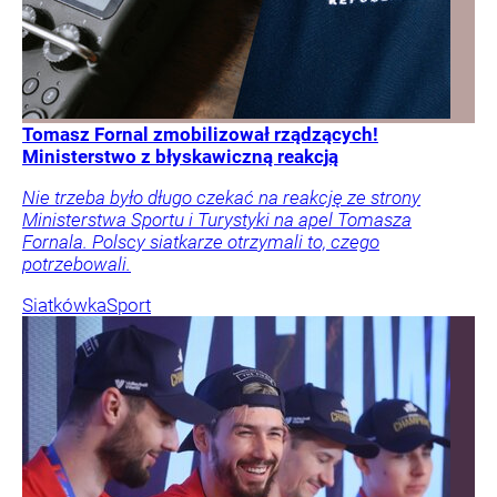
Tomasz Fornal zmobilizował rządzących!
Ministerstwo z błyskawiczną reakcją
Nie trzeba było długo czekać na reakcję ze strony
Ministerstwa Sportu i Turystyki na apel Tomasza
Fornala. Polscy siatkarze otrzymali to, czego
potrzebowali.
Siatkówka
Sport