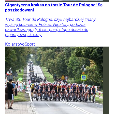
Gigantyczna kraksa na trasie Tour de Pologne! Są
poszkodowani
Trwa 83. Tour de Pologne, czyli najbardziej znany
wyścig kolarski w Polsce. Niestety, podczas
czwartkowego (tj. 6 sierpnia) etapu doszło do
gigantycznej kraksy.
Kolarstwo
Sport