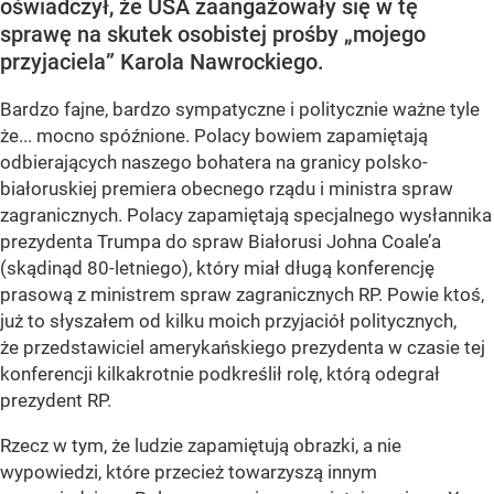
oświadczył, że USA zaangażowały się w tę
sprawę na skutek osobistej prośby „mojego
przyjaciela” Karola Nawrockiego.
Bardzo fajne, bardzo sympatyczne i politycznie ważne tyle
że... mocno spóźnione. Polacy bowiem zapamiętają
odbierających naszego bohatera na granicy polsko-
białoruskiej premiera obecnego rządu i ministra spraw
zagranicznych. Polacy zapamiętają specjalnego wysłannika
prezydenta Trumpa do spraw Białorusi Johna Coale’a
(skądinąd 80-letniego), który miał długą konferencję
prasową z ministrem spraw zagranicznych RP. Powie ktoś,
już to słyszałem od kilku moich przyjaciół politycznych,
że przedstawiciel amerykańskiego prezydenta w czasie tej
konferencji kilkakrotnie podkreślił rolę, którą odegrał
prezydent RP.
Rzecz w tym, że ludzie zapamiętują obrazki, a nie
wypowiedzi, które przecież towarzyszą innym