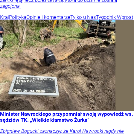
zamkniętą, lecz bolesną raną, która do dziś nie została
zagojona.
Kraj
Polityka
Opinie i komentarze
Tylko u Nas
Tygodnik Wprost
Minister Nawrockiego przypomniał swoją wypowiedź ws.
sędziów TK. „Wielkie kłamstwo Żurka”
Zbigniew Bogucki zaznaczył, że Karol Nawrocki nigdy nie