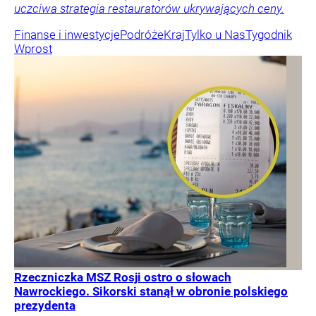
uczciwa strategia restauratorów ukrywających ceny.
Finanse i inwestycje
Podróże
Kraj
Tylko u Nas
Tygodnik
Wprost
Rzeczniczka MSZ Rosji ostro o słowach
Nawrockiego. Sikorski stanął w obronie polskiego
prezydenta