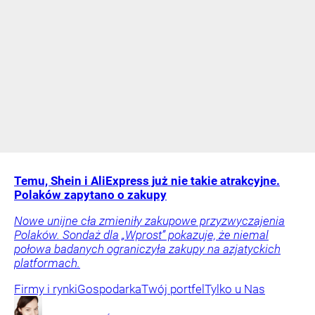
Temu, Shein i AliExpress już nie takie atrakcyjne.
Polaków zapytano o zakupy
Nowe unijne cła zmieniły zakupowe przyzwyczajenia
Polaków. Sondaż dla „Wprost” pokazuje, że niemal
połowa badanych ograniczyła zakupy na azjatyckich
platformach.
Firmy i rynki
Gospodarka
Twój portfel
Tylko u Nas