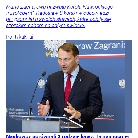
Maria Zacharowa nazwała Karola Nawrockiego
„rusofobem”. Radosław Sikorski w odpowiedzi
przypomniał o swoich słowach, które odbiły się
szerokim echem na całym świecie.
Polityka
Kraj
Naukowcy porównali 3 rodzaje kawy. Ta najmocniej