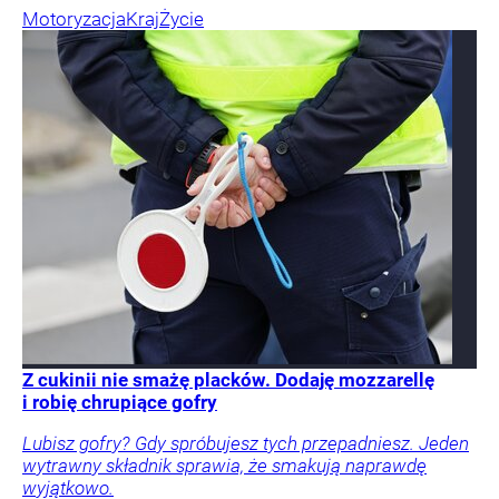
Motoryzacja
Kraj
Życie
Z cukinii nie smażę placków. Dodaję mozzarellę
i robię chrupiące gofry
Lubisz gofry? Gdy spróbujesz tych przepadniesz. Jeden
wytrawny składnik sprawia, że smakują naprawdę
wyjątkowo.