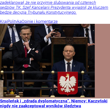
zadeklarował, że nie przyjmie ślubowania od czterech
sędziów TK. Szef Kancelarii Prezydenta wyjaśnił, że kluczem
będzie decyzja Trybunału Konstytucyjnego.
Kraj
Polityka
Opinie i komentarze
Smoleńsk i „zdrada dyplomatyczna”. Niemcy: Kaczyński
nigdy nie zaakceptował wyników śledztwa