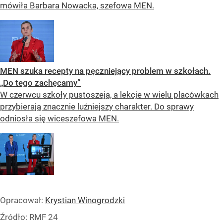
mówiła Barbara Nowacka, szefowa MEN.
MEN szuka recepty na pęczniejący problem w szkołach.
„Do tego zachęcamy”
W czerwcu szkoły pustoszeją, a lekcje w wielu placówkach
przybierają znacznie luźniejszy charakter. Do sprawy
odniosła się wiceszefowa MEN.
Opracował:
Krystian Winogrodzki
Źródło:
RMF 24