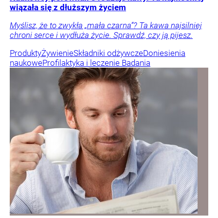
wiązała się z dłuższym życiem
Myślisz, że to zwykła „mała czarna”? Ta kawa najsilniej
chroni serce i wydłuża życie. Sprawdź, czy ją pijesz.
Produkty
Żywienie
Składniki odżywcze
Doniesienia
naukowe
Profilaktyka i leczenie
Badania