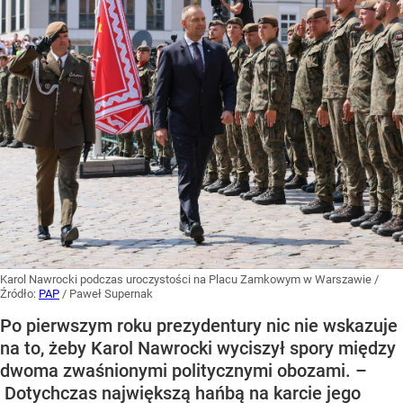
Karol Nawrocki podczas uroczystości na Placu Zamkowym w Warszawie
/
Źródło:
PAP
/
Paweł Supernak
Po pierwszym roku prezydentury nic nie wskazuje
na to, żeby Karol Nawrocki wyciszył spory między
dwoma zwaśnionymi politycznymi obozami. –
Dotychczas największą hańbą na karcie jego