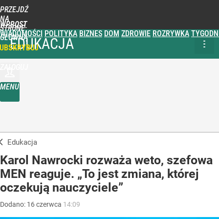
PRZEJDŹ
NA
WPROST
STRONĘ
WIADOMOŚCI
POLITYKA
BIZNES
DOM
ZDROWIE
ROZRYWKA
TYGODN
GŁÓWNĄ
EDUKACJA
UBSKRYBUJ
ZALOGUJ
MENU
Edukacja
Karol Nawrocki rozważa weto, szefowa
MEN reaguje. „To jest zmiana, której
oczekują nauczyciele”
Dodano:
16
czerwca
14:09