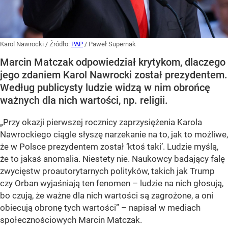
Karol Nawrocki
/ Źródło:
PAP
/
Paweł Supernak
Marcin Matczak odpowiedział krytykom, dlaczego
jego zdaniem Karol Nawrocki został prezydentem.
Według publicysty ludzie widzą w nim obrońcę
ważnych dla nich wartości, np. religii.
„Przy okazji pierwszej rocznicy zaprzysiężenia Karola
Nawrockiego ciągle słyszę narzekanie na to, jak to możliwe,
że w Polsce prezydentem został ‘ktoś taki’. Ludzie myślą,
że to jakaś anomalia. Niestety nie. Naukowcy badający falę
zwycięstw proautorytarnych polityków, takich jak Trump
czy Orban wyjaśniają ten fenomen – ludzie na nich głosują,
bo czują, że ważne dla nich wartości są zagrożone, a oni
obiecują obronę tych wartości” – napisał w mediach
społecznościowych Marcin Matczak.