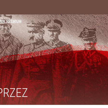
NIK
PREMIUM
dzi sojusz Tuska z Morawieckim
i go Polacy. Sondaż dla „Wprost”
a ataki na Ukraińców
PRZEZ