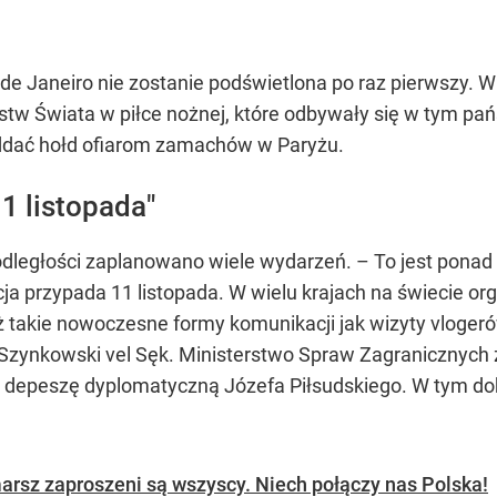
 de Janeiro nie zostanie podświetlona po raz pierwszy. 
zostw Świata w piłce nożnej, które odbywały się w tym pań
oddać hołd ofiarom zamachów w Paryżu.
1 listopada"
egłości zaplanowano wiele wydarzeń. – To jest ponad 1
ja przypada 11 listopada. W wielu krajach na świecie or
ż takie nowoczesne formy komunikacji jak wizyty vlogeró
Szynkowski vel Sęk. Ministerstwo Spraw Zagranicznych z
 depeszę dyplomatyczną Józefa Piłsudskiego. W tym d
arsz zaproszeni są wszyscy. Niech połączy nas Polska!