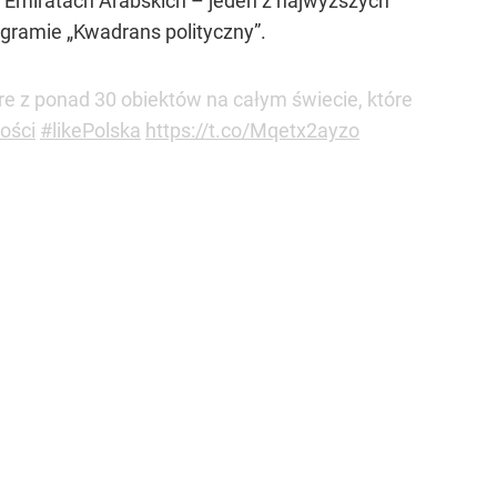
h Emiratach Arabskich – jeden z najwyższych
gramie „Kwadrans polityczny”.
óre z ponad 30 obiektów na całym świecie, które
ości
#likePolska
https://t.co/Mqetx2ayzo