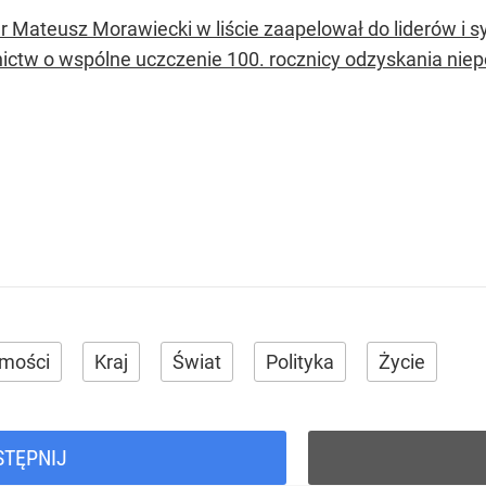
r Mateusz Morawiecki w liście zaapelował do liderów i
nnictw o wspólne uczczenie 100. rocznicy odzyskania niep
mości
Kraj
Świat
Polityka
Życie
STĘPNIJ