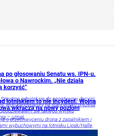
a po głosowaniu Senatu ws. IPN-u.
słowa o Nawrockim. „Nie działa
ą korzyść”
Szpytma odniósł się do negatywnej decyzji
d lotniskiem to nie incydent. Wojna
s. jego kandydatury na stanowisko prezesa
owa wkracza na nowy poziom
 Spodziewałem się takiego wyniku
ia – uznał.
ja o przechwyceniu drona z zapalnikiem i
ami wybuchowymi na lotnisku Lipsk/Halle,
u ukraińskiego samolotu transportowego