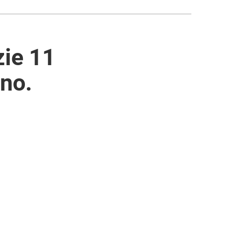
zie 11
ono.