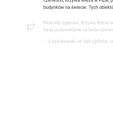
czerwono, Krzywa Wieża w Pizie, p
budynków na świecie. Tych obiekt
Piramidy egipskie, Krzywa Wieża w 
będą podświetlane na biało-czerw
— S Szynkowski vel Sęk (@SzSz_v