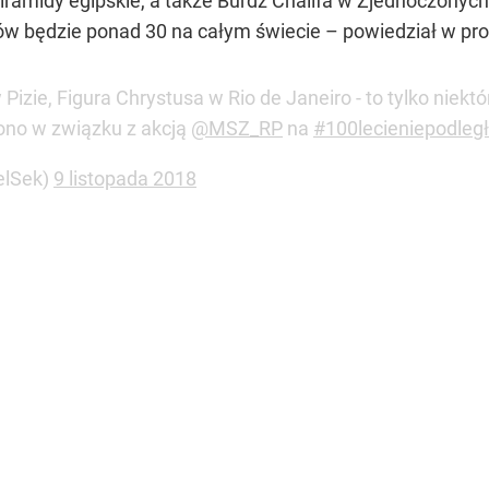
iramidy egipskie, a także Burdż Chalifa w Zjednoczonyc
ów będzie ponad 30 na całym świecie – powiedział w pro
Pizie, Figura Chrystusa w Rio de Janeiro - to tylko niekt
ono w związku z akcją
@MSZ_RP
na
#100lecieniepodległ
elSek)
9 listopada 2018