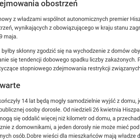
dejmowania obostrzeń
mowy z władzami wspólnot autonomicznych premier Hiszp
rzeń, wynikających z obowiązującego w kraju stanu zag
9 maja.
byłby skłonny zgodzić się na wychodzenie z domów obyw
nie się tendencji dobowego spadku liczby zakażonych. Pr
otyczące stopniowego zdejmowania restrykcji związanych
twarte
e ukończyły 14 lat będą mogły samodzielnie wyjść z domu,
ublicznej osoby dorosłe. Od niedzieli 26 kwietnia Hiszpa
ogą się oddalić więcej niż kilometr od domu, a przechad
nie z domownikami, a jeden dorosły nie może mieć pod op
nnych osób.Dobre wieści dla mieszkańców mają władze