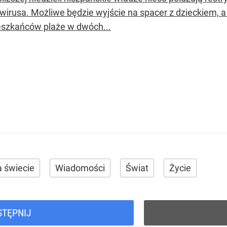
wirusa. Możliwe będzie wyjście na spacer z dzieckiem, a
eszkańców plaże w dwóch...
 świecie
Wiadomości
Świat
Życie
STĘPNIJ