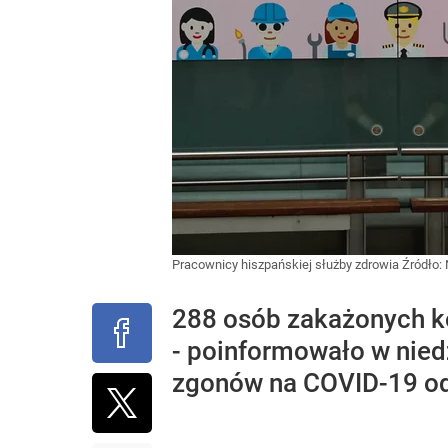
Pracownicy hiszpańskiej służby zdrowia
Źródło:
288 osób zakażonych ko
- poinformowało w nied
zgonów na COVID-19 od