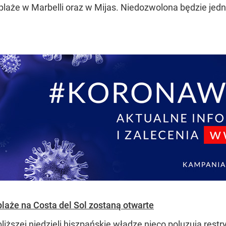
 plaże w Marbelli oraz w Mijas. Niedozwolona będzie jed
plaże na Costa del Sol zostaną otwarte
bliższej niedzieli hiszpańskie władze nieco poluzują res