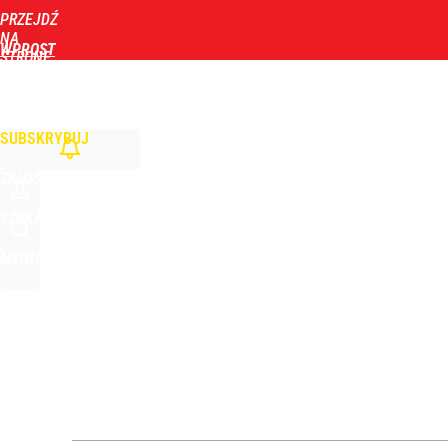
PRZEJDŹ
Udostępnij
0
Skomentuj
NA
WPROST
STRONĘ
GŁÓWNĄ
WIADOMOŚCI
POLITYKA
BIZNES
DOM
ZDROWIE
ROZRYWKA
TYGOD
SUBSKRYBUJ
ZALOGUJ
SZUKAJ
MENU