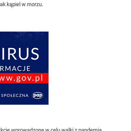
nak kąpiel w morzu.
trykcje wprowadzone w celu walki z pandemią