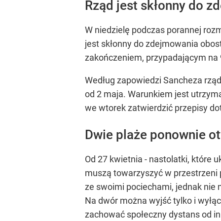
Rząd jest skłonny do z
W niedzielę podczas porannej roz
jest skłonny do zdejmowania obost
zakończeniem, przypadającym na 
Według zapowiedzi Sancheza rząd 
od 2 maja. Warunkiem jest utrzyma
we wtorek zatwierdzić przepisy d
Dwie plaże ponownie o
Od 27 kwietnia - nastolatki, któr
muszą towarzyszyć w przestrzeni p
ze swoimi pociechami, jednak nie m
Na dwór można wyjść tylko i wyłącz
zachować społeczny dystans od i