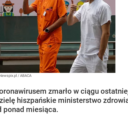
Newspix.pl
/
ABACA
ronawirusem zmarło w ciągu ostatniej
zielę hiszpańskie ministerstwo zdrowi
 ponad miesiąca.