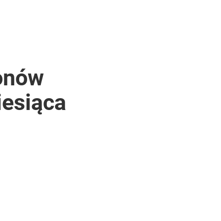
gonów
iesiąca