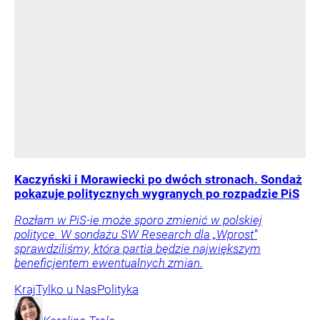
Kaczyński i Morawiecki po dwóch stronach. Sondaż
pokazuje politycznych wygranych po rozpadzie PiS
Rozłam w PiS-ie może sporo zmienić w polskiej
polityce. W sondażu SW Research dla „Wprost”
sprawdziliśmy, która partia będzie największym
beneficjentem ewentualnych zmian.
Kraj
Tylko u Nas
Polityka