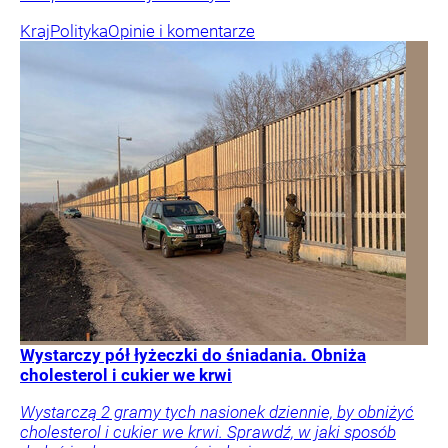
Kraj
Polityka
Opinie i komentarze
Wystarczy pół łyżeczki do śniadania. Obniża
cholesterol i cukier we krwi
Wystarczą 2 gramy tych nasionek dziennie, by obniżyć
cholesterol i cukier we krwi. Sprawdź, w jaki sposób