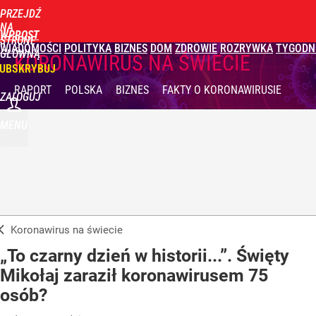
PRZEJDŹ
NA
WPROST
STRONĘ
WIADOMOŚCI
POLITYKA
BIZNES
DOM
ZDROWIE
ROZRYWKA
TYGODN
GŁÓWNĄ
KORONAWIRUS NA ŚWIECIE
UBSKRYBUJ
RAPORT
POLSKA
BIZNES
FAKTY
O KORONAWIRUSIE
ZALOGUJ
MENU
Koronawirus na świecie
„To czarny dzień w historii...”. Święty
Mikołaj zaraził koronawirusem 75
osób?