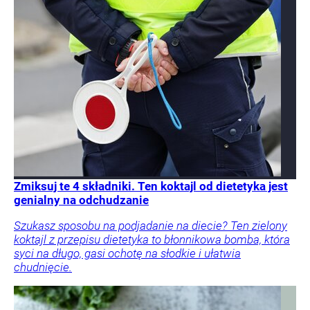
Zmiksuj te 4 składniki. Ten koktajl od dietetyka jest
genialny na odchudzanie
Szukasz sposobu na podjadanie na diecie? Ten zielony
koktajl z przepisu dietetyka to błonnikowa bomba, która
syci na długo, gasi ochotę na słodkie i ułatwia
chudnięcie.