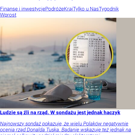
Finanse i inwestycje
Podróże
Kraj
Tylko u Nas
Tygodnik
Wprost
Ludzie są źli na rząd. W sondażu jest jednak haczyk
Najnowszy sondaż pokazuje, że wielu Polaków negatywnie
ocenia rząd Donalda Tuska. Badanie wskazuje też jednak na