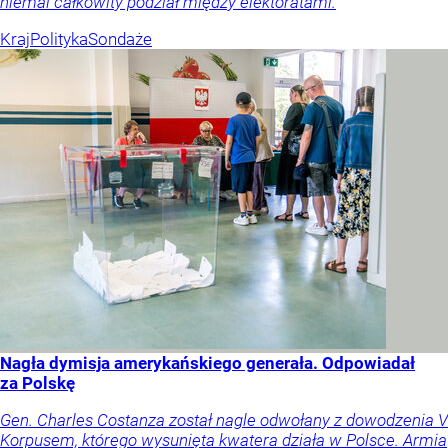
niemal całkowity podział między elektoratami.
Kraj
Polityka
Sondaże
Nagła dymisja amerykańskiego generała. Odpowiadał
za Polskę
Gen. Charles Costanza został nagle odwołany z dowodzenia V
Korpusem, którego wysunięta kwatera działa w Polsce. Armia