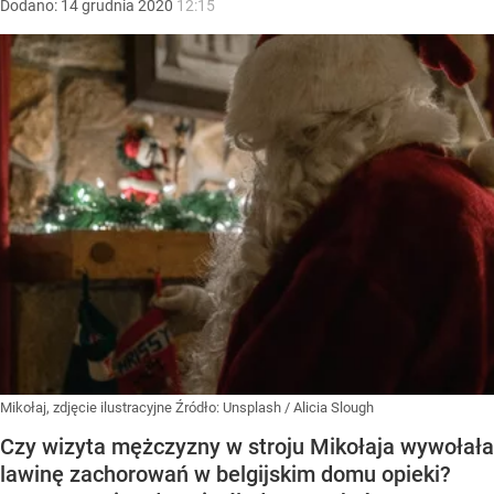
Dodano:
14
grudnia
2020
12:15
Mikołaj, zdjęcie ilustracyjne
Źródło:
Unsplash
/
Alicia Slough
Czy wizyta mężczyzny w stroju Mikołaja wywołała
lawinę zachorowań w belgijskim domu opieki?