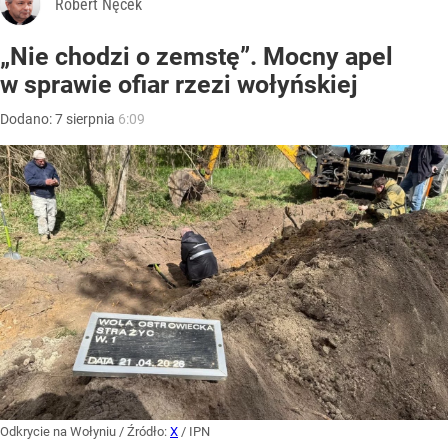
Robert Nęcek
„Nie chodzi o zemstę”. Mocny apel
w sprawie ofiar rzezi wołyńskiej
Dodano:
7
sierpnia
6:09
Odkrycie na Wołyniu
/ Źródło:
X
/
IPN