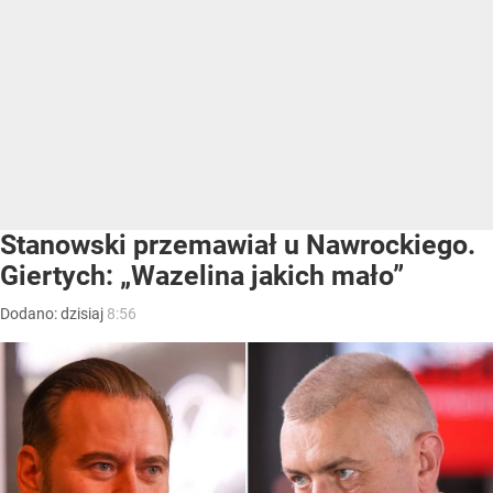
Stanowski przemawiał u Nawrockiego.
Giertych: „Wazelina jakich mało”
Dodano:
dzisiaj
8:56