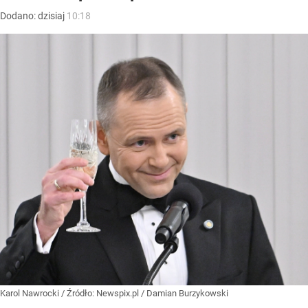
Dodano:
dzisiaj
10:18
Karol Nawrocki
/ Źródło:
Newspix.pl
/
Damian Burzykowski