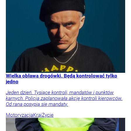
Wielka obława drogówki. Będą kontrolować tylko
jedno
Jeden dzień. Tysiące kontroli, mandatów i punktów
karnych. Policja zaplanowała akcję kontroli kierowców.
Od rana posypią się mandaty.
Motoryzacja
Kraj
Życie