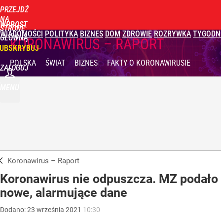
PRZEJDŹ
NA
WPROST
STRONĘ
WIADOMOŚCI
POLITYKA
BIZNES
DOM
ZDROWIE
ROZRYWKA
TYGODN
GŁÓWNĄ
KORONAWIRUS – RAPORT
UBSKRYBUJ
POLSKA
ŚWIAT
BIZNES
FAKTY
O KORONAWIRUSIE
ZALOGUJ
MENU
Koronawirus – Raport
Koronawirus nie odpuszcza. MZ podało
nowe, alarmujące dane
Dodano:
23
września
2021
10:30