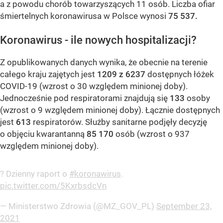
a z powodu chorób towarzyszących 11 osób. Liczba ofiar
śmiertelnych koronawirusa w Polsce wynosi
75 537.
Koronawirus - ile nowych hospitalizacji?
Z opublikowanych danych wynika, że obecnie na terenie
całego kraju zajętych jest
1209
z 6237
dostępnych łóżek
COVID-19 (wzrost o 30 względem minionej doby).
Jednocześnie pod respiratorami znajdują się
133
osoby
(wzrost o 9 względem minionej doby). Łącznie dostępnych
jest
613
respiratorów. Służby sanitarne podjęły decyzję
o objęciu kwarantanną
85 170
osób (wzrost o 937
względem minionej doby).
? Dzienny raport o
#koronawirus
.
pic.twitter.com/5KxrbsdcVn
— Ministerstwo Zdrowia (@MZ_GOV_PL)
September 23,
2021