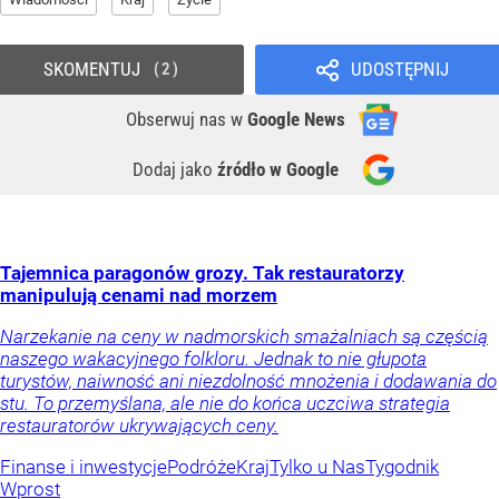
SKOMENTUJ
UDOSTĘPNIJ
2
Obserwuj nas
w
Google News
Dodaj jako
źródło w Google
Tajemnica paragonów grozy. Tak restauratorzy
manipulują cenami nad morzem
Narzekanie na ceny w nadmorskich smażalniach są częścią
naszego wakacyjnego folkloru. Jednak to nie głupota
turystów, naiwność ani niezdolność mnożenia i dodawania do
stu. To przemyślana, ale nie do końca uczciwa strategia
restauratorów ukrywających ceny.
Finanse i inwestycje
Podróże
Kraj
Tylko u Nas
Tygodnik
Wprost