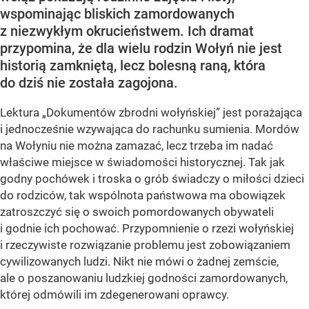
wspominając bliskich zamordowanych
z niezwykłym okrucieństwem. Ich dramat
przypomina, że dla wielu rodzin Wołyń nie jest
historią zamkniętą, lecz bolesną raną, która
do dziś nie została zagojona.
Lektura „Dokumentów zbrodni wołyńskiej” jest porażająca
i jednocześnie wzywająca do rachunku sumienia. Mordów
na Wołyniu nie można zamazać, lecz trzeba im nadać
właściwe miejsce w świadomości historycznej. Tak jak
godny pochówek i troska o grób świadczy o miłości dzieci
do rodziców, tak wspólnota państwowa ma obowiązek
zatroszczyć się o swoich pomordowanych obywateli
i godnie ich pochować. Przypomnienie o rzezi wołyńskiej
i rzeczywiste rozwiązanie problemu jest zobowiązaniem
cywilizowanych ludzi. Nikt nie mówi o żadnej zemście,
ale o poszanowaniu ludzkiej godności zamordowanych,
której odmówili im zdegenerowani oprawcy.