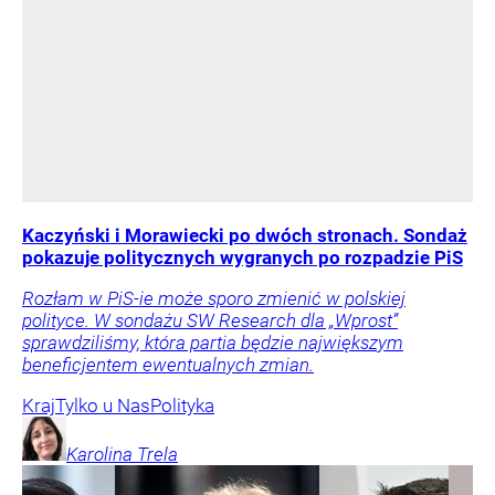
Kaczyński i Morawiecki po dwóch stronach. Sondaż
pokazuje politycznych wygranych po rozpadzie PiS
Rozłam w PiS-ie może sporo zmienić w polskiej
polityce. W sondażu SW Research dla „Wprost”
sprawdziliśmy, która partia będzie największym
beneficjentem ewentualnych zmian.
Kraj
Tylko u Nas
Polityka
Karolina
Trela