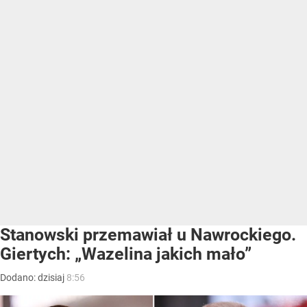
Stanowski przemawiał u Nawrockiego.
Giertych: „Wazelina jakich mało”
Dodano:
dzisiaj
8:56