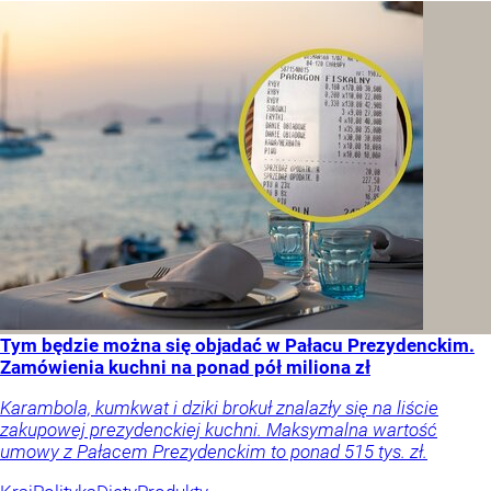
Tym będzie można się objadać w Pałacu Prezydenckim.
Zamówienia kuchni na ponad pół miliona zł
Karambola, kumkwat i dziki brokuł znalazły się na liście
zakupowej prezydenckiej kuchni. Maksymalna wartość
umowy z Pałacem Prezydenckim to ponad 515 tys. zł.