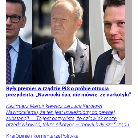
Były premier w rządzie PiS o próbie otrucia
prezydenta. „Nawrocki ćpa, nie mówię, że narkotyki”
Kazimierz Marcinkiewicz zarzucił Karolowi
Nawrockiemu, że ten jest uzależniony od pewnej
substancji. – To jest oczywiste, że człowiek może
przedawkować, także nikotynę – mówił były szef rządu.
Kraj
Opinie i komentarze
Polityka