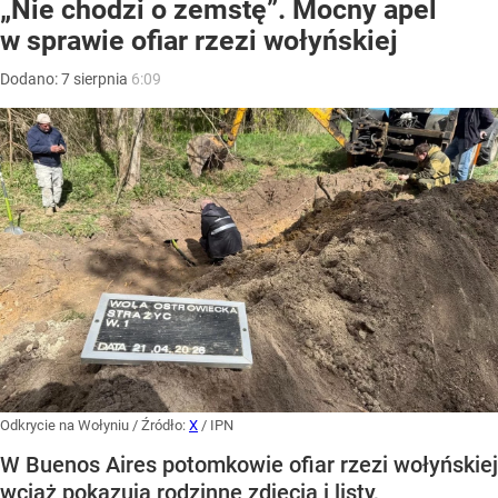
„Nie chodzi o zemstę”. Mocny apel
w sprawie ofiar rzezi wołyńskiej
Dodano:
7
sierpnia
6:09
Odkrycie na Wołyniu
/ Źródło:
X
/
IPN
W Buenos Aires potomkowie ofiar rzezi wołyńskiej
wciąż pokazują rodzinne zdjęcia i listy,