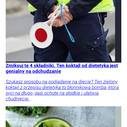
Zmiksuj te 4 składniki. Ten koktajl od dietetyka jest
genialny na odchudzanie
Szukasz sposobu na podjadanie na diecie? Ten zielony
koktajl z przepisu dietetyka to błonnikowa bomba, która
syci na długo, gasi ochotę na słodkie i ułatwia
chudnięcie.