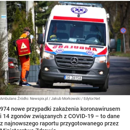
Ambulans
Źródło:
Newspix.pl
/
Jakub Morkowski / Edytor.Net
974 nowe przypadki zakażenia koronawirusem
i 14 zgonów związanych z COVID-19 – to dane
z najnowszego raportu przygotowanego przez