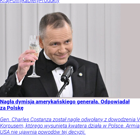
Kraj
Polityka
Diety
Produkty
Nagła dymisja amerykańskiego generała. Odpowiadał
za Polskę
Gen. Charles Costanza został nagle odwołany z dowodzenia V
Korpusem, którego wysunięta kwatera działa w Polsce. Armia
USA nie ujawnia powodów tej decyzji.