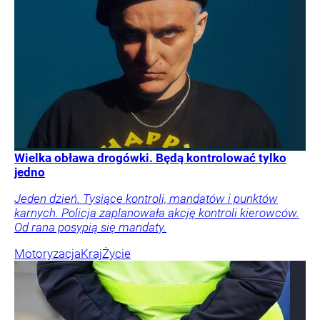
Wielka obława drogówki. Będą kontrolować tylko
jedno
Jeden dzień. Tysiące kontroli, mandatów i punktów
karnych. Policja zaplanowała akcję kontroli kierowców.
Od rana posypią się mandaty.
Motoryzacja
Kraj
Życie