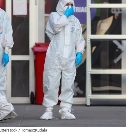
utterstock
/
TomaszKudala