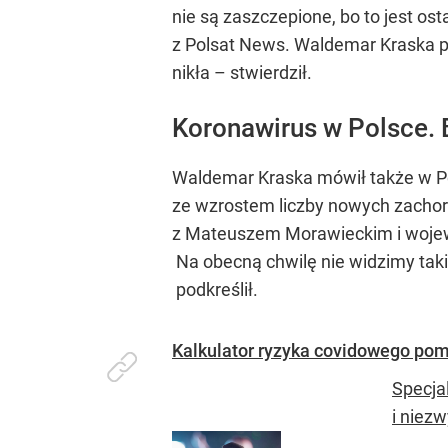
nie są zaszczepione, bo to jest os
z Polsat News. Waldemar Kraska prz
nikła – stwierdził.
Koronawirus w Polsce. 
Waldemar Kraska mówił także w P
ze wzrostem liczby nowych zachor
z Mateuszem Morawieckim i wojew
Na obecną chwilę nie widzimy takie
podkreślił.
Kalkulator ryzyka covidowego pom
Specja
i niez