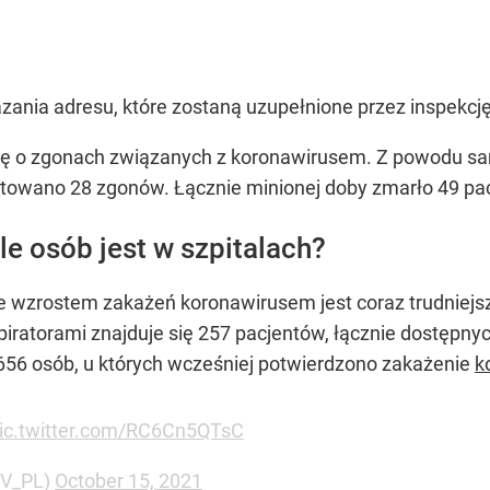
zania adresu, które zostaną uzupełnione przez inspekcję
cję o zgonach związanych z koronawirusem. Z powodu s
towano 28 zgonów. Łącznie minionej doby zmarło 49 pa
le osób jest w szpitalach?
ze wzrostem zakażeń koronawirusem jest coraz trudniej
spiratorami znajduje się 257 pacjentów, łącznie dostępny
656 osób, u których wcześniej potwierdzono zakażenie
k
ic.twitter.com/RC6Cn5QTsC
OV_PL)
October 15, 2021