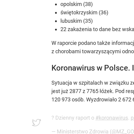
opolskim (38)
świętokrzyskim (36)
lubuskim (35)
22 zakażenia to dane bez wska
W raporcie podano także informa
z chorobami towarzyszącymi odno
Koronawirus w Polsce. I
Sytuacja w szpitalach w związku 
jest już 2877 z 7765 łóżek. Pod re
120 973 osób. Wyzdrowiało 2 672 
? Dzienny raport o
#koronawirus
.
p
— Ministerstwo Zdrowia (@MZ_G