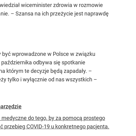
 powiedział wiceminister zdrowia w rozmowie
anie. – Szansa na ich przeżycie jest naprawdę
by być wprowadzone w Polsce w związku
 października odbywa się spotkanie
a którym te decyzje będą zapadały. –
eży tylko i wyłącznie od nas wszystkich –
narzędzie
ne medyczne do tego, by za pomocą prostego
ać przebieg COVID-19 u konkretnego pacjenta.