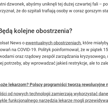
tatni dzwonek, abyśmy uniknęli tej dużej czwartej fali –
yznał, że do szpitali trafiają osoby w coraz gorszym st
Będą kolejne obostrzenia?
olsat News o
ewentualnych obostrzeniach
, które miały
owań na COVID-19. Polityk poinformował, że w piątek 15
odami oraz rządowy zespół zarządzania kryzysowego, n
j potrzeby, aby wprowadzać jakieś restrykcje, ale to zal
oże lekarzom? Polscy programiści tworzą rewolucyjne 
liści od nowych technologii zamierzają wykorzystać da
wykle funkcjonalnego narzędzia lekarze mogli przewidyw