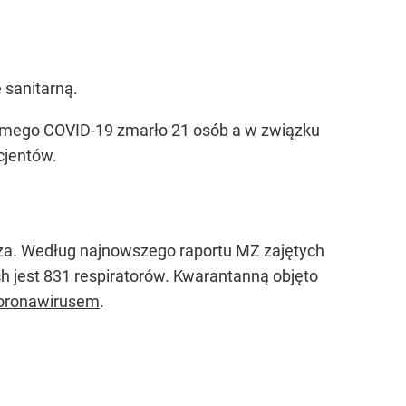
 sanitarną.
amego COVID-19 zmarło 21 osób a w związku
cjentów.
sza. Według najnowszego raportu MZ zajętych
ch jest 831 respiratorów. Kwarantanną objęto
oronawirusem
.