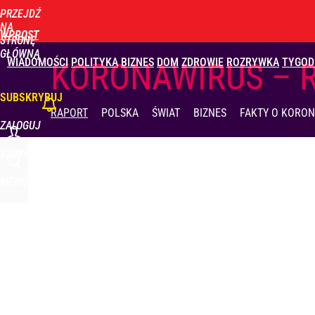
PRZEJDŹ
Udostępnij
0
Skomentuj
NA
WPROST
STRONĘ
GŁÓWNĄ
WIADOMOŚCI
POLITYKA
BIZNES
DOM
ZDROWIE
ROZRYWKA
TYGOD
KORONAWIRUS – 
SUBSKRYBUJ
RAPORT
POLSKA
ŚWIAT
BIZNES
FAKTY
O KORON
ZALOGUJ
SZUKAJ
MENU