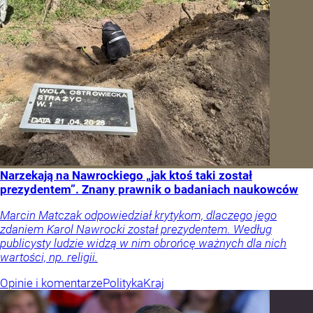
Narzekają na Nawrockiego „jak ktoś taki został
prezydentem”. Znany prawnik o badaniach naukowców
Marcin Matczak odpowiedział krytykom, dlaczego jego
zdaniem Karol Nawrocki został prezydentem. Według
publicysty ludzie widzą w nim obrońcę ważnych dla nich
wartości, np. religii.
Opinie i komentarze
Polityka
Kraj