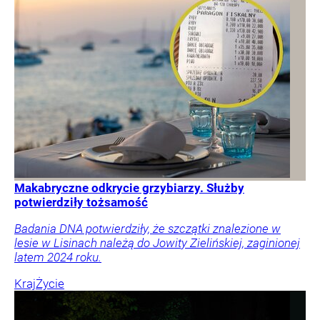
Makabryczne odkrycie grzybiarzy. Służby
potwierdziły tożsamość
Badania DNA potwierdziły, że szczątki znalezione w
lesie w Lisinach należą do Jowity Zielińskiej, zaginionej
latem 2024 roku.
Kraj
Życie