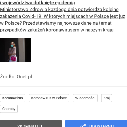
i województwa dotknięte epidemią
Ministerstwo Zdrowia każdego dnia potwierdza kolejne
zakażenia Covid-19. W których miejscach w Polsce jest już
w Polsce? Przedstawiamy najnowsze dane na temat
przypadków zakażeń koronawirusem w naszym kraju.
Źródło:
Onet.pl
Koronawirus
Koronawirus w Polsce
Wiadomości
Kraj
Choroby
SKOMENTUJ
UDOSTĘPNIJ