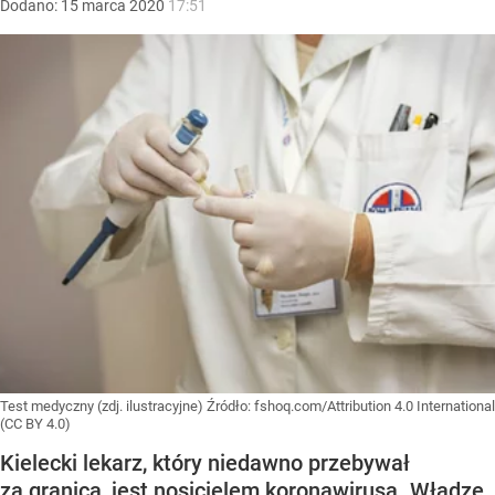
Dodano:
15
marca
2020
17:51
Test medyczny (zdj. ilustracyjne)
Źródło:
fshoq.com/Attribution 4.0 International
(CC BY 4.0)
Kielecki lekarz, który niedawno przebywał
za granicą, jest nosicielem koronawirusa. Władze