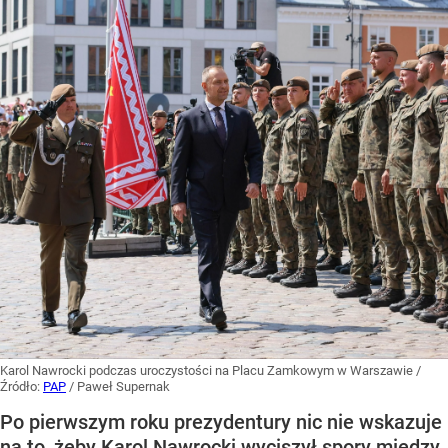
Karol Nawrocki podczas uroczystości na Placu Zamkowym w Warszawie
/
Źródło:
PAP
/
Paweł Supernak
Po pierwszym roku prezydentury nic nie wskazuje
na to, żeby Karol Nawrocki wyciszył spory między