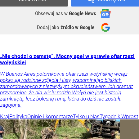
Obserwuj nas
w
Google News
Dodaj jako
źródło w Google
„Nie chodzi o zemstę”. Mocny apel w sprawie ofiar rzezi
wołyńskiej
W Buenos Aires potomkowie ofiar rzezi wołyńskiej wciąż
pokazują rodzinne zdjęcia i listy, wspominając bliskich
zamordowanych z niezwykłym okrucieństwem. Ich dramat
przypomina, że dla wielu rodzin Wołyń nie jest historią
zamkniętą, lecz bolesną raną, która do dziś nie została
zagojona.
Kraj
Polityka
Opinie i komentarze
Tylko u Nas
Tygodnik Wprost