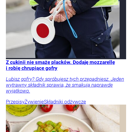
Z cukinii nie smażę placków. Dodaję mozzarellę
i robię chrupiące gofry
Lubisz gofry? Gdy spróbujesz tych przepadniesz. Jeden
wytrawny składnik sprawia, że smakują naprawdę
wyjątkowo.
Przepisy
Żywienie
Składniki odżywcze