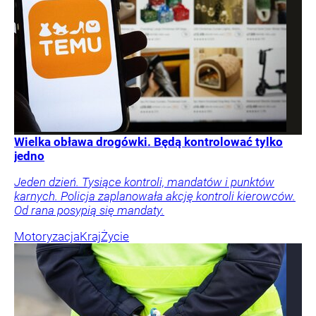
Wielka obława drogówki. Będą kontrolować tylko
jedno
Jeden dzień. Tysiące kontroli, mandatów i punktów
karnych. Policja zaplanowała akcję kontroli kierowców.
Od rana posypią się mandaty.
Motoryzacja
Kraj
Życie