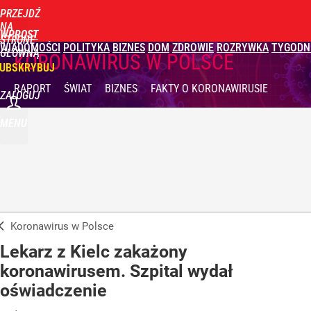
PRZEJDŹ
NA
WPROST
STRONĘ
WIADOMOŚCI
POLITYKA
BIZNES
DOM
ZDROWIE
ROZRYWKA
TYGODN
GŁÓWNĄ
KORONAWIRUS W POLSCE
UBSKRYBUJ
RAPORT
ŚWIAT
BIZNES
FAKTY
O KORONAWIRUSIE
ZALOGUJ
MENU
Koronawirus w Polsce
Lekarz z Kielc zakażony
koronawirusem. Szpital wydał
oświadczenie