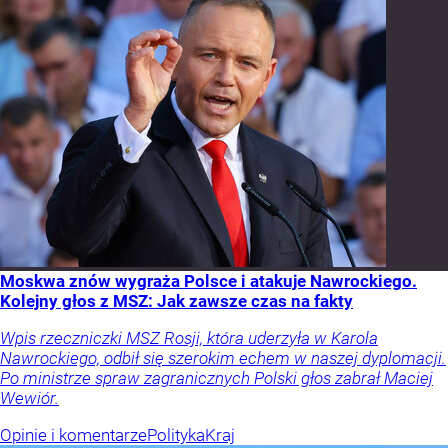
Moskwa znów wygraża Polsce i atakuje Nawrockiego.
Kolejny głos z MSZ: Jak zawsze czas na fakty
Wpis rzeczniczki MSZ Rosji, która uderzyła w Karola
Nawrockiego, odbił się szerokim echem w naszej dyplomacji.
Po ministrze spraw zagranicznych Polski głos zabrał Maciej
Wewiór.
Opinie i komentarze
Polityka
Kraj