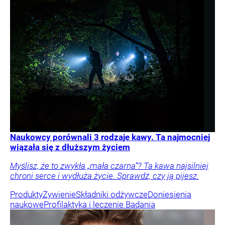
Naukowcy porównali 3 rodzaje kawy. Ta najmocniej
wiązała się z dłuższym życiem
Myślisz, że to zwykła „mała czarna”? Ta kawa najsilniej
chroni serce i wydłuża życie. Sprawdź, czy ją pijesz.
Produkty
Żywienie
Składniki odżywcze
Doniesienia
naukowe
Profilaktyka i leczenie
Badania