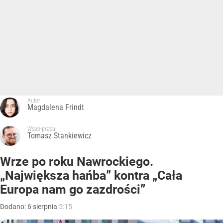
Autor:
Magdalena Frindt
Współpraca:
Tomasz Stankiewicz
Wrze po roku Nawrockiego.
„Największa hańba” kontra „Cała
Europa nam go zazdrości”
Dodano:
6
sierpnia
5:15