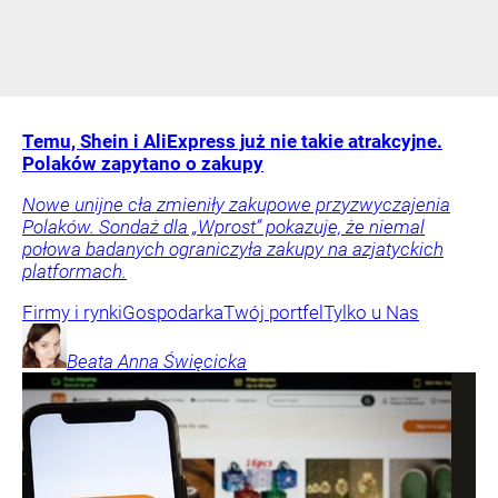
Temu, Shein i AliExpress już nie takie atrakcyjne.
Polaków zapytano o zakupy
Nowe unijne cła zmieniły zakupowe przyzwyczajenia
Polaków. Sondaż dla „Wprost” pokazuje, że niemal
połowa badanych ograniczyła zakupy na azjatyckich
platformach.
Firmy i rynki
Gospodarka
Twój portfel
Tylko u Nas
Beata Anna
Święcicka