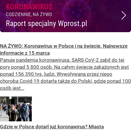
KORONAWIRUS
CODZIENNIE, NA ŻYWO
Raport specjalny Wprost.pl
NA ŻYWO: Koronawirus w Polsce i na świecie. Najnowsze
informacje z 15 marca
Panuje pandemia koronawirusa. SARS-CoV-2 zabił do tej
pory ponad 5 800 osób. Na całym świecie zakażonych jest
ponad 156 390 tys. ludzi. Wywoływana przez niego
choroba Covid-19 dotarła także do Polski, gdzie ponad 100
osób jest...
Gdzie w Polsce dotarł już koronawirus? Miasta