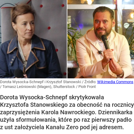
Dorota Wysocka-Schnepf i Krzysztof Stanowski
/ Źródło:
Wikimedia Commons
/
Tomasz Leśniowski (Magen), Shutterstock / Piotr Front
Dorota Wysocka-Schnepf skrytykowała
Krzysztofa Stanowskiego za obecność na rocznicy
zaprzysiężenia Karola Nawrockiego. Dziennikarka
użyła sformułowania, które po raz pierwszy padło
z ust założyciela Kanału Zero pod jej adresem.