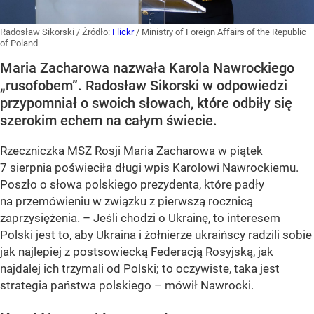
Radosław Sikorski
/ Źródło:
Flickr
/
Ministry of Foreign Affairs of the Republic
of Poland
Maria Zacharowa nazwała Karola Nawrockiego
„rusofobem”. Radosław Sikorski w odpowiedzi
przypomniał o swoich słowach, które odbiły się
szerokim echem na całym świecie.
Rzeczniczka MSZ Rosji
Maria Zacharowa
w piątek
7 sierpnia poświeciła długi wpis Karolowi Nawrockiemu.
Poszło o słowa polskiego prezydenta, które padły
na przemówieniu w związku z pierwszą rocznicą
zaprzysiężenia. – Jeśli chodzi o Ukrainę, to interesem
Polski jest to, aby Ukraina i żołnierze ukraińscy radzili sobie
jak najlepiej z postsowiecką Federacją Rosyjską, jak
najdalej ich trzymali od Polski; to oczywiste, taka jest
strategia państwa polskiego – mówił Nawrocki.