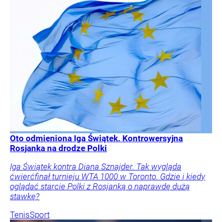
Oto odmieniona Iga Świątek. Kontrowersyjna
Rosjanka na drodze Polki
Iga Świątek kontra Diana Sznajder. Tak wygląda
ćwierćfinał turnieju WTA 1000 w Toronto. Gdzie i kiedy
oglądać starcie Polki z Rosjanką o naprawdę dużą
stawkę?
Tenis
Sport