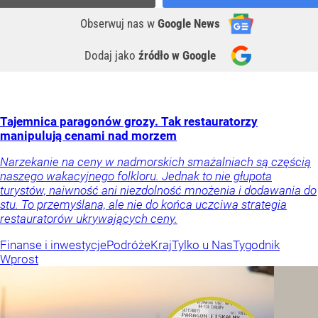
Obserwuj nas
w
Google News
Dodaj jako
źródło w Google
Tajemnica paragonów grozy. Tak restauratorzy
manipulują cenami nad morzem
Narzekanie na ceny w nadmorskich smażalniach są częścią
naszego wakacyjnego folkloru. Jednak to nie głupota
turystów, naiwność ani niezdolność mnożenia i dodawania do
stu. To przemyślana, ale nie do końca uczciwa strategia
restauratorów ukrywających ceny.
Finanse i inwestycje
Podróże
Kraj
Tylko u Nas
Tygodnik
Wprost