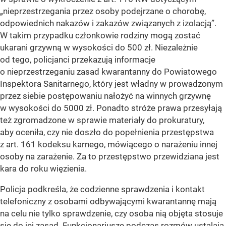
„nieprzestrzegania przez osoby podejrzane o chorobę,
odpowiednich nakazów i zakazów związanych z izolacją”.
W takim przypadku członkowie rodziny mogą zostać
ukarani grzywną w wysokości do 500 zł. Niezależnie
od tego, policjanci przekazują informacje
o nieprzestrzeganiu zasad kwarantanny do Powiatowego
Inspektora Sanitarnego, który jest władny w prowadzonym
przez siebie postępowaniu nałożyć na winnych grzywnę
w wysokości do 5000 zł. Ponadto stróże prawa przesyłają
też zgromadzone w sprawie materiały do prokuratury,
aby oceniła, czy nie doszło do popełnienia przestępstwa
z art. 161 kodeksu karnego, mówiącego o narażeniu innej
osoby na zarażenie. Za to przestępstwo przewidziana jest
kara do roku więzienia.
Policja podkreśla, że codzienne sprawdzenia i kontakt
telefoniczny z osobami odbywającymi kwarantannę mają
na celu nie tylko sprawdzenie, czy osoba nią objęta stosuje
się do jej zasad. Funkcjonariusze podczas rozmów ustalają