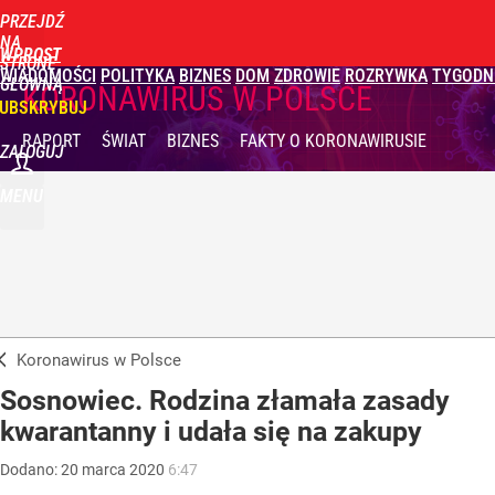
PRZEJDŹ
NA
WPROST
STRONĘ
WIADOMOŚCI
POLITYKA
BIZNES
DOM
ZDROWIE
ROZRYWKA
TYGODN
GŁÓWNĄ
KORONAWIRUS W POLSCE
UBSKRYBUJ
RAPORT
ŚWIAT
BIZNES
FAKTY
O KORONAWIRUSIE
ZALOGUJ
MENU
Koronawirus w Polsce
Sosnowiec. Rodzina złamała zasady
kwarantanny i udała się na zakupy
Dodano:
20
marca
2020
6:47