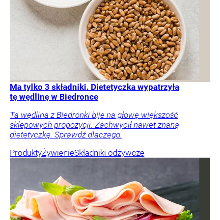
Ma tylko 3 składniki. Dietetyczka wypatrzyła
tę wędlinę w Biedronce
Ta wędlina z Biedronki bije na głowę większość
sklepowych propozycji. Zachwycił nawet znaną
dietetyczkę. Sprawdź dlaczego.
Produkty
Żywienie
Składniki odżywcze