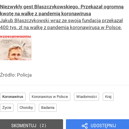
Niezwykły gest Błaszczykowskiego. Przekazał ogromną
kwotę na walkę z pandemią koronawirusa
Jakub Błaszczykowski wraz ze swoją fundacją przekazał
400 tys. zł na walkę z pandemią koronawirusa w Polsce.
Źródło:
Policja
Koronawirus
Koronawirus w Polsce
Wiadomości
Kraj
Życie
Choroby
Badania
SKOMENTUJ
UDOSTĘPNIJ
2