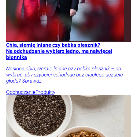
Chia, siemię lniane czy babka płesznik?
Na odchudzanie wybierz jedno, ma najwięcej
błonnika
Nasiona chia, siemię lniane czy babka płesznik – co
wybrać, aby szybciej schudnąć bez ciągłego uczucia
głodu? Sprawdź.
Odchudzanie
Produkty