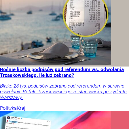
Rośnie liczba podpisów pod referendum ws. odwołania
Trzaskowskiego. Ile już zebrano?
Blisko 28 tys. podpisów zebrano pod referendum w sprawie
odwołania Rafała Trzaskowskiego ze stanowiska prezydenta
Warszawy.
Polityka
Kraj