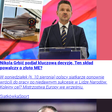
Nikola Grbić podjął kluczową decyzję. Ten skład
powalczy o złoto ME?
W poniedziałek (tj. 10 sierpnia) polscy siatkarze ponownie
wrócili do pracy po niedawnym sukcesie w Lidze Narodów.
Kolejny cel? Mistrzostwa Europy we wrześniu.
Siatkówka
Sport