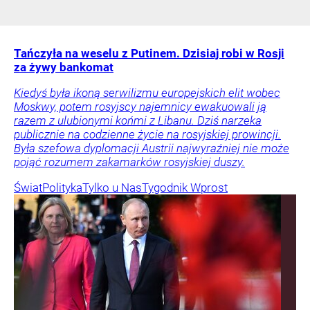
Tańczyła na weselu z Putinem. Dzisiaj robi w Rosji
za żywy bankomat
Kiedyś była ikoną serwilizmu europejskich elit wobec
Moskwy, potem rosyjscy najemnicy ewakuowali ją
razem z ulubionymi końmi z Libanu. Dziś narzeka
publicznie na codzienne życie na rosyjskiej prowincji.
Była szefowa dyplomacji Austrii najwyraźniej nie może
pojąć rozumem zakamarków rosyjskiej duszy.
Świat
Polityka
Tylko u Nas
Tygodnik Wprost