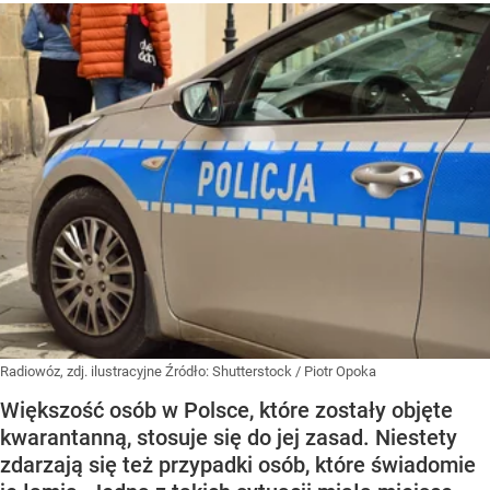
Radiowóz, zdj. ilustracyjne
Źródło:
Shutterstock
/
Piotr Opoka
Większość osób w Polsce, które zostały objęte
kwarantanną, stosuje się do jej zasad. Niestety
zdarzają się też przypadki osób, które świadomie