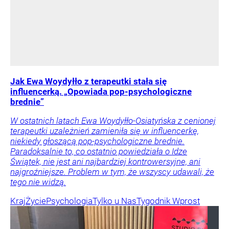
Jak Ewa Woydyłło z terapeutki stała się
influencerką. „Opowiada pop-psychologiczne
brednie”
W ostatnich latach Ewa Woydyłło-Osiatyńska z cenionej
terapeutki uzależnień zamieniła się w influencerkę,
niekiedy głoszącą pop-psychologiczne brednie.
Paradoksalnie to, co ostatnio powiedziała o Idze
Świątek, nie jest ani najbardziej kontrowersyjne, ani
najgroźniejsze. Problem w tym, że wszyscy udawali, że
tego nie widzą.
Kraj
Życie
Psychologia
Tylko u Nas
Tygodnik Wprost