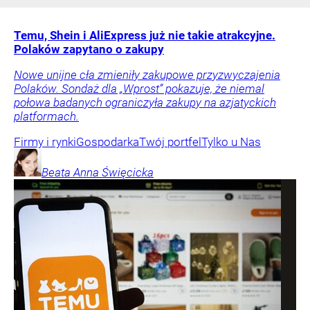
Temu, Shein i AliExpress już nie takie atrakcyjne.
Polaków zapytano o zakupy
Nowe unijne cła zmieniły zakupowe przyzwyczajenia
Polaków. Sondaż dla „Wprost” pokazuje, że niemal
połowa badanych ograniczyła zakupy na azjatyckich
platformach.
Firmy i rynki
Gospodarka
Twój portfel
Tylko u Nas
Beata Anna
Święcicka