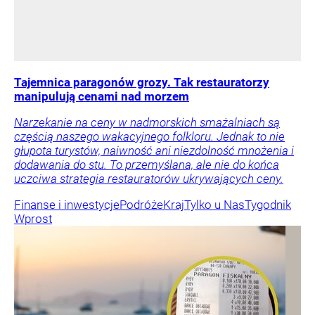
Tajemnica paragonów grozy. Tak restauratorzy
manipulują cenami nad morzem
Narzekanie na ceny w nadmorskich smażalniach są
częścią naszego wakacyjnego folkloru. Jednak to nie
głupota turystów, naiwność ani niezdolność mnożenia i
dodawania do stu. To przemyślana, ale nie do końca
uczciwa strategia restauratorów ukrywających ceny.
Finanse i inwestycje
Podróże
Kraj
Tylko u Nas
Tygodnik
Wprost