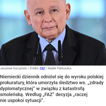
Jarosław Kaczyński
/ Źródło:
PAP
/
Radek Pietruszka
Niemiecki dziennik odniósł się do wyroku polskiej
prokuratury, która umorzyła śledztwo ws. „zdrady
dyplomatycznej” w związku z katastrofą
smoleńską. Według „FAZ” decyzja „raczej
nie uspokoi sytuacji”.