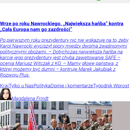
Wrze po roku Nawrockiego. „Największa hańba” kontra
„Cała Europa nam go zazdrości”
Po pierwszym roku prezydentury nic nie wskazuje na to, żeby
Karol Nawrocki wyciszył spory między dwoma zwaśnionymi
politycznymi obozami. – Dotychczas największą hańbą na
karcie jego prezydentury jest chyba zawetowanie SAFE –
ocenia Mariusz Witczak z KO. – Mamy głowę państwa, z
której możemy być dumni – kontruje Marek Jakubiak z
Rozwoju Plus.
Kraj
Tylko u Nas
Polityka
Opinie i komentarze
Tygodnik Wprost
Magdalena
Frindt