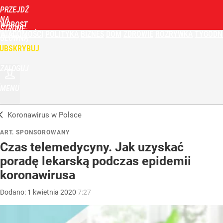
PRZEJDŹ
NA
WPROST
STRONĘ
WIADOMOŚCI
POLITYKA
BIZNES
DOM
ZDROWIE
ROZRYWKA
TYGODN
GŁÓWNĄ
UBSKRYBUJ
ZALOGUJ
MENU
Koronawirus w Polsce
ART. SPONSOROWANY
Czas telemedycyny. Jak uzyskać
poradę lekarską podczas epidemii
koronawirusa
Dodano:
1
kwietnia
2020
7:27