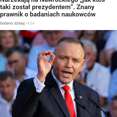
taki został prezydentem”. Znany
prawnik o badaniach naukowców
Dodano:
dzisiaj
18:04