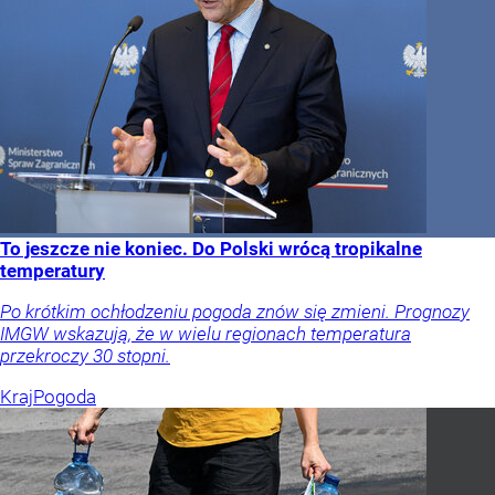
To jeszcze nie koniec. Do Polski wrócą tropikalne
temperatury
Po krótkim ochłodzeniu pogoda znów się zmieni. Prognozy
IMGW wskazują, że w wielu regionach temperatura
przekroczy 30 stopni.
Kraj
Pogoda