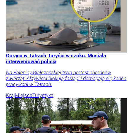
Gorąco w Tatrach, turyści w szoku. Musiała
interweniować policja
Na Palenicy Białczańskiej trwa protest obrońców
zwierząt. Aktywiści blokują fasiągi i domagają się końca
pracy koni w Tatrach.
Kraj
Miejsca
Turystyka