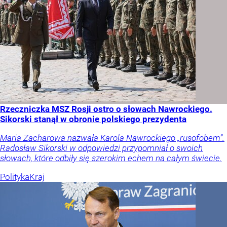
Rzeczniczka MSZ Rosji ostro o słowach Nawrockiego.
Sikorski stanął w obronie polskiego prezydenta
Maria Zacharowa nazwała Karola Nawrockiego „rusofobem”.
Radosław Sikorski w odpowiedzi przypomniał o swoich
słowach, które odbiły się szerokim echem na całym świecie.
Polityka
Kraj