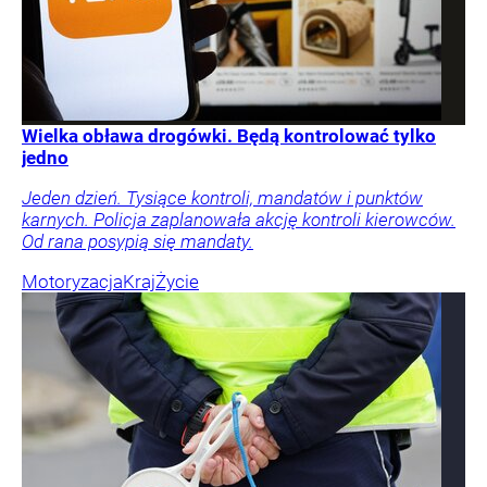
Wielka obława drogówki. Będą kontrolować tylko
jedno
Jeden dzień. Tysiące kontroli, mandatów i punktów
karnych. Policja zaplanowała akcję kontroli kierowców.
Od rana posypią się mandaty.
Motoryzacja
Kraj
Życie