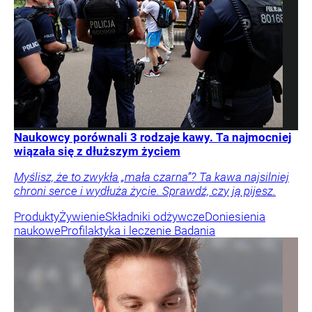
Naukowcy porównali 3 rodzaje kawy. Ta najmocniej
wiązała się z dłuższym życiem
Myślisz, że to zwykła „mała czarna”? Ta kawa najsilniej
chroni serce i wydłuża życie. Sprawdź, czy ją pijesz.
Produkty
Żywienie
Składniki odżywcze
Doniesienia
naukowe
Profilaktyka i leczenie
Badania