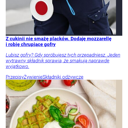
Z cukinii nie smażę placków. Dodaję mozzarellę
i robię chrupiące gofry
Lubisz gofry? Gdy spróbujesz tych przepadniesz. Jeden
wytrawny składnik sprawia, że smakują naprawdę
wyjątkowo.
Przepisy
Żywienie
Składniki odżywcze