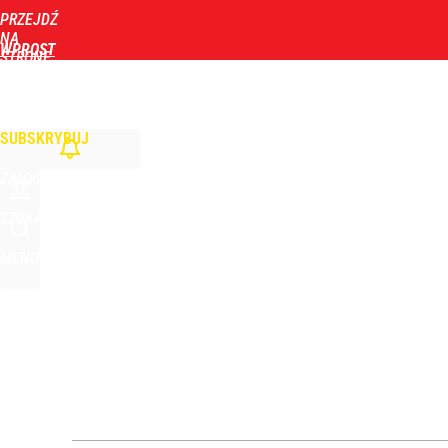
PRZEJDŹ
Udostępnij
0
Skomentuj
NA
WPROST
STRONĘ
GŁÓWNĄ
WIADOMOŚCI
POLITYKA
BIZNES
DOM
ZDROWIE
ROZRYWKA
TYGOD
SUBSKRYBUJ
ZALOGUJ
SZUKAJ
MENU