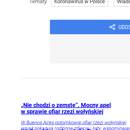
Koronawirus w Polsce
Wiad
UDO
„Nie chodzi o zemstę”. Mocny apel
w sprawie ofiar rzezi wołyńskiej
W Buenos Aires potomkowie ofiar rzezi wołyńskiej
wciąż pokazują rodzinne zdjęcia i listy, wspominają