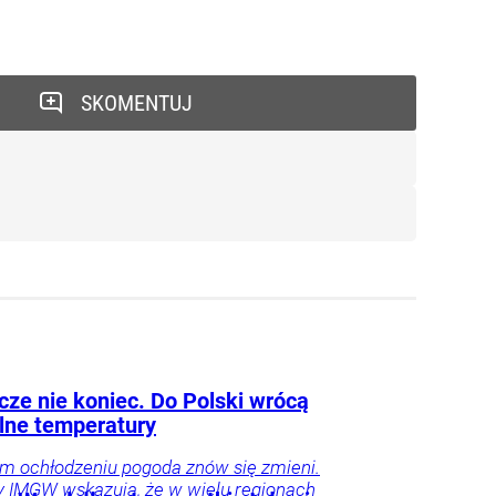
SKOMENTUJ
cze nie koniec. Do Polski wrócą
alne temperatury
im ochłodzeniu pogoda znów się zmieni.
 IMGW wskazują, że w wielu regionach