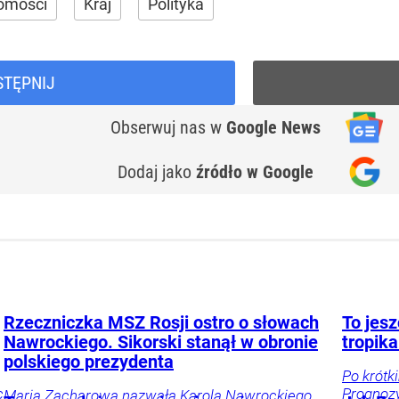
omości
Kraj
Polityka
STĘPNIJ
Obserwuj nas
w
Google News
Dodaj jako
źródło w Google
Rzeczniczka MSZ Rosji ostro o słowach
To jesz
Nawrockiego. Sikorski stanął w obronie
tropik
polskiego prezydenta
Po krótk
c
Prognozy
Maria Zacharowa nazwała Karola Nawrockiego