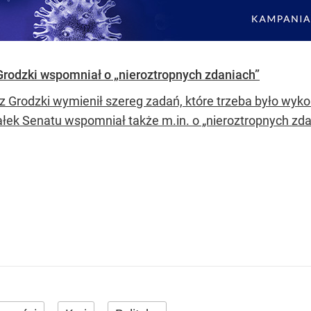
Grodzki wspomniał o „nieroztropnych zdaniach”
 Grodzki wymienił szereg zadań, które trzeba było wyk
łek Senatu wspomniał także m.in. o „nieroztropnych zda