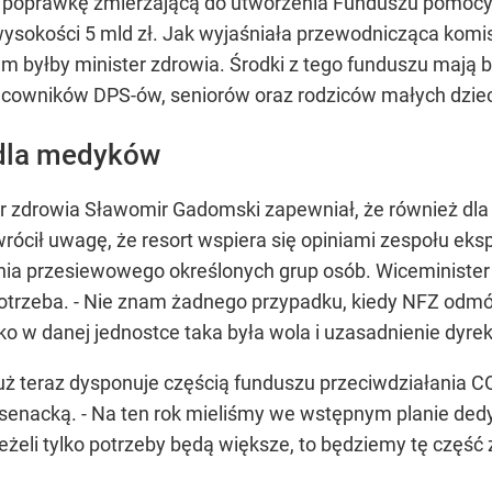
 poprawkę zmierzającą do utworzenia Funduszu pomocy w
ysokości 5 mld zł. Jak wyjaśniała przewodnicząca komis
m byłby minister zdrowia. Środki z tego funduszu mają 
cowników DPS-ów, seniorów oraz rodziców małych dzieci
 dla medyków
er zdrowia Sławomir Gadomski zapewniał, że również d
rócił uwagę, że resort wspiera się opiniami zespołu ek
ia przesiewowego określonych grup osób. Wiceminister
 potrzeba. - Nie znam żadnego przypadku, kiedy NFZ odm
o w danej jednostce taka była wola i uzasadnienie dyrek
już teraz dysponuje częścią funduszu przeciwdziałania 
enacką. - Na ten rok mieliśmy we wstępnym planie dedy
eżeli tylko potrzeby będą większe, to będziemy tę część