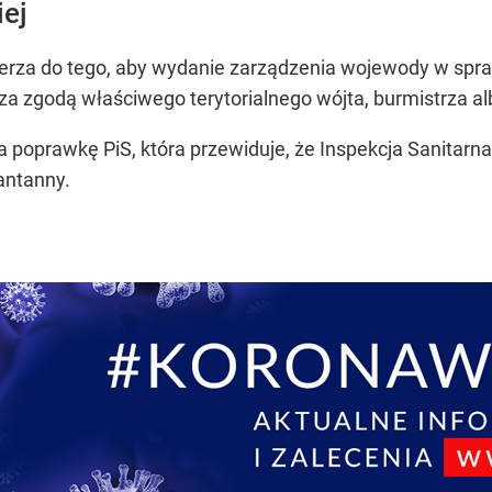
iej
erza do tego, aby wydanie zarządzenia wojewody w spraw
 za zgodą właściwego terytorialnego wójta, burmistrza a
na poprawkę PiS, która przewiduje, że Inspekcja Sanitar
antanny.