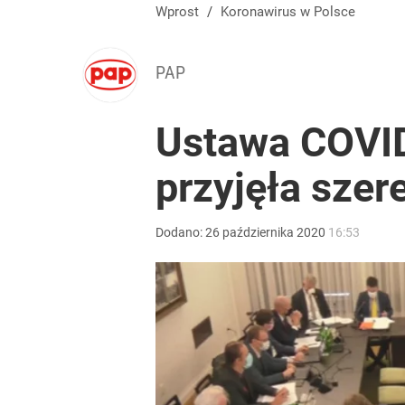
Wprost
/
Koronawirus w Polsce
PAP
Ustawa COVID
przyjęła sze
Dodano:
26
października
2020
16:53