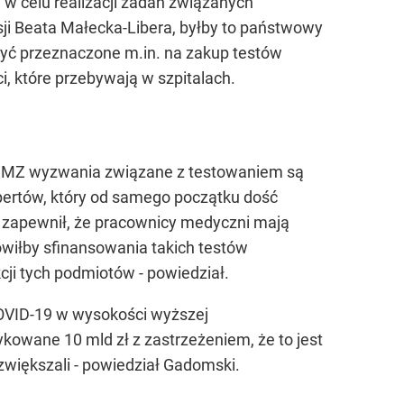
 celu realizacji zadań związanych
ji Beata Małecka-Libera, byłby to państwowy
być przeznaczone m.in. na zakup testów
, które przebywają w szpitalach.
la MZ wyzwania związane z testowaniem są
spertów, który od samego początku dość
 zapewnił, że pracownicy medyczni mają
ówiłby sfinansowania takich testów
cji tych podmiotów - powiedział.
COVID-19 w wysokości wyższej
kowane 10 mld zł z zastrzeżeniem, że to jest
 zwiększali - powiedział Gadomski.