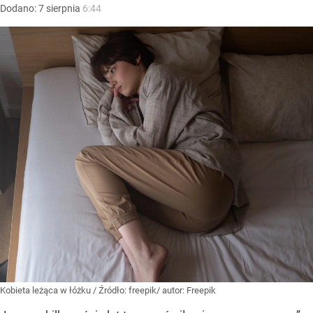
Dodano:
7
sierpnia
6:44
Kobieta leżąca w łóżku
/ Źródło:
freepik/ autor: Freepik