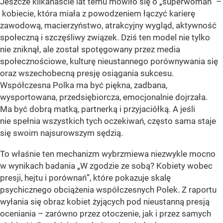
Jeszcze kilkanaście lat temu mówiło się o „superwoman” –
kobiecie, która miała z powodzeniem łączyć karierę
zawodową, macierzyństwo, atrakcyjny wygląd, aktywność
społeczną i szczęśliwy związek. Dziś ten model nie tylko
nie zniknął, ale został spotęgowany przez media
społecznościowe, kulturę nieustannego porównywania się
oraz wszechobecną presję osiągania sukcesu.
Współczesna Polka ma być piękna, zadbana,
wysportowana, przedsiębiorcza, emocjonalnie dojrzała.
Ma być dobrą matką, partnerką i przyjaciółką. A jeśli
nie spełnia wszystkich tych oczekiwań, często sama staje
się swoim najsurowszym sędzią.
To właśnie ten mechanizm wybrzmiewa niezwykle mocno
w wynikach badania „W zgodzie ze sobą? Kobiety wobec
presji, hejtu i porównań”, które pokazuje skalę
psychicznego obciążenia współczesnych Polek. Z raportu
wyłania się obraz kobiet żyjących pod nieustanną presją
oceniania – zarówno przez otoczenie, jak i przez samych