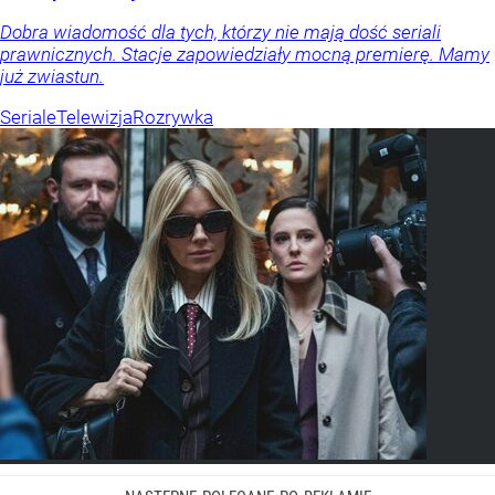
Dobra wiadomość dla tych, którzy nie mają dość seriali
prawnicznych. Stacje zapowiedziały mocną premierę. Mamy
już zwiastun.
Seriale
Telewizja
Rozrywka