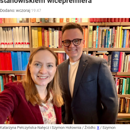
stanowiskiem wicepremiera”
Dodano:
wczoraj
19:47
Katarzyna Pełczyńska-Nałęcz i Szymon Hołownia
/ Źródło:
X
/
Szymon