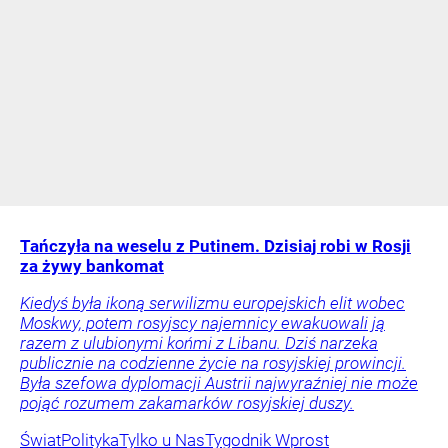
Tańczyła na weselu z Putinem. Dzisiaj robi w Rosji
za żywy bankomat
Kiedyś była ikoną serwilizmu europejskich elit wobec
Moskwy, potem rosyjscy najemnicy ewakuowali ją
razem z ulubionymi końmi z Libanu. Dziś narzeka
publicznie na codzienne życie na rosyjskiej prowincji.
Była szefowa dyplomacji Austrii najwyraźniej nie może
pojąć rozumem zakamarków rosyjskiej duszy.
Świat
Polityka
Tylko u Nas
Tygodnik Wprost