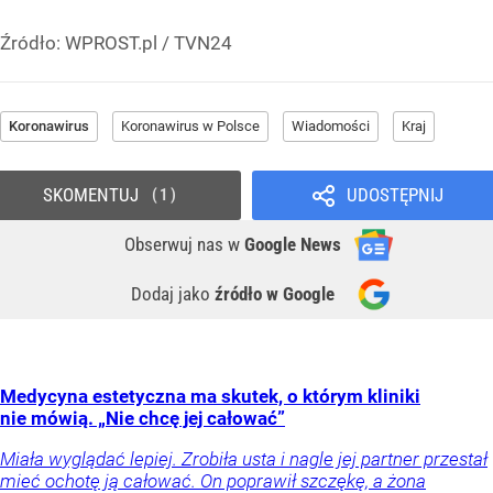
Źródło:
WPROST.pl
/
TVN24
Koronawirus
Koronawirus w Polsce
Wiadomości
Kraj
SKOMENTUJ
UDOSTĘPNIJ
1
Obserwuj nas
w
Google News
Dodaj jako
źródło w Google
Medycyna estetyczna ma skutek, o którym kliniki
nie mówią. „Nie chcę jej całować”
Miała wyglądać lepiej. Zrobiła usta i nagle jej partner przestał
mieć ochotę ją całować. On poprawił szczękę, a żona