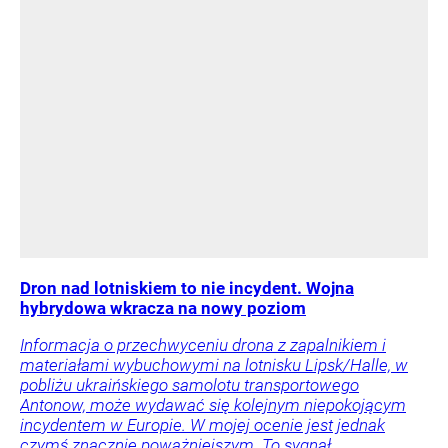
Dron nad lotniskiem to nie incydent. Wojna
hybrydowa wkracza na nowy poziom
Informacja o przechwyceniu drona z zapalnikiem i
materiałami wybuchowymi na lotnisku Lipsk/Halle, w
pobliżu ukraińskiego samolotu transportowego
Antonow, może wydawać się kolejnym niepokojącym
incydentem w Europie. W mojej ocenie jest jednak
czymś znacznie poważniejszym. To sygnał