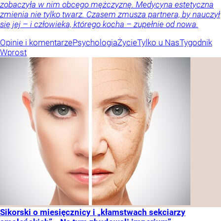
zobaczyła w nim obcego mężczyznę. Medycyna estetyczna
zmienia nie tylko twarz. Czasem zmusza partnera, by nauczył
się jej – i człowieka, którego kocha – zupełnie od nowa.
Opinie i komentarze
Psychologia
Życie
Tylko u Nas
Tygodnik
Wprost
Sikorski o miesięcznicy i „kłamstwach sekciarzy