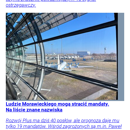
ostrzegawczy.
Ludzie Morawieckiego mogą stracić mandaty.
Na liście znane nazwiska
Rozwój Plus ma dziś 40 posłów, ale prognoza daje mu
tylko 19 mandatów. Wśród zagrożonych są m.in. Paweł