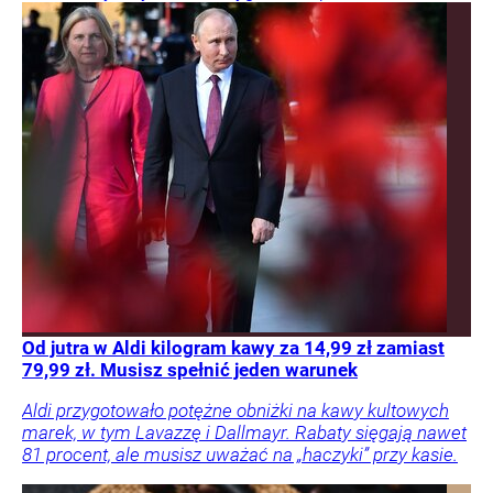
Od jutra w Aldi kilogram kawy za 14,99 zł zamiast
79,99 zł. Musisz spełnić jeden warunek
Aldi przygotowało potężne obniżki na kawy kultowych
marek, w tym Lavazzę i Dallmayr. Rabaty sięgają nawet
81 procent, ale musisz uważać na „haczyki” przy kasie.