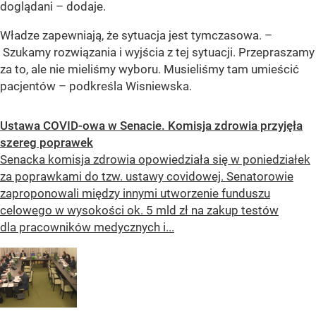
doglądani
– dodaje.
Władze zapewniają, że sytuacja jest tymczasowa. –
Szukamy rozwiązania i wyjścia z tej sytuacji. Przepraszamy
za to, ale nie mieliśmy wyboru. Musieliśmy tam umieścić
pacjentów
– podkreśla Wisniewska.
Ustawa COVID-owa w Senacie. Komisja zdrowia przyjęła
szereg poprawek
Senacka komisja zdrowia opowiedziała się w poniedziałek
za poprawkami do tzw. ustawy covidowej. Senatorowie
zaproponowali między innymi utworzenie funduszu
celowego w wysokości ok. 5 mld zł na zakup testów
dla pracowników medycznych i...