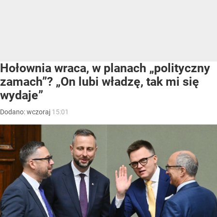
Hołownia wraca, w planach „polityczny
zamach”? „On lubi władzę, tak mi się
wydaje”
Dodano:
wczoraj
15:01