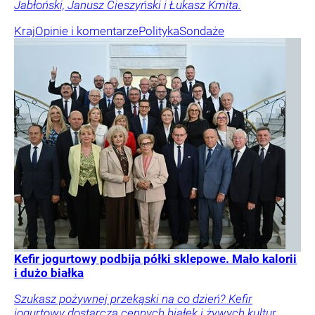
Jabłoński, Janusz Cieszyński i Łukasz Kmita.
Kraj
Opinie i komentarze
Polityka
Sondaże
Kefir jogurtowy podbija półki sklepowe. Mało kalorii
i dużo białka
Szukasz pożywnej przekąski na co dzień? Kefir
jogurtowy dostarcza cennych białek i żywych kultur