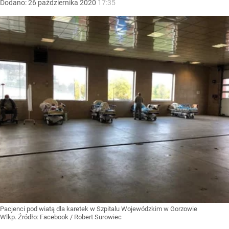
Dodano:
26
października
2020
17:35
Pacjenci pod wiatą dla karetek w Szpitalu Wojewódzkim w Gorzowie
Wlkp.
Źródło:
Facebook
/
Robert Surowiec