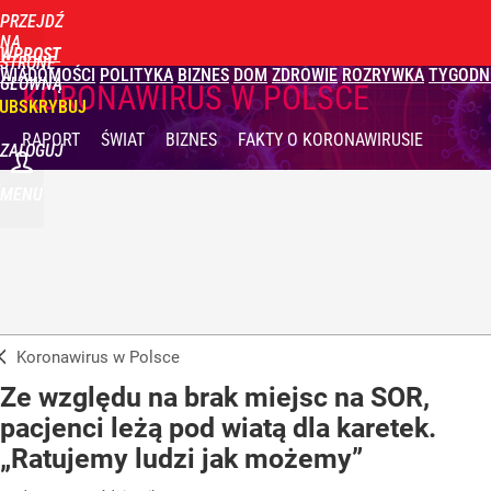
PRZEJDŹ
NA
WPROST
STRONĘ
WIADOMOŚCI
POLITYKA
BIZNES
DOM
ZDROWIE
ROZRYWKA
TYGODN
GŁÓWNĄ
KORONAWIRUS W POLSCE
UBSKRYBUJ
RAPORT
ŚWIAT
BIZNES
FAKTY
O KORONAWIRUSIE
ZALOGUJ
MENU
Koronawirus w Polsce
Ze względu na brak miejsc na SOR,
pacjenci leżą pod wiatą dla karetek.
„Ratujemy ludzi jak możemy”