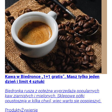
Kawa w Biedronce „1+1 gratis”. Masz tylko jeden
dzień i limit 4 sztuki
Biedronka rusza z potężną wyprzedażą popularnych
kaw ziarnistych i mielonych. Sklepowe półki
opustoszeją w kilka chwil, więc warto się pospieszyć.
Produkty
Żywienie