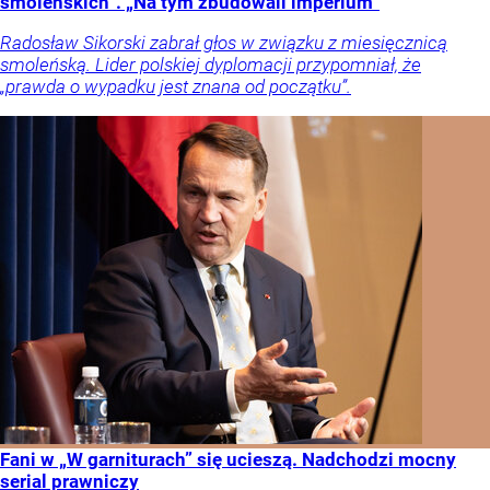
smoleńskich”. „Na tym zbudowali imperium”
Radosław Sikorski zabrał głos w związku z miesięcznicą
smoleńską. Lider polskiej dyplomacji przypomniał, że
„prawda o wypadku jest znana od początku”.
Fani w „W garniturach” się ucieszą. Nadchodzi mocny
serial prawniczy