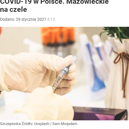
COVID-19 w Polsce. Mazowieckie
na czele
Dodano:
29
stycznia
2021
8:13
Szczepionka
Źródło:
Unsplash
/
Sam Moqadam