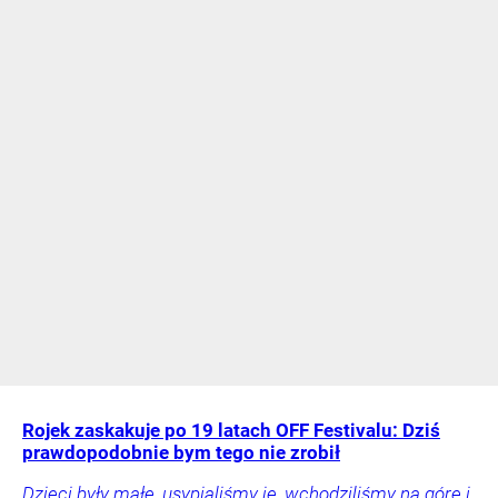
Rojek zaskakuje po 19 latach OFF Festivalu: Dziś
prawdopodobnie bym tego nie zrobił
Dzieci były małe, usypialiśmy je, wchodziliśmy na górę i