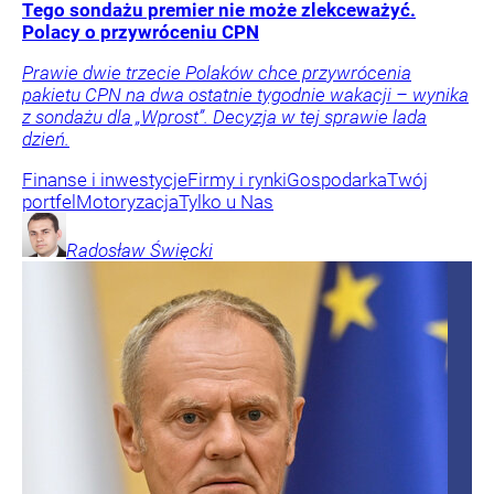
Tego sondażu premier nie może zlekceważyć.
Polacy o przywróceniu CPN
Prawie dwie trzecie Polaków chce przywrócenia
pakietu CPN na dwa ostatnie tygodnie wakacji – wynika
z sondażu dla „Wprost”. Decyzja w tej sprawie lada
dzień.
Finanse i inwestycje
Firmy i rynki
Gospodarka
Twój
portfel
Motoryzacja
Tylko u Nas
Radosław
Święcki