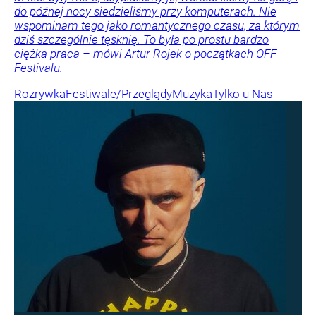
do późnej nocy siedzieliśmy przy komputerach. Nie
wspominam tego jako romantycznego czasu, za którym
dziś szczególnie tęsknię. To była po prostu bardzo
ciężka praca – mówi Artur Rojek o początkach OFF
Festivalu.
Rozrywka
Festiwale/Przeglądy
Muzyka
Tylko u Nas