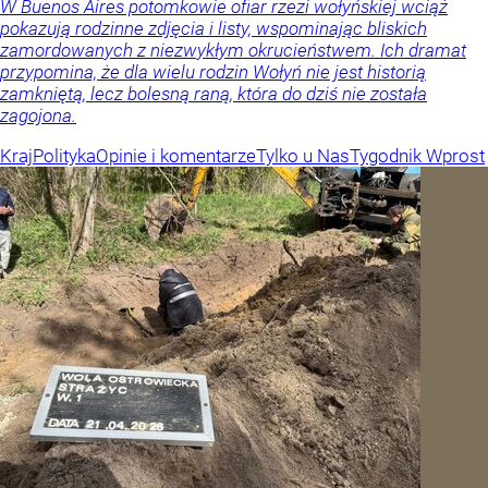
W Buenos Aires potomkowie ofiar rzezi wołyńskiej wciąż
pokazują rodzinne zdjęcia i listy, wspominając bliskich
zamordowanych z niezwykłym okrucieństwem. Ich dramat
przypomina, że dla wielu rodzin Wołyń nie jest historią
zamkniętą, lecz bolesną raną, która do dziś nie została
zagojona.
Kraj
Polityka
Opinie i komentarze
Tylko u Nas
Tygodnik Wprost