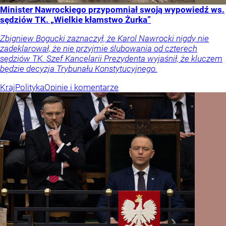
Minister Nawrockiego przypomniał swoją wypowiedź ws.
sędziów TK. „Wielkie kłamstwo Żurka”
Zbigniew Bogucki zaznaczył, że Karol Nawrocki nigdy nie
zadeklarował, że nie przyjmie ślubowania od czterech
sędziów TK. Szef Kancelarii Prezydenta wyjaśnił, że kluczem
będzie decyzja Trybunału Konstytucyjnego.
Kraj
Polityka
Opinie i komentarze