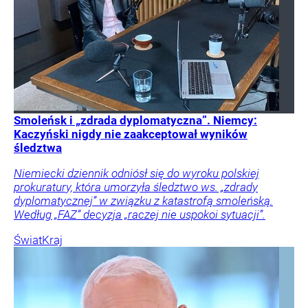
Smoleńsk i „zdrada dyplomatyczna”. Niemcy:
Kaczyński nigdy nie zaakceptował wyników
śledztwa
Niemiecki dziennik odniósł się do wyroku polskiej
prokuratury, która umorzyła śledztwo ws. „zdrady
dyplomatycznej” w związku z katastrofą smoleńską.
Według „FAZ” decyzja „raczej nie uspokoi sytuacji”.
Świat
Kraj