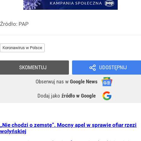
Źródło:
PAP
Koronawirus w Polsce
SKOMENTUJ
UDOSTĘPNIJ
Obserwuj nas
w
Google News
Dodaj jako
źródło w Google
„Nie chodzi o zemstę”. Mocny apel w sprawie ofiar rzezi
wołyńskiej