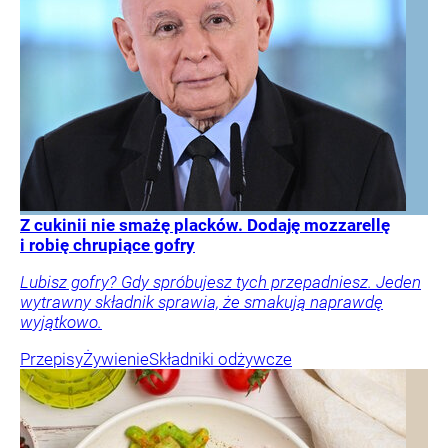
Z cukinii nie smażę placków. Dodaję mozzarellę
i robię chrupiące gofry
Lubisz gofry? Gdy spróbujesz tych przepadniesz. Jeden
wytrawny składnik sprawia, że smakują naprawdę
wyjątkowo.
Przepisy
Żywienie
Składniki odżywcze