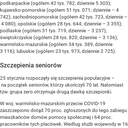
podkarpackie (ogółem 42 tys. 782, dziennie 5 303);
kujawsko-pomorskie (ogółem 51 tys. 071; dziennie – 4
742); zachodniopomorskie (ogółem 42 tys. 723, dziennie –
4 080); opolskie (ogółem 28 tys. 644; dziennie – 3 355);
podlaskie (ogółem 31 tys. 719, dziennie – 3 237);
świętokrzyskie (ogółem 28 tys. 820, dziennie – 3 136);
warmińsko-mazurskie (ogółem 34 tys. 389, dziennie
3 116); lubuskie (ogółem 23 tys. 973, dziennie 2 725).
Szczepienia seniorów
25 stycznia rozpoczęły się szczepienia populacyjne –
na początek seniorów, którzy ukończyli 70 lat. Natomiast
tzw. grupa zero otrzymuje drugą dawkę szczepionki.
W woj. warmińsko-mazurskim przeciw COVID-19
zaszczepiono dotąd 70 proc. zgłoszonych do tego zabiegu
mieszkańców domów pomocy społecznej i 64 proc.
pracowników tych placówek. Według służb wojewody w 16