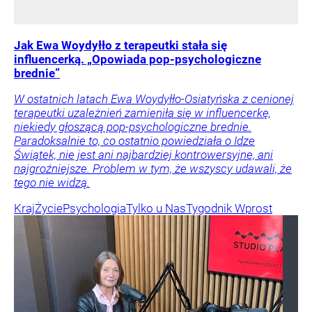
Jak Ewa Woydyłło z terapeutki stała się
influencerką. „Opowiada pop-psychologiczne
brednie”
W ostatnich latach Ewa Woydyłło-Osiatyńska z cenionej
terapeutki uzależnień zamieniła się w influencerkę,
niekiedy głoszącą pop-psychologiczne brednie.
Paradoksalnie to, co ostatnio powiedziała o Idze
Świątek, nie jest ani najbardziej kontrowersyjne, ani
najgroźniejsze. Problem w tym, że wszyscy udawali, że
tego nie widzą.
Kraj
Życie
Psychologia
Tylko u Nas
Tygodnik Wprost