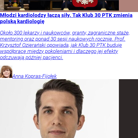
Młodzi kardiolodzy łączą siły. Tak Klub 30 PTK zmienia
polską kardiologię
Około 300 lekarzy i naukowców, granty, zagraniczne staże,
mentoring oraz ponad 30 sesji naukowych rocznie. Prof.
Krzysztof Ozierański opowiada, jak Klub 30 PTK buduje
współpracę między pokoleniami i dlaczego jej efekty
odczuwają później pacjenci.
Anna
Kopras-Fijołek