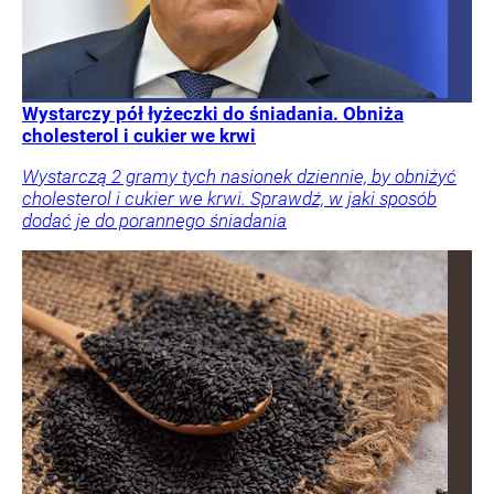
Wystarczy pół łyżeczki do śniadania. Obniża
cholesterol i cukier we krwi
Wystarczą 2 gramy tych nasionek dziennie, by obniżyć
cholesterol i cukier we krwi. Sprawdź, w jaki sposób
dodać je do porannego śniadania