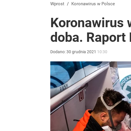
Wprost
/
Koronawirus w Polsce
Koronawirus w
doba. Raport
Dodano:
30
grudnia
2021
10:30