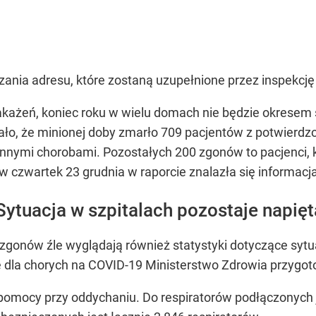
ania adresu, które zostaną uzupełnione przez inspekcję 
zakażeń, koniec roku w wielu domach nie będzie okrese
ło, że minionej doby zmarło 709 pacjentów z potwierd
 innymi chorobami. Pozostałych 200 zgonów to pacjenci, 
w czwartek 23 grudnia w raporcie znalazła się informacj
Sytuacja w szpitalach pozostaje napięt
zgonów źle wyglądają również statystyki dotyczące sytua
 dla chorych na COVID-19 Ministerstwo Zdrowia przygoto
 pomocy przy oddychaniu. Do respiratorów podłączonych 