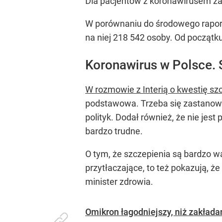
Dla pacjentów z koronawirusem zab
W porównaniu do środowego raportu
na niej 218 542 osoby. Od począt
Koronawirus w Polsce. 
W rozmowie z Interią o kwestię sz
podstawowa. Trzeba się zastanowić
polityk. Dodał również, że nie j
bardzo trudne.
O tym, że szczepienia są bardzo 
przytłaczające, to też pokazują, ż
minister zdrowia.
Omikron łagodniejszy, niż zakład