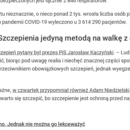
ezpieczonych jest łącznie 2 846 respiratorów.
 nieznacznie, o nieco ponad 2 tys. wrosła liczba osób
ku pandemii COVID-19 wyleczono u 3 614 290 pacjentów.
Szczepienia jedyną metodą na walkę z
czepień pytany był prezes PiS Jarosław Kaczyński
. – Lud
, biorąc pod uwagę realia i niechęć znacznej części sp
est przeciwnikiem obowiązkowych szczepień, jednak wyeg
ważne,
w czwartek przypomniał również Adam Niedzielski
e warto się szczepić, bo szczepienie jest ochroną przed 
ano. Jednak nie można go lekceważyć