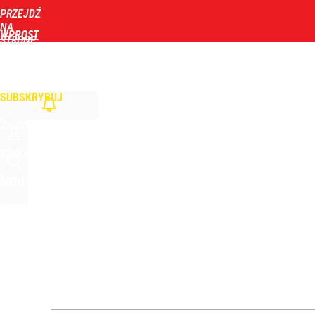
PRZEJDŹ
Udostępnij
0
Skomentuj
NA
WPROST
STRONĘ
GŁÓWNĄ
WIADOMOŚCI
POLITYKA
BIZNES
DOM
ZDROWIE
ROZRYWKA
TYGOD
SUBSKRYBUJ
ZALOGUJ
SZUKAJ
MENU