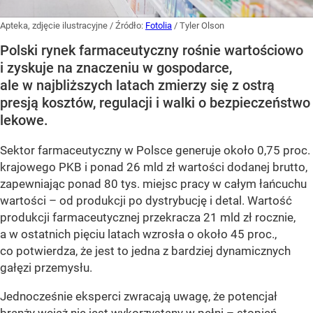
Apteka, zdjęcie ilustracyjne
/ Źródło:
Fotolia
/
Tyler Olson
Polski rynek farmaceutyczny rośnie wartościowo
i zyskuje na znaczeniu w gospodarce,
ale w najbliższych latach zmierzy się z ostrą
presją kosztów, regulacji i walki o bezpieczeństwo
lekowe.
Sektor farmaceutyczny w Polsce generuje około 0,75 proc.
krajowego PKB i ponad 26 mld zł wartości dodanej brutto,
zapewniając ponad 80 tys. miejsc pracy w całym łańcuchu
wartości – od produkcji po dystrybucję i detal. Wartość
produkcji farmaceutycznej przekracza 21 mld zł rocznie,
a w ostatnich pięciu latach wzrosła o około 45 proc.,
co potwierdza, że jest to jedna z bardziej dynamicznych
gałęzi przemysłu.
Jednocześnie eksperci zwracają uwagę, że potencjał
branży wciąż nie jest wykorzystany w pełni – stopień