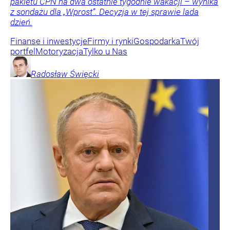
pakietu CPN na dwa ostatnie tygodnie wakacji – wynika
z sondażu dla „Wprost”. Decyzja w tej sprawie lada
dzień.
Finanse i inwestycje
Firmy i rynki
Gospodarka
Twój
portfel
Motoryzacja
Tylko u Nas
Radosław
Święcki