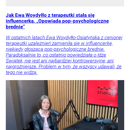
Jak Ewa Woydyłło z terapeutki stała się
influencerką. „Opowiada pop-psychologiczne
brednie”
W ostatnich latach Ewa Woydyłło-Osiatyńska z cenionej
terapeutki uzależnień zamieniła się w influencerkę,
niekiedy głoszącą pop-psychologiczne brednie.
Paradoksalnie to, co ostatnio powiedziała o Idze
Świątek, nie jest ani najbardziej kontrowersyjne, ani
najgroźniejsze. Problem w tym, że wszyscy udawali, że
tego nie widzą.