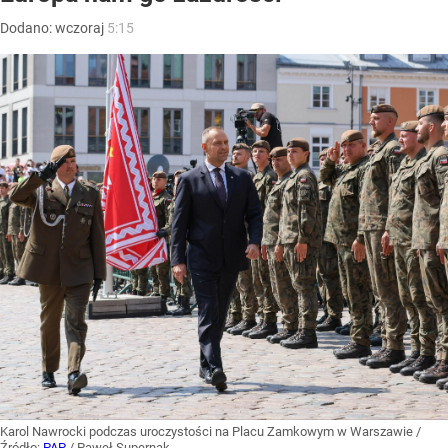
Dodano:
wczoraj
5:15
Karol Nawrocki podczas uroczystości na Placu Zamkowym w Warszawie
/
Źródło:
PAP
/
Paweł Supernak