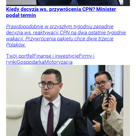
Kiedy decyzja ws. przywrócenia CPN? Minister
podał termin
Prawdopodobnie w przyszłym tygodniu zapadnie
decyzja ws. reaktywacji CPN na dwa ostatnie tygodnie
wakacji. Przywrócenia pakietu chce dwie trzecie
Polaków.
Twój portfel
Finanse i inwestycje
Firmy i
rynki
Gospodarka
Motoryzacja