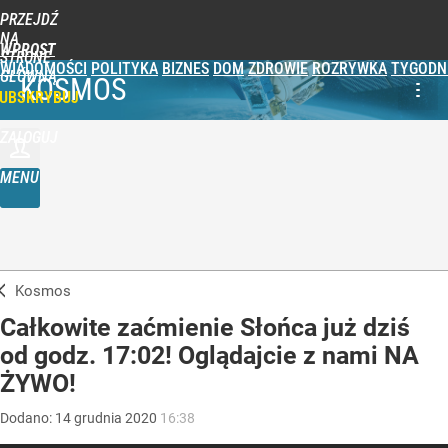
PRZEJDŹ
NA
WPROST
STRONĘ
WIADOMOŚCI
POLITYKA
BIZNES
DOM
ZDROWIE
ROZRYWKA
TYGODN
GŁÓWNĄ
KOSMOS
UBSKRYBUJ
ZALOGUJ
MENU
Kosmos
Całkowite zaćmienie Słońca już dziś
od godz. 17:02! Oglądajcie z nami NA
ŻYWO!
Dodano:
14
grudnia
2020
16:38