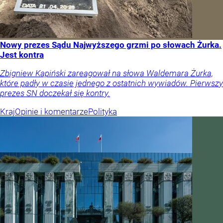
Nowy prezes Sądu Najwyższego grzmi po słowach Żurka.
Jest kontra
Zbigniew Kapiński zareagował na słowa Waldemara Żurka,
które padły w czasie jednego z ostatnich wywiadów. Pierwszy
prezes SN doczekał się kontry.
Kraj
Opinie i komentarze
Polityka