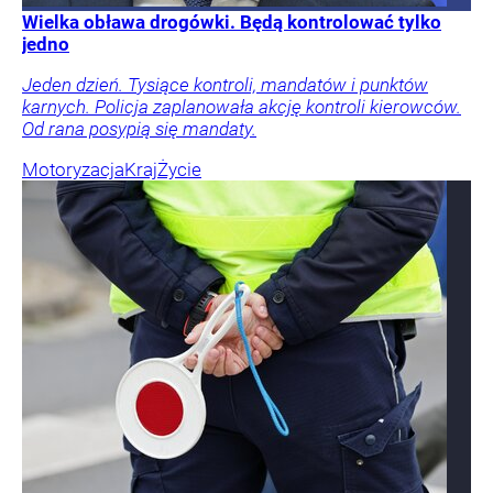
Wielka obława drogówki. Będą kontrolować tylko
jedno
Jeden dzień. Tysiące kontroli, mandatów i punktów
karnych. Policja zaplanowała akcję kontroli kierowców.
Od rana posypią się mandaty.
Motoryzacja
Kraj
Życie