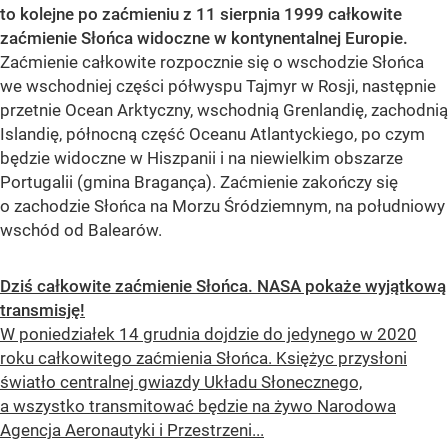
to kolejne po zaćmieniu z 11 sierpnia 1999 całkowite
zaćmienie Słońca widoczne w kontynentalnej Europie.
Zaćmienie całkowite rozpocznie się o wschodzie Słońca
we wschodniej części półwyspu Tajmyr w Rosji, następnie
przetnie Ocean Arktyczny, wschodnią Grenlandię, zachodnią
Islandię, północną część Oceanu Atlantyckiego, po czym
będzie widoczne w Hiszpanii i na niewielkim obszarze
Portugalii (gmina Bragança). Zaćmienie zakończy się
o zachodzie Słońca na Morzu Śródziemnym, na południowy
wschód od Balearów.
Dziś całkowite zaćmienie Słońca. NASA pokaże wyjątkową
transmisję!
W poniedziałek 14 grudnia dojdzie do jedynego w 2020
roku całkowitego zaćmienia Słońca. Księżyc przysłoni
światło centralnej gwiazdy Układu Słonecznego,
a wszystko transmitować będzie na żywo Narodowa
Agencja Aeronautyki i Przestrzeni...