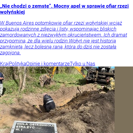
„Nie chodzi o zemstę”. Mocny apel w sprawie ofiar rzezi
wołyńskiej
W Buenos Aires potomkowie ofiar rzezi wołyńskiej wciąż
pokazują rodzinne zdjęcia i listy, wspominając bliskich
zamordowanych z niezwykłym okrucieństwem. Ich dramat
przypomina, że dla wielu rodzin Wołyń nie jest historią
zamkniętą, lecz bolesną raną, która do dziś nie została
zagojona.
Kraj
Polityka
Opinie i komentarze
Tylko u Nas