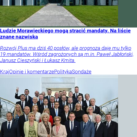
Ludzie Morawieckiego mogą stracić mandaty. Na liście
znane nazwiska
Rozwój Plus ma dziś 40 posłów, ale prognoza daje mu tylko
19 mandatów. Wśród zagrożonych są m.in. Paweł Jabłoński,
Janusz Cieszyński i Łukasz Kmita.
Kraj
Opinie i komentarze
Polityka
Sondaże