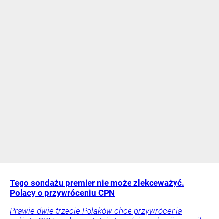
Tego sondażu premier nie może zlekceważyć.
Polacy o przywróceniu CPN
Prawie dwie trzecie Polaków chce przywrócenia