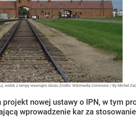
au), widok z rampy wewnątrz obozu
Źródło:
Wikimedia Commons
/
By Michel Za
 projekt nowej ustawy o IPN, w tym pr
ającą wprowadzenie kar za stosowanie 