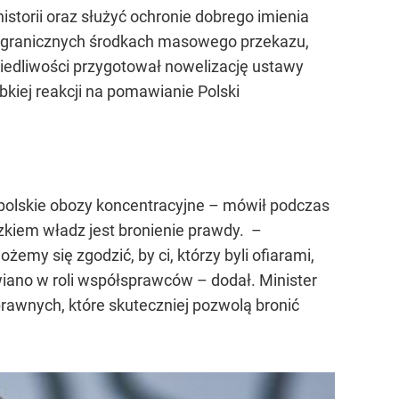
storii oraz służyć ochronie dobrego imienia
 zagranicznych środkach masowego przekazu,
wiedliwości przygotował nowelizację ustawy
bkiej reakcji na pomawianie Polski
 polskie obozy koncentracyjne – mówił podczas
ązkiem władz jest bronienie prawdy. –
my się zgodzić, by ci, którzy byli ofiarami,
awiano w roli współsprawców – dodał. Minister
prawnych, które skuteczniej pozwolą bronić