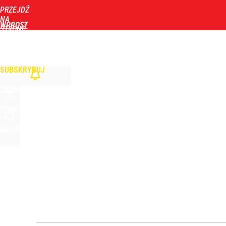
PRZEJDŹ
Udostępnij
25
Skomentuj
NA
WPROST
STRONĘ
GŁÓWNĄ
WIADOMOŚCI
POLITYKA
BIZNES
DOM
ZDROWIE
ROZRYWKA
TYGOD
Zmiana przed wyborami w Krakowie. Kandydatka T
SUBSKRYBUJ
1
ZALOGUJ
Farmacja: wzrost pod presją. co czeka branżę do 
SZUKAJ
MENU
dodaj
Wrze po roku Nawrockiego. „Największa hańba” ko
16