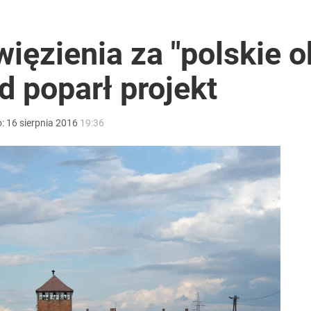
ter ujawnił powód
 więzienia za "polskie 
d poparł projekt
SAFE. Zwrócił się do Czarzastego
o:
16
sierpnia
2016
19:36
i go Polacy. Sondaż dla „Wprost”