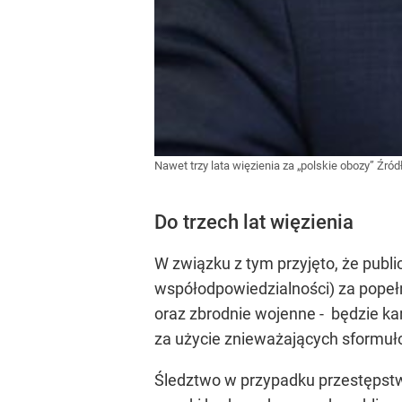
Nawet trzy lata więzienia za „polskie obozy”
Źród
Do trzech lat więzienia
W związku z tym przyjęto, że publ
współodpowiedzialności) za popełn
oraz zbrodnie wojenne - będzie ka
za użycie znieważających sformuł
Śledztwo w przypadku przestępstw