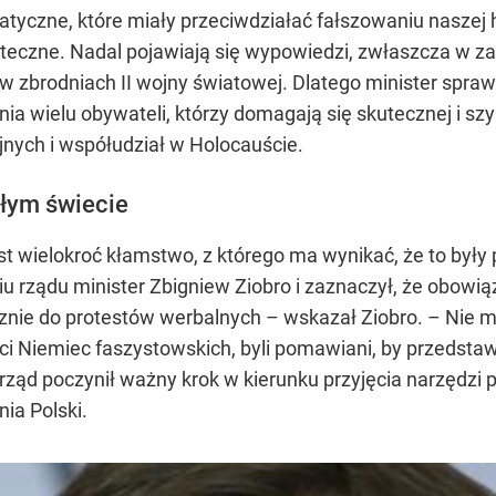
yczne, które miały przeciwdziałać fałszowaniu naszej hi
skuteczne. Nadal pojawiają się wypowiedzi, zwłaszcza w
w w zbrodniach II wojny światowej. Dlatego minister spra
a wielu obywateli, którzy domagają się skutecznej i szy
nych i współudział w Holocauście.
łym świecie
t wielokroć kłamstwo, z którego ma wynikać, że to były
iu rządu minister Zbigniew Ziobro i zaznaczył, że obowi
ie do protestów werbalnych – wskazał Ziobro. – Nie może
iści Niemiec faszystowskich, byli pomawiani, by przedst
rząd poczynił ważny krok w kierunku przyjęcia narzędzi 
nia Polski.