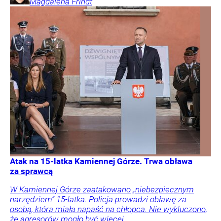
Magdalena
Frindt
Atak na 15-latka Kamiennej Górze. Trwa obława
za sprawcą
W Kamiennej Górze zaatakowano „niebezpiecznym
narzędziem” 15-latka. Policja prowadzi obławę za
osobą, która miała napaść na chłopca. Nie wykluczono,
że agresorów mogło być więcej.