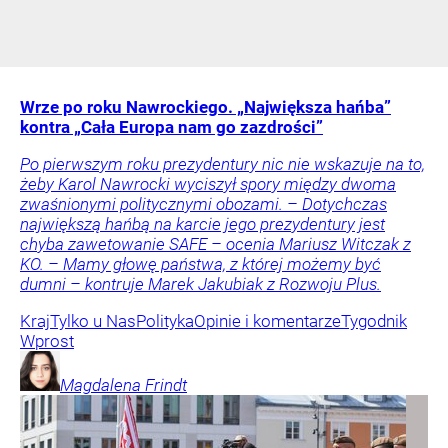
Wrze po roku Nawrockiego. „Największa hańba”
kontra „Cała Europa nam go zazdrości”
Po pierwszym roku prezydentury nic nie wskazuje na to,
żeby Karol Nawrocki wyciszył spory między dwoma
zwaśnionymi politycznymi obozami. – Dotychczas
największą hańbą na karcie jego prezydentury jest
chyba zawetowanie SAFE – ocenia Mariusz Witczak z
KO. – Mamy głowę państwa, z której możemy być
dumni – kontruje Marek Jakubiak z Rozwoju Plus.
Kraj
Tylko u Nas
Polityka
Opinie i komentarze
Tygodnik
Wprost
Magdalena
Frindt