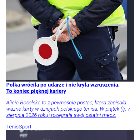
Polka wróciła po udarze i nie kryła wzruszenia.
To koniec pięknej kariery
Alicja Rosolska to z pewnością postać, która zapisała
ważne karty w dziejach polskiego tenisa. W piątek (tj. 7
sierpnia 2026 roku) rozegrała swój ostatni mecz.
Tenis
Sport