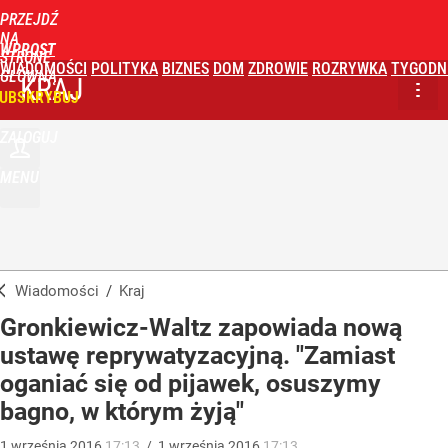
PRZEJDŹ
NA
WPROST
STRONĘ
WIADOMOŚCI
POLITYKA
BIZNES
DOM
ZDROWIE
ROZRYWKA
TYGODN
GŁÓWNĄ
KRAJ
UBSKRYBUJ
ZALOGUJ
MENU
Wiadomości
/
Kraj
Gronkiewicz-Waltz zapowiada nową
ustawę reprywatyzacyjną. "Zamiast
oganiać się od pijawek, osuszymy
bagno, w którym żyją"
1
września
2016
17:13
/
1
września
2016
17:13