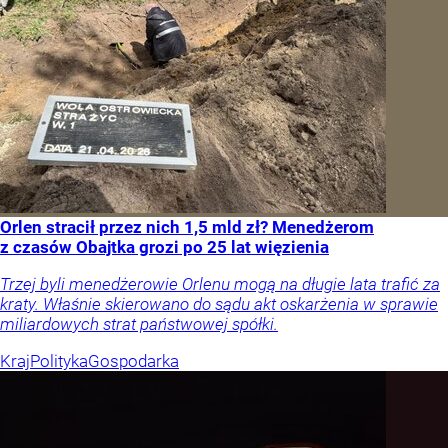
Orlen stracił przez nich 1,5 mld zł? Menedżerom
z czasów Obajtka grozi po 25 lat więzienia
Trzej byli menedżerowie Orlenu mogą na długie lata trafić za
kraty. Właśnie skierowano do sądu akt oskarżenia w sprawie
miliardowych strat państwowej spółki.
Kraj
Polityka
Gospodarka