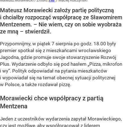
Mateusz Morawiecki
/ Źródło:
PAP
/
Maciej Kulczyński
Mateusz Morawiecki założy partię polityczną
i chciałby rozpocząć współpracę ze Sławomirem
Mentzenem. – Nie wiem, czy on sobie wyobraża
ze mną – stwierdził.
Przypomnijmy, w piątek 7 sierpnia po godz. 18.00 były
premier spotkał się z mieszkańcami wrocławskiego
Jagodna, gdzie promuje swoje stowarzyszenie Rozwój
Plus. Wydarzenie odbyło się pod hasłem
„Pizza, mikrofon
i wy”
. Polityk odpowiadał na pytania mieszkańców
i wypowiadał się na temat obecnej sytuacji politycznej
w Polsce, a także rozdawał pizzę.
Morawiecki chce współpracy z partią
Mentzena
Jeden z uczestników wydarzenia zapytał Morawieckiego,
czy jest możliwe, aby współpracował z liderem