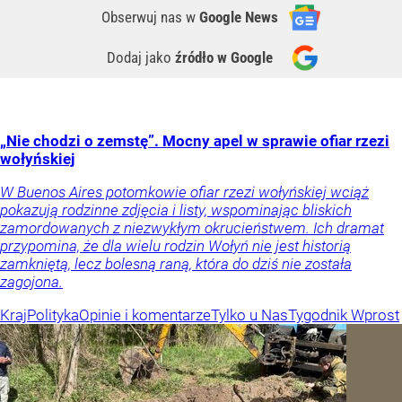
Obserwuj nas
w
Google News
Dodaj jako
źródło w Google
„Nie chodzi o zemstę”. Mocny apel w sprawie ofiar rzezi
wołyńskiej
W Buenos Aires potomkowie ofiar rzezi wołyńskiej wciąż
pokazują rodzinne zdjęcia i listy, wspominając bliskich
zamordowanych z niezwykłym okrucieństwem. Ich dramat
przypomina, że dla wielu rodzin Wołyń nie jest historią
zamkniętą, lecz bolesną raną, która do dziś nie została
zagojona.
Kraj
Polityka
Opinie i komentarze
Tylko u Nas
Tygodnik Wprost