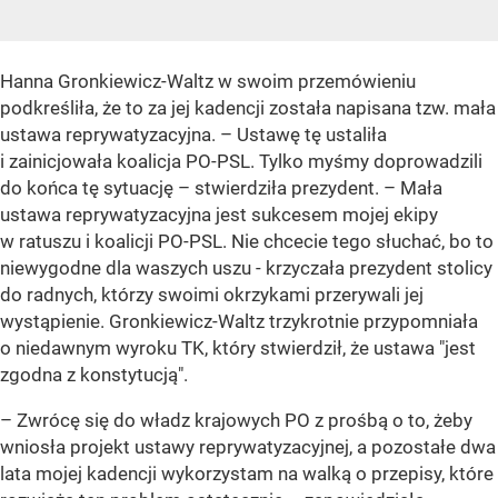
Hanna Gronkiewicz-Waltz w swoim przemówieniu
podkreśliła, że to za jej kadencji została napisana tzw. mała
ustawa reprywatyzacyjna. – Ustawę tę ustaliła
i zainicjowała koalicja PO-PSL. Tylko myśmy doprowadzili
do końca tę sytuację – stwierdziła prezydent. – Mała
ustawa reprywatyzacyjna jest sukcesem mojej ekipy
w ratuszu i koalicji PO-PSL. Nie chcecie tego słuchać, bo to
niewygodne dla waszych uszu - krzyczała prezydent stolicy
do radnych, którzy swoimi okrzykami przerywali jej
wystąpienie. Gronkiewicz-Waltz trzykrotnie przypomniała
o niedawnym wyroku TK, który stwierdził, że ustawa "jest
zgodna z konstytucją".
– Zwrócę się do władz krajowych PO z prośbą o to, żeby
wniosła projekt ustawy reprywatyzacyjnej, a pozostałe dwa
lata mojej kadencji wykorzystam na walką o przepisy, które