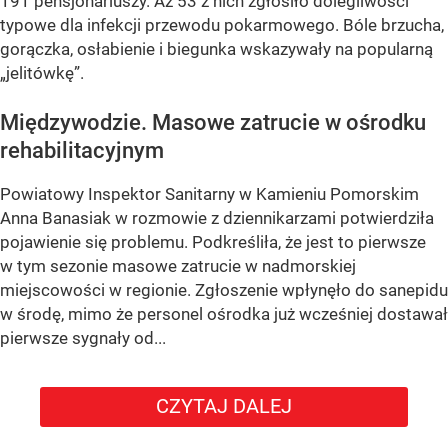
191 pensjonariuszy. Aż 53 z nich zgłosiło dolegliwości
typowe dla infekcji przewodu pokarmowego. Bóle brzucha,
gorączka, osłabienie i biegunka wskazywały na popularną
„jelitówkę”.
Międzywodzie. Masowe zatrucie w ośrodku
rehabilitacyjnym
Powiatowy Inspektor Sanitarny w Kamieniu Pomorskim
Anna Banasiak w rozmowie z dziennikarzami potwierdziła
pojawienie się problemu. Podkreśliła, że jest to pierwsze
w tym sezonie masowe zatrucie w nadmorskiej
miejscowości w regionie. Zgłoszenie wpłynęło do sanepidu
w środę, mimo że personel ośrodka już wcześniej dostawał
pierwsze sygnały od...
CZYTAJ DALEJ