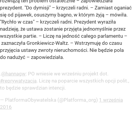
rozwiążą ten problem ostatecznie – zapowiedziała
prezydent. "Do dymisji" – krzyczeli radni. – Zamiast oganiać
się od pijawek, osuszymy bagno, w którym żyją – mówiła.
"Rychło w czas" – krzyczeli radni. Prezydent wyraziła
nadzieję, że ustawa zostanie przyjęta jednomyślnie przez
wszystkie partie. – Liczę na jedność całego parlamentu –
zaznaczyła Gronkiewicz-Waltz. – Wstrzymuję do czasu
przyjęcia ustawy zwroty nieruchomości. Nie będzie pola
do nadużyć – zapowiedziała.
.
@hannagw
: PO wniesie we wrześniu projekt dot.
#reprywatyzacja
. Liczę na poparcie wszystkich opcji polit.,
to będzie sprawdzian intencji.
— PlatformaObywatelska (@Platforma_org)
1 września
2016