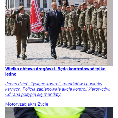
Wielka obława drogówki. Będą kontrolować tylko
jedno
Jeden dzień. Tysiące kontroli, mandatów i punktów
karnych. Policja zaplanowała akcję kontroli kierowców.
Od rana posypią się mandaty.
Motoryzacja
Kraj
Życie