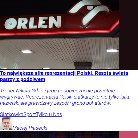
To największa siła reprezentacji Polski. Reszta świata
patrzy z podziwem
Trener Nikola Grbić i jego podopieczni nie przestają
wygrywać. Reprezentacja Polski siatkarzy to nie tylko kilka
nazwisk, ale prawdziwy zespół i grono bohaterów.
Siatkówka
Sport
Tylko u Nas
Maciej
Piasecki