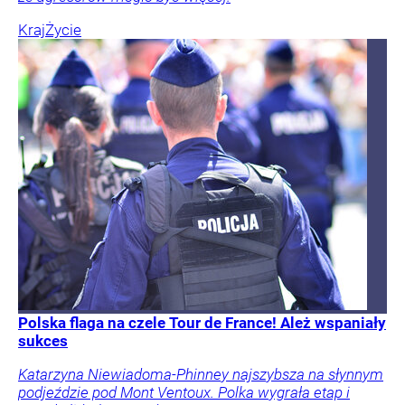
Kraj
Życie
Polska flaga na czele Tour de France! Ależ wspaniały
sukces
Katarzyna Niewiadoma-Phinney najszybsza na słynnym
podjeździe pod Mont Ventoux. Polka wygrała etap i