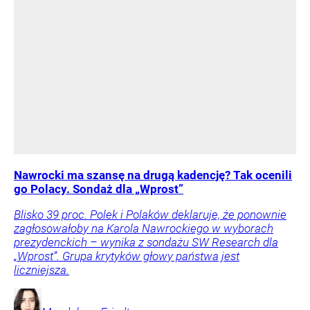
Nawrocki ma szansę na drugą kadencję? Tak ocenili
go Polacy. Sondaż dla „Wprost”
Blisko 39 proc. Polek i Polaków deklaruje, że ponownie
zagłosowałoby na Karola Nawrockiego w wyborach
prezydenckich – wynika z sondażu SW Research dla
„Wprost”. Grupa krytyków głowy państwa jest
liczniejsza.