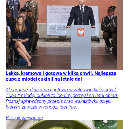
Lekka, kremowa i gotowa w kilka chwil. Najlepsza
zupa z młodej cukinii na letnie dni
Aksamitna, delikatna i gotowa w zaledwie kilka chwil.
Zupa z młodej cukinii to idealny pomysł na letni obiad.
Poznaj sprawdzony przepis oraz wskazówki, dzięki
którym zawsze wychodzi idealnie.
Przepisy
Żywienie