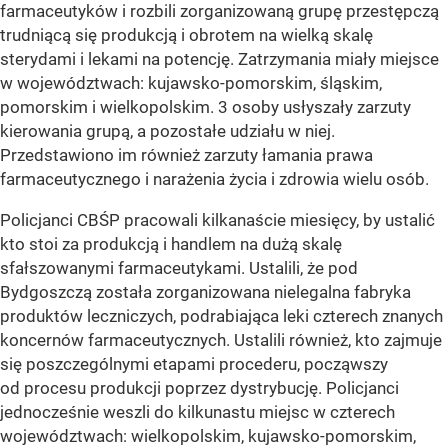
farmaceutyków i rozbili zorganizowaną grupę przestępczą
trudniącą się produkcją i obrotem na wielką skalę
sterydami i lekami na potencję. Zatrzymania miały miejsce
w województwach: kujawsko-pomorskim, śląskim,
pomorskim i wielkopolskim. 3 osoby usłyszały zarzuty
kierowania grupą, a pozostałe udziału w niej.
Przedstawiono im również zarzuty łamania prawa
farmaceutycznego i narażenia życia i zdrowia wielu osób.
Policjanci CBŚP pracowali kilkanaście miesięcy, by ustalić
kto stoi za produkcją i handlem na dużą skalę
sfałszowanymi farmaceutykami. Ustalili, że pod
Bydgoszczą została zorganizowana nielegalna fabryka
produktów leczniczych, podrabiająca leki czterech znanych
koncernów farmaceutycznych. Ustalili również, kto zajmuje
się poszczególnymi etapami procederu, począwszy
od procesu produkcji poprzez dystrybucję. Policjanci
jednocześnie weszli do kilkunastu miejsc w czterech
województwach: wielkopolskim, kujawsko-pomorskim,