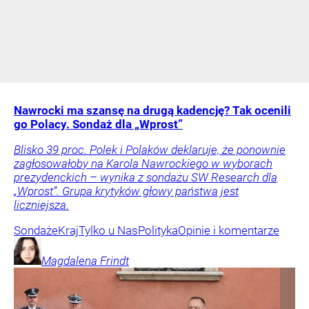
Nawrocki ma szansę na drugą kadencję? Tak ocenili
go Polacy. Sondaż dla „Wprost”
Blisko 39 proc. Polek i Polaków deklaruje, że ponownie
zagłosowałoby na Karola Nawrockiego w wyborach
prezydenckich – wynika z sondażu SW Research dla
„Wprost”. Grupa krytyków głowy państwa jest
liczniejsza.
Sondaże
Kraj
Tylko u Nas
Polityka
Opinie i komentarze
Magdalena
Frindt