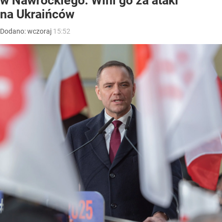
w Nawrockiego. Wini go za ataki
na Ukraińców
Dodano:
wczoraj
15:52