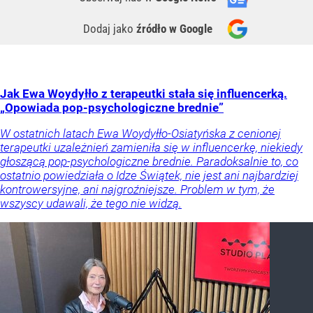
Dodaj jako
źródło w Google
Jak Ewa Woydyłło z terapeutki stała się influencerką.
„Opowiada pop-psychologiczne brednie”
W ostatnich latach Ewa Woydyłło-Osiatyńska z cenionej
terapeutki uzależnień zamieniła się w influencerkę, niekiedy
głoszącą pop-psychologiczne brednie. Paradoksalnie to, co
ostatnio powiedziała o Idze Świątek, nie jest ani najbardziej
kontrowersyjne, ani najgroźniejsze. Problem w tym, że
wszyscy udawali, że tego nie widzą.