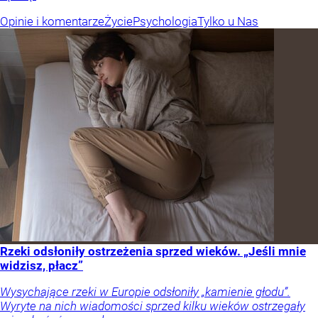
Opinie i komentarze
Życie
Psychologia
Tylko u Nas
Rzeki odsłoniły ostrzeżenia sprzed wieków. „Jeśli mnie
widzisz, płacz”
Wysychające rzeki w Europie odsłoniły „kamienie głodu”.
Wyryte na nich wiadomości sprzed kilku wieków ostrzegały