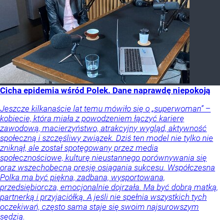
Cicha epidemia wśród Polek. Dane naprawdę niepokoją
Jeszcze kilkanaście lat temu mówiło się o „superwoman” –
kobiecie, która miała z powodzeniem łączyć karierę
zawodową, macierzyństwo, atrakcyjny wygląd, aktywność
społeczną i szczęśliwy związek. Dziś ten model nie tylko nie
zniknął, ale został spotęgowany przez media
społecznościowe, kulturę nieustannego porównywania się
oraz wszechobecną presję osiągania sukcesu. Współczesna
Polka ma być piękna, zadbana, wysportowana,
przedsiębiorcza, emocjonalnie dojrzała. Ma być dobrą matką,
partnerką i przyjaciółką. A jeśli nie spełnia wszystkich tych
oczekiwań, często sama staje się swoim najsurowszym
sędzią.