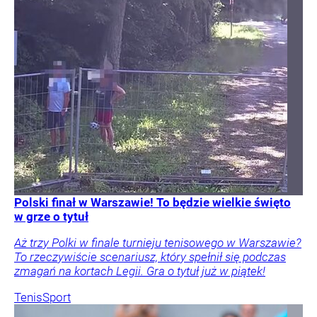
Polski finał w Warszawie! To będzie wielkie święto
w grze o tytuł
Aż trzy Polki w finale turnieju tenisowego w Warszawie?
To rzeczywiście scenariusz, który spełnił się podczas
zmagań na kortach Legii. Gra o tytuł już w piątek!
Tenis
Sport