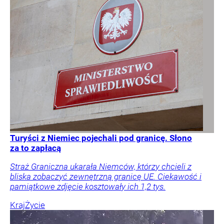
Turyści z Niemiec pojechali pod granicę. Słono
za to zapłacą
Straż Graniczna ukarała Niemców, którzy chcieli z
bliska zobaczyć zewnętrzną granicę UE. Ciekawość i
pamiątkowe zdjęcie kosztowały ich 1,2 tys.
Kraj
Życie