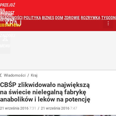
PRZEJDŹ
NA
WPROST
STRONĘ
WIADOMOŚCI
POLITYKA
BIZNES
DOM
ZDROWIE
ROZRYWKA
TYGODN
GŁÓWNĄ
KRAJ
UBSKRYBUJ
ZALOGUJ
MENU
Wiadomości
/
Kraj
CBŚP zlikwidowało największą
na świecie nielegalną fabrykę
anabolików i leków na potencję
21
września
2016
7:31
/
21
września
2016
7:47