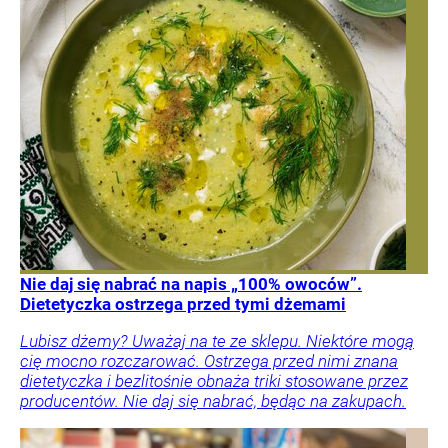
Nie daj się nabrać na napis „100% owoców”.
Dietetyczka ostrzega przed tymi dżemami
Lubisz dżemy? Uważaj na te ze sklepu. Niektóre mogą
cię mocno rozczarować. Ostrzega przed nimi znana
dietetyczka i bezlitośnie obnaża triki stosowane przez
producentów. Nie daj się nabrać, będąc na zakupach.