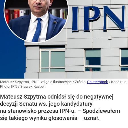
Mateusz Szpytma, IPN – zdjęcie ilustracyjne
/ Źródło:
Shutterstock
/
Konektus
Photo, IPN / Sławek Kasper
Mateusz Szpytma odniósł się do negatywnej
decyzji Senatu ws. jego kandydatury
na stanowisko prezesa IPN-u. – Spodziewałem
się takiego wyniku głosowania – uznał.