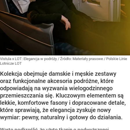
Vistula x LOT: Elegancja w podróży
/ Źródło:
Materiały prasowe
/
Polskie Linie
Lotnicze LOT
Kolekcja obejmuje damskie i męskie zestawy
oraz funkcjonalne akcesoria podróżne, które
odpowiadają na wyzwania wielogodzinnego
przemieszczania się. Kluczowym elementem są
lekkie, komfortowe fasony i dopracowane detale,
które sprawiają, że elegancja zyskuje nowy
wymiar: pewny, naturalny i gotowy do działania.
Warto podkreślić, że użyto tkanin o podwyższonej