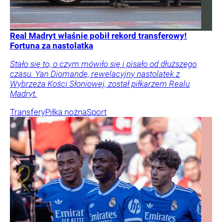
Real Madryt właśnie pobił rekord transferowy!
Fortuna za nastolatka
Stało się to, o czym mówiło się i pisało od dłuższego
czasu. Yan Diomande, rewelacyjny nastolatek z
Wybrzeża Kości Słoniowej, został piłkarzem Realu
Madryt.
Transfery
Piłka nożna
Sport