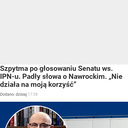
Szpytma po głosowaniu Senatu ws.
IPN-u. Padły słowa o Nawrockim. „Nie
działa na moją korzyść”
Dodano:
dzisiaj
17:38