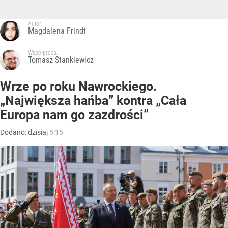
Autor:
Magdalena Frindt
Współpraca:
Tomasz Stankiewicz
Wrze po roku Nawrockiego.
„Największa hańba” kontra „Cała
Europa nam go zazdrości”
Dodano:
dzisiaj
5:15