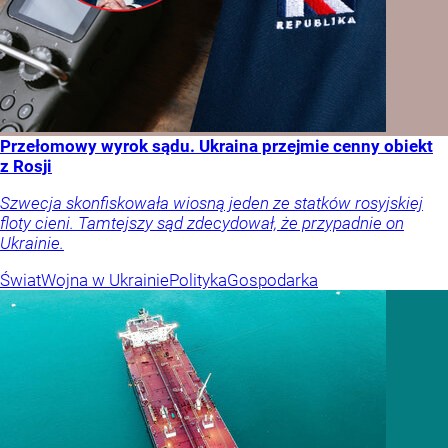
Przełomowy wyrok sądu. Ukraina przejmie cenny obiekt
z Rosji
Szwecja skonfiskowała wiosną jeden ze statków rosyjskiej
floty cieni. Tamtejszy sąd zdecydował, że przypadnie on
Ukrainie.
Świat
Wojna w Ukrainie
Polityka
Gospodarka