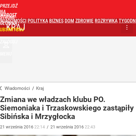
PRZEJDŹ
NA
WPROST
STRONĘ
WIADOMOŚCI
POLITYKA
BIZNES
DOM
ZDROWIE
ROZRYWKA
TYGODN
GŁÓWNĄ
KRAJ
UBSKRYBUJ
ZALOGUJ
MENU
Wiadomości
/
Kraj
Zmiana we władzach klubu PO.
Siemoniaka i Trzaskowskiego zastąpiły
Sibińska i Mrzygłocka
21
września
2016
22:14
/
21
września
2016
22:43