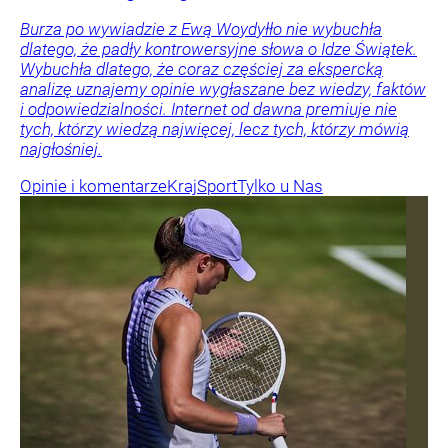
Burza po wywiadzie z Ewą Woydyłło nie wybuchła
dlatego, że padły kontrowersyjne słowa o Idze Świątek.
Wybuchła dlatego, że coraz częściej za ekspercką
analizę uznajemy opinie wygłaszane bez wiedzy, faktów
i odpowiedzialności. Internet od dawna premiuje nie
tych, którzy wiedzą najwięcej, lecz tych, którzy mówią
najgłośniej.
Opinie i komentarze
Kraj
Sport
Tylko u Nas