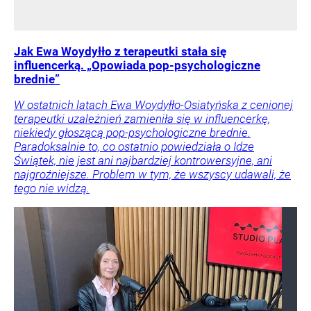
Jak Ewa Woydyłło z terapeutki stała się
influencerką. „Opowiada pop-psychologiczne
brednie”
W ostatnich latach Ewa Woydyłło-Osiatyńska z cenionej
terapeutki uzależnień zamieniła się w influencerkę,
niekiedy głoszącą pop-psychologiczne brednie.
Paradoksalnie to, co ostatnio powiedziała o Idze
Świątek, nie jest ani najbardziej kontrowersyjne, ani
najgroźniejsze. Problem w tym, że wszyscy udawali, że
tego nie widzą.