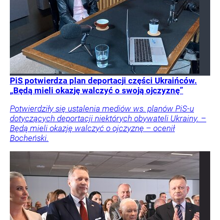
PiS potwierdza plan deportacji części Ukraińców.
„Będą mieli okazję walczyć o swoją ojczyznę”
Potwierdziły się ustalenia mediów ws. planów PiS-u
dotyczących deportacji niektórych obywateli Ukrainy. –
Będą mieli okazję walczyć o ojczyznę – ocenił
Bocheński.