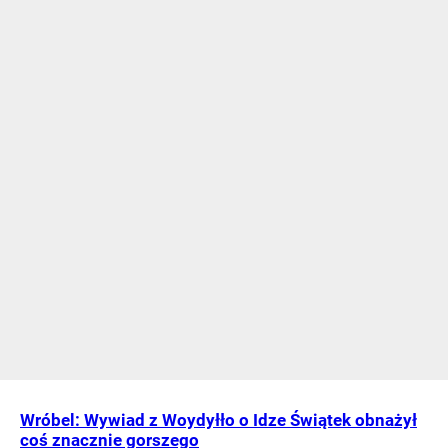
Wróbel: Wywiad z Woydyłło o Idze Świątek obnażył
coś znacznie gorszego