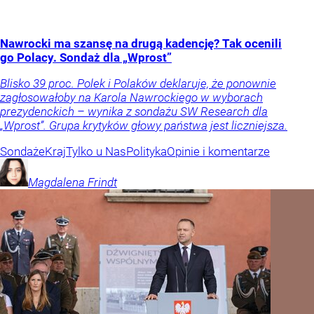
Nawrocki ma szansę na drugą kadencję? Tak ocenili
go Polacy. Sondaż dla „Wprost”
Blisko 39 proc. Polek i Polaków deklaruje, że ponownie
zagłosowałoby na Karola Nawrockiego w wyborach
prezydenckich – wynika z sondażu SW Research dla
„Wprost”. Grupa krytyków głowy państwa jest liczniejsza.
Sondaże
Kraj
Tylko u Nas
Polityka
Opinie i komentarze
Magdalena
Frindt