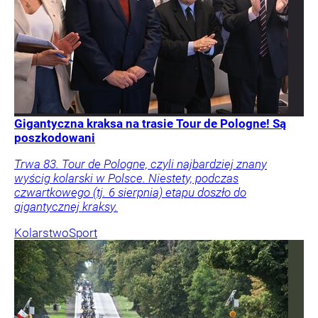
Gigantyczna kraksa na trasie Tour de Pologne! Są
poszkodowani
Trwa 83. Tour de Pologne, czyli najbardziej znany
wyścig kolarski w Polsce. Niestety, podczas
czwartkowego (tj. 6 sierpnia) etapu doszło do
gigantycznej kraksy.
Kolarstwo
Sport