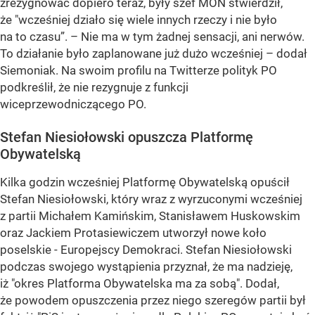
zrezygnować dopiero teraz, były szef MON stwierdził,
że "wcześniej działo się wiele innych rzeczy i nie było
na to czasu”. – Nie ma w tym żadnej sensacji, ani nerwów.
To działanie było zaplanowane już dużo wcześniej – dodał
Siemoniak. Na swoim profilu na Twitterze polityk PO
podkreślił, że nie rezygnuje z funkcji
wiceprzewodniczącego PO.
Stefan Niesiołowski opuszcza Platformę
Obywatelską
Kilka godzin wcześniej Platformę Obywatelską opuścił
Stefan Niesiołowski, który wraz z wyrzuconymi wcześniej
z partii Michałem Kamińskim, Stanisławem Huskowskim
oraz Jackiem Protasiewiczem utworzył nowe koło
poselskie - Europejscy Demokraci. Stefan Niesiołowski
podczas swojego wystąpienia przyznał, że ma nadzieję,
iż "okres Platforma Obywatelska ma za sobą". Dodał,
że powodem opuszczenia przez niego szeregów partii był