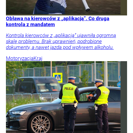
Obława na kierowców z „aplikacją”. Co druga
kontrola z mandatem
Kontrola kierowców z „aplikacją” ujawniła ogromną
skalę problemu. Brak uprawnień, podrobione
dokumenty, a nawet jazda pod wpływem alkoholu.
Motoryzacja
Kraj