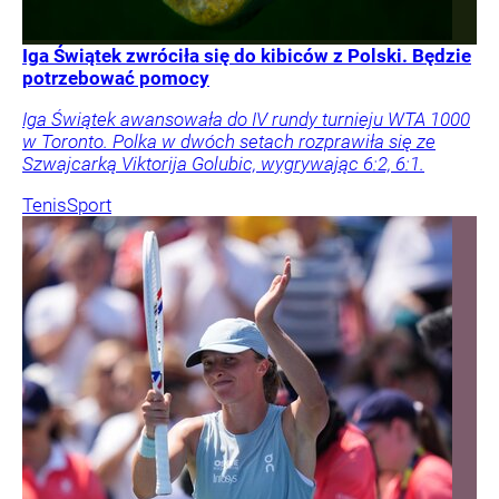
Iga Świątek zwróciła się do kibiców z Polski. Będzie
potrzebować pomocy
Iga Świątek awansowała do IV rundy turnieju WTA 1000
w Toronto. Polka w dwóch setach rozprawiła się ze
Szwajcarką Viktorija Golubic, wygrywając 6:2, 6:1.
Tenis
Sport