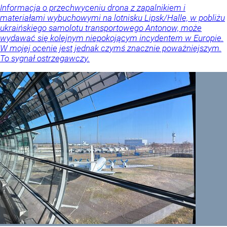
Informacja o przechwyceniu drona z zapalnikiem i
materiałami wybuchowymi na lotnisku Lipsk/Halle, w pobliżu
ukraińskiego samolotu transportowego Antonow, może
wydawać się kolejnym niepokojącym incydentem w Europie.
W mojej ocenie jest jednak czymś znacznie poważniejszym.
To sygnał ostrzegawczy.