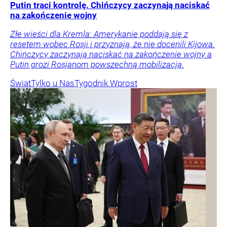
Putin traci kontrolę. Chińczycy zaczynają naciskać
na zakończenie wojny
Złe wieści dla Kremla: Amerykanie poddają się z
resetem wobec Rosji i przyznają, że nie docenili Kijowa.
Chińczycy zaczynają naciskać na zakończenie wojny a
Putin grozi Rosjanom powszechną mobilizacją.
Świat
Tylko u Nas
Tygodnik Wprost