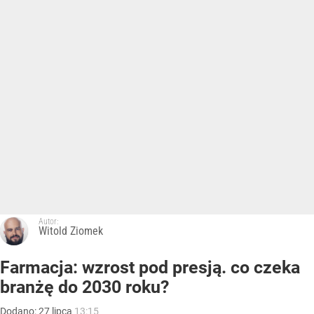
Autor:
Witold Ziomek
Farmacja: wzrost pod presją. co czeka
branżę do 2030 roku?
Dodano:
27
lipca
13:15