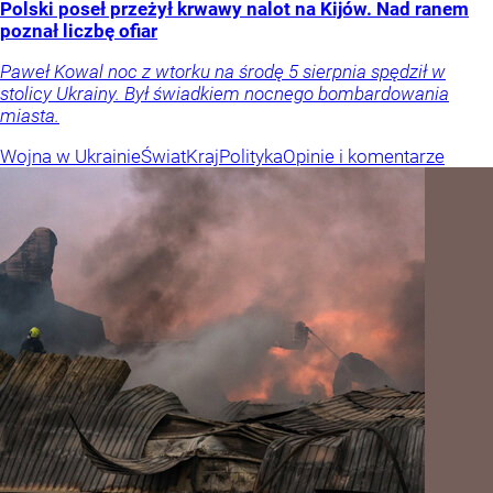
Polski poseł przeżył krwawy nalot na Kijów. Nad ranem
poznał liczbę ofiar
Paweł Kowal noc z wtorku na środę 5 sierpnia spędził w
stolicy Ukrainy. Był świadkiem nocnego bombardowania
miasta.
Wojna w Ukrainie
Świat
Kraj
Polityka
Opinie i komentarze