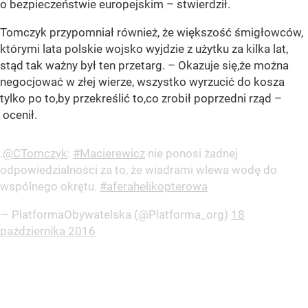
o bezpieczeństwie europejskim – stwierdził.
Tomczyk przypomniał również, że większość śmigłowców,
którymi lata polskie wojsko wyjdzie z użytku za kilka lat,
stąd tak ważny był ten przetarg. – Okazuje się,że można
negocjować w złej wierze, wszystko wyrzucić do kosza
tylko po to,by przekreślić to,co zrobił poprzedni rząd –
ocenił.
.
@CTomczyk
:
#Macierewicz
nie ponosi żadnej
odpowiedzialności za to, że wiadrami wlewa wodę do
wspólnego okrętu.
#aferahelikopterowa
— PlatformaObywatelska (@Platforma_org)
18
października 2016