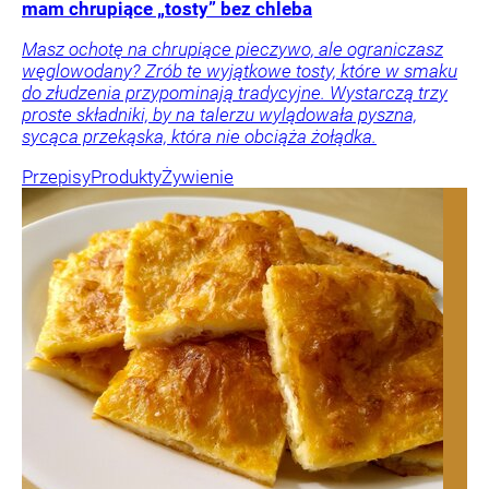
mam chrupiące „tosty” bez chleba
Masz ochotę na chrupiące pieczywo, ale ograniczasz
węglowodany? Zrób te wyjątkowe tosty, które w smaku
do złudzenia przypominają tradycyjne. Wystarczą trzy
proste składniki, by na talerzu wylądowała pyszna,
sycąca przekąska, która nie obciąża żołądka.
Przepisy
Produkty
Żywienie