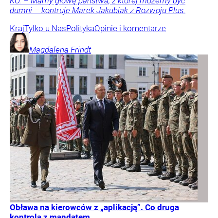
KO. – Mamy głowę państwa, z której możemy być
dumni – kontruje Marek Jakubiak z Rozwoju Plus.
Kraj
Tylko u Nas
Polityka
Opinie i komentarze
Magdalena
Frindt
Obława na kierowców z „aplikacją”. Co druga
kontrola z mandatem