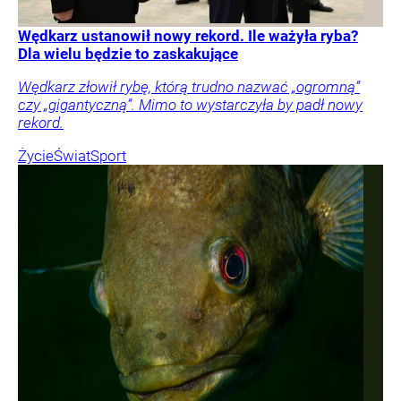
Wędkarz ustanowił nowy rekord. Ile ważyła ryba?
Dla wielu będzie to zaskakujące
Wędkarz złowił rybę, którą trudno nazwać „ogromną”
czy „gigantyczną”. Mimo to wystarczyła by padł nowy
rekord.
Życie
Świat
Sport