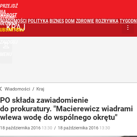
PRZEJDŹ
NA
WPROST
STRONĘ
WIADOMOŚCI
POLITYKA
BIZNES
DOM
ZDROWIE
ROZRYWKA
TYGODN
GŁÓWNĄ
KRAJ
UBSKRYBUJ
ZALOGUJ
MENU
Wiadomości
/
Kraj
PO składa zawiadomienie
do prokuratury. "Macierewicz wiadrami
wlewa wodę do wspólnego okrętu"
18
października
2016
13:30
/
18
października
2016
13:30