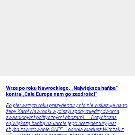
Wrze po roku Nawrockiego. „Największa hańba”
kontra „Cała Europa nam go zazdrości”
Po pierwszym roku prezydentury nic nie wskazuje na to,
żeby Karol Nawrocki wyciszył spory między dwoma
zwaśnionymi politycznymi obozami. – Dotychczas
największą hańbą na karcie jego prezydentury jest
chyba zawetowanie SAFE – ocenia Mariusz Witczak z