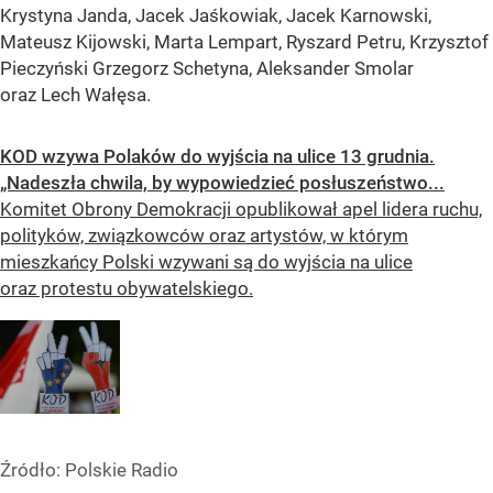
Krystyna Janda, Jacek Jaśkowiak, Jacek Karnowski,
Mateusz Kijowski, Marta Lempart, Ryszard Petru, Krzysztof
Pieczyński Grzegorz Schetyna, Aleksander Smolar
oraz Lech Wałęsa.
KOD wzywa Polaków do wyjścia na ulice 13 grudnia.
„Nadeszła chwila, by wypowiedzieć posłuszeństwo...
Komitet Obrony Demokracji opublikował apel lidera ruchu,
polityków, związkowców oraz artystów, w którym
mieszkańcy Polski wzywani są do wyjścia na ulice
oraz protestu obywatelskiego.
Źródło:
Polskie Radio