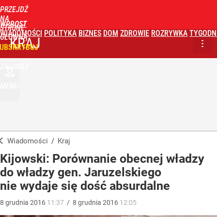
PRZEJDŹ
NA
WPROST
STRONĘ
WIADOMOŚCI
POLITYKA
BIZNES
DOM
ZDROWIE
ROZRYWKA
TYGODN
GŁÓWNĄ
KRAJ
UBSKRYBUJ
ZALOGUJ
MENU
Wiadomości
/
Kraj
Kijowski: Porównanie obecnej władzy
do władzy gen. Jaruzelskiego
nie wydaje się dość absurdalne
8
grudnia
2016
11:37
/
8
grudnia
2016
12:05