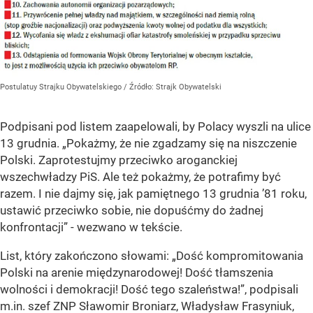
Postulatuy Strajku Obywatelskiego
/ Źródło:
Strajk Obywatelski
Podpisani pod listem zaapelowali, by Polacy wyszli na ulice
13 grudnia. „
Pokażmy, że nie zgadzamy się na niszczenie
Polski
. Zaprotestujmy przeciwko aroganckiej
wszechwładzy PiS. Ale też pokażmy, że potrafimy być
razem. I nie dajmy się, jak pamiętnego 13 grudnia ’81 roku,
ustawić przeciwko sobie, nie dopuśćmy do żadnej
konfrontacji” - wezwano w tekście.
List, który zakończono słowami: „
Dość kompromitowania
Polski na arenie międzynarodowej!
Dość tłamszenia
wolności i demokracji! Dość tego szaleństwa!”, podpisali
m.in. szef ZNP Sławomir Broniarz, Władysław Frasyniuk,