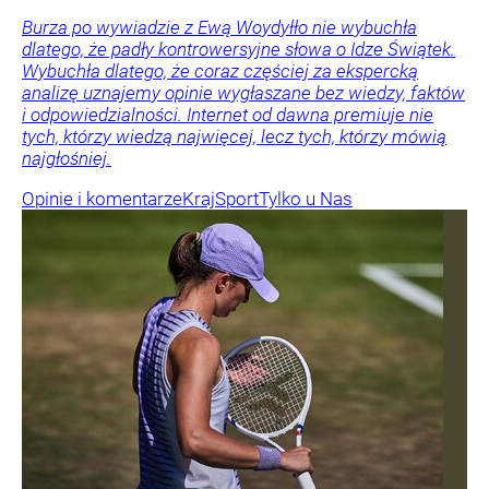
Burza po wywiadzie z Ewą Woydyłło nie wybuchła
dlatego, że padły kontrowersyjne słowa o Idze Świątek.
Wybuchła dlatego, że coraz częściej za ekspercką
analizę uznajemy opinie wygłaszane bez wiedzy, faktów
i odpowiedzialności. Internet od dawna premiuje nie
tych, którzy wiedzą najwięcej, lecz tych, którzy mówią
najgłośniej.
Opinie i komentarze
Kraj
Sport
Tylko u Nas