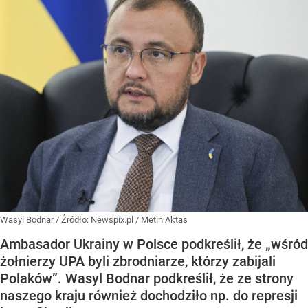
Wasyl Bodnar
/ Źródło:
Newspix.pl
/
Metin Aktas
Ambasador Ukrainy w Polsce podkreślił, że „wśród
żołnierzy UPA byli zbrodniarze, którzy zabijali
Polaków”. Wasyl Bodnar podkreślił, że ze strony
naszego kraju również dochodziło np. do represji