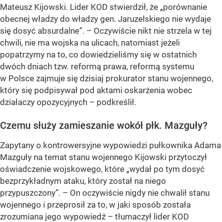
Mateusz Kijowski. Lider KOD stwierdził, że „porównanie
obecnej władzy do władzy gen. Jaruzelskiego nie wydaje
się dosyć absurdalne”. – Oczywiście nikt nie strzela w tej
chwili, nie ma wojska na ulicach, natomiast jeżeli
popatrzymy na to, co dowiedzieliśmy się w ostatnich
dwóch dniach tzw. reformą prawa, reformą systemu
w Polsce zajmuje się dzisiaj prokurator stanu wojennego,
który się podpisywał pod aktami oskarżenia wobec
działaczy opozycyjnych – podkreślił.
Czemu służy zamieszanie wokół płk. Mazguły?
Zapytany o kontrowersyjne wypowiedzi pułkownika Adama
Mazguły na temat stanu wojennego Kijowski przytoczył
oświadczenie wojskowego, które „wydał po tym dosyć
bezprzykładnym ataku, który został na niego
przypuszczony”. – On oczywiście nigdy nie chwalił stanu
wojennego i przeprosił za to, w jaki sposób została
zrozumiana jego wypowiedź – tłumaczył lider KOD