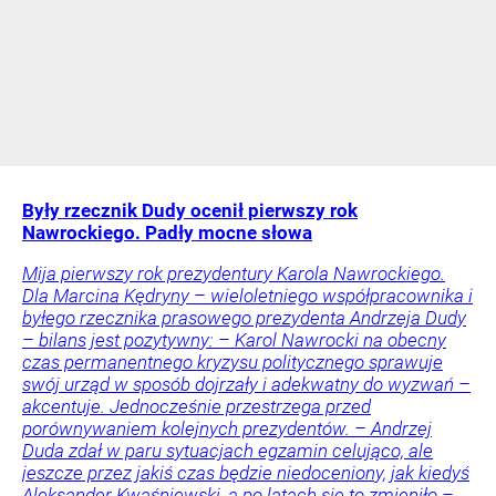
Były rzecznik Dudy ocenił pierwszy rok
Nawrockiego. Padły mocne słowa
Mija pierwszy rok prezydentury Karola Nawrockiego.
Dla Marcina Kędryny – wieloletniego współpracownika i
byłego rzecznika prasowego prezydenta Andrzeja Dudy
– bilans jest pozytywny: – Karol Nawrocki na obecny
czas permanentnego kryzysu politycznego sprawuje
swój urząd w sposób dojrzały i adekwatny do wyzwań –
akcentuje. Jednocześnie przestrzega przed
porównywaniem kolejnych prezydentów. – Andrzej
Duda zdał w paru sytuacjach egzamin celująco, ale
jeszcze przez jakiś czas będzie niedoceniony, jak kiedyś
Aleksander Kwaśniewski, a po latach się to zmieniło –