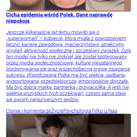
Cicha epidemia wśród Polek. Dane naprawdę
niepokoją
Jeszcze kilkanaście lat temu mówiło się o
„superwoman” – kobiecie, która miała z powodzeniem
łączyć karierę zawodową, macierzyństwo, atrakcyjny
wygląd, aktywność społeczną i szczęśliwy związek. Dziś
ten model nie tylko nie zniknął, ale został spotęgowany
przez media społecznościowe, kulturę nieustannego
porównywania się oraz wszechobecną presję osiągania
sukcesu. Współczesna Polka ma być piękna, zadbana,
wysportowana, przedsiębiorcza, emocjonalnie dojrzała.
Ma być dobrą matką, partnerką i przyjaciółką. A jeśli nie
spełnia wszystkich tych oczekiwań, często sama staje
się swoim najsurowszym sędzią.
Opinie i komentarze
Życie
Psychologia
Tylko u Nas