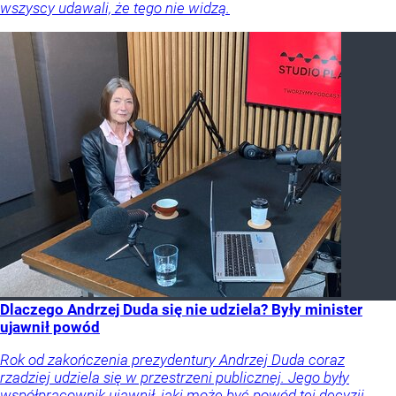
wszyscy udawali, że tego nie widzą.
Dlaczego Andrzej Duda się nie udziela? Były minister
ujawnił powód
Rok od zakończenia prezydentury Andrzej Duda coraz
rzadziej udziela się w przestrzeni publicznej. Jego były
współpracownik ujawnił, jaki może być powód tej decyzji.