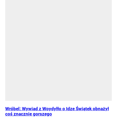
Wróbel: Wywiad z Woydyłło o Idze Świątek obnażył
coś znacznie gorszego