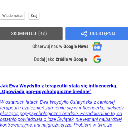
Wiadomości
Kraj
SKOMENTUJ
UDOSTĘPNIJ
48
Obserwuj nas
w
Google News
Dodaj jako
źródło w Google
Jak Ewa Woydyłło z terapeutki stała się influencerką.
„Opowiada pop-psychologiczne brednie”
W ostatnich latach Ewa Woydyłło-Osiatyńska z cenionej
terapeutki uzależnień zamieniła się w influencerkę, niekiedy
głoszącą pop-psychologiczne brednie. Paradoksalnie to, co
ostatnio powiedziała o Idze Świątek, nie jest ani najbardziej
kontrowersyjne, ani najgroźniejsze. Problem w tym, że