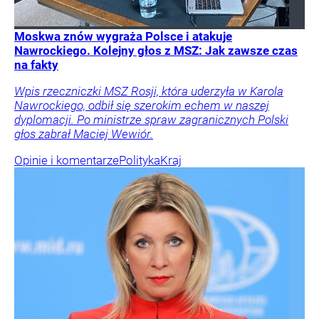
Moskwa znów wygraża Polsce i atakuje
Nawrockiego. Kolejny głos z MSZ: Jak zawsze czas
na fakty
Wpis rzeczniczki MSZ Rosji, która uderzyła w Karola
Nawrockiego, odbił się szerokim echem w naszej
dyplomacji. Po ministrze spraw zagranicznych Polski
głos zabrał Maciej Wewiór.
Opinie i komentarze
Polityka
Kraj