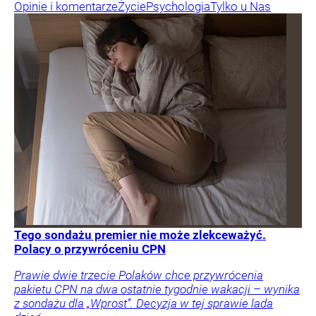
Opinie i komentarze
Życie
Psychologia
Tylko u Nas
Tego sondażu premier nie może zlekceważyć.
Polacy o przywróceniu CPN
Prawie dwie trzecie Polaków chce przywrócenia
pakietu CPN na dwa ostatnie tygodnie wakacji – wynika
z sondażu dla „Wprost”. Decyzja w tej sprawie lada