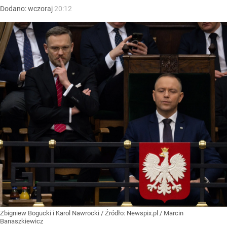
Dodano:
wczoraj
20:12
Zbigniew Bogucki i Karol Nawrocki
/ Źródło:
Newspix.pl
/
Marcin
Banaszkiewicz