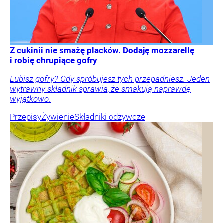
Z cukinii nie smażę placków. Dodaję mozzarellę
i robię chrupiące gofry
Lubisz gofry? Gdy spróbujesz tych przepadniesz. Jeden
wytrawny składnik sprawia, że smakują naprawdę
wyjątkowo.
Przepisy
Żywienie
Składniki odżywcze