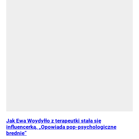
Jak Ewa Woydyłło z terapeutki stała się
influencerką. „Opowiada pop-psychologiczne
brednie”