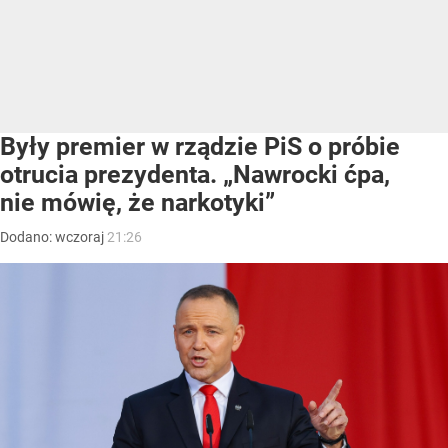
Były premier w rządzie PiS o próbie
otrucia prezydenta. „Nawrocki ćpa,
nie mówię, że narkotyki”
Dodano:
wczoraj
21:26