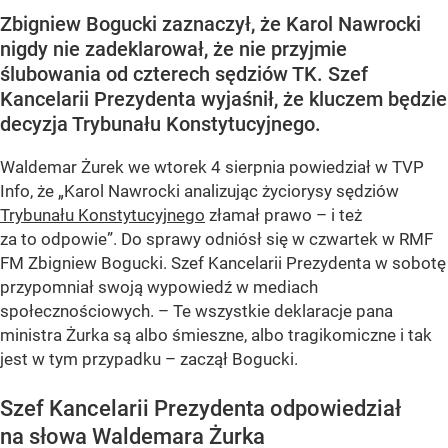
Zbigniew Bogucki zaznaczył, że Karol Nawrocki
nigdy nie zadeklarował, że nie przyjmie
ślubowania od czterech sędziów TK. Szef
Kancelarii Prezydenta wyjaśnił, że kluczem będzie
decyzja Trybunału Konstytucyjnego.
Waldemar Żurek we wtorek 4 sierpnia powiedział w TVP
Info, że „Karol Nawrocki analizując życiorysy sędziów
Trybunału Konstytucyjnego
złamał prawo – i też
za to odpowie”. Do sprawy odniósł się w czwartek w RMF
FM Zbigniew Bogucki. Szef Kancelarii Prezydenta w sobotę
przypomniał swoją wypowiedź w mediach
społecznościowych. – Te wszystkie deklaracje pana
ministra Żurka są albo śmieszne, albo tragikomiczne i tak
jest w tym przypadku – zaczął Bogucki.
Szef Kancelarii Prezydenta odpowiedział
na słowa Waldemara Żurka