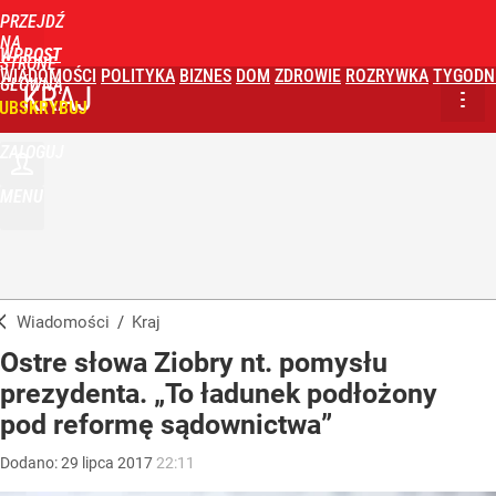
PRZEJDŹ
NA
WPROST
STRONĘ
WIADOMOŚCI
POLITYKA
BIZNES
DOM
ZDROWIE
ROZRYWKA
TYGODN
GŁÓWNĄ
KRAJ
UBSKRYBUJ
ZALOGUJ
MENU
Wiadomości
/
Kraj
Ostre słowa Ziobry nt. pomysłu
prezydenta. „To ładunek podłożony
pod reformę sądownictwa”
Dodano:
29
lipca
2017
22:11