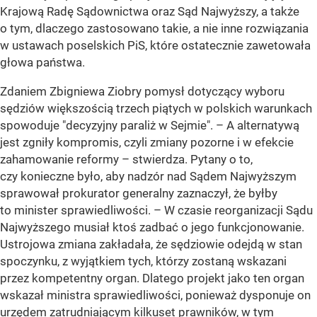
Krajową Radę Sądownictwa oraz Sąd Najwyższy, a także
o tym, dlaczego zastosowano takie, a nie inne rozwiązania
w ustawach poselskich PiS, które ostatecznie zawetowała
głowa państwa.
Zdaniem Zbigniewa Ziobry pomysł dotyczący wyboru
sędziów większością trzech piątych w polskich warunkach
spowoduje "decyzyjny paraliż w Sejmie". – A alternatywą
jest zgniły kompromis, czyli zmiany pozorne i w efekcie
zahamowanie reformy – stwierdza. Pytany o to,
czy konieczne było, aby nadzór nad Sądem Najwyższym
sprawował prokurator generalny zaznaczył, że byłby
to minister sprawiedliwości. – W czasie reorganizacji Sądu
Najwyższego musiał ktoś zadbać o jego funkcjonowanie.
Ustrojowa zmiana zakładała, że sędziowie odejdą w stan
spoczynku, z wyjątkiem tych, którzy zostaną wskazani
przez kompetentny organ. Dlatego projekt jako ten organ
wskazał ministra sprawiedliwości, ponieważ dysponuje on
urzędem zatrudniającym kilkuset prawników, w tym