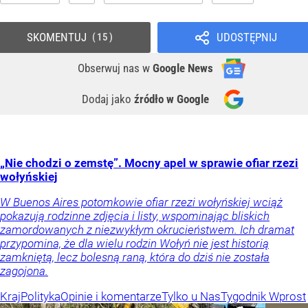
SKOMENTUJ
UDOSTĘPNIJ
15
Obserwuj nas
w
Google News
Dodaj jako
źródło w Google
„Nie chodzi o zemstę”. Mocny apel w sprawie ofiar rzezi
wołyńskiej
W Buenos Aires potomkowie ofiar rzezi wołyńskiej wciąż
pokazują rodzinne zdjęcia i listy, wspominając bliskich
zamordowanych z niezwykłym okrucieństwem. Ich dramat
przypomina, że dla wielu rodzin Wołyń nie jest historią
zamkniętą, lecz bolesną raną, która do dziś nie została
zagojona.
Kraj
Polityka
Opinie i komentarze
Tylko u Nas
Tygodnik Wprost