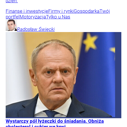
dzień.
Finanse i inwestycje
Firmy i rynki
Gospodarka
Twój
portfel
Motoryzacja
Tylko u Nas
Radosław
Święcki
Wystarczy pół łyżeczki do śniadania. Obniża
cholesterol i cukier we krwi