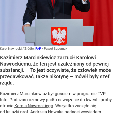
Karol Nawrocki
/ Źródło:
PAP
/
Paweł Supernak
Kazimierz Marcinkiewicz zarzucił Karolowi
Nawrockiemu, że ten jest uzależniony od pewnej
substancji. – To jest oczywiste, że człowiek może
przedawkować, także nikotynę – mówił były szef
rządu.
Kazimierz Marcinkiewicz był gościem w programie TVP
Info. Podczas rozmowy padło nawiązanie do kwestii próby
otrucia
Karola Nawrockiego
. Wszystko zaczęło się
od książki prof. Andrzeja Nowaka będącej wywiadem