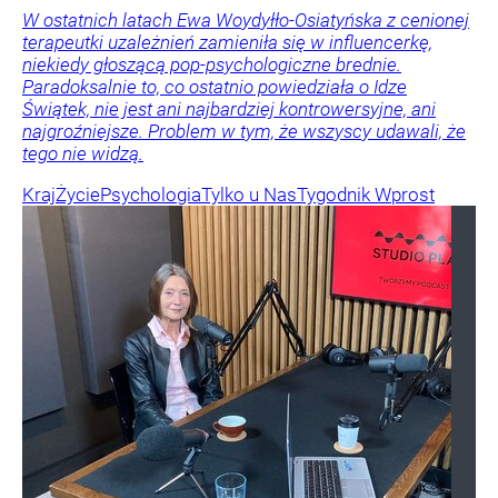
W ostatnich latach Ewa Woydyłło-Osiatyńska z cenionej
terapeutki uzależnień zamieniła się w influencerkę,
niekiedy głoszącą pop-psychologiczne brednie.
Paradoksalnie to, co ostatnio powiedziała o Idze
Świątek, nie jest ani najbardziej kontrowersyjne, ani
najgroźniejsze. Problem w tym, że wszyscy udawali, że
tego nie widzą.
Kraj
Życie
Psychologia
Tylko u Nas
Tygodnik Wprost