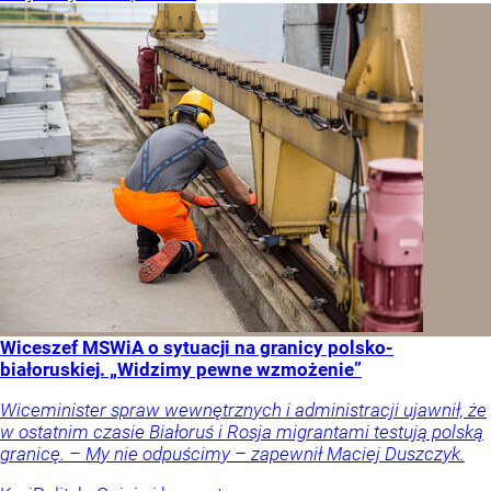
Wiceszef MSWiA o sytuacji na granicy polsko-
białoruskiej. „Widzimy pewne wzmożenie”
Wiceminister spraw wewnętrznych i administracji ujawnił, że
w ostatnim czasie Białoruś i Rosja migrantami testują polską
granicę. – My nie odpuścimy – zapewnił Maciej Duszczyk.