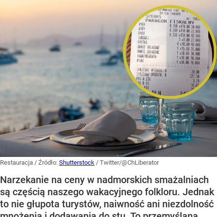
Restauracja
/ Źródło:
Shutterstock
/
Twitter/@ChLiberator
Narzekanie na ceny w nadmorskich smażalniach
są częścią naszego wakacyjnego folkloru. Jednak
to nie głupota turystów, naiwność ani niezdolność
mnożenia i dodawania do stu. To przemyślana,