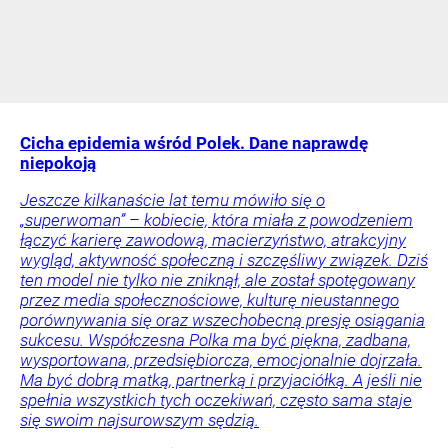
Cicha epidemia wśród Polek. Dane naprawdę
niepokoją
Jeszcze kilkanaście lat temu mówiło się o
„superwoman” – kobiecie, która miała z powodzeniem
łączyć karierę zawodową, macierzyństwo, atrakcyjny
wygląd, aktywność społeczną i szczęśliwy związek. Dziś
ten model nie tylko nie zniknął, ale został spotęgowany
przez media społecznościowe, kulturę nieustannego
porównywania się oraz wszechobecną presję osiągania
sukcesu. Współczesna Polka ma być piękna, zadbana,
wysportowana, przedsiębiorcza, emocjonalnie dojrzała.
Ma być dobrą matką, partnerką i przyjaciółką. A jeśli nie
spełnia wszystkich tych oczekiwań, często sama staje
się swoim najsurowszym sędzią.