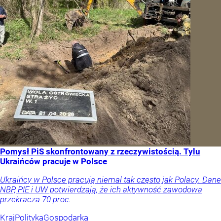
Pomysł PiS skonfrontowany z rzeczywistością. Tylu
Ukraińców pracuje w Polsce
Ukraińcy w Polsce pracują niemal tak często jak Polacy. Dane
NBP, PIE i UW potwierdzają, że ich aktywność zawodowa
przekracza 70 proc.
Kraj
Polityka
Gospodarka