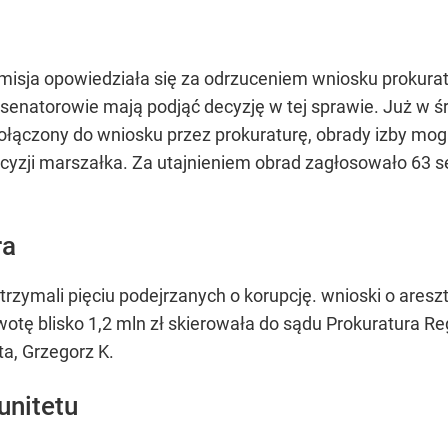
misja opowiedziała się za odrzuceniem wniosku prokura
a senatorowie mają podjąć decyzję w tej sprawie. Już w 
dołączony do wniosku przez prokuraturę, obrady izby mog
cyzji marszałka. Za utajnieniem obrad zagłosowało 63 s
ra
trzymali pięciu podejrzanych o korupcję. wnioski o ares
otę blisko 1,2 mln zł skierowała do sądu Prokuratura 
ta, Grzegorz K.
unitetu