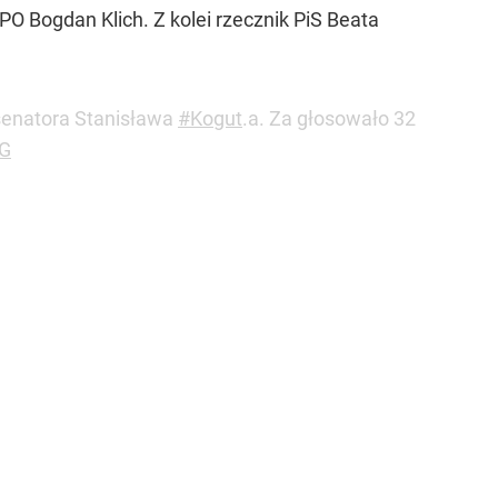
PO Bogdan Klich. Z kolei rzecznik PiS Beata
senatora Stanisława
#Kogut
.a. Za głosowało 32
zG