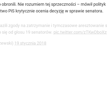
obronili. Nie rozumiem tej sprzeczności – mówił polityk 
two PiS krytycznie ocenia decyzję w sprawie senatora.
azili zgody na zatrzymanie i tymczasowe aresztowanie 
 się od głosu 19 senatorów.
pic.twitter.com/zTKwDboX
zewski)
19 stycznia 2018