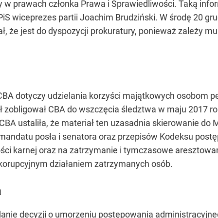
y w prawach członka Prawa i Sprawiedliwości. Taką inf
iS wiceprezes partii Joachim Brudziński. W środę 20 gr
ał, że jest do dyspozycji prokuratury, ponieważ zależy 
A dotyczy udzielania korzyści majątkowych osobom peł
ał zobligował CBA do wszczęcia śledztwa w maju 2017 ro
CBA ustaliła, że materiał ten uzasadnia skierowanie do M
andatu posła i senatora oraz przepisów Kodeksu postę
ści karnej oraz na zatrzymanie i tymczasowe aresztowa
 korupcyjnym działaniem zatrzymanych osób.
a
ie decyzji o umorzeniu postępowania administracyjnego