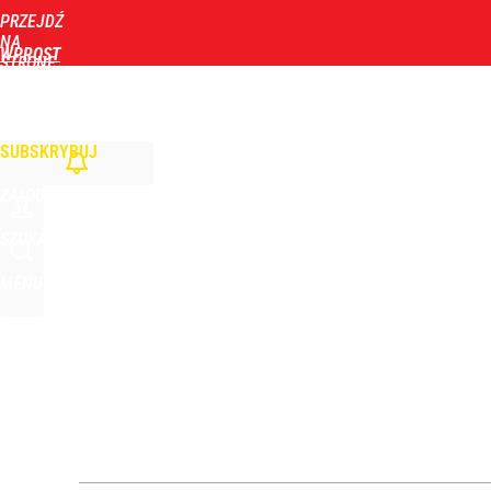
PRZEJDŹ
Udostępnij
7
Skomentuj
NA
WPROST
STRONĘ
GŁÓWNĄ
WIADOMOŚCI
POLITYKA
BIZNES
DOM
ZDROWIE
ROZRYWKA
TYGOD
SUBSKRYBUJ
ZALOGUJ
SZUKAJ
MENU