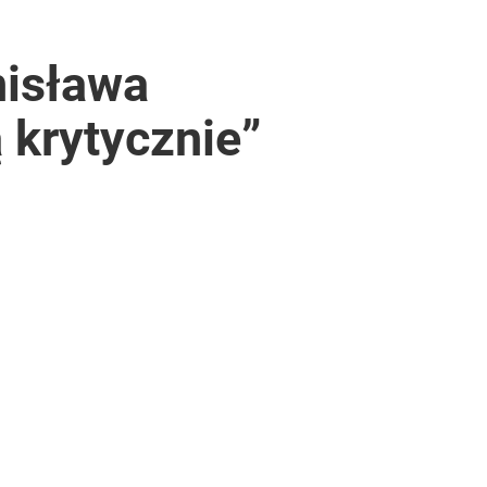
nisława
 krytycznie”