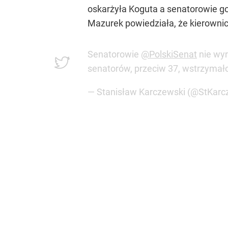
oskarżyła Koguta a senatorowie go 
Mazurek powiedziała, że kierownic
Senatorowie
@PolskiSenat
nie wyr
senatorów, przeciw 37, wstrzymało
— Stanisław Karczewski (@StKarc