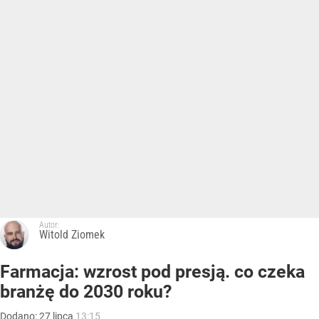
Autor:
Witold Ziomek
Farmacja: wzrost pod presją. co czeka
branżę do 2030 roku?
Dodano:
27
lipca
13:15