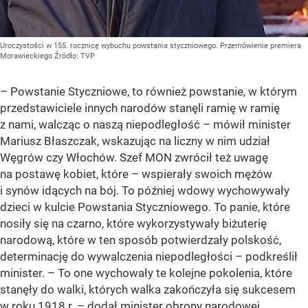
Uroczystości w 155. rocznicę wybuchu powstania styczniowego. Przemówienie premiera
Morawieckiego
Źródło:
TVP
– Powstanie Styczniowe, to również powstanie, w którym
przedstawiciele innych narodów stanęli ramię w ramię
z nami, walcząc o naszą niepodległość – mówił minister
Mariusz Błaszczak, wskazując na liczny w nim udział
Węgrów czy Włochów. Szef MON zwrócił też uwagę
na postawę kobiet, które – wspierały swoich mężów
i synów idących na bój. To później wdowy wychowywały
dzieci w kulcie Powstania Styczniowego. To panie, które
nosiły się na czarno, które wykorzystywały biżuterię
narodową, które w ten sposób potwierdzały polskość,
determinację do wywalczenia niepodległości – podkreślił
minister. – To one wychowały te kolejne pokolenia, które
stanęły do walki, których walka zakończyła się sukcesem
w roku 1918 r. – dodał minister obrony narodowej.