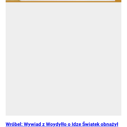
Wróbel: Wywiad z Woydyłło o Idze Świątek obnażył