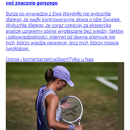
coś znacznie gorszego
Burza po wywiadzie z Ewą Woydyłło nie wybuchła
dlatego, że padły kontrowersyjne słowa o Idze Świątek.
Wybuchła dlatego, że coraz częściej za ekspercką
analizę uznajemy opinie wygłaszane bez wiedzy, faktów
i odpowiedzialności. Internet od dawna premiuje nie
tych, którzy wiedzą najwięcej, lecz tych, którzy mówią
najgłośniej.
Opinie i komentarze
Kraj
Sport
Tylko u Nas