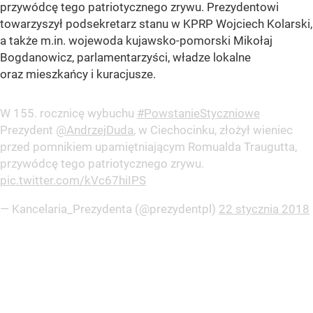
przywódcę tego patriotycznego zrywu. Prezydentowi
towarzyszył podsekretarz stanu w KPRP Wojciech Kolarski,
a także m.in. wojewoda kujawsko-pomorski Mikołaj
Bogdanowicz, parlamentarzyści, władze lokalne
oraz mieszkańcy i kuracjusze.
W 155. rocznicę wybuchu
#PowstanieStyczniowe
Prezydent
@AndrzejDuda
, w Ciechocinku, złożył wieniec
przed pomnikiem upamiętniającym Romualda Traugutta,
przywódcę tego patriotycznego zrywu.
pic.twitter.com/kVc67hiIPS
— Kancelaria_Prezydenta (@prezydentpl)
22 stycznia 2018