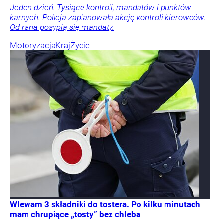
Jeden dzień. Tysiące kontroli, mandatów i punktów
karnych. Policja zaplanowała akcję kontroli kierowców.
Od rana posypią się mandaty.
Motoryzacja
Kraj
Życie
Wlewam 3 składniki do tostera. Po kilku minutach
mam chrupiące „tosty” bez chleba