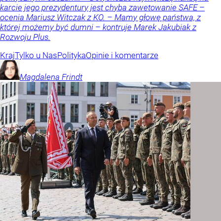
karcie jego prezydentury jest chyba zawetowanie SAFE –
ocenia Mariusz Witczak z KO. – Mamy głowę państwa, z
której możemy być dumni – kontruje Marek Jakubiak z
Rozwoju Plus.
Kraj
Tylko u Nas
Polityka
Opinie i komentarze
Magdalena
Frindt