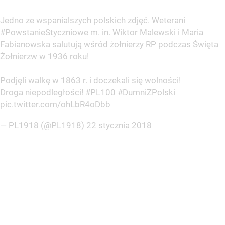
Jedno ze wspanialszych polskich zdjęć. Weterani
#PowstanieStyczniowe
m. in. Wiktor Malewski i Maria
Fabianowska salutują wśród żołnierzy RP podczas Święta
Żołnierzw w 1936 roku!
Podjęli walkę w 1863 r. i doczekali się wolności!
Droga niepodległości!
#PL100
#DumniZPolski
pic.twitter.com/ohLbR4oDbb
— PL1918 (@PL1918)
22 stycznia 2018