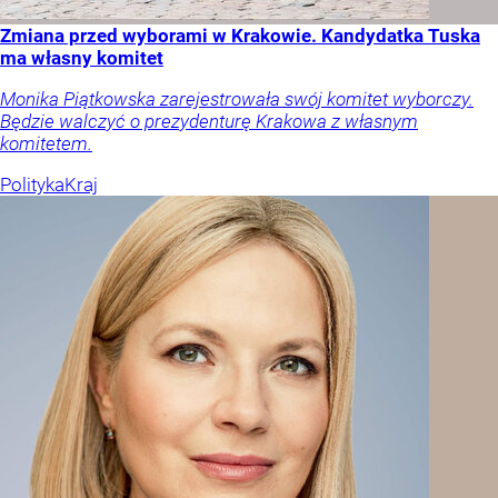
Zmiana przed wyborami w Krakowie. Kandydatka Tuska
ma własny komitet
Monika Piątkowska zarejestrowała swój komitet wyborczy.
Będzie walczyć o prezydenturę Krakowa z własnym
komitetem.
Polityka
Kraj