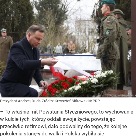
Prezydent Andrzej Duda
Źródło:
Krzysztof Sitkowski/KPRP
– To właśnie mit Powstania Styczniowego, to wychowanie
w kulcie tych, którzy oddali swoje życie, powstając
przeciwko reżimowi, dało podwaliny do tego, że kolejne
pokolenia stanęły do walki i Polska wybiła się