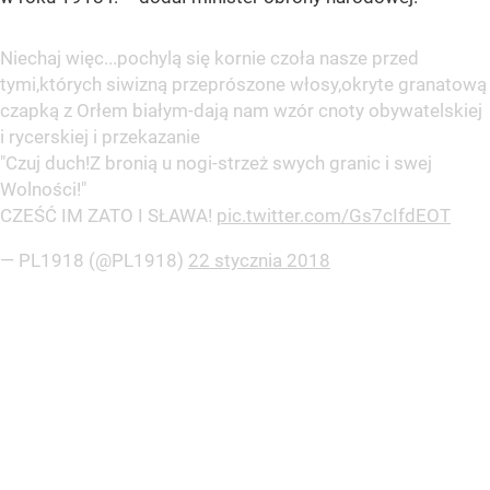
Niechaj więc...pochylą się kornie czoła nasze przed
tymi,których siwizną przeprószone włosy,okryte granatową
czapką z Orłem białym-dają nam wzór cnoty obywatelskiej
i rycerskiej i przekazanie
"Czuj duch!Z bronią u nogi-strzeż swych granic i swej
Wolności!"
CZEŚĆ IM ZATO I SŁAWA!
pic.twitter.com/Gs7cIfdEOT
— PL1918 (@PL1918)
22 stycznia 2018