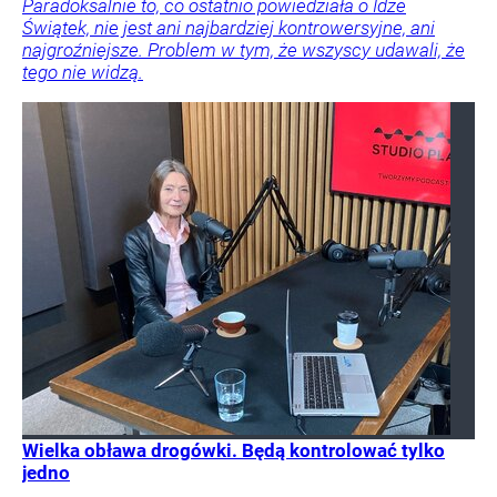
Paradoksalnie to, co ostatnio powiedziała o Idze
Świątek, nie jest ani najbardziej kontrowersyjne, ani
najgroźniejsze. Problem w tym, że wszyscy udawali, że
tego nie widzą.
Wielka obława drogówki. Będą kontrolować tylko
jedno