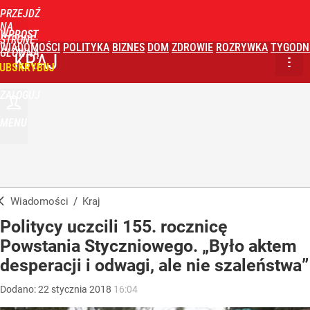
PRZEJDŹ
NA
WPROST
STRONĘ
WIADOMOŚCI
POLITYKA
BIZNES
DOM
ZDROWIE
ROZRYWKA
TYGODN
GŁÓWNĄ
KRAJ
UBSKRYBUJ
ZALOGUJ
MENU
Wiadomości
/
Kraj
Politycy uczcili 155. rocznicę
Powstania Styczniowego. „Było aktem
desperacji i odwagi, ale nie szaleństwa”
Dodano:
22
stycznia
2018
16:04