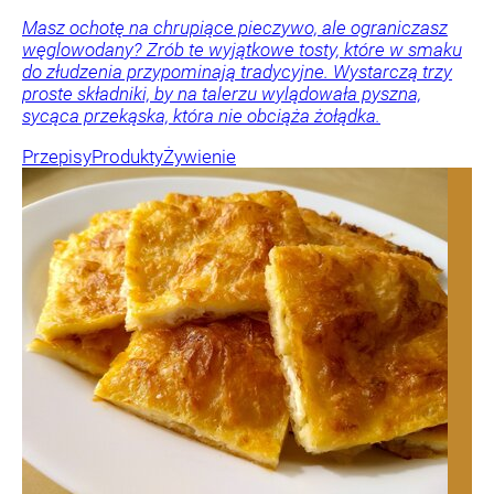
Masz ochotę na chrupiące pieczywo, ale ograniczasz
węglowodany? Zrób te wyjątkowe tosty, które w smaku
do złudzenia przypominają tradycyjne. Wystarczą trzy
proste składniki, by na talerzu wylądowała pyszna,
sycąca przekąska, która nie obciąża żołądka.
Przepisy
Produkty
Żywienie