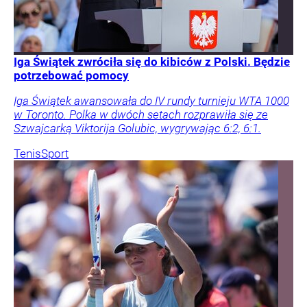
Iga Świątek zwróciła się do kibiców z Polski. Będzie
potrzebować pomocy
Iga Świątek awansowała do IV rundy turnieju WTA 1000
w Toronto. Polka w dwóch setach rozprawiła się ze
Szwajcarką Viktorija Golubic, wygrywając 6:2, 6:1.
Tenis
Sport