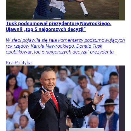
Tusk podsumował prezydenturę Nawrockiego.
Ujawnił „top 5 najgorszych decyzji”
W sieci pojawiła się fala komentarzy podsumowujących
rok rządów Karola Nawrockiego. Donald Tusk
opublikował „top 5 najgorszych decyzji” prezydenta.
Kraj
Polityka