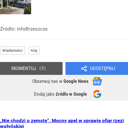
Źródło:
InfoBrzeszcze
Wiadomości
Kraj
SKOMENTUJ
UDOSTĘPNIJ
3
Obserwuj nas
w
Google News
Dodaj jako
źródło w Google
„Nie chodzi o zemstę”. Mocny apel w sprawie ofiar rzezi
wołyńskiej