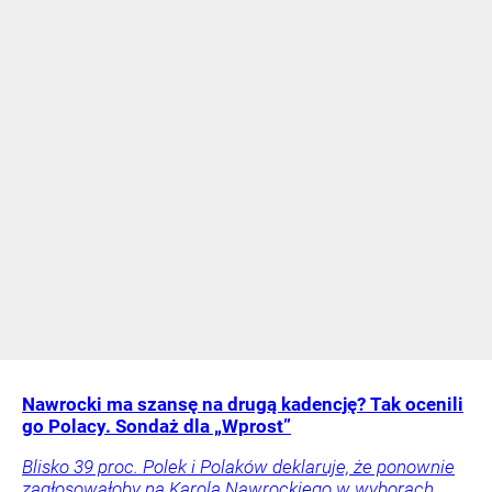
Nawrocki ma szansę na drugą kadencję? Tak ocenili
go Polacy. Sondaż dla „Wprost”
Blisko 39 proc. Polek i Polaków deklaruje, że ponownie
zagłosowałoby na Karola Nawrockiego w wyborach