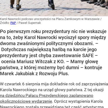
Karol Nawrocki podczas uroczystości na Placu Zamkowym w Warszawie
/
Źródło:
PAP
/
Paweł Supernak
Po pierwszym roku prezydentury nic nie wskazuje
na to, żeby Karol Nawrocki wyciszył spory między
dwoma zwaśnionymi politycznymi obozami. –
Dotychczas największą hańbą na karcie jego
prezydentury jest chyba zawetowanie SAFE –
ocenia Mariusz Witczak z KO. – Mamy głowę
państwa, z której możemy być dumni – kontruje
Marek Jakubiak z Rozwoju Plus.
W czwartek 6 sierpnia mija dokładnie rok od zaprzysiężenia
Karola Nawrockiego na urząd głowy państwa. Z tej okazji
na dziedzińcu Pałacu Prezydenckiego zaplanowano
okolicznościowe wydarzenie
. Oprócz wystąpienia Karola
Nawrockiego została przewidziana też część artystyczna