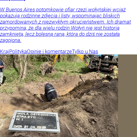
W Buenos Aires potomkowie ofiar rzezi wołyńskiej wciąż
pokazują rodzinne zdjęcia i listy, wspominając bliskich
zamordowanych z niezwykłym okrucieństwem. Ich dramat
przypomina, że dla wielu rodzin Wołyń nie jest historią
zamkniętą, lecz bolesną raną, która do dziś nie została
zagojona.
Kraj
Polityka
Opinie i komentarze
Tylko u Nas