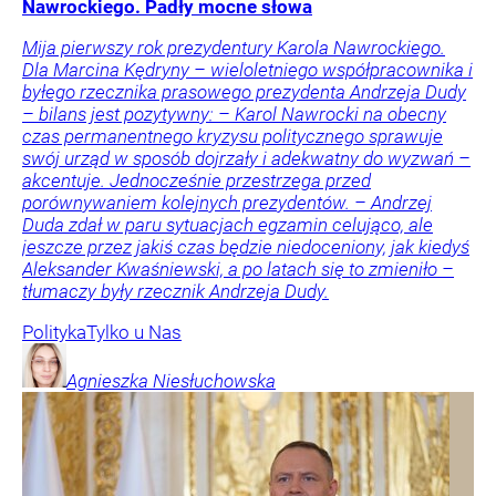
Nawrockiego. Padły mocne słowa
Mija pierwszy rok prezydentury Karola Nawrockiego.
Dla Marcina Kędryny – wieloletniego współpracownika i
byłego rzecznika prasowego prezydenta Andrzeja Dudy
– bilans jest pozytywny: – Karol Nawrocki na obecny
czas permanentnego kryzysu politycznego sprawuje
swój urząd w sposób dojrzały i adekwatny do wyzwań –
akcentuje. Jednocześnie przestrzega przed
porównywaniem kolejnych prezydentów. – Andrzej
Duda zdał w paru sytuacjach egzamin celująco, ale
jeszcze przez jakiś czas będzie niedoceniony, jak kiedyś
Aleksander Kwaśniewski, a po latach się to zmieniło –
tłumaczy były rzecznik Andrzeja Dudy.
Polityka
Tylko u Nas
Agnieszka
Niesłuchowska