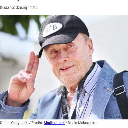
Dodano:
dzisiaj
11:26
Daniel Olbrychski
/ Źródło:
Shutterstock
/
Denis Makarenko