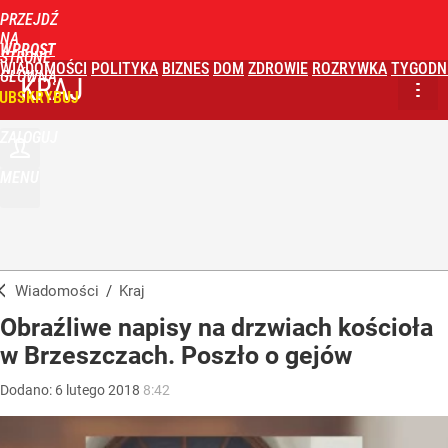
PRZEJDŹ
NA
WPROST
STRONĘ
WIADOMOŚCI
POLITYKA
BIZNES
DOM
ZDROWIE
ROZRYWKA
TYGODN
GŁÓWNĄ
KRAJ
UBSKRYBUJ
ZALOGUJ
MENU
Wiadomości
/
Kraj
Obraźliwe napisy na drzwiach kościoła
w Brzeszczach. Poszło o gejów
Dodano:
6
lutego
2018
8:42