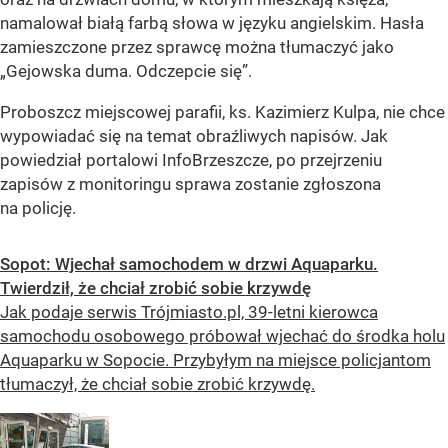
namalował białą farbą słowa w języku angielskim. Hasła
zamieszczone przez sprawcę można tłumaczyć jako
„Gejowska duma. Odczepcie się”.
Proboszcz miejscowej parafii, ks. Kazimierz Kulpa, nie chce
wypowiadać się na temat obraźliwych napisów. Jak
powiedział portalowi InfoBrzeszcze, po przejrzeniu
zapisów z monitoringu sprawa zostanie zgłoszona
na policję.
Sopot: Wjechał samochodem w drzwi Aquaparku.
Twierdził, że chciał zrobić sobie krzywdę
Jak podaje serwis Trójmiasto.pl, 39-letni kierowca
samochodu osobowego próbował wjechać do środka holu
Aquaparku w Sopocie. Przybyłym na miejsce policjantom
tłumaczył, że chciał sobie zrobić krzywdę.