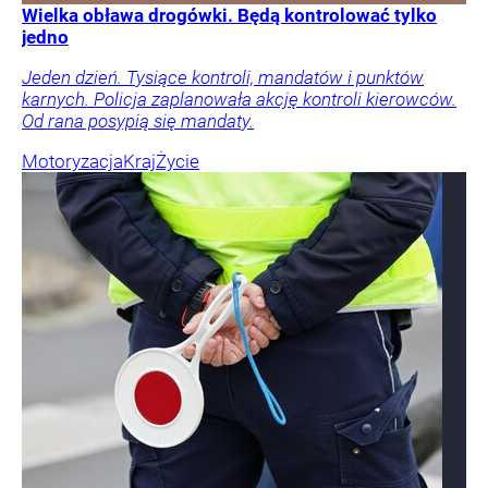
Wielka obława drogówki. Będą kontrolować tylko
jedno
Jeden dzień. Tysiące kontroli, mandatów i punktów
karnych. Policja zaplanowała akcję kontroli kierowców.
Od rana posypią się mandaty.
Motoryzacja
Kraj
Życie