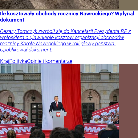
Ile kosztowały obchody rocznicy Nawrockiego? Wpłynął
dokument
Cezary Tomczyk zwrócił się do Kancelarii Prezydenta RP z
wnioskiem o ujawnienie kosztów organizacji obchodów
rocznicy Karola Nawrockiego w roli głowy państwa.
Opublikował dokument.
Kraj
Polityka
Opinie i komentarze