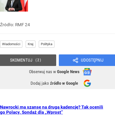
Źródło:
RMF 24
Wiadomości
Kraj
Polityka
SKOMENTUJ
UDOSTĘPNIJ
2
Obserwuj nas
w
Google News
Dodaj jako
źródło w Google
Nawrocki ma szansę na drugą kadencję? Tak ocenili
go Polacy. Sondaż dla „Wprost”