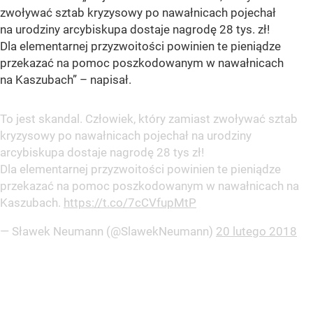
zwoływać sztab kryzysowy po nawałnicach pojechał
na urodziny arcybiskupa dostaje nagrodę 28 tys. zł!
Dla elementarnej przyzwoitości powinien te pieniądze
przekazać na pomoc poszkodowanym w nawałnicach
na Kaszubach” – napisał.
To jest skandal. Człowiek, który zamiast zwoływać sztab
kryzysowy po nawałnicach pojechał na urodziny
arcybiskupa dostaje nagrodę 28 tys zł!
Dla elementarnej przyzwoitości powinien te pieniądze
przekazać na pomoc poszkodowanym w nawałnicach na
Kaszubach.
https://t.co/7cCVfupMtP
— Sławek Neumann (@SlawekNeumann)
20 lutego 2018