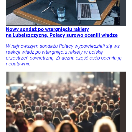
Nowy sondaż po wtargnięciu rakiety
na Lubelszczyznę. Polacy surowo ocenili władze
W najnowszym sondażu Polacy wypowiedzieli się ws.
reakcji władz po wtargnięciu rakiety w polską
przestrzeń powietrzną. Znaczna część osób oceniła ją
negatywnie.