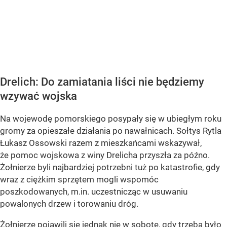
Drelich: Do zamiatania liści nie będziemy
wzywać wojska
Na wojewodę pomorskiego posypały się w ubiegłym roku
gromy za opieszałe działania po nawałnicach. Sołtys Rytla
Łukasz Ossowski razem z mieszkańcami wskazywał,
że pomoc wojskowa z winy Drelicha przyszła za późno.
Żołnierze byli najbardziej potrzebni tuż po katastrofie, gdy
wraz z ciężkim sprzętem mogli wspomóc
poszkodowanych, m.in. uczestnicząc w usuwaniu
powalonych drzew i torowaniu dróg.
Żołnierze pojawili się jednak nie w sobotę, gdy trzeba było