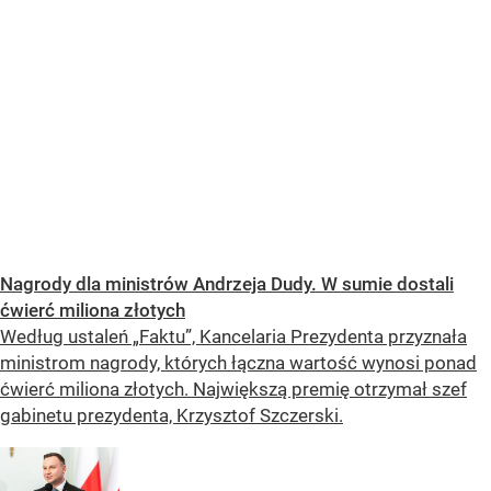
Nagrody dla ministrów Andrzeja Dudy. W sumie dostali
ćwierć miliona złotych
Według ustaleń „Faktu”, Kancelaria Prezydenta przyznała
ministrom nagrody, których łączna wartość wynosi ponad
ćwierć miliona złotych. Największą premię otrzymał szef
gabinetu prezydenta, Krzysztof Szczerski.