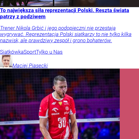
To największa siła reprezentacji Polski. Reszta świata
patrzy z podziwem
Trener Nikola Grbić i jego podopieczni nie przestają
wygrywać. Reprezentacja Polski siatkarzy to nie tylko kilka
nazwisk, ale prawdziwy zespół i grono bohaterów.
Siatkówka
Sport
Tylko u Nas
Maciej
Piasecki