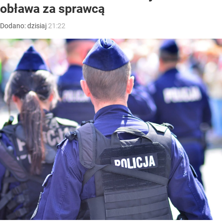
obława za sprawcą
Dodano:
dzisiaj
21:22