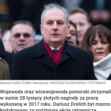
Dariusz Drelich
Źródło:
Newspix.pl
/
MATEUSZ SLODKOWSKI / FOTONEWS
Wojewoda oraz wicewojewoda pomorski otrzymali
w sumie 28 tysięcy złotych nagrody za pracę
wykonaną w 2017 roku. Dariusz Drelich był mocno
krytykowany za spóźnioną akcję ratowniczą