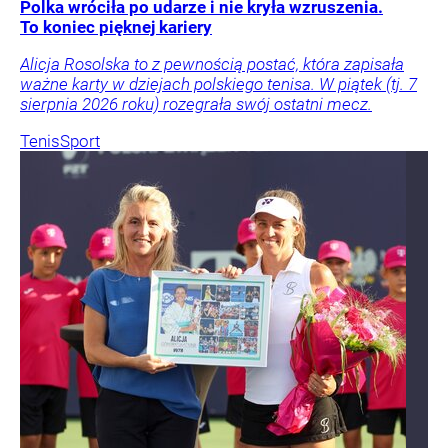
Polka wróciła po udarze i nie kryła wzruszenia.
To koniec pięknej kariery
Alicja Rosolska to z pewnością postać, która zapisała
ważne karty w dziejach polskiego tenisa. W piątek (tj. 7
sierpnia 2026 roku) rozegrała swój ostatni mecz.
Tenis
Sport