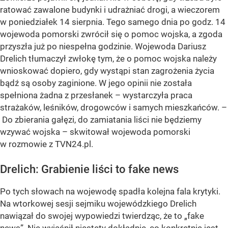
ratować zawalone budynki i udrażniać drogi, a wieczorem
w poniedziałek 14 sierpnia. Tego samego dnia po godz. 14
wojewoda pomorski zwrócił się o pomoc wojska, a zgoda
przyszła już po niespełna godzinie. Wojewoda Dariusz
Drelich tłumaczył zwłokę tym, że o pomoc wojska należy
wnioskować dopiero, gdy wystąpi stan zagrożenia życia
bądź są osoby zaginione. W jego opinii nie została
spełniona żadna z przesłanek – wystarczyła praca
strażaków, leśników, drogowców i samych mieszkańców. –
Do zbierania gałęzi, do zamiatania liści nie będziemy
wzywać wojska – skwitował wojewoda pomorski
w rozmowie z TVN24.pl.
Drelich: Grabienie liści to fake news
Po tych słowach na wojewodę spadła kolejna fala krytyki.
Na wtorkowej sesji sejmiku wojewódzkiego Drelich
nawiązał do swojej wypowiedzi twierdząc, że to „fake