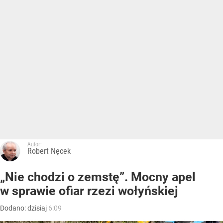
Autor:
Robert Nęcek
„Nie chodzi o zemstę”. Mocny apel
w sprawie ofiar rzezi wołyńskiej
Dodano:
dzisiaj
6:09