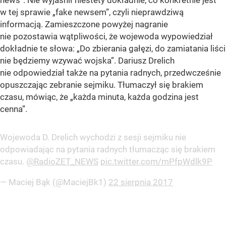
news”. Nie wyjaśnił niestety dokładnie, co konkretnie jest
w tej sprawie „fake newsem”, czyli nieprawdziwą
informacją. Zamieszczone powyżej nagranie
nie pozostawia wątpliwości, że wojewoda wypowiedział
dokładnie te słowa: „Do zbierania gałęzi, do zamiatania liści
nie będziemy wzywać wojska”. Dariusz Drelich
nie odpowiedział także na pytania radnych, przedwcześnie
opuszczając zebranie sejmiku. Tłumaczył się brakiem
czasu, mówiąc, że „każda minuta, każda godzina jest
cenna”.
Wojewoda D. Drelich wychodzi z sesji sejmiku nie
odpowiadając na pytania radnych tłumacząc się brakiem
czasu.
@RadioZET_NEWS
pic.twitter.com/mPfpWdlk9P
— Maciej Bąk (@MaciejBk1)
22 sierpnia 2017