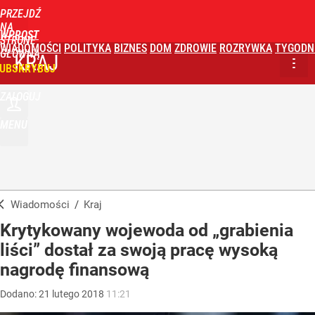
PRZEJDŹ
NA
WPROST
STRONĘ
WIADOMOŚCI
POLITYKA
BIZNES
DOM
ZDROWIE
ROZRYWKA
TYGODN
GŁÓWNĄ
KRAJ
UBSKRYBUJ
ZALOGUJ
MENU
Wiadomości
/
Kraj
Krytykowany wojewoda od „grabienia
liści” dostał za swoją pracę wysoką
nagrodę finansową
Dodano:
21
lutego
2018
11:21