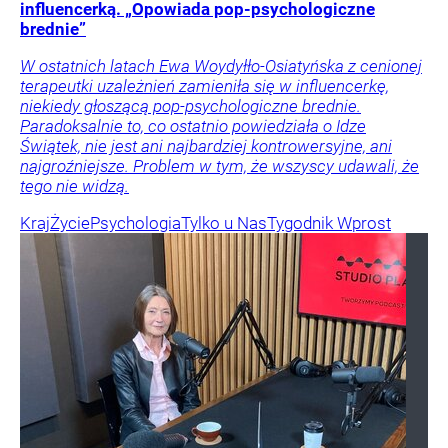
influencerką. „Opowiada pop-psychologiczne
brednie”
W ostatnich latach Ewa Woydyłło-Osiatyńska z cenionej
terapeutki uzależnień zamieniła się w influencerkę,
niekiedy głoszącą pop-psychologiczne brednie.
Paradoksalnie to, co ostatnio powiedziała o Idze
Świątek, nie jest ani najbardziej kontrowersyjne, ani
najgroźniejsze. Problem w tym, że wszyscy udawali, że
tego nie widzą.
Kraj
Życie
Psychologia
Tylko u Nas
Tygodnik Wprost