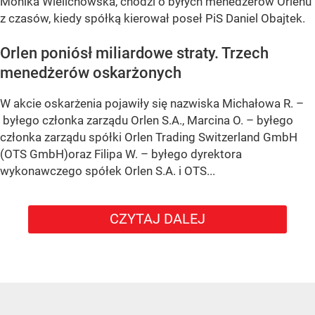
Monika Wielichowska, chodzi o byłych menedżerów Orlenu
z czasów, kiedy spółką kierował poseł PiS Daniel Obajtek.
Orlen poniósł miliardowe straty. Trzech
menedżerów oskarżonych
W akcie oskarżenia pojawiły się nazwiska Michałowa R. –
byłego członka zarządu Orlen S.A., Marcina O. – byłego
członka zarządu spółki Orlen Trading Switzerland GmbH
(OTS GmbH)oraz Filipa W. – byłego dyrektora
wykonawczego spółek Orlen S.A. i OTS...
CZYTAJ DALEJ