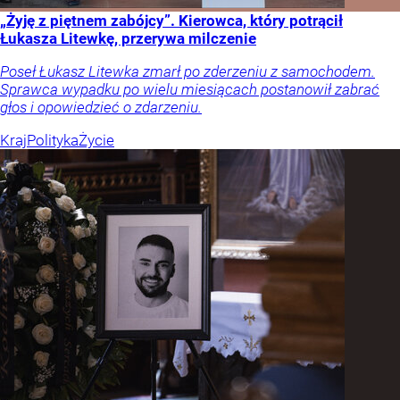
„Żyję z piętnem zabójcy”. Kierowca, który potrącił
Łukasza Litewkę, przerywa milczenie
Poseł Łukasz Litewka zmarł po zderzeniu z samochodem.
Sprawca wypadku po wielu miesiącach postanowił zabrać
głos i opowiedzieć o zdarzeniu.
Kraj
Polityka
Życie