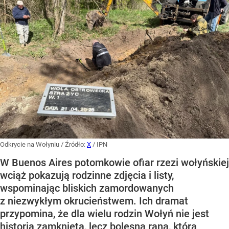
Odkrycie na Wołyniu
/ Źródło:
X
/
IPN
W Buenos Aires potomkowie ofiar rzezi wołyńskiej
wciąż pokazują rodzinne zdjęcia i listy,
wspominając bliskich zamordowanych
z niezwykłym okrucieństwem. Ich dramat
przypomina, że dla wielu rodzin Wołyń nie jest
historią zamkniętą, lecz bolesną raną, która