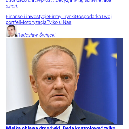
z sondażu dla „Wprost”. Decyzja w tej sprawie lada
dzień.
Finanse i inwestycje
Firmy i rynki
Gospodarka
Twój
portfel
Motoryzacja
Tylko u Nas
Radosław
Święcki
Wielka obława drogówki. Będą kontrolować tylko