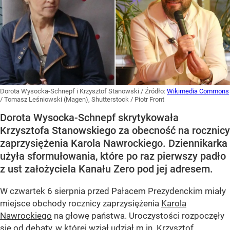
Dorota Wysocka-Schnepf i Krzysztof Stanowski
/ Źródło:
Wikimedia Commons
/
Tomasz Leśniowski (Magen), Shutterstock / Piotr Front
Dorota Wysocka-Schnepf skrytykowała
Krzysztofa Stanowskiego za obecność na rocznicy
zaprzysiężenia Karola Nawrockiego. Dziennikarka
użyła sformułowania, które po raz pierwszy padło
z ust założyciela Kanału Zero pod jej adresem.
W czwartek 6 sierpnia przed Pałacem Prezydenckim miały
miejsce obchody rocznicy zaprzysiężenia
Karola
Nawrockiego
na głowę państwa. Uroczystości rozpoczęły
się od debaty, w której wziął udział m.in. Krzysztof