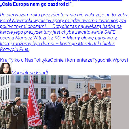
„Cała Europa nam go zazdrości”
Po pierwszym roku prezydentury nic nie wskazuje na to, żeby
Karol Nawrocki wyciszył spory między dwoma zwaśnionymi
politycznymi obozami. – Dotychczas największą hańbą na
karcie jego prezydentury jest chyba zawetowanie SAFE –
ocenia Mariusz Witczak z KO. – Mamy głowę państwa, z
której możemy być dumni – kontruje Marek Jakubiak z
Rozwoju Plus.
Kraj
Tylko u Nas
Polityka
Opinie i komentarze
Tygodnik Wprost
Magdalena
Frindt