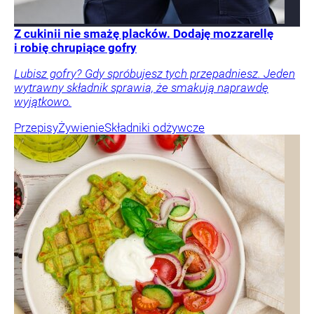
Z cukinii nie smażę placków. Dodaję mozzarellę
i robię chrupiące gofry
Lubisz gofry? Gdy spróbujesz tych przepadniesz. Jeden
wytrawny składnik sprawia, że smakują naprawdę
wyjątkowo.
Przepisy
Żywienie
Składniki odżywcze