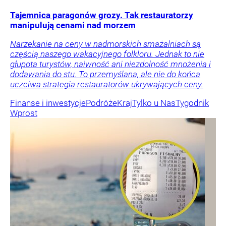
Tajemnica paragonów grozy. Tak restauratorzy
manipulują cenami nad morzem
Narzekanie na ceny w nadmorskich smażalniach są
częścią naszego wakacyjnego folkloru. Jednak to nie
głupota turystów, naiwność ani niezdolność mnożenia i
dodawania do stu. To przemyślana, ale nie do końca
uczciwa strategia restauratorów ukrywających ceny.
Finanse i inwestycje
Podróże
Kraj
Tylko u Nas
Tygodnik
Wprost