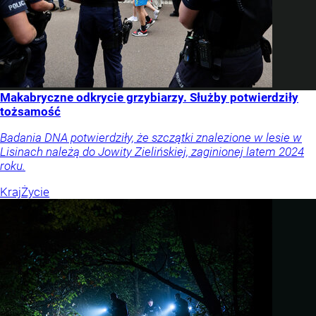
Makabryczne odkrycie grzybiarzy. Służby potwierdziły
tożsamość
Badania DNA potwierdziły, że szczątki znalezione w lesie w
Lisinach należą do Jowity Zielińskiej, zaginionej latem 2024
roku.
Kraj
Życie