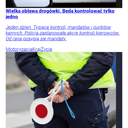
Wielka obława drogówki. Będą kontrolować tylko
jedno
Jeden dzień. Tysiące kontroli, mandatów i punktów
karnych. Policja zaplanowała akcję kontroli kierowców.
Od rana posypią się mandaty.
Motoryzacja
Kraj
Życie