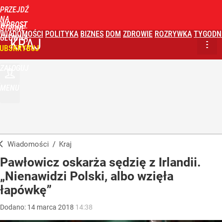
PRZEJDŹ
NA
WPROST
STRONĘ
WIADOMOŚCI
POLITYKA
BIZNES
DOM
ZDROWIE
ROZRYWKA
TYGODN
GŁÓWNĄ
KRAJ
UBSKRYBUJ
ZALOGUJ
MENU
Wiadomości
/
Kraj
Pawłowicz oskarża sędzię z Irlandii.
„Nienawidzi Polski, albo wzięła
łapówkę”
Dodano:
14
marca
2018
14:38