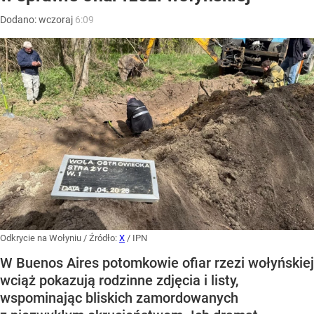
Dodano:
wczoraj
6:09
Odkrycie na Wołyniu
/ Źródło:
X
/
IPN
W Buenos Aires potomkowie ofiar rzezi wołyńskiej
wciąż pokazują rodzinne zdjęcia i listy,
wspominając bliskich zamordowanych