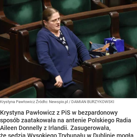
Krystyna Pawłowicz
Źródło:
Newspix.pl
/
DAMIAN BURZYKOWSKI
Krystyna Pawłowicz z PiS w bezpardonowy
sposób zaatakowała na antenie Polskiego Radia
Aileen Donnelly z Irlandii. Zasugerowała,
że sędzia Wysokiego Trybunału w Dublinie mogła