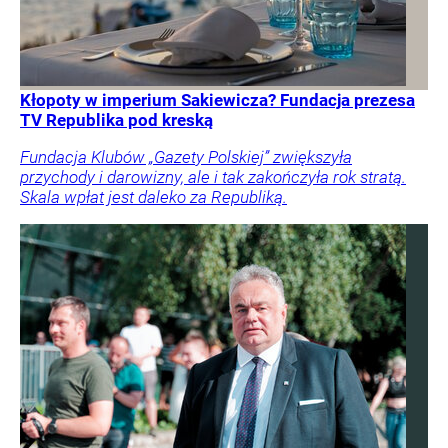
Kłopoty w imperium Sakiewicza? Fundacja prezesa
TV Republika pod kreską
Fundacja Klubów „Gazety Polskiej” zwiększyła
przychody i darowizny, ale i tak zakończyła rok stratą.
Skala wpłat jest daleko za Republiką.