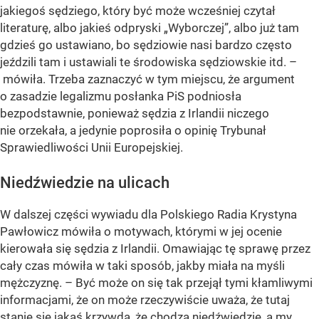
jakiegoś sędziego, który być może wcześniej czytał
literaturę, albo jakieś odpryski „Wyborczej”, albo już tam
gdzieś go ustawiano, bo sędziowie nasi bardzo często
jeździli tam i ustawiali te środowiska sędziowskie itd. –
mówiła. Trzeba zaznaczyć w tym miejscu, że argument
o zasadzie legalizmu posłanka PiS podniosła
bezpodstawnie, ponieważ sędzia z Irlandii niczego
nie orzekała, a jedynie poprosiła o opinię Trybunał
Sprawiedliwości Unii Europejskiej.
Niedźwiedzie na ulicach
W dalszej części wywiadu dla Polskiego Radia Krystyna
Pawłowicz mówiła o motywach, którymi w jej ocenie
kierowała się sędzia z Irlandii. Omawiając tę sprawę przez
cały czas mówiła w taki sposób, jakby miała na myśli
mężczyznę. – Być może on się tak przejął tymi kłamliwymi
informacjami, że on może rzeczywiście uważa, że tutaj
stanie się jakaś krzywda, że chodzą niedźwiedzie, a my