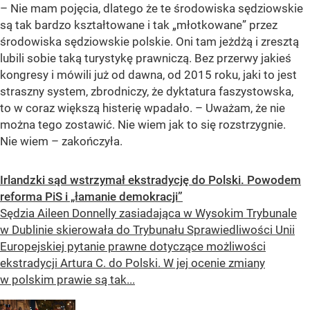
– Nie mam pojęcia, dlatego że te środowiska sędziowskie
są tak bardzo kształtowane i tak „młotkowane” przez
środowiska sędziowskie polskie. Oni tam jeżdżą i zresztą
lubili sobie taką turystykę prawniczą. Bez przerwy jakieś
kongresy i mówili już od dawna, od 2015 roku, jaki to jest
straszny system, zbrodniczy, że dyktatura faszystowska,
to w coraz większą histerię wpadało. – Uważam, że nie
można tego zostawić. Nie wiem jak to się rozstrzygnie.
Nie wiem – zakończyła.
Irlandzki sąd wstrzymał ekstradycję do Polski. Powodem
reforma PiS i „łamanie demokracji”
Sędzia Aileen Donnelly zasiadająca w Wysokim Trybunale
w Dublinie skierowała do Trybunału Sprawiedliwości Unii
Europejskiej pytanie prawne dotyczące możliwości
ekstradycji Artura C. do Polski. W jej ocenie zmiany
w polskim prawie są tak...