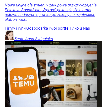
Nowe unijne cła zmieniły zakupowe przyzwyczajenia
Polaków. Sondaż dla „Wprost” pokazuje, że niemal
połowa badanych ograniczyła zakupy na azjatyckich
platformach.
Firmy i rynki
Gospodarka
Twój portfel
Tylko u Nas
Beata Anna
Święcicka