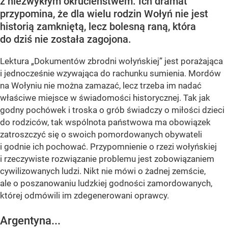
z niezwykłym okrucieństwem. Ich dramat
przypomina, że dla wielu rodzin Wołyń nie jest
historią zamkniętą, lecz bolesną raną, która
do dziś nie została zagojona.
Lektura „Dokumentów zbrodni wołyńskiej” jest porażająca
i jednocześnie wzywająca do rachunku sumienia. Mordów
na Wołyniu nie można zamazać, lecz trzeba im nadać
właściwe miejsce w świadomości historycznej. Tak jak
godny pochówek i troska o grób świadczy o miłości dzieci
do rodziców, tak wspólnota państwowa ma obowiązek
zatroszczyć się o swoich pomordowanych obywateli
i godnie ich pochować. Przypomnienie o rzezi wołyńskiej
i rzeczywiste rozwiązanie problemu jest zobowiązaniem
cywilizowanych ludzi. Nikt nie mówi o żadnej zemście,
ale o poszanowaniu ludzkiej godności zamordowanych,
której odmówili im zdegenerowani oprawcy.
Argentyna...