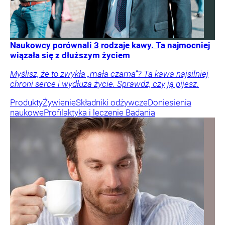
Naukowcy porównali 3 rodzaje kawy. Ta najmocniej
wiązała się z dłuższym życiem
Myślisz, że to zwykła „mała czarna”? Ta kawa najsilniej
chroni serce i wydłuża życie. Sprawdź, czy ją pijesz.
Produkty
Żywienie
Składniki odżywcze
Doniesienia
naukowe
Profilaktyka i leczenie
Badania