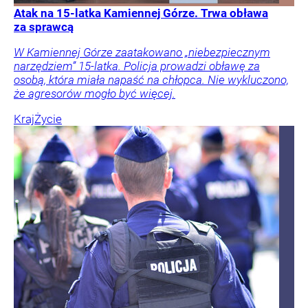
Atak na 15-latka Kamiennej Górze. Trwa obława
za sprawcą
W Kamiennej Górze zaatakowano „niebezpiecznym
narzędziem” 15-latka. Policja prowadzi obławę za
osobą, która miała napaść na chłopca. Nie wykluczono,
że agresorów mogło być więcej.
Kraj
Życie