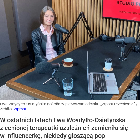
Ewa Woydyłło-Osiatyńska gościła w pierwszym odcinku „Wpost Przeciwnie”
/
Źródło:
Wprost
W ostatnich latach Ewa Woydyłło-Osiatyńska
z cenionej terapeutki uzależnień zamieniła się
w influencerkę, niekiedy głoszącą pop-