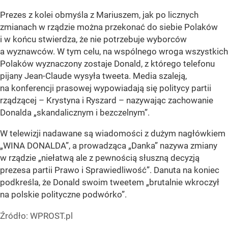
Prezes z kolei obmyśla z Mariuszem, jak po licznych
zmianach w rządzie można przekonać do siebie Polaków
i w końcu stwierdza, że nie potrzebuje wyborców
a wyznawców. W tym celu, na wspólnego wroga wszystkich
Polaków wyznaczony zostaje Donald, z którego telefonu
pijany Jean-Claude wysyła tweeta. Media szaleją,
na konferencji prasowej wypowiadają się politycy partii
rządzącej – Krystyna i Ryszard – nazywając zachowanie
Donalda „skandalicznym i bezczelnym”.
W telewizji nadawane są wiadomości z dużym nagłówkiem
„WINA DONALDA”, a prowadząca „Danka” nazywa zmiany
w rządzie „niełatwą ale z pewnością słuszną decyzją
prezesa partii Prawo i Sprawiedliwość”. Danuta na koniec
podkreśla, że Donald swoim tweetem „brutalnie wkroczył
na polskie polityczne podwórko”.
Źródło:
WPROST.pl