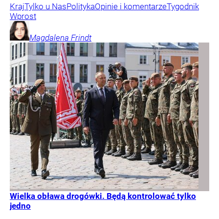
Kraj
Tylko u Nas
Polityka
Opinie i komentarze
Tygodnik
Wprost
Magdalena
Frindt
Wielka obława drogówki. Będą kontrolować tylko
jedno