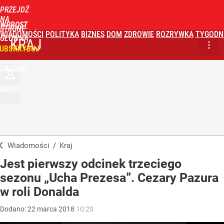
PRZEJDŹ
NA
WPROST
STRONĘ
WIADOMOŚCI
POLITYKA
BIZNES
DOM
ZDROWIE
ROZRYWKA
TYGODN
GŁÓWNĄ
KRAJ
UBSKRYBUJ
ZALOGUJ
MENU
Wiadomości
/
Kraj
Jest pierwszy odcinek trzeciego
sezonu „Ucha Prezesa”. Cezary Pazura
w roli Donalda
Dodano:
22
marca
2018
10:20