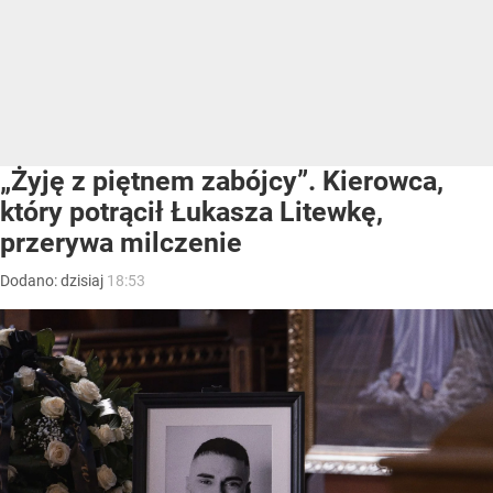
„Żyję z piętnem zabójcy”. Kierowca,
który potrącił Łukasza Litewkę,
przerywa milczenie
Dodano:
dzisiaj
18:53