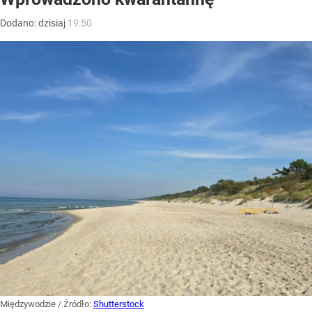
Dodano:
dzisiaj
19:50
Międzywodzie
/ Źródło:
Shutterstock