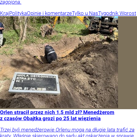
zagojona.
Kraj
Polityka
Opinie i komentarze
Tylko u Nas
Tygodnik Wprost
Orlen stracił przez nich 1,5 mld zł? Menedżerom
z czasów Obajtka grozi po 25 lat więzienia
Trzej byli menedżerowie Orlenu mogą na długie lata trafić za
kraty. Właśnie skierowano do sądu akt oskarżenia w sprawie