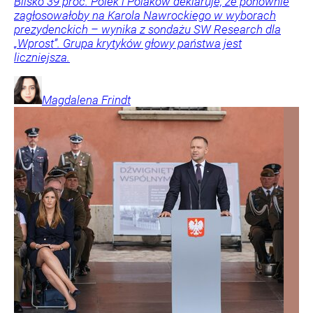
Blisko 39 proc. Polek i Polaków deklaruje, że ponownie
zagłosowałoby na Karola Nawrockiego w wyborach
prezydenckich – wynika z sondażu SW Research dla
„Wprost”. Grupa krytyków głowy państwa jest
liczniejsza.
Magdalena
Frindt