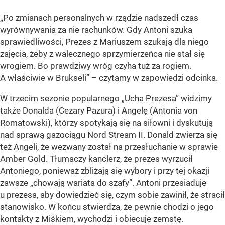
„Po zmianach personalnych w rządzie nadszedł czas
wyrównywania za nie rachunków. Gdy Antoni szuka
sprawiedliwości, Prezes z Mariuszem szukają dla niego
zajęcia, żeby z walecznego sprzymierzeńca nie stał się
wrogiem. Bo prawdziwy wróg czyha tuż za rogiem.
A właściwie w Brukseli” – czytamy w zapowiedzi odcinka.
W trzecim sezonie popularnego „Ucha Prezesa” widzimy
także Donalda (Cezary Pazura) i Angelę (Antonia von
Romatowski), którzy spotykają się na siłowni i dyskutują
nad sprawą gazociągu Nord Stream II. Donald zwierza się
też Angeli, że wezwany został na przesłuchanie w sprawie
Amber Gold. Tłumaczy kanclerz, że prezes wyrzucił
Antoniego, ponieważ zbliżają się wybory i przy tej okazji
zawsze „chowają wariata do szafy”. Antoni przesiaduje
u prezesa, aby dowiedzieć się, czym sobie zawinił, że stracił
stanowisko. W końcu stwierdza, że pewnie chodzi o jego
kontakty z Miśkiem, wychodzi i obiecuje zemstę.