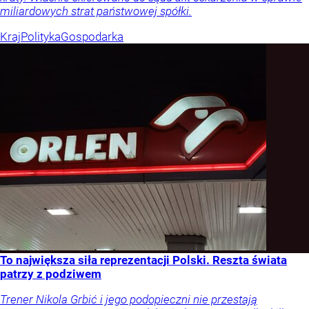
miliardowych strat państwowej spółki.
Kraj
Polityka
Gospodarka
To największa siła reprezentacji Polski. Reszta świata
patrzy z podziwem
Trener Nikola Grbić i jego podopieczni nie przestają