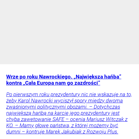
Wrze po roku Nawrockiego. „Największa hańba”
kontra „Cała Europa nam go zazdrości”
Po pierwszym roku prezydentury nic nie wskazuje na to,
żeby Karol Nawrocki wyciszył spory między dwoma
zwaśnionymi politycznymi obozami. – Dotychczas
największą hańbą na karcie jego prezydentury jest
chyba zawetowanie SAFE – ocenia Mariusz Witczak z
KO. – Mamy głowę państwa, z której możemy być
dumni – kontruje Marek Jakubiak z Rozwoju Plus.