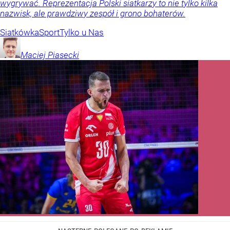
wygrywać. Reprezentacja Polski siatkarzy to nie tylko kilka
nazwisk, ale prawdziwy zespół i grono bohaterów.
Siatkówka
Sport
Tylko u Nas
Maciej
Piasecki