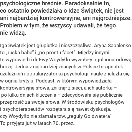
psychologiczne brednie. Paradoksalnie to,
co ostatnio powiedziała o Idze Świątek, nie jest
ani najbardziej kontrowersyjne, ani najgroźniejsze.
Problem w tym, że wszyscy udawali, że tego
nie widzą.
Iga Świątek jest głupiutka i nieszczęśliwa. Aryna Sabalenko
to „ruska baba” i „po prostu facet”. Między innymi
te wypowiedzi dr Ewy Woydyłło wywołały ogólnonarodową
burzę. Jedna z najbardziej znanych w Polsce terapeutek
uzależnień i popularyzatorka psychologii nagle znalazła się
w ogniu krytyki. Podcast, w którym wypowiedziała
kontrowersyjne słowa, zniknął z sieci, a ich autorka –
po kilku dniach kluczenia – zdecydowała się publicznie
przeprosić za swoje słowa. W środowisku psychologów
i psychoterapeutów rozpętała się nawet dyskusja,
czy Woydyłło nie złamała tzw. „reguły Goldwatera”.
To przyjęta już w latach 70. przez...