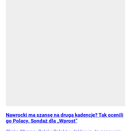
Nawrocki ma szansę na drugą kadencję? Tak ocenili
go Polacy. Sondaż dla „Wprost”