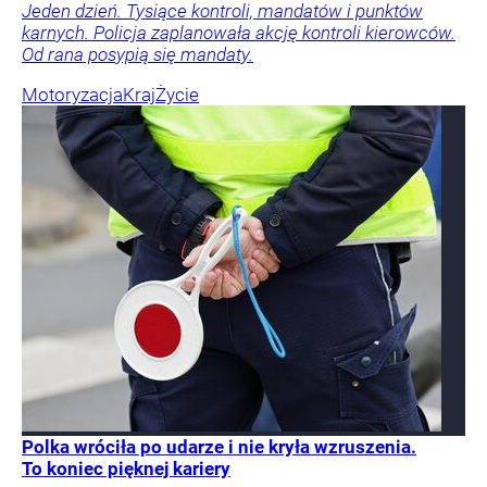
Jeden dzień. Tysiące kontroli, mandatów i punktów
karnych. Policja zaplanowała akcję kontroli kierowców.
Od rana posypią się mandaty.
Motoryzacja
Kraj
Życie
Polka wróciła po udarze i nie kryła wzruszenia.
To koniec pięknej kariery