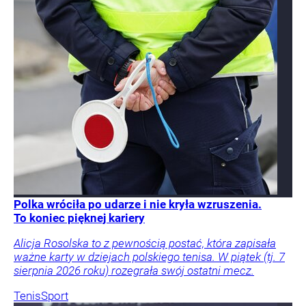
Polka wróciła po udarze i nie kryła wzruszenia.
To koniec pięknej kariery
Alicja Rosolska to z pewnością postać, która zapisała
ważne karty w dziejach polskiego tenisa. W piątek (tj. 7
sierpnia 2026 roku) rozegrała swój ostatni mecz.
Tenis
Sport