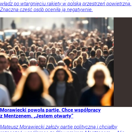
władz po wtargnięciu rakiety w polską przestrzeń powietrzną.
Znaczna część osób oceniła ją negatywnie.
Morawiecki powoła partię. Chce współpracy
z Mentzenem. „Jestem otwarty”
Mateusz Morawiecki założy partię polityczną i chciałby