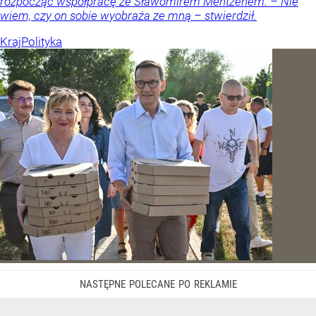
rozpocząć współpracę ze Sławomirem Mentzenem. – Nie
wiem, czy on sobie wyobraża ze mną – stwierdził.
Kraj
Polityka