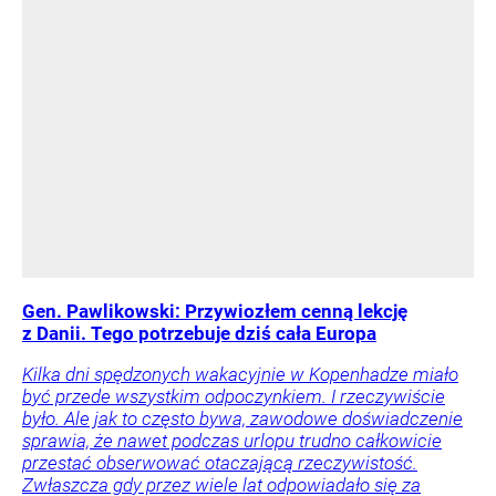
Gen. Pawlikowski: Przywiozłem cenną lekcję
z Danii. Tego potrzebuje dziś cała Europa
Kilka dni spędzonych wakacyjnie w Kopenhadze miało
być przede wszystkim odpoczynkiem. I rzeczywiście
było. Ale jak to często bywa, zawodowe doświadczenie
sprawia, że nawet podczas urlopu trudno całkowicie
przestać obserwować otaczającą rzeczywistość.
Zwłaszcza gdy przez wiele lat odpowiadało się za