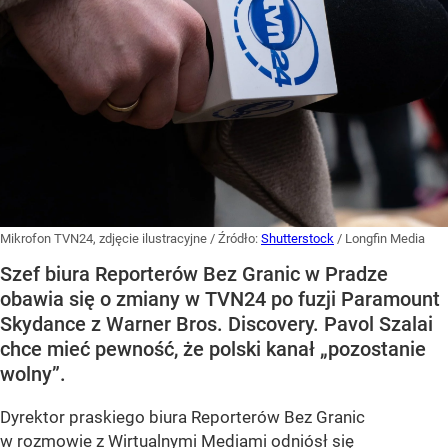
Mikrofon TVN24, zdjęcie ilustracyjne
/ Źródło:
Shutterstock
/
Longfin Media
Szef biura Reporterów Bez Granic w Pradze
obawia się o zmiany w TVN24 po fuzji Paramount
Skydance z Warner Bros. Discovery. Pavol Szalai
chce mieć pewność, że polski kanał „pozostanie
wolny”.
Dyrektor praskiego biura Reporterów Bez Granic
w rozmowie z Wirtualnymi Mediami odniósł się