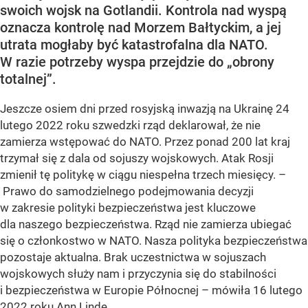
swoich wojsk na Gotlandii. Kontrola nad wyspą
oznacza kontrolę nad Morzem Bałtyckim, a jej
utrata mogłaby być katastrofalna dla NATO.
W razie potrzeby wyspa przejdzie do „obrony
totalnej”.
Jeszcze osiem dni przed rosyjską inwazją na Ukrainę 24
lutego 2022 roku szwedzki rząd deklarował, że nie
zamierza wstępować do NATO. Przez ponad 200 lat kraj
trzymał się z dala od sojuszy wojskowych. Atak Rosji
zmienił tę politykę w ciągu niespełna trzech miesięcy. –
Prawo do samodzielnego podejmowania decyzji
w zakresie polityki bezpieczeństwa jest kluczowe
dla naszego bezpieczeństwa. Rząd nie zamierza ubiegać
się o członkostwo w NATO. Nasza polityka bezpieczeństwa
pozostaje aktualna. Brak uczestnictwa w sojuszach
wojskowych służy nam i przyczynia się do stabilności
i bezpieczeństwa w Europie Północnej – mówiła 16 lutego
2022 roku Ann Linde,...