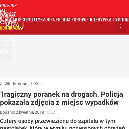
PRZEJDŹ
NA
WPROST
STRONĘ
WIADOMOŚCI
POLITYKA
BIZNES
DOM
ZDROWIE
ROZRYWKA
TYGODN
GŁÓWNĄ
KRAJ
UBSKRYBUJ
ZALOGUJ
MENU
Wiadomości
/
Kraj
Tragiczny poranek na drogach. Policja
pokazała zdjęcia z miejsc wypadków
Dodano:
2
kwietnia
2018
18:22
Cztery osoby przewiezione do szpitala w tym
nastolatek, który w wyniku poniesionych obrażeń