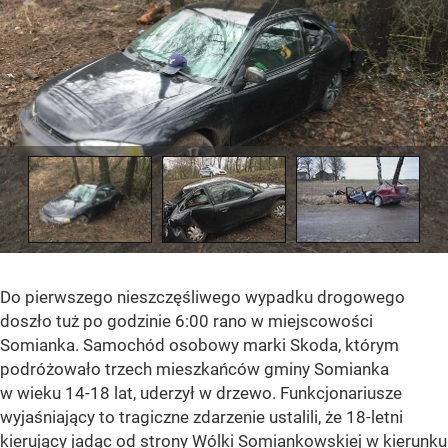
Do pierwszego nieszczęśliwego wypadku drogowego
doszło tuż po godzinie 6:00 rano w miejscowości
Somianka. Samochód osobowy marki Skoda, którym
podróżowało trzech mieszkańców gminy Somianka
w wieku 14-18 lat, uderzył w drzewo. Funkcjonariusze
wyjaśniający to tragiczne zdarzenie ustalili, że 18-letni
kierujący jadąc od strony Wólki Somiankowskiej w kierunku