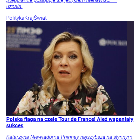
„Regularnie posługuje się językiem nienawiści” –
uznała.
Polityka
Kraj
Świat
Polska flaga na czele Tour de France! Ależ wspaniały
sukces
Katarzyna Niewiadoma-Phinney najszybsza na słynnym