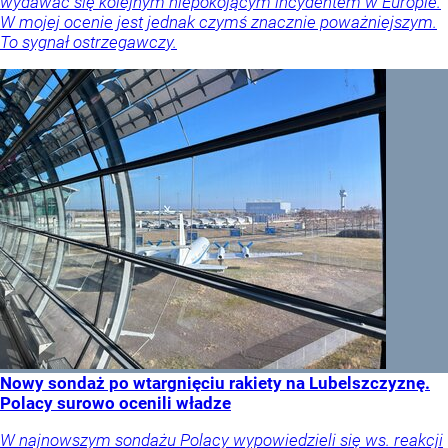
wydawać się kolejnym niepokojącym incydentem w Europie.
W mojej ocenie jest jednak czymś znacznie poważniejszym.
To sygnał ostrzegawczy.
Nowy sondaż po wtargnięciu rakiety na Lubelszczyznę.
Polacy surowo ocenili władze
W najnowszym sondażu Polacy wypowiedzieli się ws. reakcji