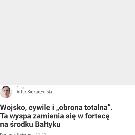
Autor:
Artur Siekaczyński
Wojsko, cywile i „obrona totalna”.
Ta wyspa zamienia się w fortecę
na środku Bałtyku
Dodano:
3
sierpnia
11:20