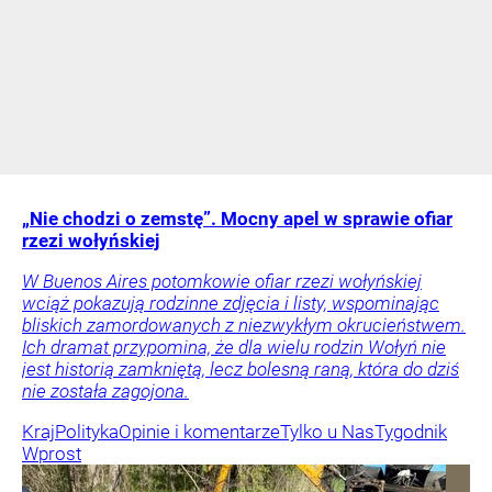
„Nie chodzi o zemstę”. Mocny apel w sprawie ofiar
rzezi wołyńskiej
W Buenos Aires potomkowie ofiar rzezi wołyńskiej
wciąż pokazują rodzinne zdjęcia i listy, wspominając
bliskich zamordowanych z niezwykłym okrucieństwem.
Ich dramat przypomina, że dla wielu rodzin Wołyń nie
jest historią zamkniętą, lecz bolesną raną, która do dziś
nie została zagojona.
Kraj
Polityka
Opinie i komentarze
Tylko u Nas
Tygodnik
Wprost