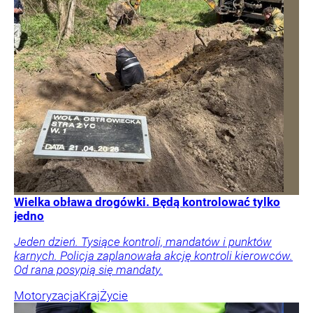
Wielka obława drogówki. Będą kontrolować tylko
jedno
Jeden dzień. Tysiące kontroli, mandatów i punktów
karnych. Policja zaplanowała akcję kontroli kierowców.
Od rana posypią się mandaty.
Motoryzacja
Kraj
Życie