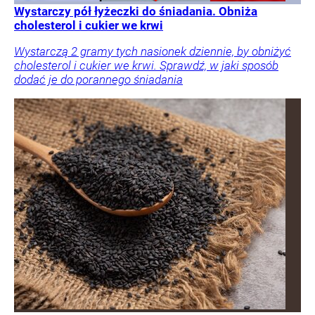
Wystarczy pół łyżeczki do śniadania. Obniża
cholesterol i cukier we krwi
Wystarczą 2 gramy tych nasionek dziennie, by obniżyć
cholesterol i cukier we krwi. Sprawdź, w jaki sposób
dodać je do porannego śniadania