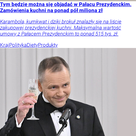
Tym będzie można się objadać w Pałacu Prezydenckim.
Zamówienia kuchni na ponad pół miliona zł
Karambola, kumkwat i dziki brokuł znalazły się na liście
zakupowej prezydenckiej kuchni. Maksymalna wartość
umowy z Pałacem Prezydenckim to ponad 515 tys. zł.
Kraj
Polityka
Diety
Produkty