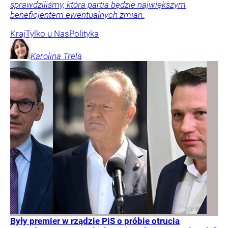
sprawdziliśmy, która partia będzie największym
beneficjentem ewentualnych zmian.
Kraj
Tylko u Nas
Polityka
Karolina
Trela
Były premier w rządzie PiS o próbie otrucia