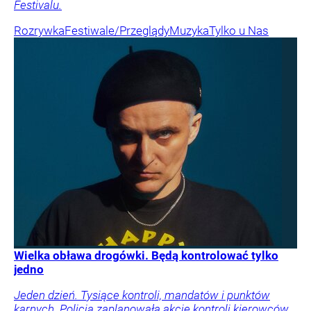
Festivalu.
Rozrywka
Festiwale/Przeglądy
Muzyka
Tylko u Nas
Wielka obława drogówki. Będą kontrolować tylko
jedno
Jeden dzień. Tysiące kontroli, mandatów i punktów
karnych. Policja zaplanowała akcję kontroli kierowców.