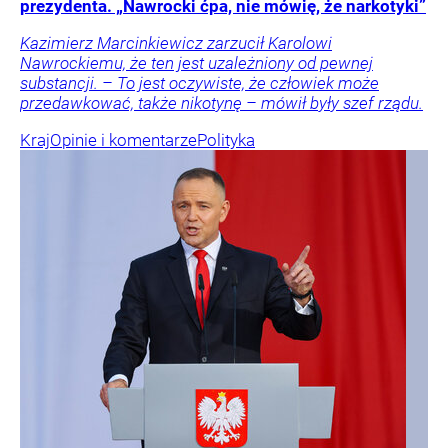
prezydenta. „Nawrocki ćpa, nie mówię, że narkotyki”
Kazimierz Marcinkiewicz zarzucił Karolowi
Nawrockiemu, że ten jest uzależniony od pewnej
substancji. – To jest oczywiste, że człowiek może
przedawkować, także nikotynę – mówił były szef rządu.
Kraj
Opinie i komentarze
Polityka