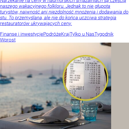
Narzekanie na ceny w nadmorskich smażalniach są częścią
naszego wakacyjnego folkloru. Jednak to nie głupota
turystów, naiwność ani niezdolność mnożenia i dodawania do
stu. To przemyślana, ale nie do końca uczciwa strategia
restauratorów ukrywających ceny.
Finanse i inwestycje
Podróże
Kraj
Tylko u Nas
Tygodnik
Wprost