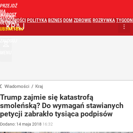
PRZEJDŹ
NA
WPROST
STRONĘ
WIADOMOŚCI
POLITYKA
BIZNES
DOM
ZDROWIE
ROZRYWKA
TYGODN
GŁÓWNĄ
KRAJ
UBSKRYBUJ
ZALOGUJ
MENU
Wiadomości
/
Kraj
Trump zajmie się katastrofą
smoleńską? Do wymagań stawianych
petycji zabrakło tysiąca podpisów
Dodano:
14
maja
2018
16:32