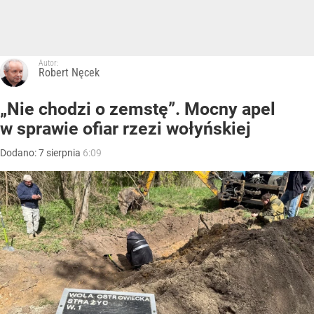
Autor:
Robert Nęcek
„Nie chodzi o zemstę”. Mocny apel
w sprawie ofiar rzezi wołyńskiej
Dodano:
7
sierpnia
6:09