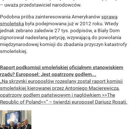
– uważa przedstawiciel narodowców.
Podobna próba zainteresowania Amerykanów
sprawą
smoleńską
była podejmowana już w 2012 roku. Wtedy
jednak zebrano zaledwie 27 tys. podpisów, a Biały Dom
zignorował nadesłaną petycję, wzywającą do powołania
międzynarodowej komisji do zbadania przyczyn katastrofy
smoleńskiej.
Raport podkomisji smoleńskiej oficjalnym stanowiskiem
rządu? Europoseł: Jest opatrzony godłem...
„Na skrzynki europosłów rozesłany został raport komisji
smoleńskiej kierowanej przez Antoniego Macierewicza,
opatrzony godłem państwowym i nagłówkiem >>The
Republic of Poland<<” – twierdzi europoseł Dariusz Rosati.