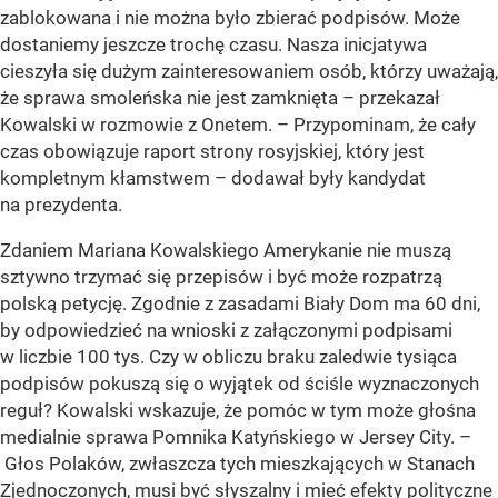
zablokowana i nie można było zbierać podpisów. Może
dostaniemy jeszcze trochę czasu. Nasza inicjatywa
cieszyła się dużym zainteresowaniem osób, którzy uważają,
że sprawa smoleńska nie jest zamknięta – przekazał
Kowalski w rozmowie z Onetem. – Przypominam, że cały
czas obowiązuje raport strony rosyjskiej, który jest
kompletnym kłamstwem – dodawał były kandydat
na prezydenta.
Zdaniem Mariana Kowalskiego Amerykanie nie muszą
sztywno trzymać się przepisów i być może rozpatrzą
polską petycję. Zgodnie z zasadami Biały Dom ma 60 dni,
by odpowiedzieć na wnioski z załączonymi podpisami
w liczbie 100 tys. Czy w obliczu braku zaledwie tysiąca
podpisów pokuszą się o wyjątek od ściśle wyznaczonych
reguł? Kowalski wskazuje, że pomóc w tym może głośna
medialnie sprawa Pomnika Katyńskiego w Jersey City. –
Głos Polaków, zwłaszcza tych mieszkających w Stanach
Zjednoczonych, musi być słyszalny i mieć efekty polityczne