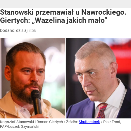
Stanowski przemawiał u Nawrockiego.
Giertych: „Wazelina jakich mało”
Dodano:
dzisiaj
8:56
Krzysztof Stanowski i Roman Giertych
/ Źródło:
Shutterstock
/
Piotr Front,
PAP/Leszek Szymański