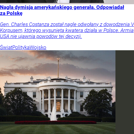
Nagła dymisja amerykańskiego generała. Odpowiadał
za Polskę
Gen. Charles Costanza został nagle odwołany z dowodzenia V
Korpusem, którego wysunięta kwatera działa w Polsce. Armia
USA nie ujawnia powodów tej decyzji.
Świat
Polityka
Wojsko