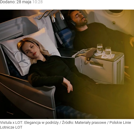
Dodano:
28
maja
10:28
Vistula x LOT: Elegancja w podróży
/ Źródło:
Materiały prasowe
/
Polskie Linie
Lotnicze LOT