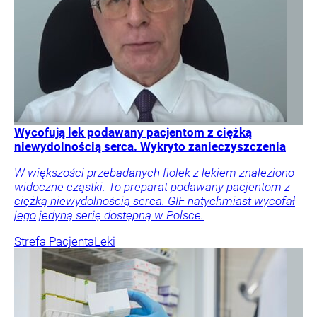
Wycofują lek podawany pacjentom z ciężką
niewydolnością serca. Wykryto zanieczyszczenia
W większości przebadanych fiolek z lekiem znaleziono
widoczne cząstki. To preparat podawany pacjentom z
ciężką niewydolnością serca. GIF natychmiast wycofał
jego jedyną serię dostępną w Polsce.
Strefa Pacjenta
Leki