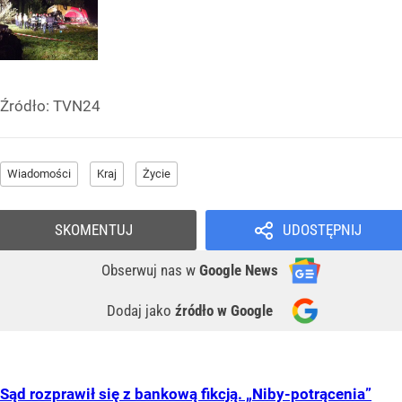
Źródło:
TVN24
Wiadomości
Kraj
Życie
SKOMENTUJ
UDOSTĘPNIJ
Obserwuj nas
w
Google News
Dodaj jako
źródło w Google
Sąd rozprawił się z bankową fikcją. „Niby-potrącenia”