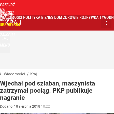
PRZEJDŹ
NA
WPROST
STRONĘ
WIADOMOŚCI
POLITYKA
BIZNES
DOM
ZDROWIE
ROZRYWKA
TYGODN
GŁÓWNĄ
KRAJ
UBSKRYBUJ
ZALOGUJ
MENU
Wiadomości
/
Kraj
Wjechał pod szlaban, maszynista
zatrzymał pociąg. PKP publikuje
nagranie
Dodano:
18
sierpnia
2018
10:22