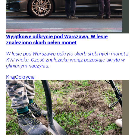
Wyjątkowe odkrycie pod Warszawą. W lesie
znaleziono skarb pełen monet
W lesie pod Warszawą odkryto skarb srebrnych monet z
XVII wieku. Część znaleziska wciąż pozostaje ukryta w
glinianym naczyniu.
Kraj
Odkrycia