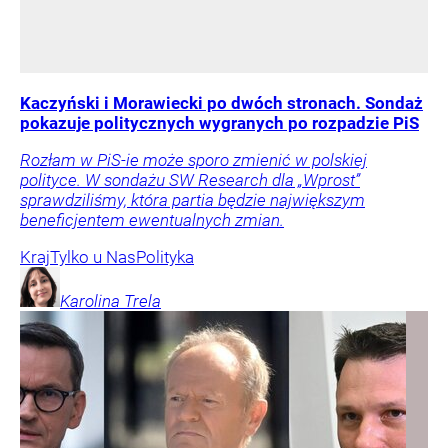
Kaczyński i Morawiecki po dwóch stronach. Sondaż
pokazuje politycznych wygranych po rozpadzie PiS
Rozłam w PiS-ie może sporo zmienić w polskiej
polityce. W sondażu SW Research dla „Wprost”
sprawdziliśmy, która partia będzie największym
beneficjentem ewentualnych zmian.
Kraj
Tylko u Nas
Polityka
Karolina
Trela