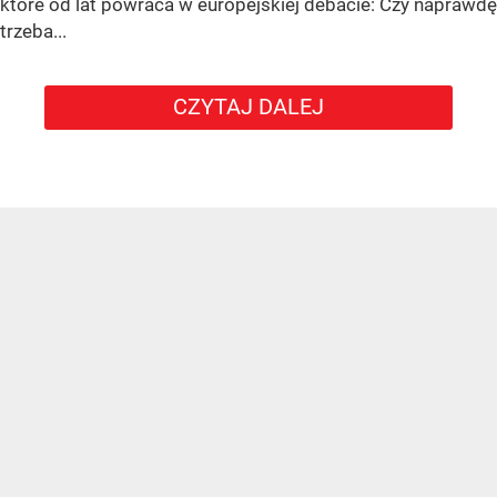
które od lat powraca w europejskiej debacie: Czy naprawdę
trzeba...
CZYTAJ DALEJ