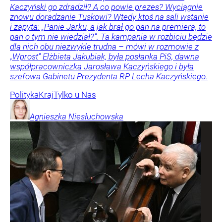
Kaczyński go zdradził? A co powie prezes? Wyciągnie
znowu doradzanie Tuskowi? Wtedy ktoś na sali wstanie
i zapyta: „Panie Jarku, a jak brał go pan na premiera, to
pan o tym nie wiedział?”. Ta kampania w rozbiciu będzie
dla nich obu niezwykle trudna – mówi w rozmowie z
„Wprost” Elżbieta Jakubiak, była posłanka PiS, dawna
współpracowniczka Jarosława Kaczyńskiego i była
szefowa Gabinetu Prezydenta RP Lecha Kaczyńskiego.
Polityka
Kraj
Tylko u Nas
Agnieszka
Niesłuchowska