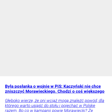
Była posłanka o wojnie w PiS: Kaczyński nie chce
zniszczyć Morawieckiego. Chodzi o coś większego
Głęboko wierzę, że oni wciąż mogą znaleźć powód, dla
którego warto usiąść do stołu i pojechać w Polskę
razem. Bo co w kampanii powie Morawiecki? Że