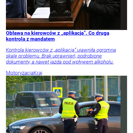
Obława na kierowców z „aplikacją”. Co druga
kontrola z mandatem
Kontrola kierowców z „aplikacją” ujawniła ogromną
skalę problemu. Brak uprawnień, podrobione
dokumenty, a nawet jazda pod wpływem alkoholu.
Motoryzacja
Kraj