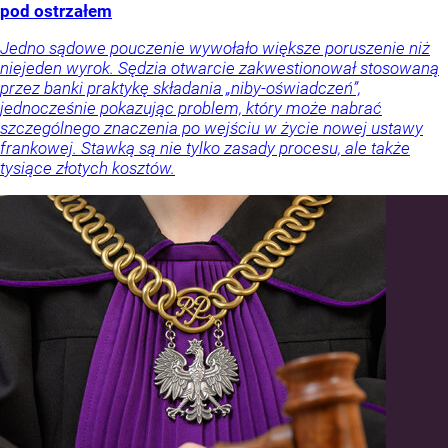
pod ostrzałem
Jedno sądowe pouczenie wywołało większe poruszenie niż
niejeden wyrok. Sędzia otwarcie zakwestionował stosowaną
przez banki praktykę składania „niby-oświadczeń”,
jednocześnie pokazując problem, który może nabrać
szczególnego znaczenia po wejściu w życie nowej ustawy
frankowej. Stawką są nie tylko zasady procesu, ale także
tysiące złotych kosztów.