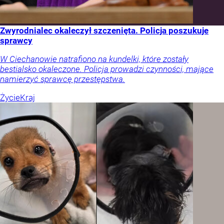
Zwyrodnialec okaleczył szczenięta. Policja poszukuje
sprawcy
W Ciechanowie natrafiono na kundelki, które zostały
bestialsko okaleczone. Policja prowadzi czynności, mające
namierzyć sprawcę przestępstwa.
Życie
Kraj