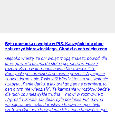
Była posłanka o wojnie w PiS: Kaczyński nie chce
zniszczyć Morawieckiego. Chodzi o coś większego
Głęboko wierzę, że oni wciąż mogą znaleźć powód, dla
którego warto usiąść do stołu i pojechać w Polskę
razem. Bo co w kampanii powie Morawiecki? Że
Kaczyński go zdradził? A co powie prezes? Wyciągnie
znowu doradzanie Tuskowi? Wtedy ktoś na sali wstanie
i zapyta: „Panie Jarku, a jak brał go pan na premiera, to
pan o tym nie wiedział?”. Ta kampania w rozbiciu będzie
dla nich obu niezwykle trudna – mówi w rozmowie z
„Wprost” Elżbieta Jakubiak, była posłanka PiS, dawna
współpracowniczka Jarosława Kaczyńskiego i była
szefowa Gabinetu Prezydenta RP Lecha Kaczyńskiego.