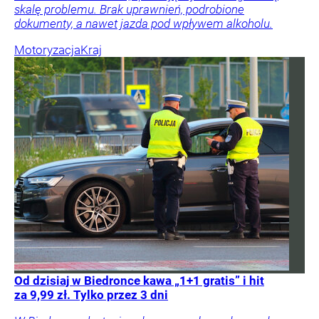
skalę problemu. Brak uprawnień, podrobione
dokumenty, a nawet jazda pod wpływem alkoholu.
Motoryzacja
Kraj
Od dzisiaj w Biedronce kawa „1+1 gratis” i hit
za 9,99 zł. Tylko przez 3 dni