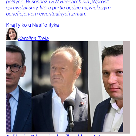
polityce. W sondażu SW Research dla „Wprost”
sprawdziliśmy, która partia będzie największym
beneficjentem ewentualnych zmian.
Kraj
Tylko u Nas
Polityka
Karolina
Trela