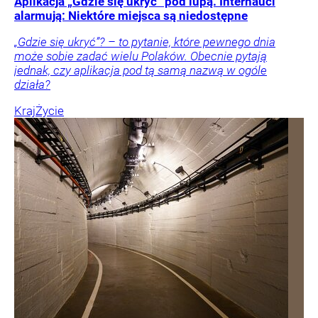
Aplikacja „Gdzie się ukryć” pod lupą. Internauci
alarmują: Niektóre miejsca są niedostępne
„Gdzie się ukryć”? – to pytanie, które pewnego dnia
może sobie zadać wielu Polaków. Obecnie pytają
jednak, czy aplikacja pod tą samą nazwą w ogóle
działa?
Kraj
Życie