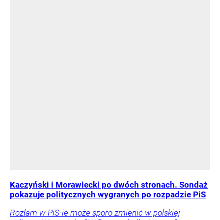
Kaczyński i Morawiecki po dwóch stronach. Sondaż
pokazuje politycznych wygranych po rozpadzie PiS
Rozłam w PiS-ie może sporo zmienić w polskiej