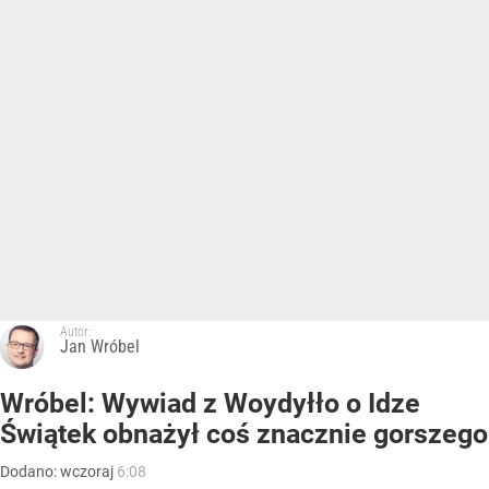
Autor:
Jan Wróbel
Wróbel: Wywiad z Woydyłło o Idze
Świątek obnażył coś znacznie gorszego
Dodano:
wczoraj
6:08