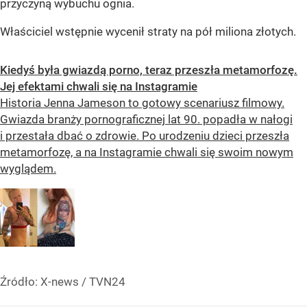
przyczyną wybuchu ognia.
Właściciel wstępnie wycenił straty na pół miliona złotych.
Kiedyś była gwiazdą porno, teraz przeszła metamorfozę.
Jej efektami chwali się na Instagramie
Historia Jenna Jameson to gotowy scenariusz filmowy.
Gwiazda branży pornograficznej lat 90. popadła w nałogi
i przestała dbać o zdrowie. Po urodzeniu dzieci przeszła
metamorfozę, a na Instagramie chwali się swoim nowym
wyglądem.
Źródło:
X-news
/
TVN24