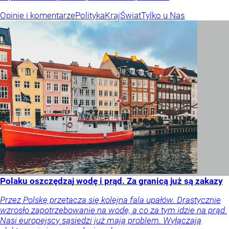
Opinie i komentarze
Polityka
Kraj
Świat
Tylko u Nas
Polaku oszczędzaj wodę i prąd. Za granicą już są zakazy
Przez Polskę przetacza się kolejna fala upałów. Drastycznie
wzrosło zapotrzebowanie na wodę, a co za tym idzie na prąd.
Nasi europejscy sąsiedzi już mają problem. Wyłączają