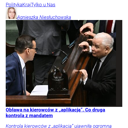
Polityka
Kraj
Tylko u Nas
Agnieszka
Niesłuchowska
Obława na kierowców z „aplikacją”. Co druga
kontrola z mandatem
Kontrola kierowców z „aplikacją” ujawniła ogromną