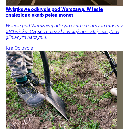
Wyjątkowe odkrycie pod Warszawą. W lesie
znaleziono skarb pełen monet
W lesie pod Warszawą odkryto skarb srebrnych monet z
XVII wieku. Część znaleziska wciąż pozostaje ukryta w
glinianym naczyniu.
Kraj
Odkrycia