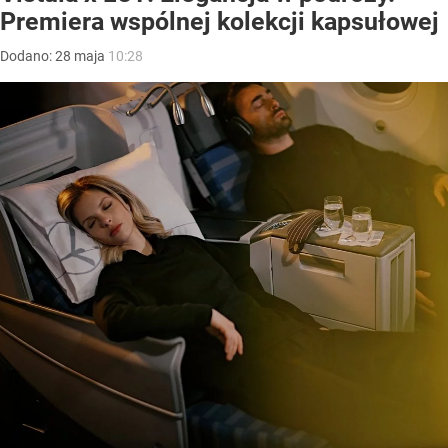
Premiera wspólnej kolekcji kapsułowej
Dodano:
28
maja
10:28