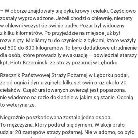
– W oborze znajdowały się byki, krowy i cielaki. Częściowo
zostały wyprowadzone. Jeżeli chodzi o chlewnię, niestety
w chlewni wszystkie świnie padły. Pożar był widoczny
z kilku kilometrów. Po przyjeździe na miejsce już był
rozwinięty. Mieliśmy tu do czynienia z bykami, które ważyły
od 500 do 800 kilogramów To było dodatkowe utrudnienie
dla osób, które prowadziły ewakuację – powiedział starszy
kpt. Piotr Krzemiński ze straży pożarnej w Lęborku.
Rzecznik Państwowej Straży Pożarnej w Lęborku podał,
że od ognia i dymu zginęło kilkaset świń oraz około 20
cielaków. Część uratowanych zwierząt jest poparzona,
nie wiadomo na razie dokładnie w jakim są stanie. Ocenią
to weterynarze.
Niegroźnie poszkodowana została jedna osoba.
To mężczyzna, który podtruł się dymem. W akcji brało
udział 20 zastępów straży pożarnej. Nie wiadomo, co było