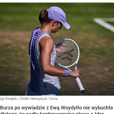
Iga Świątek
/ Źródło:
Newspix.pl
/
Zuma
Burza po wywiadzie z Ewą Woydyłło nie wybuchła