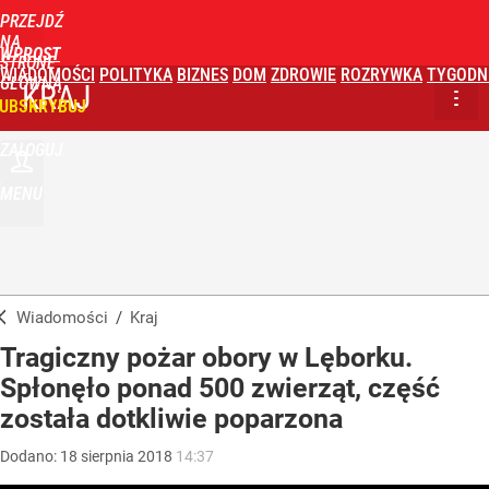
PRZEJDŹ
NA
WPROST
STRONĘ
WIADOMOŚCI
POLITYKA
BIZNES
DOM
ZDROWIE
ROZRYWKA
TYGODN
GŁÓWNĄ
KRAJ
UBSKRYBUJ
ZALOGUJ
MENU
Wiadomości
/
Kraj
Tragiczny pożar obory w Lęborku.
Spłonęło ponad 500 zwierząt, część
została dotkliwie poparzona
Dodano:
18
sierpnia
2018
14:37