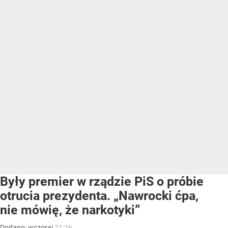
Były premier w rządzie PiS o próbie
otrucia prezydenta. „Nawrocki ćpa,
nie mówię, że narkotyki”
Dodano:
wczoraj
21:26