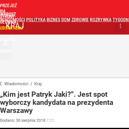
PRZEJDŹ
NA
WPROST
STRONĘ
WIADOMOŚCI
POLITYKA
BIZNES
DOM
ZDROWIE
ROZRYWKA
TYGODN
GŁÓWNĄ
KRAJ
UBSKRYBUJ
ZALOGUJ
MENU
Wiadomości
/
Kraj
„Kim jest Patryk Jaki?”. Jest spot
wyborczy kandydata na prezydenta
Warszawy
Dodano:
30
sierpnia
2018
7:22