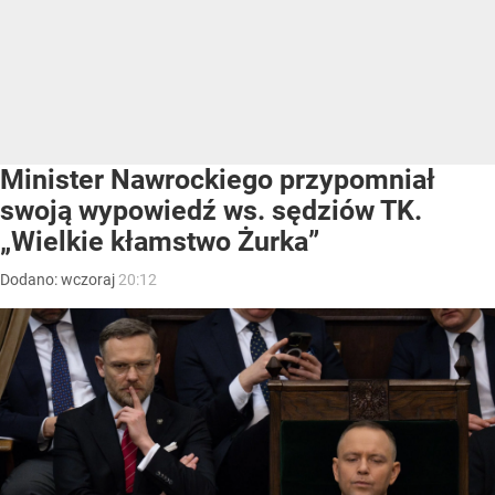
Minister Nawrockiego przypomniał
swoją wypowiedź ws. sędziów TK.
„Wielkie kłamstwo Żurka”
Dodano:
wczoraj
20:12