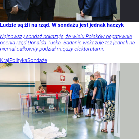
Ludzie są źli na rząd. W sondażu jest jednak haczyk
Najnowszy sondaż pokazuje, że wielu Polaków negatywnie
ocenia rząd Donalda Tuska. Badanie wskazuje też jednak na
niemal całkowity podział między elektoratami.
Kraj
Polityka
Sondaże