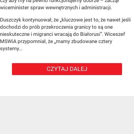
czy aby my na pewno funkcjonujemy dobrze – zaczął
wiceminister spraw wewnętrznych i administracji.
Duszczyk kontynuował, że „kluczowe jest to, że nawet jeśli
dochodzi do prób przekroczenia granicy to są one
nieskuteczne i migranci wracają do Białorusi”. Wiceszef
MSWiA przypomniał, że „mamy zbudowane cztery
systemy...
CZYTAJ DALEJ