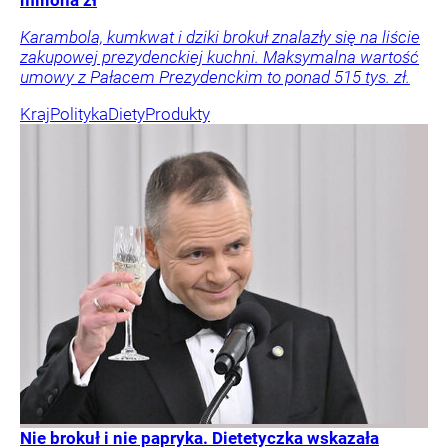
miliona zł
Karambola, kumkwat i dziki brokuł znalazły się na liście
zakupowej prezydenckiej kuchni. Maksymalna wartość
umowy z Pałacem Prezydenckim to ponad 515 tys. zł.
Kraj
Polityka
Diety
Produkty
Nie brokuł i nie papryka. Dietetyczka wskazała