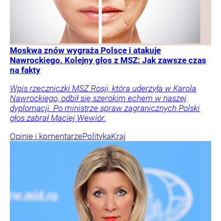
Moskwa znów wygraża Polsce i atakuje
Nawrockiego. Kolejny głos z MSZ: Jak zawsze czas
na fakty
Wpis rzeczniczki MSZ Rosji, która uderzyła w Karola
Nawrockiego, odbił się szerokim echem w naszej
dyplomacji. Po ministrze spraw zagranicznych Polski
głos zabrał Maciej Wewiór.
Opinie i komentarze
Polityka
Kraj