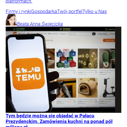
platformach.
Firmy i rynki
Gospodarka
Twój portfel
Tylko u Nas
Beata Anna
Święcicka
Tym będzie można się objadać w Pałacu
Prezydenckim. Zamówienia kuchni na ponad pół