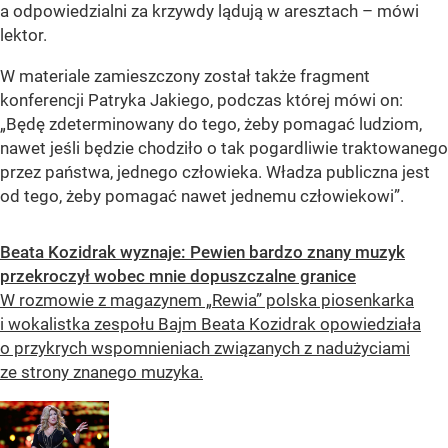
a odpowiedzialni za krzywdy lądują w aresztach – mówi
lektor.
W materiale zamieszczony został także fragment
konferencji Patryka Jakiego, podczas której mówi on:
„Będę zdeterminowany do tego, żeby pomagać ludziom,
nawet jeśli będzie chodziło o tak pogardliwie traktowanego
przez państwa, jednego człowieka. Władza publiczna jest
od tego, żeby pomagać nawet jednemu człowiekowi”.
Beata Kozidrak wyznaje: Pewien bardzo znany muzyk
przekroczył wobec mnie dopuszczalne granice
W rozmowie z magazynem „Rewia” polska piosenkarka
i wokalistka zespołu Bajm Beata Kozidrak opowiedziała
o przykrych wspomnieniach związanych z nadużyciami
ze strony znanego muzyka.