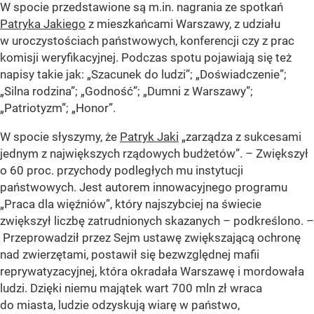
W spocie przedstawione są m.in. nagrania ze spotkań
Patryka Jakiego
z mieszkańcami Warszawy, z udziału
w uroczystościach państwowych, konferencji czy z prac
komisji weryfikacyjnej. Podczas spotu pojawiają się też
napisy takie jak:
„Szacunek do ludzi”
;
„Doświadczenie”
;
„Silna rodzina”
;
„Godność”
; „Dumni z Warszawy”;
„Patriotyzm”; „Honor”.
W spocie słyszymy, że
Patryk Jaki
„zarządza z sukcesami
jednym z największych rządowych budżetów”
. – Zwiększył
o 60 proc. przychody podległych mu instytucji
państwowych. Jest autorem innowacyjnego programu
„Praca dla więźniów”, który najszybciej na świecie
zwiększył liczbę zatrudnionych skazanych – podkreślono. –
Przeprowadził przez Sejm ustawę zwiększającą ochronę
nad zwierzętami, postawił się bezwzględnej mafii
reprywatyzacyjnej, która okradała Warszawę i mordowała
ludzi. Dzięki niemu majątek wart 700 mln zł wraca
do miasta, ludzie odzyskują wiarę w państwo,