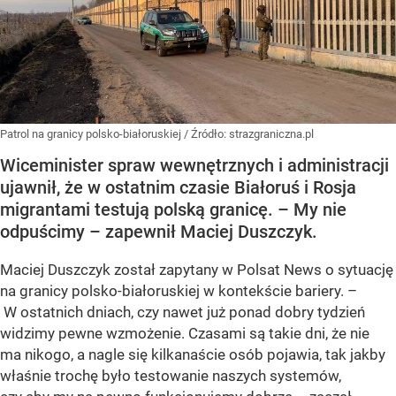
Patrol na granicy polsko-białoruskiej
/ Źródło:
strazgraniczna.pl
Wiceminister spraw wewnętrznych i administracji
ujawnił, że w ostatnim czasie Białoruś i Rosja
migrantami testują polską granicę. – My nie
odpuścimy – zapewnił Maciej Duszczyk.
Maciej Duszczyk został zapytany w Polsat News o sytuację
na granicy polsko-białoruskiej w kontekście bariery. –
W ostatnich dniach, czy nawet już ponad dobry tydzień
widzimy pewne wzmożenie. Czasami są takie dni, że nie
ma nikogo, a nagle się kilkanaście osób pojawia, tak jakby
właśnie trochę było testowanie naszych systemów,