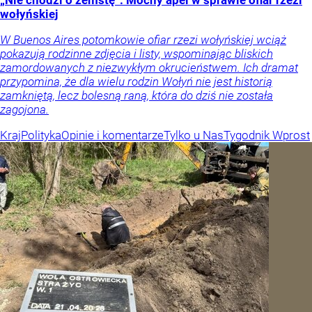
„Nie chodzi o zemstę”. Mocny apel w sprawie ofiar rzezi
wołyńskiej
W Buenos Aires potomkowie ofiar rzezi wołyńskiej wciąż
pokazują rodzinne zdjęcia i listy, wspominając bliskich
zamordowanych z niezwykłym okrucieństwem. Ich dramat
przypomina, że dla wielu rodzin Wołyń nie jest historią
zamkniętą, lecz bolesną raną, która do dziś nie została
zagojona.
Kraj
Polityka
Opinie i komentarze
Tylko u Nas
Tygodnik Wprost