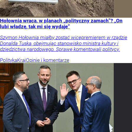
Hołownia wraca, w planach „polityczny zamach”? „On
lubi władzę, tak mi się wydaje”
Szymon Hołownia miałby zostać wicepremierem w rządzie
Donalda Tuska, obejmując stanowisko ministra kultury i
dziedzictwa narodowego. Sprawę komentowali politycy.
Polityka
Kraj
Opinie i komentarze