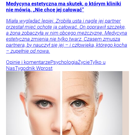
Medycyna estetyczna ma skutek, o którym kliniki
nie mówią. „Nie chcę jej całować”
Miała wyglądać lepiej. Zrobiła usta i nagle jej partner
przestał mieć ochotę ją całować. On poprawił szczękę,
a żona zobaczyła w nim obcego mężczyznę. Medycyna
estetyczna zmienia nie tylko twarz. Czasem zmusza
partnera, by nauczył się jej – i człowieka, którego kocha
– zupełnie od nowa.
Opinie i komentarze
Psychologia
Życie
Tylko u
Nas
Tygodnik Wprost