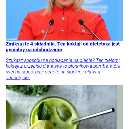
Zmiksuj te 4 składniki. Ten koktajl od dietetyka jest
genialny na odchudzanie
Szukasz sposobu na podjadanie na diecie? Ten zielony
koktajl z przepisu dietetyka to błonnikowa bomba, która
syci na długo, gasi ochotę na słodkie i ułatwia
chudnięcie.