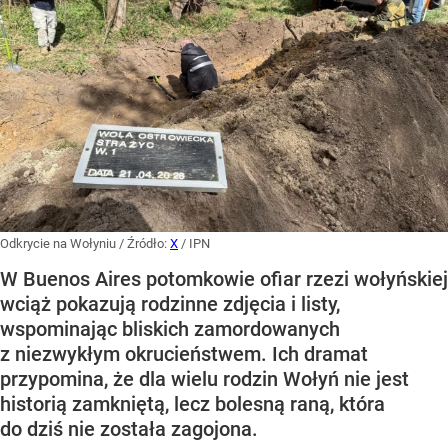
Odkrycie na Wołyniu
/ Źródło:
X
/
IPN
W Buenos Aires potomkowie ofiar rzezi wołyńskiej
wciąż pokazują rodzinne zdjęcia i listy,
wspominając bliskich zamordowanych
z niezwykłym okrucieństwem. Ich dramat
przypomina, że dla wielu rodzin Wołyń nie jest
historią zamkniętą, lecz bolesną raną, która
do dziś nie została zagojona.