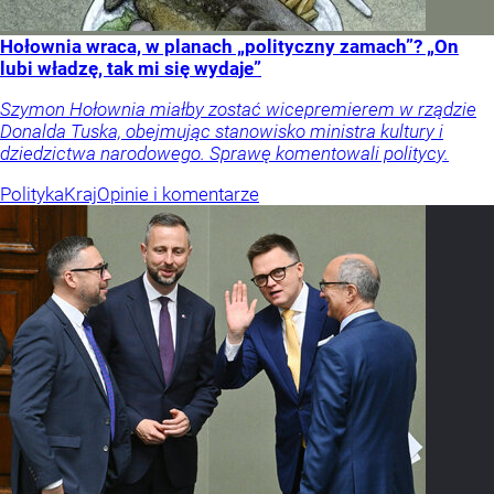
Hołownia wraca, w planach „polityczny zamach”? „On
lubi władzę, tak mi się wydaje”
Szymon Hołownia miałby zostać wicepremierem w rządzie
Donalda Tuska, obejmując stanowisko ministra kultury i
dziedzictwa narodowego. Sprawę komentowali politycy.
Polityka
Kraj
Opinie i komentarze