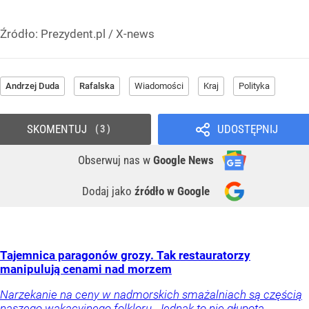
Źródło:
Prezydent.pl
/
X-news
Andrzej Duda
Rafalska
Wiadomości
Kraj
Polityka
SKOMENTUJ
UDOSTĘPNIJ
3
Obserwuj nas
w
Google News
Dodaj jako
źródło w Google
Tajemnica paragonów grozy. Tak restauratorzy
manipulują cenami nad morzem
Narzekanie na ceny w nadmorskich smażalniach są częścią
naszego wakacyjnego folkloru. Jednak to nie głupota