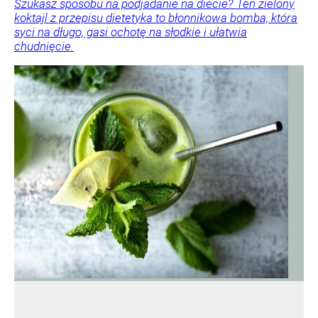
Szukasz sposobu na podjadanie na diecie? Ten zielony
koktajl z przepisu dietetyka to błonnikowa bomba, która
syci na długo, gasi ochotę na słodkie i ułatwia
chudnięcie.