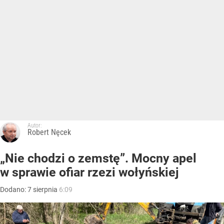
Autor:
Robert Nęcek
„Nie chodzi o zemstę”. Mocny apel
w sprawie ofiar rzezi wołyńskiej
Dodano:
7
sierpnia
6:09