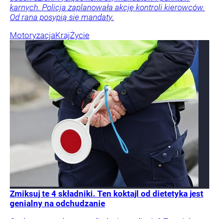
karnych. Policja zaplanowała akcję kontroli kierowców.
Od rana posypią się mandaty.
Motoryzacja
Kraj
Życie
Zmiksuj te 4 składniki. Ten koktajl od dietetyka jest
genialny na odchudzanie