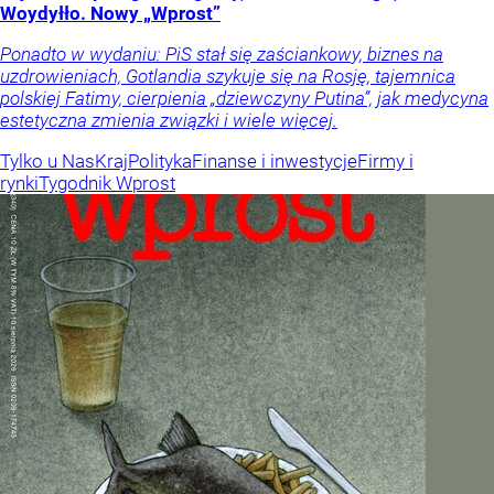
Woydyłło. Nowy „Wprost”
Ponadto w wydaniu: PiS stał się zaściankowy, biznes na
uzdrowieniach, Gotlandia szykuje się na Rosję, tajemnica
polskiej Fatimy, cierpienia „dziewczyny Putina”, jak medycyna
estetyczna zmienia związki i wiele więcej.
Tylko u Nas
Kraj
Polityka
Finanse i inwestycje
Firmy i
rynki
Tygodnik Wprost