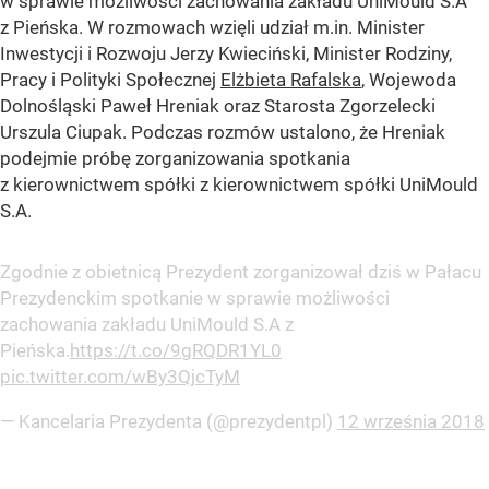
w sprawie możliwości zachowania zakładu UniMould S.A
z Pieńska. W rozmowach wzięli udział m.in. Minister
Inwestycji i Rozwoju Jerzy Kwieciński, Minister Rodziny,
Pracy i Polityki Społecznej
Elżbieta Rafalska
, Wojewoda
Dolnośląski Paweł Hreniak oraz Starosta Zgorzelecki
Urszula Ciupak. Podczas rozmów ustalono, że Hreniak
podejmie próbę zorganizowania spotkania
z kierownictwem spółki z kierownictwem spółki UniMould
S.A.
Zgodnie z obietnicą Prezydent zorganizował dziś w Pałacu
Prezydenckim spotkanie w sprawie możliwości
zachowania zakładu UniMould S.A z
Pieńska.
https://t.co/9gRQDR1YL0
pic.twitter.com/wBy3QjcTyM
— Kancelaria Prezydenta (@prezydentpl)
12 września 2018