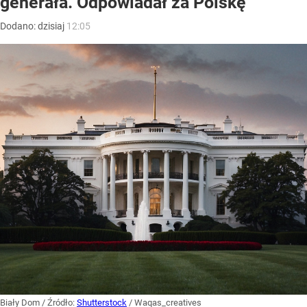
generała. Odpowiadał za Polskę
Dodano:
dzisiaj
12:05
Biały Dom
/ Źródło:
Shutterstock
/
Waqas_creatives