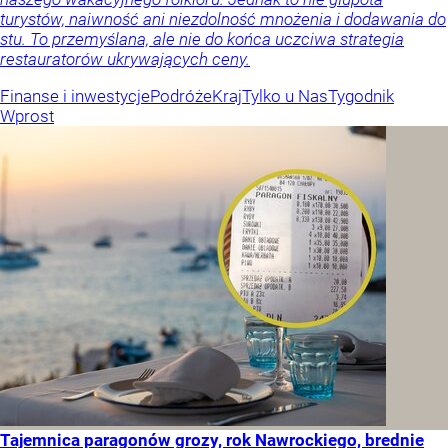
turystów, naiwność ani niezdolność mnożenia i dodawania do
stu. To przemyślana, ale nie do końca uczciwa strategia
restauratorów ukrywających ceny.
Finanse i inwestycje
Podróże
Kraj
Tylko u Nas
Tygodnik
Wprost
Tajemnica paragonów grozy, rok Nawrockiego, brednie