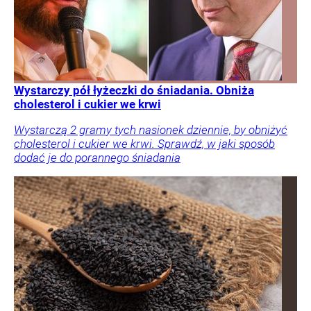
Wystarczy pół łyżeczki do śniadania. Obniża
cholesterol i cukier we krwi
Wystarczą 2 gramy tych nasionek dziennie, by obniżyć
cholesterol i cukier we krwi. Sprawdź, w jaki sposób
dodać je do porannego śniadania