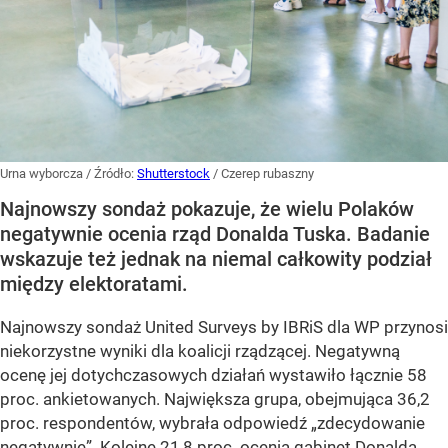
Urna wyborcza
/ Źródło:
Shutterstock
/
Czerep rubaszny
Najnowszy sondaż pokazuje, że wielu Polaków
negatywnie ocenia rząd Donalda Tuska. Badanie
wskazuje też jednak na niemal całkowity podział
między elektoratami.
Najnowszy sondaż United Surveys by IBRiS dla WP przynosi
niekorzystne wyniki dla koalicji rządzącej. Negatywną
ocenę jej dotychczasowych działań wystawiło łącznie 58
proc. ankietowanych. Największa grupa, obejmująca 36,2
proc. respondentów, wybrała odpowiedź „zdecydowanie
negatywnie”. Kolejne 21,8 proc. ocenia gabinet Donalda