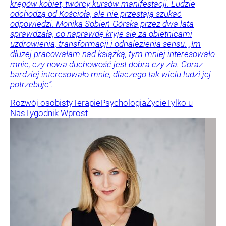
kręgów kobiet, twórcy kursów manifestacji. Ludzie
odchodzą od Kościoła, ale nie przestają szukać
odpowiedzi. Monika Sobień-Górska przez dwa lata
sprawdzała, co naprawdę kryje się za obietnicami
uzdrowienia, transformacji i odnalezienia sensu. „Im
dłużej pracowałam nad książką, tym mniej interesowało
mnie, czy nowa duchowość jest dobra czy zła. Coraz
bardziej interesowało mnie, dlaczego tak wielu ludzi jej
potrzebuje”.
Rozwój osobisty
Terapie
Psychologia
Życie
Tylko u
Nas
Tygodnik Wprost