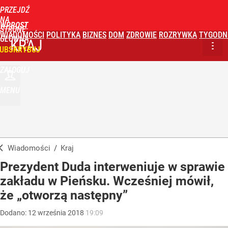
PRZEJDŹ
NA
WPROST
STRONĘ
WIADOMOŚCI
POLITYKA
BIZNES
DOM
ZDROWIE
ROZRYWKA
TYGODN
GŁÓWNĄ
KRAJ
UBSKRYBUJ
ZALOGUJ
MENU
Wiadomości
/
Kraj
Prezydent Duda interweniuje w sprawie
zakładu w Pieńsku. Wcześniej mówił,
że „otworzą następny”
Dodano:
12
września
2018
19:09