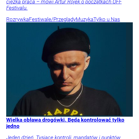
ciężka praca – mówi Artur Rojek o początkach OFF
Festivalu.
Rozrywka
Festiwale/Przeglądy
Muzyka
Tylko u Nas
Wielka obława drogówki. Będą kontrolować tylko
jedno
Jeden dzień. Tysiące kontroli, mandatów i punktów