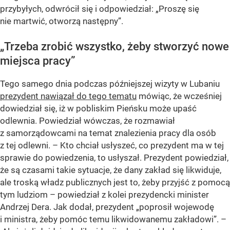
przybyłych, odwrócił się i odpowiedział: „Proszę się
nie martwić, otworzą następny”.
„Trzeba zrobić wszystko, żeby stworzyć nowe
miejsca pracy”
Tego samego dnia podczas późniejszej wizyty w Lubaniu
prezydent nawiązał do tego tematu
mówiąc, że wcześniej
dowiedział się, iż w pobliskim Pieńsku może upaść
odlewnia. Powiedział wówczas, że rozmawiał
z samorządowcami na temat znalezienia pracy dla osób
z tej odlewni. – Kto chciał usłyszeć, co prezydent ma w tej
sprawie do powiedzenia, to usłyszał. Prezydent powiedział,
że są czasami takie sytuacje, że dany zakład się likwiduje,
ale troską władz publicznych jest to, żeby przyjść z pomocą
tym ludziom – powiedział z kolei prezydencki minister
Andrzej Dera. Jak dodał, prezydent „poprosił wojewodę
i ministra, żeby pomóc temu likwidowanemu zakładowi”. –