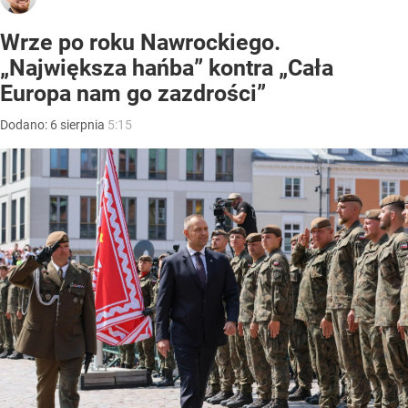
Wrze po roku Nawrockiego.
„Największa hańba” kontra „Cała
Europa nam go zazdrości”
Dodano:
6
sierpnia
5:15