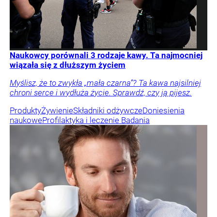
Naukowcy porównali 3 rodzaje kawy. Ta najmocniej
wiązała się z dłuższym życiem
Myślisz, że to zwykła „mała czarna”? Ta kawa najsilniej
chroni serce i wydłuża życie. Sprawdź, czy ją pijesz.
Produkty
Żywienie
Składniki odżywcze
Doniesienia
naukowe
Profilaktyka i leczenie
Badania