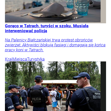
Gorąco w Tatrach, turyści w szoku. Musiała
interweniować policja
Na Palenicy Białczańskiej trwa protest obrońców
zwierząt. Aktywiści blokują fasiągi i domagają się końca
pracy koni w Tatrach.
Kraj
Miejsca
Turystyka