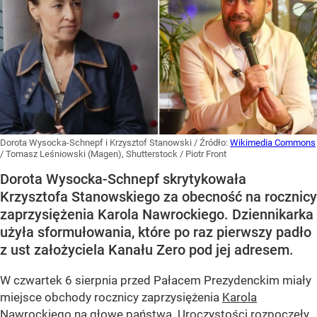
Dorota Wysocka-Schnepf i Krzysztof Stanowski
/ Źródło:
Wikimedia Commons
/
Tomasz Leśniowski (Magen), Shutterstock / Piotr Front
Dorota Wysocka-Schnepf skrytykowała
Krzysztofa Stanowskiego za obecność na rocznicy
zaprzysiężenia Karola Nawrockiego. Dziennikarka
użyła sformułowania, które po raz pierwszy padło
z ust założyciela Kanału Zero pod jej adresem.
W czwartek 6 sierpnia przed Pałacem Prezydenckim miały
miejsce obchody rocznicy zaprzysiężenia
Karola
Nawrockiego
na głowę państwa. Uroczystości rozpoczęły