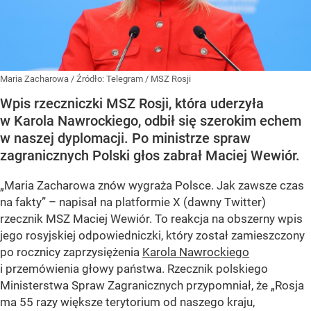
Maria Zacharowa
/ Źródło:
Telegram
/
MSZ Rosji
Wpis rzeczniczki MSZ Rosji, która uderzyła
w Karola Nawrockiego, odbił się szerokim echem
w naszej dyplomacji. Po ministrze spraw
zagranicznych Polski głos zabrał Maciej Wewiór.
„Maria Zacharowa znów wygraża Polsce. Jak zawsze czas
na fakty” – napisał na platformie X (dawny Twitter)
rzecznik MSZ Maciej Wewiór. To reakcja na obszerny wpis
jego rosyjskiej odpowiedniczki, który został zamieszczony
po rocznicy zaprzysiężenia
Karola Nawrockiego
i przemówienia głowy państwa. Rzecznik polskiego
Ministerstwa Spraw Zagranicznych przypomniał, że „Rosja
ma 55 razy większe terytorium od naszego kraju,