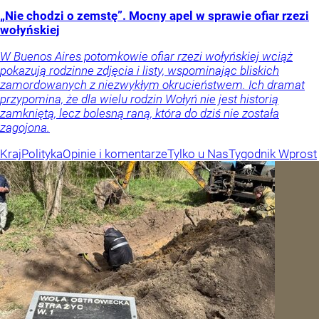
„Nie chodzi o zemstę”. Mocny apel w sprawie ofiar rzezi
wołyńskiej
W Buenos Aires potomkowie ofiar rzezi wołyńskiej wciąż
pokazują rodzinne zdjęcia i listy, wspominając bliskich
zamordowanych z niezwykłym okrucieństwem. Ich dramat
przypomina, że dla wielu rodzin Wołyń nie jest historią
zamkniętą, lecz bolesną raną, która do dziś nie została
zagojona.
Kraj
Polityka
Opinie i komentarze
Tylko u Nas
Tygodnik Wprost