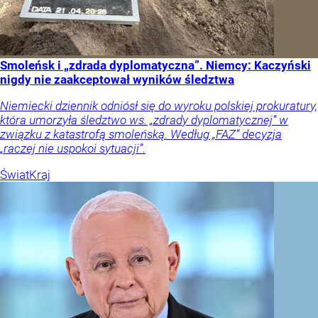
Smoleńsk i „zdrada dyplomatyczna”. Niemcy: Kaczyński
nigdy nie zaakceptował wyników śledztwa
Niemiecki dziennik odniósł się do wyroku polskiej prokuratury,
która umorzyła śledztwo ws. „zdrady dyplomatycznej” w
związku z katastrofą smoleńską. Według „FAZ” decyzja
„raczej nie uspokoi sytuacji”.
Świat
Kraj