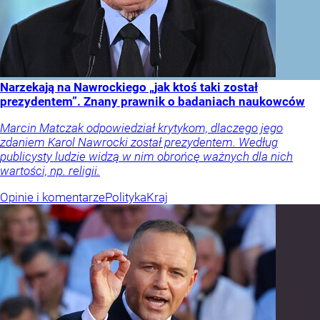
Narzekają na Nawrockiego „jak ktoś taki został
prezydentem”. Znany prawnik o badaniach naukowców
Marcin Matczak odpowiedział krytykom, dlaczego jego
zdaniem Karol Nawrocki został prezydentem. Według
publicysty ludzie widzą w nim obrońcę ważnych dla nich
wartości, np. religii.
Opinie i komentarze
Polityka
Kraj