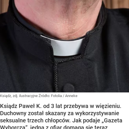
Ksiądz, zdj. ilustracyjne
Źródło:
Fotolia
/
Anneke
Ksiądz Paweł K. od 3 lat przebywa w więzieniu.
Duchowny został skazany za wykorzystywanie
seksualne trzech chłopców. Jak podaje „Gazeta
Wyborcza”, jedna z ofiar domaga się teraz