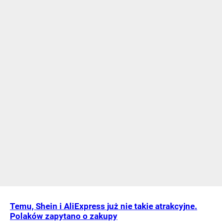
Temu, Shein i AliExpress już nie takie atrakcyjne.
Polaków zapytano o zakupy