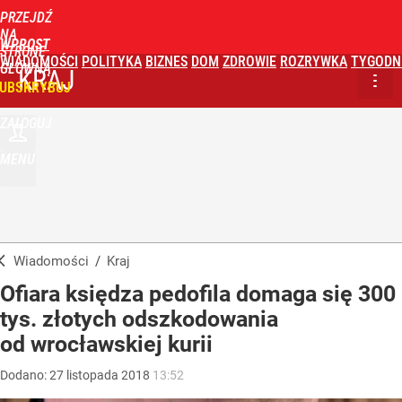
PRZEJDŹ
NA
WPROST
STRONĘ
WIADOMOŚCI
POLITYKA
BIZNES
DOM
ZDROWIE
ROZRYWKA
TYGODN
GŁÓWNĄ
KRAJ
UBSKRYBUJ
ZALOGUJ
MENU
Wiadomości
/
Kraj
Ofiara księdza pedofila domaga się 300
tys. złotych odszkodowania
od wrocławskiej kurii
Dodano:
27
listopada
2018
13:52