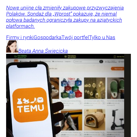
Nowe unijne cła zmieniły zakupowe przyzwyczajenia
Polaków. Sondaż dla „Wprost” pokazuje, że niemal
połowa badanych ograniczyła zakupy na azjatyckich
platformach.
Firmy i rynki
Gospodarka
Twój portfel
Tylko u Nas
Beata Anna
Święcicka