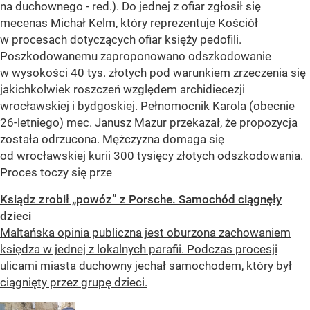
na duchownego - red.). Do jednej z ofiar zgłosił się
mecenas Michał Kelm, który reprezentuje Kościół
w procesach dotyczących ofiar księży pedofili.
Poszkodowanemu zaproponowano odszkodowanie
w wysokości 40 tys. złotych pod warunkiem zrzeczenia się
jakichkolwiek roszczeń względem archidiecezji
wrocławskiej i bydgoskiej. Pełnomocnik Karola (obecnie
26-letniego) mec. Janusz Mazur przekazał, że propozycja
została odrzucona. Mężczyzna domaga się
od wrocławskiej kurii 300 tysięcy złotych odszkodowania.
Proces toczy się prze
Ksiądz zrobił „powóz” z Porsche. Samochód ciągnęły
dzieci
Maltańska opinia publiczna jest oburzona zachowaniem
księdza w jednej z lokalnych parafii. Podczas procesji
ulicami miasta duchowny jechał samochodem, który był
ciągnięty przez grupę dzieci.