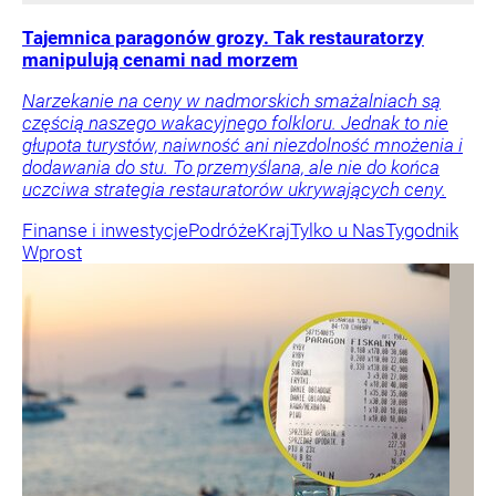
Tajemnica paragonów grozy. Tak restauratorzy
manipulują cenami nad morzem
Narzekanie na ceny w nadmorskich smażalniach są
częścią naszego wakacyjnego folkloru. Jednak to nie
głupota turystów, naiwność ani niezdolność mnożenia i
dodawania do stu. To przemyślana, ale nie do końca
uczciwa strategia restauratorów ukrywających ceny.
Finanse i inwestycje
Podróże
Kraj
Tylko u Nas
Tygodnik
Wprost