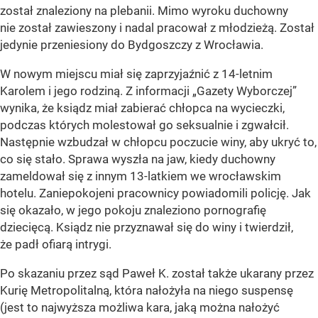
został znaleziony na plebanii. Mimo wyroku duchowny
nie został zawieszony i nadal pracował z młodzieżą. Został
jedynie przeniesiony do Bydgoszczy z Wrocławia.
W nowym miejscu miał się zaprzyjaźnić z 14-letnim
Karolem i jego rodziną. Z informacji „Gazety Wyborczej”
wynika, że ksiądz miał zabierać chłopca na wycieczki,
podczas których molestował go seksualnie i zgwałcił.
Następnie wzbudzał w chłopcu poczucie winy, aby ukryć to,
co się stało. Sprawa wyszła na jaw, kiedy duchowny
zameldował się z innym 13-latkiem we wrocławskim
hotelu. Zaniepokojeni pracownicy powiadomili policję. Jak
się okazało, w jego pokoju znaleziono pornografię
dziecięcą. Ksiądz nie przyznawał się do winy i twierdził,
że padł ofiarą intrygi.
Po skazaniu przez sąd Paweł K. został także ukarany przez
Kurię Metropolitalną, która nałożyła na niego suspensę
(jest to najwyższa możliwa kara, jaką można nałożyć