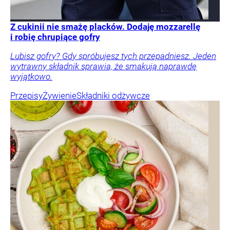
Z cukinii nie smażę placków. Dodaję mozzarellę
i robię chrupiące gofry
Lubisz gofry? Gdy spróbujesz tych przepadniesz. Jeden
wytrawny składnik sprawia, że smakują naprawdę
wyjątkowo.
Przepisy
Żywienie
Składniki odżywcze