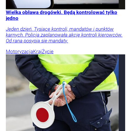
Wielka obława drogówki. Będą kontrolować tylko
jedno
Jeden dzień. Tysiące kontroli, mandatów i punktów
karnych. Policja zaplanowała akcję kontroli kierowców.
Od rana posypią się mandaty.
Motoryzacja
Kraj
Życie