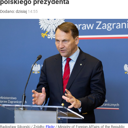
polskiego prezydenta
Dodano:
dzisiaj
14:55
Radosław Sikorski
/ Źródło:
Flickr
/
Ministry of Foreign Affairs of the Republic