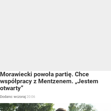
Morawiecki powoła partię. Chce
współpracy z Mentzenem. „Jestem
otwarty”
Dodano:
wczoraj
20:06