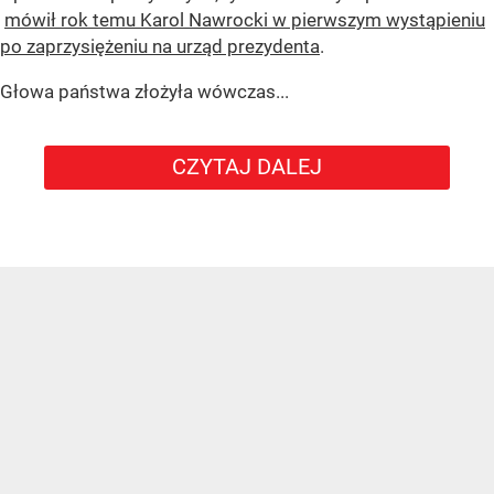
mówił rok temu Karol Nawrocki w pierwszym wystąpieniu
po zaprzysiężeniu na urząd prezydenta
.
Głowa państwa złożyła wówczas...
CZYTAJ DALEJ