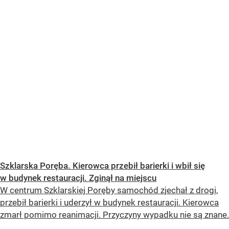
Szklarska Poręba. Kierowca przebił barierki i wbił się
w budynek restauracji. Zginął na miejscu
W centrum Szklarskiej Poręby samochód zjechał z drogi,
przebił barierki i uderzył w budynek restauracji. Kierowca
zmarł pomimo reanimacji. Przyczyny wypadku nie są znane.