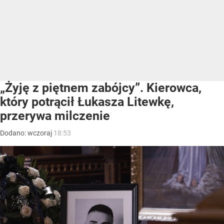
„Żyję z piętnem zabójcy”. Kierowca,
który potrącił Łukasza Litewkę,
przerywa milczenie
Dodano:
wczoraj
18:53