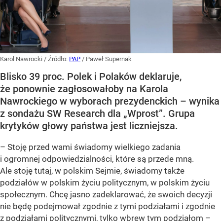
Karol Nawrocki
/ Źródło:
PAP
/
Paweł Supernak
Blisko 39 proc. Polek i Polaków deklaruje,
że ponownie zagłosowałoby na Karola
Nawrockiego w wyborach prezydenckich – wynika
z sondażu SW Research dla „Wprost”. Grupa
krytyków głowy państwa jest liczniejsza.
– Stoję przed wami świadomy wielkiego zadania
i ogromnej odpowiedzialności, które są przede mną.
Ale stoję tutaj, w polskim Sejmie, świadomy także
podziałów w polskim życiu politycznym, w polskim życiu
społecznym. Chcę jasno zadeklarować, że swoich decyzji
nie będę podejmował zgodnie z tymi podziałami i zgodnie
z podziałami politycznymi, tylko wbrew tym podziałom –