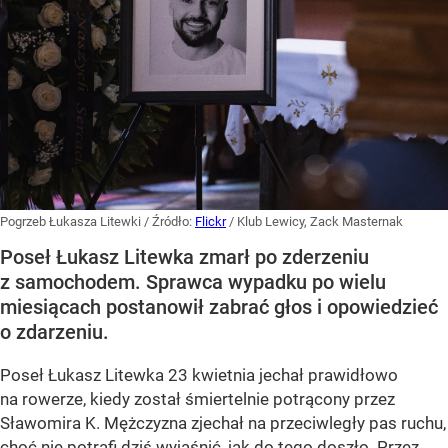
Pogrzeb Łukasza Litewki
/ Źródło:
Flickr
/
Klub Lewicy, Zack Masternak
Poseł Łukasz Litewka zmarł po zderzeniu
z samochodem. Sprawca wypadku po wielu
miesiącach postanowił zabrać głos i opowiedzieć
o zdarzeniu.
Poseł Łukasz Litewka 23 kwietnia jechał prawidłowo
na rowerze, kiedy został śmiertelnie potrącony przez
Sławomira K. Mężczyzna zjechał na przeciwległy pas ruchu,
choć nie potrafi dziś wyjaśnić, jak do tego doszło. Przez