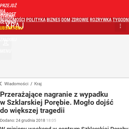
PRZEJDŹ
NA
WPROST
STRONĘ
WIADOMOŚCI
POLITYKA
BIZNES
DOM
ZDROWIE
ROZRYWKA
TYGODN
GŁÓWNĄ
KRAJ
UBSKRYBUJ
ZALOGUJ
MENU
Wiadomości
/
Kraj
Przerażające nagranie z wypadku
w Szklarskiej Porębie. Mogło dojść
do większej tragedii
Dodano:
24
grudnia
2018
18:05