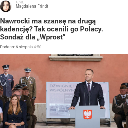
Autor:
Magdalena Frindt
Nawrocki ma szansę na drugą
kadencję? Tak ocenili go Polacy.
Sondaż dla „Wprost”
Dodano:
6
sierpnia
4:50