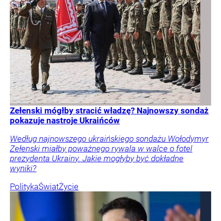
Zełenski mógłby stracić władzę? Najnowszy sondaż
pokazuje nastroje Ukraińców
Według najnowszego ukraińskiego sondażu Wołodymyr
Zełenski miałby poważnego rywala w walce o fotel
prezydenta Ukrainy. Jakie mogłyby być dokładne
wyniki?
Polityka
Świat
Życie