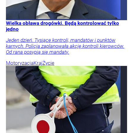
Wielka obława drogówki. Będą kontrolować tylko
jedno
Jeden dzień. Tysiące kontroli, mandatów i punktów
karnych. Policja zaplanowała akcję kontroli kierowców.
Od rana posypią się mandaty.
Motoryzacja
Kraj
Życie