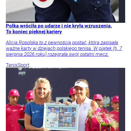
Polka wróciła po udarze i nie kryła wzruszenia.
To koniec pięknej kariery
Alicja Rosolska to z pewnością postać, która zapisała
ważne karty w dziejach polskiego tenisa. W piątek (tj. 7
sierpnia 2026 roku) rozegrała swój ostatni mecz.
Tenis
Sport