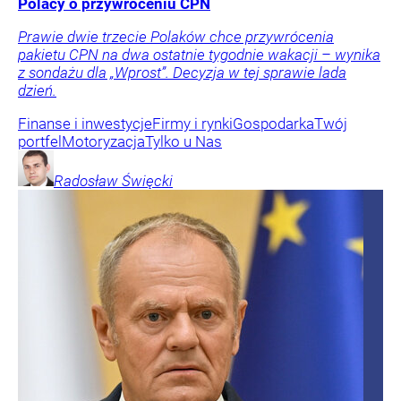
Polacy o przywróceniu CPN
Prawie dwie trzecie Polaków chce przywrócenia
pakietu CPN na dwa ostatnie tygodnie wakacji – wynika
z sondażu dla „Wprost”. Decyzja w tej sprawie lada
dzień.
Finanse i inwestycje
Firmy i rynki
Gospodarka
Twój
portfel
Motoryzacja
Tylko u Nas
Radosław
Święcki