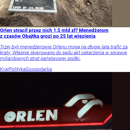
Orlen stracił przez nich 1,5 mld zł? Menedżerom
z czasów Obajtka grozi po 25 lat więzienia
Trzej byli menedżerowie Orlenu mogą na długie lata trafić za
kraty. Właśnie skierowano do sądu akt oskarżenia w sprawie
miliardowych strat państwowej spółki.
Kraj
Polityka
Gospodarka