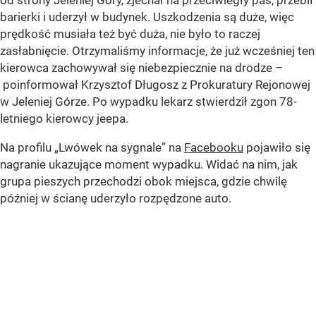
od strony Jeleniej Góry, zjechał na przeciwległy pas, przebił
barierki i uderzył w budynek. Uszkodzenia są duże, więc
prędkość musiała też być duża, nie było to raczej
zasłabnięcie. Otrzymaliśmy informacje, że już wcześniej ten
kierowca zachowywał się niebezpiecznie na drodze –
poinformował Krzysztof Długosz z Prokuratury Rejonowej
w Jeleniej Górze. Po wypadku lekarz stwierdził zgon 78-
letniego kierowcy jeepa.
Na profilu „Lwówek na sygnale” na
Facebooku
pojawiło się
nagranie ukazujące moment wypadku. Widać na nim, jak
grupa pieszych przechodzi obok miejsca, gdzie chwilę
później w ścianę uderzyło rozpędzone auto.