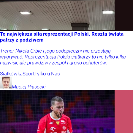
To największa siła reprezentacji Polski. Reszta świata
patrzy z podziwem
Trener Nikola Grbić i jego podopieczni nie przestają
wygrywać. Reprezentacja Polski siatkarzy to nie tylko kilka
nazwisk, ale prawdziwy zespół i grono bohaterów.
Siatkówka
Sport
Tylko u Nas
Maciej
Piasecki