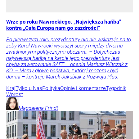
Wrze po roku Nawrockiego. „Największa hańba”
kontra „Cała Europa nam go zazdrości”
Po pierwszym roku prezydentury nic nie wskazuje na to,
żeby Karol Nawrocki wyciszył spory między dwoma
zwaśnionymi politycznymi obozami. – Dotychczas
największą hańbą na karcie jego prezydentury jest
chyba zawetowanie SAFE – ocenia Mariusz Witczak z
KO. – Mamy głowę państwa, z której możemy być
dumni – kontruje Marek Jakubiak z Rozwoju Plus.
Kraj
Tylko u Nas
Polityka
Opinie i komentarze
Tygodnik
Wprost
Magdalena
Frindt