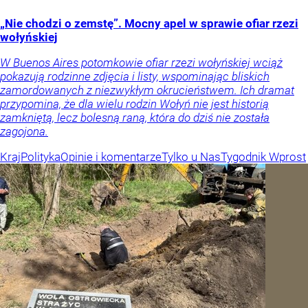
„Nie chodzi o zemstę”. Mocny apel w sprawie ofiar rzezi
wołyńskiej
W Buenos Aires potomkowie ofiar rzezi wołyńskiej wciąż
pokazują rodzinne zdjęcia i listy, wspominając bliskich
zamordowanych z niezwykłym okrucieństwem. Ich dramat
przypomina, że dla wielu rodzin Wołyń nie jest historią
zamkniętą, lecz bolesną raną, która do dziś nie została
zagojona.
Kraj
Polityka
Opinie i komentarze
Tylko u Nas
Tygodnik Wprost