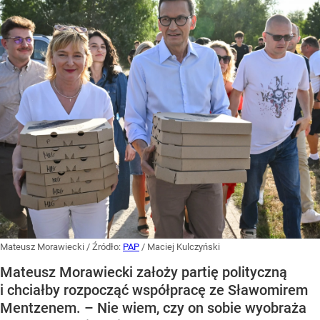
Mateusz Morawiecki
/ Źródło:
PAP
/
Maciej Kulczyński
Mateusz Morawiecki założy partię polityczną
i chciałby rozpocząć współpracę ze Sławomirem
Mentzenem. – Nie wiem, czy on sobie wyobraża