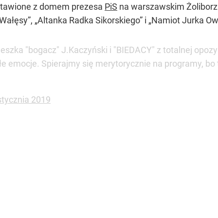
estawione z domem prezesa
PiS
na warszawskim Żoliborz
 Wałęsy”
,
„Altanka Radka Sikorskiego”
i
„Namiot Jurka Ow
ieszka "bogacz" J.Kaczyński i "BIEDACY" z totalnej opozyc
złe emocje. Spierajmy się merytorycznie na programy, bo 
stycznia 2019