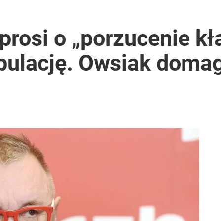
ntra „Cała Europa nam go zazdrości”
prosi o „porzucenie kła
pulację. Owsiak domag
i go Polacy. Sondaż dla „Wprost”