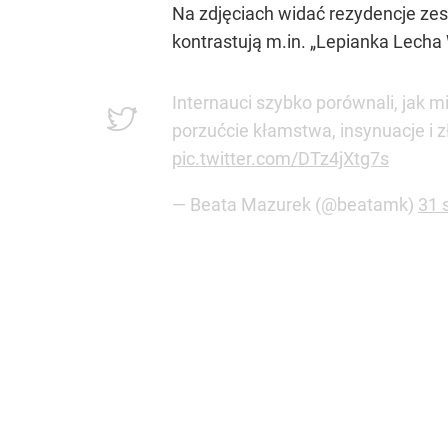
Na zdjęciach widać rezydencje z
kontrastują m.in.
„Lepianka Lecha
Internauci szybko porównali, jak m
porzućcie kłamstwa, insynuacje i 
pic.twitter.com/DTz4jXtg7s
— Beata Mazurek (@beatamk)
31 