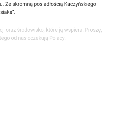
u. Ze skromną posiadłością Kaczyńskiego
siaka”
.
ji oraz środowisko, które ją wspiera. Proszę,
tego od nas oczekują Polacy.