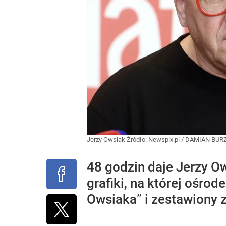
Jerzy Owsiak
Źródło:
Newspix.pl
/
DAMIAN BUR
48 godzin daje Jerzy O
grafiki, na której ośr
Owsiaka” i zestawiony 