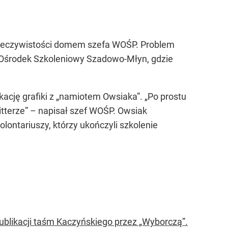
rzeczywistości domem szefa WOŚP. Problem
i Ośrodek Szkoleniowy Szadowo-Młyn, gdzie
ację grafiki z
„namiotem Owsiaka”
.
„Po prostu
tterze”
– napisał szef WOŚP. Owsiak
ontariuszy, którzy ukończyli szkolenie
blikacji taśm Kaczyńskiego przez „Wyborczą”.