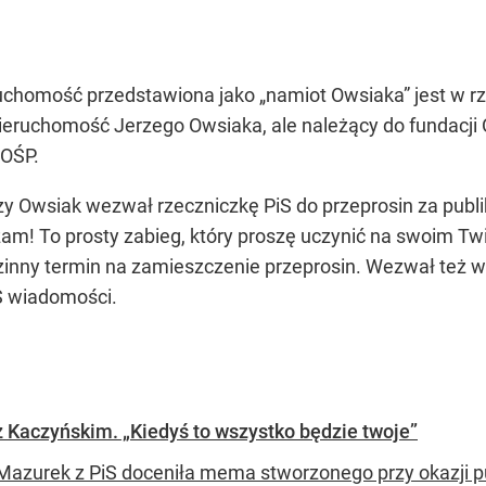
eruchomość przedstawiona jako
„namiot Owsiaka”
jest w 
 nieruchomość Jerzego Owsiaka, ale należący do fundacj
WOŚP.
y Owsiak wezwał rzeczniczkę PiS do przeprosin za publik
m! To prosty zabieg, który proszę uczynić na swoim Twi
inny termin na zamieszczenie przeprosin. Wezwał też wol
iS wiadomości.
 Kaczyńskim. „Kiedyś to wszystko będzie twoje”
Mazurek z PiS doceniła mema stworzonego przy okazji pu