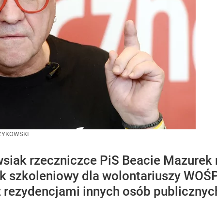
ZYKOWSKI
wsiak rzeczniczce PiS Beacie Mazurek 
odek szkoleniowy dla wolontariuszy WO
z rezydencjami innych osób publicznyc