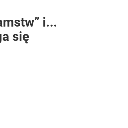
mstw” i...
a się