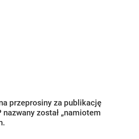
na przeprosiny za publikację
ŚP nazwany został „namiotem
h.