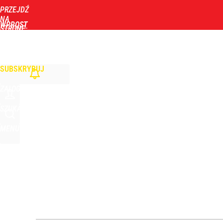
PRZEJDŹ
Udostępnij
6
Skomentuj
NA
WPROST
STRONĘ
GŁÓWNĄ
WIADOMOŚCI
POLITYKA
BIZNES
DOM
ZDROWIE
ROZRYWKA
TYGOD
Zmiana przed wyborami w Krakowie. Kandydatka T
SUBSKRYBUJ
1
ZALOGUJ
Farmacja: wzrost pod presją. co czeka branżę do 
SZUKAJ
MENU
dodaj
Dlaczego Andrzej Duda się nie udziela? Były minis
dodaj