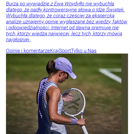
Burza po wywiadzie z Ewą Woydyłło nie wybuchła
dlatego, że padły kontrowersyjne słowa o Idze Świątek.
Wybuchła dlatego, że coraz częściej za ekspercką
analizę uznajemy opinie wygłaszane bez wiedzy, faktów
i odpowiedzialności. Internet od dawna premiuje nie
tych, którzy wiedzą najwięcej, lecz tych, którzy mówią
najgłośniej.
Opinie i komentarze
Kraj
Sport
Tylko u Nas