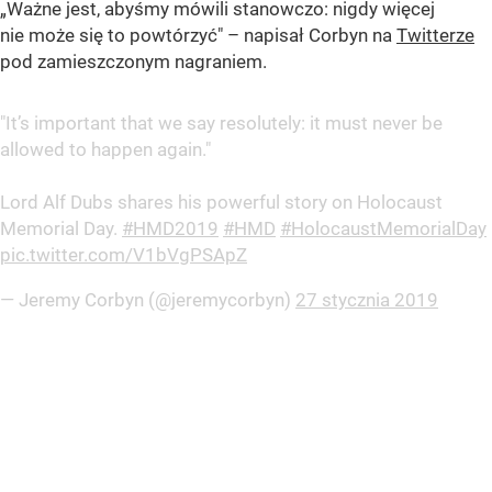
„Ważne jest, abyśmy mówili stanowczo: nigdy więcej
nie może się to powtórzyć" – napisał Corbyn na
Twitterze
pod zamieszczonym nagraniem.
"It’s important that we say resolutely: it must never be
allowed to happen again."
Lord Alf Dubs shares his powerful story on Holocaust
Memorial Day.
#HMD2019
#HMD
#HolocaustMemorialDay
pic.twitter.com/V1bVgPSApZ
— Jeremy Corbyn (@jeremycorbyn)
27 stycznia 2019