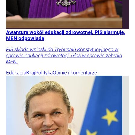
Awantura wokół edukacji zdrowotnej. PiS alarmuje,
MEN odpowiada
PiS składa wnioski do Trybunału Konstytucyjnego w
sprawie edukacji zdrowotnej. Głos w sprawie zabrało
MEN.
Edukacja
Kraj
Polityka
Opinie i komentarze