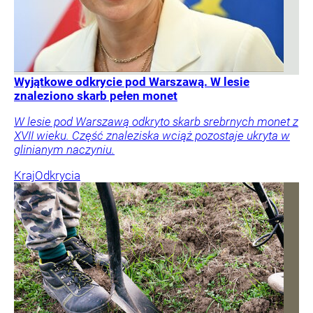
Wyjątkowe odkrycie pod Warszawą. W lesie
znaleziono skarb pełen monet
W lesie pod Warszawą odkryto skarb srebrnych monet z
XVII wieku. Część znaleziska wciąż pozostaje ukryta w
glinianym naczyniu.
Kraj
Odkrycia