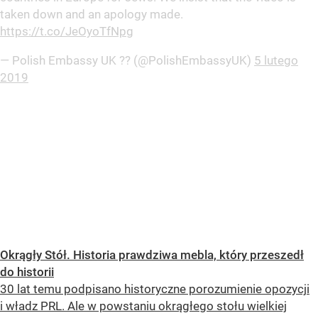
taken down and an apology made.
https://t.co/JeOyoTfNpg
— Polish Embassy UK ?? (@PolishEmbassyUK)
5 lutego
2019
Okrągły Stół. Historia prawdziwa mebla, który przeszedł
do historii
30 lat temu podpisano historyczne porozumienie opozycji
i władz PRL. Ale w powstaniu okrągłego stołu wielkiej