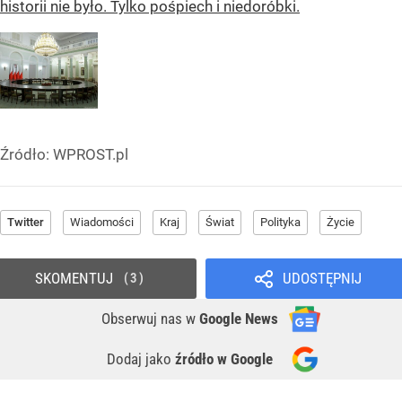
historii nie było. Tylko pośpiech i niedoróbki.
Źródło:
WPROST.pl
Twitter
Wiadomości
Kraj
Świat
Polityka
Życie
SKOMENTUJ
UDOSTĘPNIJ
3
Obserwuj nas
w
Google News
Dodaj jako
źródło w Google