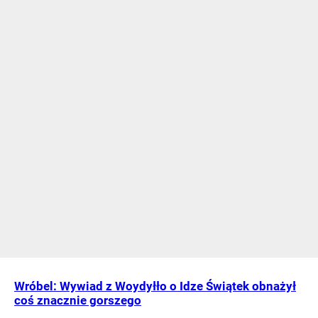
Wróbel: Wywiad z Woydyłło o Idze Świątek obnażył
coś znacznie gorszego