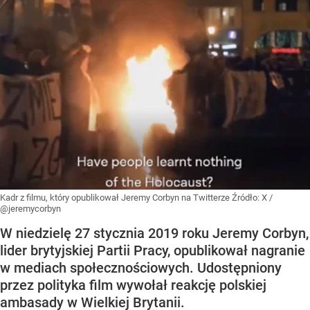
Kadr z filmu, który opublikował Jeremy Corbyn na Twitterze
Źródło:
X
/
@jeremycorbyn
W niedzielę 27 stycznia 2019 roku Jeremy Corbyn,
lider brytyjskiej Partii Pracy, opublikował nagranie
w mediach społecznościowych. Udostępniony
przez polityka film wywołał reakcję polskiej
ambasady w Wielkiej Brytanii.