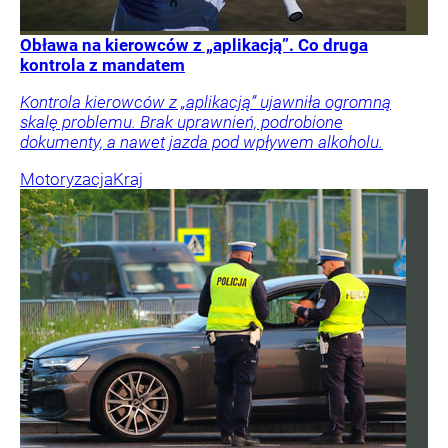
Obława na kierowców z „aplikacją”. Co druga
kontrola z mandatem
Kontrola kierowców z „aplikacją” ujawniła ogromną
skalę problemu. Brak uprawnień, podrobione
dokumenty, a nawet jazda pod wpływem alkoholu.
Motoryzacja
Kraj