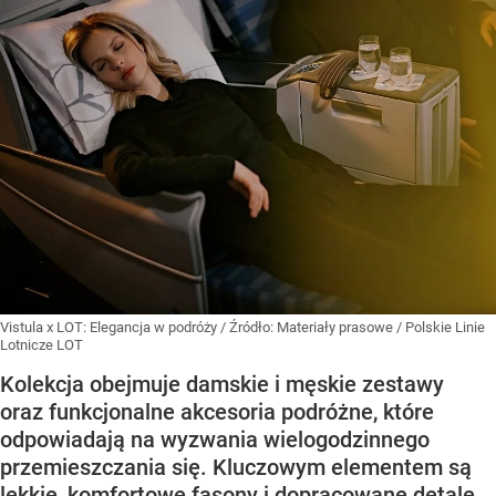
Vistula x LOT: Elegancja w podróży
/ Źródło:
Materiały prasowe
/
Polskie Linie
Lotnicze LOT
Kolekcja obejmuje damskie i męskie zestawy
oraz funkcjonalne akcesoria podróżne, które
odpowiadają na wyzwania wielogodzinnego
przemieszczania się. Kluczowym elementem są
lekkie, komfortowe fasony i dopracowane detale,