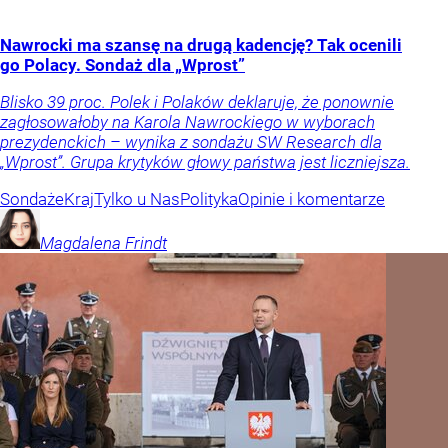
Nawrocki ma szansę na drugą kadencję? Tak ocenili
go Polacy. Sondaż dla „Wprost”
Blisko 39 proc. Polek i Polaków deklaruje, że ponownie
zagłosowałoby na Karola Nawrockiego w wyborach
prezydenckich – wynika z sondażu SW Research dla
„Wprost”. Grupa krytyków głowy państwa jest liczniejsza.
Sondaże
Kraj
Tylko u Nas
Polityka
Opinie i komentarze
Magdalena
Frindt