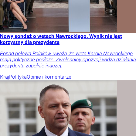
Nowy sondaż o wetach Nawrockiego. Wynik nie jest
korzystny dla prezydenta
Ponad połowa Polaków uważa, że weta Karola Nawrockiego
mają polityczne podłoże. Zwolennicy opozycji widzą działania
prezydenta zupełnie inaczej.
Kraj
Polityka
Opinie i komentarze