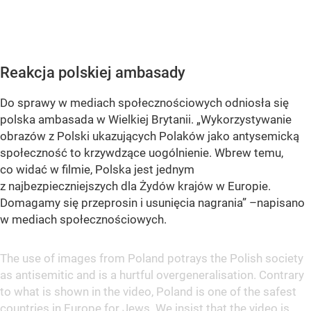
Reakcja polskiej ambasady
Do sprawy w mediach społecznościowych odniosła się
polska ambasada w Wielkiej Brytanii. „Wykorzystywanie
obrazów z Polski ukazujących Polaków jako antysemicką
społeczność to krzywdzące uogólnienie. Wbrew temu,
co widać w filmie, Polska jest jednym
z najbezpieczniejszych dla Żydów krajów w Europie.
Domagamy się przeprosin i usunięcia nagrania” –napisano
w mediach społecznościowych.
The use of images from Poland potrays the Polish society
as antisemitic and is a hurtful overgeneralisation. Contrary
to what is shown in the video, Poland is one of the safest
countries in Europe for Jews. We insist that the video is