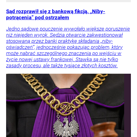
Sąd rozprawił się z bankową fikcją. „Niby-
potrącenia” pod ostrzałem
Jedno sądowe pouczenie wywołało większe poruszenie
niż niejeden wyrok. Sędzia otwarcie zakwestionował
stosowaną przez banki praktykę składania „niby-
oświadczeń”, jednocześnie pokazując problem, który
może nabrać szczególnego znaczenia po wejściu w
życie nowej ustawy frankowej. Stawką są nie tylko
zasady procesu, ale także tysiące złotych kosztów.