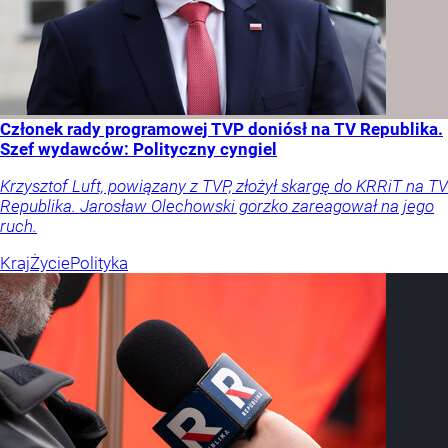
Członek rady programowej TVP doniósł na TV Republika.
Szef wydawców: Polityczny cyngiel
Krzysztof Luft, powiązany z TVP, złożył skargę do KRRiT na TV
Republika. Jarosław Olechowski gorzko zareagował na jego
ruch.
Kraj
Życie
Polityka