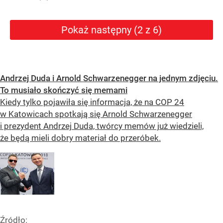
Pokaż następny (2 z 6)
Andrzej Duda i Arnold Schwarzenegger na jednym zdjęciu.
To musiało skończyć się memami
Kiedy tylko pojawiła się informacja, że na COP 24
w Katowicach spotkają się Arnold Schwarzenegger
i prezydent Andrzej Duda, twórcy memów już wiedzieli,
że będą mieli dobry materiał do przeróbek.
Źródło: