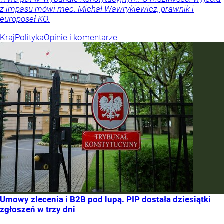
z impasu mówi mec. Michał Wawrykiewicz, prawnik i
europoseł KO.
Kraj
Polityka
Opinie i komentarze
Umowy zlecenia i B2B pod lupą. PIP dostała dziesiątki
zgłoszeń w trzy dni