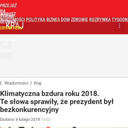
PRZEJDŹ
NA
WPROST
STRONĘ
WIADOMOŚCI
POLITYKA
BIZNES
DOM
ZDROWIE
ROZRYWKA
TYGODN
GŁÓWNĄ
KRAJ
UBSKRYBUJ
ZALOGUJ
MENU
Wiadomości
/
Kraj
Klimatyczna bzdura roku 2018.
Te słowa sprawiły, że prezydent był
bezkonkurencyjny
Dodano:
6
lutego
2019
16:02