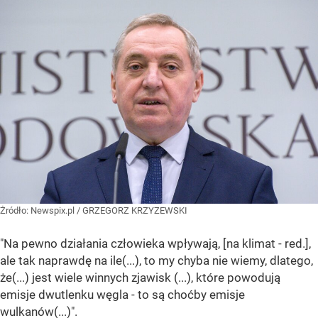
Żródło:
Newspix.pl
/
GRZEGORZ KRZYZEWSKI
"Na pewno działania człowieka wpływają, [na klimat - red.],
ale tak naprawdę na ile(...), to my chyba nie wiemy, dlatego,
że(...) jest wiele winnych zjawisk (...), które powodują
emisje dwutlenku węgla - to są choćby emisje
wulkanów(...)".