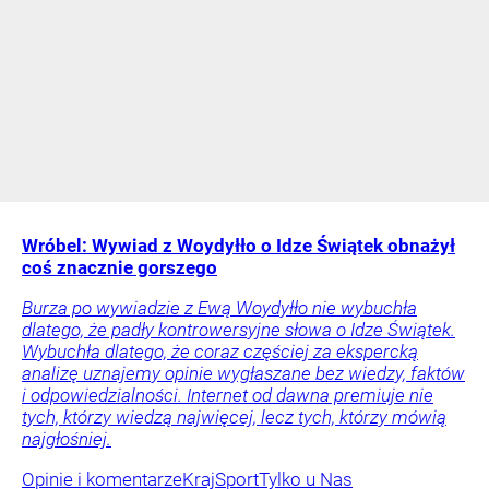
Wróbel: Wywiad z Woydyłło o Idze Świątek obnażył
coś znacznie gorszego
Burza po wywiadzie z Ewą Woydyłło nie wybuchła
dlatego, że padły kontrowersyjne słowa o Idze Świątek.
Wybuchła dlatego, że coraz częściej za ekspercką
analizę uznajemy opinie wygłaszane bez wiedzy, faktów
i odpowiedzialności. Internet od dawna premiuje nie
tych, którzy wiedzą najwięcej, lecz tych, którzy mówią
najgłośniej.
Opinie i komentarze
Kraj
Sport
Tylko u Nas