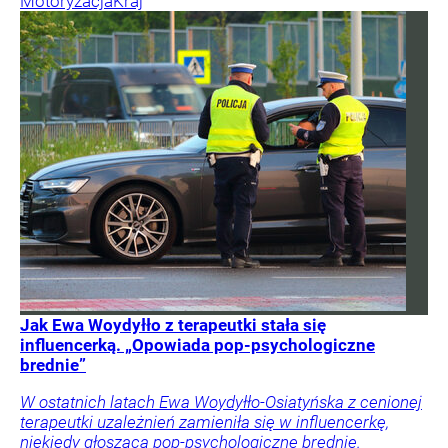
Motoryzacja
Kraj
Jak Ewa Woydyłło z terapeutki stała się
influencerką. „Opowiada pop-psychologiczne
brednie”
W ostatnich latach Ewa Woydyłło-Osiatyńska z cenionej
terapeutki uzależnień zamieniła się w influencerkę,
niekiedy głoszącą pop-psychologiczne brednie.