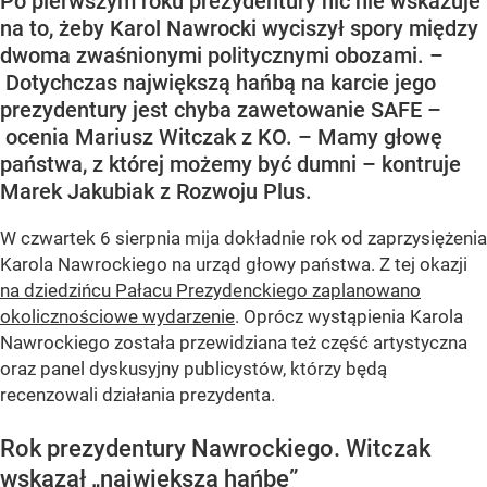
Po pierwszym roku prezydentury nic nie wskazuje
na to, żeby Karol Nawrocki wyciszył spory między
dwoma zwaśnionymi politycznymi obozami. –
Dotychczas największą hańbą na karcie jego
prezydentury jest chyba zawetowanie SAFE –
ocenia Mariusz Witczak z KO. – Mamy głowę
państwa, z której możemy być dumni – kontruje
Marek Jakubiak z Rozwoju Plus.
W czwartek 6 sierpnia mija dokładnie rok od zaprzysiężenia
Karola Nawrockiego na urząd głowy państwa. Z tej okazji
na dziedzińcu Pałacu Prezydenckiego zaplanowano
okolicznościowe wydarzenie
. Oprócz wystąpienia Karola
Nawrockiego została przewidziana też część artystyczna
oraz panel dyskusyjny publicystów, którzy będą
recenzowali działania prezydenta.
Rok prezydentury Nawrockiego. Witczak
wskazał „największą hańbę”