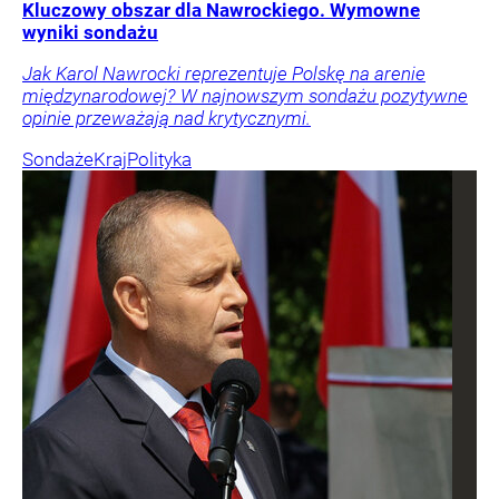
Kluczowy obszar dla Nawrockiego. Wymowne
wyniki sondażu
Jak Karol Nawrocki reprezentuje Polskę na arenie
międzynarodowej? W najnowszym sondażu pozytywne
opinie przeważają nad krytycznymi.
Sondaże
Kraj
Polityka