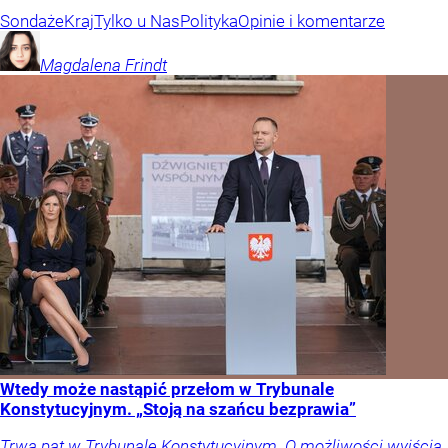
Sondaże
Kraj
Tylko u Nas
Polityka
Opinie i komentarze
Magdalena
Frindt
Wtedy może nastąpić przełom w Trybunale
Konstytucyjnym. „Stoją na szańcu bezprawia”
Trwa pat w Trybunale Konstytucyjnym. O możliwości wyjścia