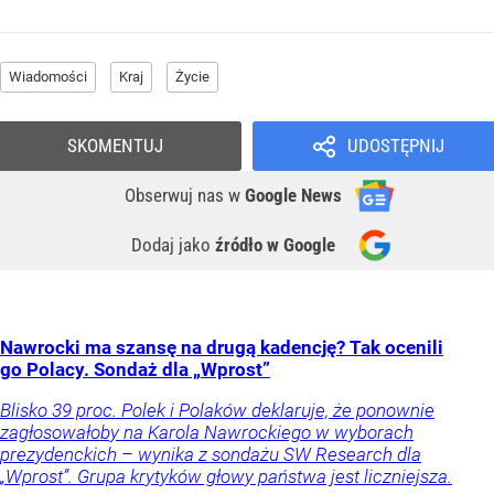
Wiadomości
Kraj
Życie
SKOMENTUJ
UDOSTĘPNIJ
Obserwuj nas
w
Google News
Dodaj jako
źródło w Google
Nawrocki ma szansę na drugą kadencję? Tak ocenili
go Polacy. Sondaż dla „Wprost”
Blisko 39 proc. Polek i Polaków deklaruje, że ponownie
zagłosowałoby na Karola Nawrockiego w wyborach
prezydenckich – wynika z sondażu SW Research dla
„Wprost”. Grupa krytyków głowy państwa jest liczniejsza.