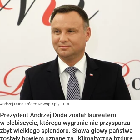
Andrzej Duda
Źródło:
Newspix.pl
/
TEDI
Prezydent Andrzej Duda został laureatem
w plebiscycie, którego wygranie nie przysparza
zbyt wielkiego splendoru. Słowa głowy państwa
zostały bowiem uznane za „Klimatyczną bzdurę