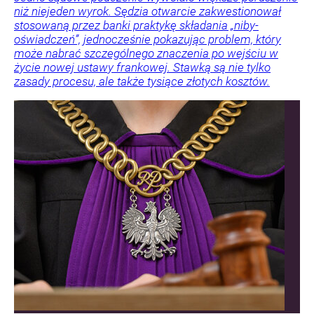
niż niejeden wyrok. Sędzia otwarcie zakwestionował
stosowaną przez banki praktykę składania „niby-
oświadczeń”, jednocześnie pokazując problem, który
może nabrać szczególnego znaczenia po wejściu w
życie nowej ustawy frankowej. Stawką są nie tylko
zasady procesu, ale także tysiące złotych kosztów.