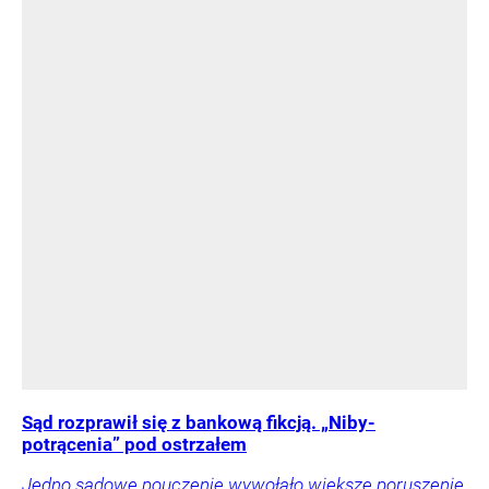
Sąd rozprawił się z bankową fikcją. „Niby-
potrącenia” pod ostrzałem
Jedno sądowe pouczenie wywołało większe poruszenie