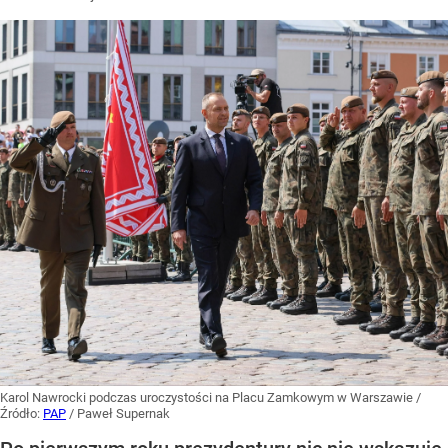
Karol Nawrocki podczas uroczystości na Placu Zamkowym w Warszawie
/
Źródło:
PAP
/
Paweł Supernak