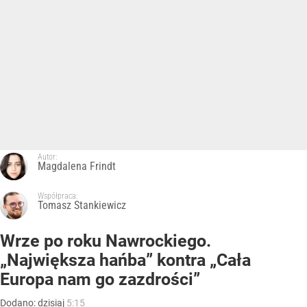
Autor:
Magdalena Frindt
Współpraca:
Tomasz Stankiewicz
Wrze po roku Nawrockiego.
„Największa hańba” kontra „Cała
Europa nam go zazdrości”
Dodano:
dzisiaj
5:15