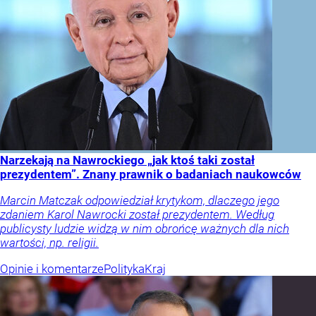
Narzekają na Nawrockiego „jak ktoś taki został
prezydentem”. Znany prawnik o badaniach naukowców
Marcin Matczak odpowiedział krytykom, dlaczego jego
zdaniem Karol Nawrocki został prezydentem. Według
publicysty ludzie widzą w nim obrońcę ważnych dla nich
wartości, np. religii.
Opinie i komentarze
Polityka
Kraj