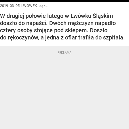
2019_03_05_LWOWEK_bojka
W drugiej połowie lutego w Lwówku Śląskim
doszło do napaści. Dwóch mężczyzn napadło
cztery osoby stojące pod sklepem. Doszło
do rękoczynów, a jedna z ofiar trafiła do szpitala.