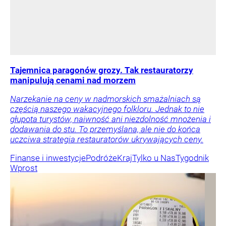
Tajemnica paragonów grozy. Tak restauratorzy
manipulują cenami nad morzem
Narzekanie na ceny w nadmorskich smażalniach są
częścią naszego wakacyjnego folkloru. Jednak to nie
głupota turystów, naiwność ani niezdolność mnożenia i
dodawania do stu. To przemyślana, ale nie do końca
uczciwa strategia restauratorów ukrywających ceny.
Finanse i inwestycje
Podróże
Kraj
Tylko u Nas
Tygodnik
Wprost