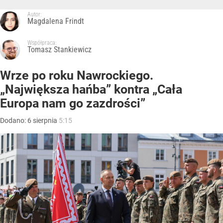
Autor:
Magdalena Frindt
Współpraca:
Tomasz Stankiewicz
Wrze po roku Nawrockiego.
„Największa hańba” kontra „Cała
Europa nam go zazdrości”
Dodano:
6
sierpnia
5:15