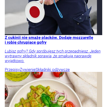
Z cukinii nie smażę placków. Dodaję mozzarellę
i robię chrupiące gofry
Lubisz gofry? Gdy spróbujesz tych przepadniesz. Jeden
wytrawny składnik sprawia, że smakują naprawdę
wyjątkowo.
Przepisy
Żywienie
Składniki odżywcze