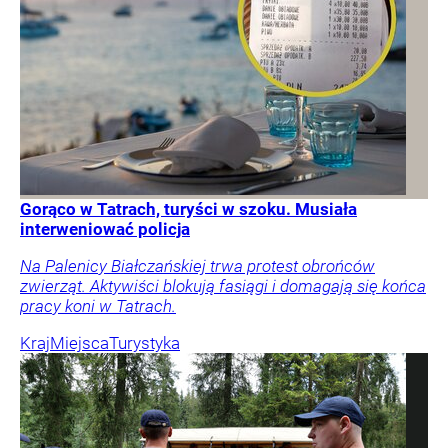
Gorąco w Tatrach, turyści w szoku. Musiała
interweniować policja
Na Palenicy Białczańskiej trwa protest obrońców
zwierząt. Aktywiści blokują fasiągi i domagają się końca
pracy koni w Tatrach.
Kraj
Miejsca
Turystyka