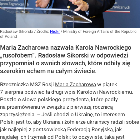
Radosław Sikorski
/ Źródło:
Flickr
/
Ministry of Foreign Affairs of the Republic
of Poland
Maria Zacharowa nazwała Karola Nawrockiego
„rusofobem”. Radosław Sikorski w odpowiedzi
przypomniał o swoich słowach, które odbiły się
szerokim echem na całym świecie.
Rzeczniczka MSZ Rosji
Maria Zacharowa
w piątek
7 sierpnia poświeciła długi wpis Karolowi Nawrockiemu.
Poszło o słowa polskiego prezydenta, które padły
na przemówieniu w związku z pierwszą rocznicą
zaprzysiężenia. – Jeśli chodzi o Ukrainę, to interesem
Polski jest to, aby Ukraina i żołnierze ukraińscy radzili sobie
jak najlepiej z postsowiecką Federacją Rosyjską, jak
najdalej ich trzymali od Polski; to oczywiste, taka jest