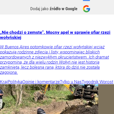
Dodaj jako
źródło w Google
„Nie chodzi o zemstę”. Mocny apel w sprawie ofiar rzezi
wołyńskiej
W Buenos Aires potomkowie ofiar rzezi wołyńskiej wciąż
pokazują rodzinne zdjęcia i listy, wspominając bliskich
zamordowanych z niezwykłym okrucieństwem. Ich dramat
przypomina, że dla wielu rodzin Wołyń nie jest historią
zamkniętą, lecz bolesną raną, która do dziś nie została
zagojona.
Kraj
Polityka
Opinie i komentarze
Tylko u Nas
Tygodnik Wprost