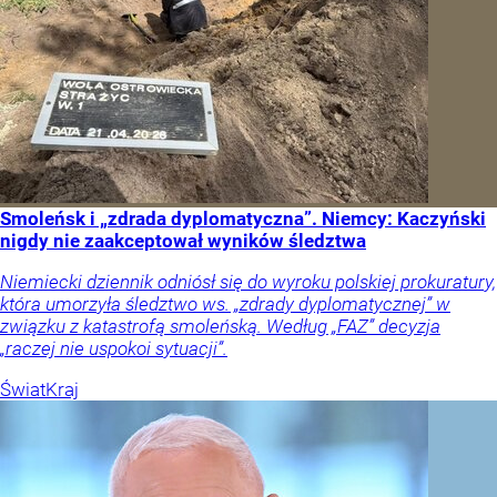
Smoleńsk i „zdrada dyplomatyczna”. Niemcy: Kaczyński
nigdy nie zaakceptował wyników śledztwa
Niemiecki dziennik odniósł się do wyroku polskiej prokuratury,
która umorzyła śledztwo ws. „zdrady dyplomatycznej” w
związku z katastrofą smoleńską. Według „FAZ” decyzja
„raczej nie uspokoi sytuacji”.
Świat
Kraj