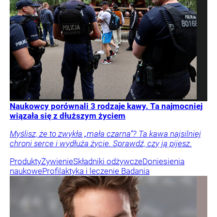
Naukowcy porównali 3 rodzaje kawy. Ta najmocniej
wiązała się z dłuższym życiem
Myślisz, że to zwykła „mała czarna”? Ta kawa najsilniej
chroni serce i wydłuża życie. Sprawdź, czy ją pijesz.
Produkty
Żywienie
Składniki odżywcze
Doniesienia
naukowe
Profilaktyka i leczenie
Badania