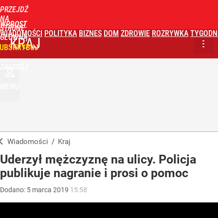
PRZEJDŹ
NA
WPROST
STRONĘ
WIADOMOŚCI
POLITYKA
BIZNES
DOM
ZDROWIE
ROZRYWKA
TYGODN
GŁÓWNĄ
KRAJ
UBSKRYBUJ
ZALOGUJ
MENU
Wiadomości
/
Kraj
Uderzył mężczyznę na ulicy. Policja
publikuje nagranie i prosi o pomoc
Dodano:
5
marca
2019
15:58