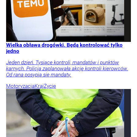
Wielka obława drogówki. Będą kontrolować tylko
jedno
Jeden dzień. Tysiące kontroli, mandatów i punktów
karnych. Policja zaplanowała akcję kontroli kierowców.
Od rana posypią się mandaty.
Motoryzacja
Kraj
Życie