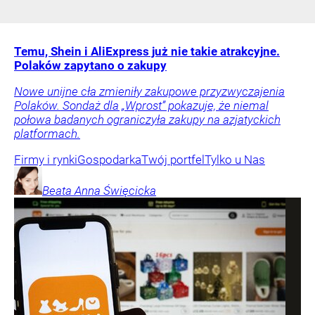
Temu, Shein i AliExpress już nie takie atrakcyjne.
Polaków zapytano o zakupy
Nowe unijne cła zmieniły zakupowe przyzwyczajenia
Polaków. Sondaż dla „Wprost” pokazuje, że niemal
połowa badanych ograniczyła zakupy na azjatyckich
platformach.
Firmy i rynki
Gospodarka
Twój portfel
Tylko u Nas
Beata Anna
Święcicka