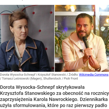
Dorota Wysocka-Schnepf i Krzysztof Stanowski
/ Źródło:
Wikimedia Commons
/
Tomasz Leśniowski (Magen), Shutterstock / Piotr Front
Dorota Wysocka-Schnepf skrytykowała
Krzysztofa Stanowskiego za obecność na rocznicy
zaprzysiężenia Karola Nawrockiego. Dziennikarka
użyła sformułowania, które po raz pierwszy padło