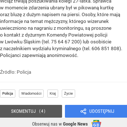
Wciąż trwają poszukiwania kolegi 27-latka. Sprawca
w momencie zdarzenia ubrany był w pikowaną kurtkę
oraz bluzę z dużym napisem na piersi. Osoby, które mają
informacje na temat mężczyzny, którego wizerunek
uwieczniono na nagraniu z monitoringu, są proszone
o kontakt z dyżurnym Komendy Powiatowej policji
w Lwówku Śląskim (tel. 75 64 67 200) lub osobiście
z naczelnikiem wydziału kryminalnego (tel. 606 851 808).
Policjanci zapewniają anonimowość.
Źródło:
Policja
Policja
Wiadomości
Kraj
Życie
SKOMENTUJ
UDOSTĘPNIJ
4
Obserwuj nas
w
Google News