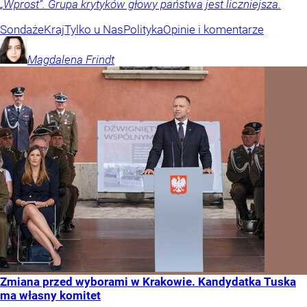
„Wprost”. Grupa krytyków głowy państwa jest liczniejsza.
Sondaże
Kraj
Tylko u Nas
Polityka
Opinie i komentarze
Magdalena
Frindt
Zmiana przed wyborami w Krakowie. Kandydatka Tuska
ma własny komitet