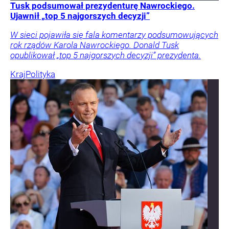
Tusk podsumował prezydenturę Nawrockiego.
Ujawnił „top 5 najgorszych decyzji”
W sieci pojawiła się fala komentarzy podsumowujących
rok rządów Karola Nawrockiego. Donald Tusk
opublikował „top 5 najgorszych decyzji” prezydenta.
Kraj
Polityka