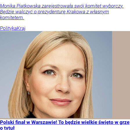
Monika Piątkowska zarejestrowała swój komitet wyborczy.
Będzie walczyć o prezydenturę Krakowa z własnym
komitetem.
Polityka
Kraj
Polski finał w Warszawie! To będzie wielkie święto w grze
o tytuł