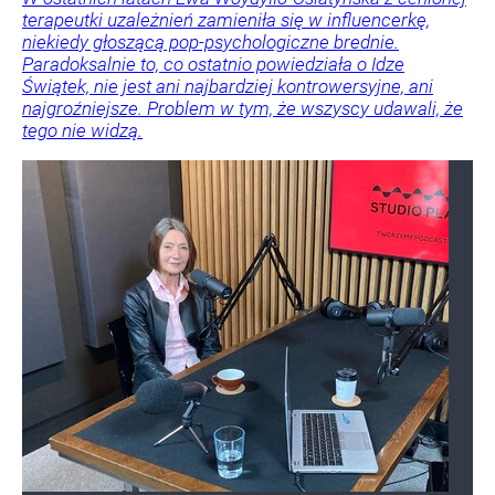
terapeutki uzależnień zamieniła się w influencerkę,
niekiedy głoszącą pop-psychologiczne brednie.
Paradoksalnie to, co ostatnio powiedziała o Idze
Świątek, nie jest ani najbardziej kontrowersyjne, ani
najgroźniejsze. Problem w tym, że wszyscy udawali, że
tego nie widzą.