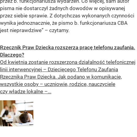
przez b. funkcjonariusza wydarzeń. Co więcej, sam autor
pisma nie dostarczył żadnych dowodów w opisywanej
przez siebie sprawie. Z dotychczas wykonanych czynności
wynika jednoznacznie, że pismo b. funkcjonariusza CBA
jest nieprawdziwe”
– czytamy.
Rzecznik Praw Dziecka rozszerza pracę telefonu zaufania.
Dlaczego?
Od kwietnia zostanie rozszerzona działalność telefonicznej
linii interwencyjnej – Dziecięcego Telefonu Zaufania
Rzecznika Praw Dziecka. Jak podano w komunikacie,
wszystkie osoby – uczniowie, rodzice, nauczyciele
czy władze lokalne –...