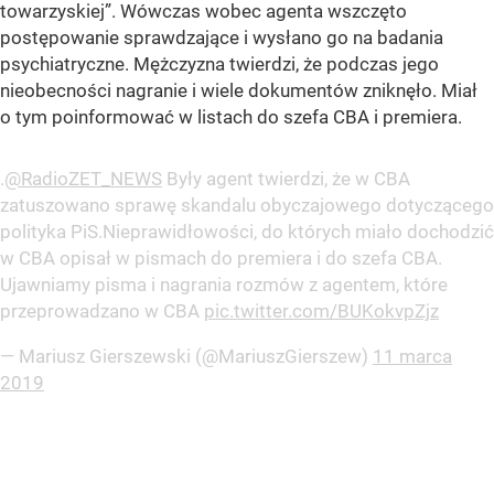
towarzyskiej”
. Wówczas wobec agenta wszczęto
postępowanie sprawdzające i wysłano go na badania
psychiatryczne. Mężczyzna twierdzi, że podczas jego
nieobecności nagranie i wiele dokumentów zniknęło. Miał
o tym poinformować w listach do szefa CBA i premiera.
.
@RadioZET_NEWS
Były agent twierdzi, że w CBA
zatuszowano sprawę skandalu obyczajowego dotyczącego
polityka PiS.Nieprawidłowości, do których miało dochodzić
w CBA opisał w pismach do premiera i do szefa CBA.
Ujawniamy pisma i nagrania rozmów z agentem, które
przeprowadzano w CBA
pic.twitter.com/BUKokvpZjz
— Mariusz Gierszewski (@MariuszGierszew)
11 marca
2019