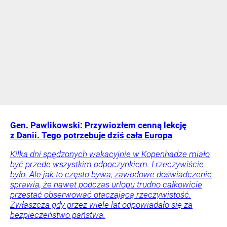
Gen. Pawlikowski: Przywiozłem cenną lekcję
z Danii. Tego potrzebuje dziś cała Europa
Kilka dni spędzonych wakacyjnie w Kopenhadze miało
być przede wszystkim odpoczynkiem. I rzeczywiście
było. Ale jak to często bywa, zawodowe doświadczenie
sprawia, że nawet podczas urlopu trudno całkowicie
przestać obserwować otaczającą rzeczywistość.
Zwłaszcza gdy przez wiele lat odpowiadało się za
bezpieczeństwo państwa.