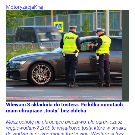
Motoryzacja
Kraj
Wlewam 3 składniki do tostera. Po kilku minutach
mam chrupiące „tosty” bez chleba
Masz ochotę na chrupiące pieczywo, ale ograniczasz
węglowodany? Zrób te wyjątkowe tosty, które w smaku
do złudzenia przypominają tradycyjne. Wystarczą trzy