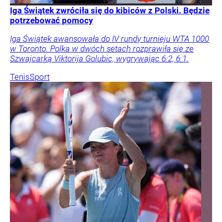
Iga Świątek zwróciła się do kibiców z Polski. Będzie
potrzebować pomocy
Iga Świątek awansowała do IV rundy turnieju WTA 1000
w Toronto. Polka w dwóch setach rozprawiła się ze
Szwajcarką Viktorija Golubic, wygrywając 6:2, 6:1.
Tenis
Sport