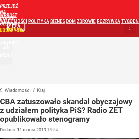
PRZEJDŹ
NA
WPROST
STRONĘ
WIADOMOŚCI
POLITYKA
BIZNES
DOM
ZDROWIE
ROZRYWKA
TYGODN
GŁÓWNĄ
KRAJ
UBSKRYBUJ
ZALOGUJ
MENU
Wiadomości
/
Kraj
CBA zatuszowało skandal obyczajowy
z udziałem polityka PiS? Radio ZET
opublikowało stenogramy
Dodano:
11
marca
2019
18:54