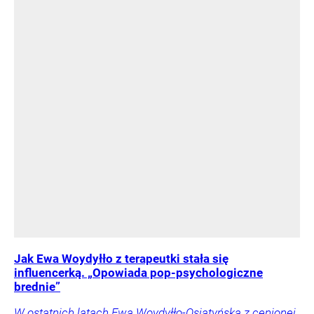
Jak Ewa Woydyłło z terapeutki stała się
influencerką. „Opowiada pop-psychologiczne
brednie”
W ostatnich latach Ewa Woydyłło-Osiatyńska z cenionej