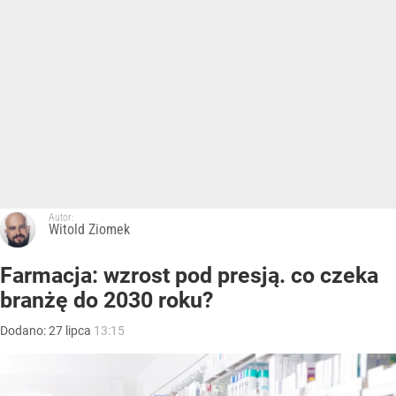
Autor:
Witold Ziomek
Farmacja: wzrost pod presją. co czeka
branżę do 2030 roku?
Dodano:
27
lipca
13:15