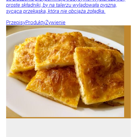
proste składniki, by na talerzu wylądowała pyszna,
sycąca przekąska, która nie obciąża żołądka.
Przepisy
Produkty
Żywienie