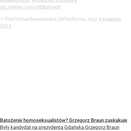
pic.twitter.com/U8StpFexiP
— PlatformaObywatelska (@Platforma_org)
4 kwietnia
2019
Batożenie homoseksualistów? Grzegorz Braun zaskakuje
Były kandydat na prezydenta Gdańska Grzegorz Braun