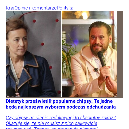
Kraj
Opinie i komentarze
Polityka
Dietetyk prześwietlił popularne chipsy. Te jedne
będą najlepszym wyborem podczas odchudzania
Czy chipsy na diecie redukcyjnej to absolutny zakaz?
Okazuje się, że nie musisz z nich całkowicie
rezygnować. Zobacz, co proponują eksperci.