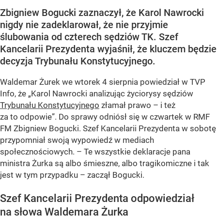
Zbigniew Bogucki zaznaczył, że Karol Nawrocki
nigdy nie zadeklarował, że nie przyjmie
ślubowania od czterech sędziów TK. Szef
Kancelarii Prezydenta wyjaśnił, że kluczem będzie
decyzja Trybunału Konstytucyjnego.
Waldemar Żurek we wtorek 4 sierpnia powiedział w TVP
Info, że „Karol Nawrocki analizując życiorysy sędziów
Trybunału Konstytucyjnego
złamał prawo – i też
za to odpowie”. Do sprawy odniósł się w czwartek w RMF
FM Zbigniew Bogucki. Szef Kancelarii Prezydenta w sobotę
przypomniał swoją wypowiedź w mediach
społecznościowych. – Te wszystkie deklaracje pana
ministra Żurka są albo śmieszne, albo tragikomiczne i tak
jest w tym przypadku – zaczął Bogucki.
Szef Kancelarii Prezydenta odpowiedział
na słowa Waldemara Żurka