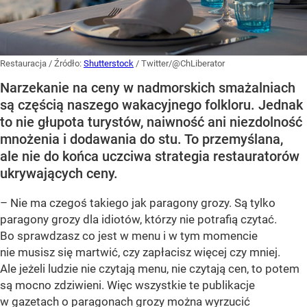
Restauracja
/ Źródło:
Shutterstock
/
Twitter/@ChLiberator
Narzekanie na ceny w nadmorskich smażalniach
są częścią naszego wakacyjnego folkloru. Jednak
to nie głupota turystów, naiwność ani niezdolność
mnożenia i dodawania do stu. To przemyślana,
ale nie do końca uczciwa strategia restauratorów
ukrywających ceny.
– Nie ma czegoś takiego jak paragony grozy. Są tylko
paragony grozy dla idiotów, którzy nie potrafią czytać.
Bo sprawdzasz co jest w menu i w tym momencie
nie musisz się martwić, czy zapłacisz więcej czy mniej.
Ale jeżeli ludzie nie czytają menu, nie czytają cen, to potem
są mocno zdziwieni. Więc wszystkie te publikacje
w gazetach o paragonach grozy można wyrzucić