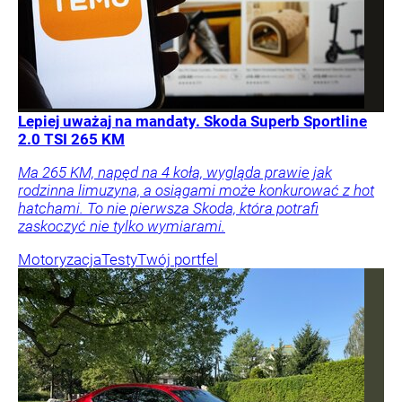
Lepiej uważaj na mandaty. Skoda Superb Sportline
2.0 TSI 265 KM
Ma 265 KM, napęd na 4 koła, wygląda prawie jak
rodzinna limuzyna, a osiągami może konkurować z hot
hatchami. To nie pierwsza Skoda, która potrafi
zaskoczyć nie tylko wymiarami.
Motoryzacja
Testy
Twój portfel