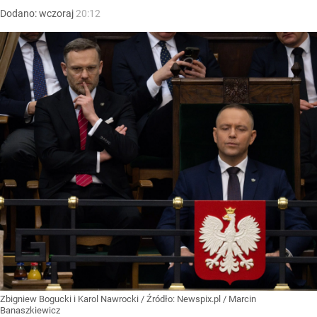
Dodano:
wczoraj
20:12
Zbigniew Bogucki i Karol Nawrocki
/ Źródło:
Newspix.pl
/
Marcin
Banaszkiewicz