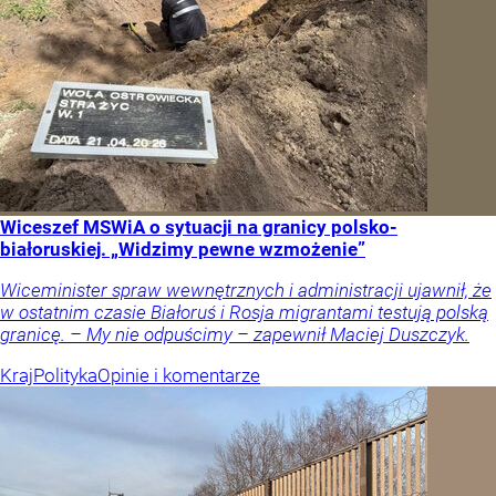
Wiceszef MSWiA o sytuacji na granicy polsko-
białoruskiej. „Widzimy pewne wzmożenie”
Wiceminister spraw wewnętrznych i administracji ujawnił, że
w ostatnim czasie Białoruś i Rosja migrantami testują polską
granicę. – My nie odpuścimy – zapewnił Maciej Duszczyk.
Kraj
Polityka
Opinie i komentarze