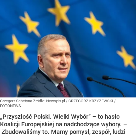
Grzegorz Schetyna
Źródło:
Newspix.pl
/
GRZEGORZ KRZYZEWSKI /
FOTONEWS
„Przyszłość Polski. Wielki Wybór” – to hasło
Koalicji Europejskiej na nadchodzące wybory. –
Zbudowaliśmy to. Mamy pomysł, zespół, ludzi