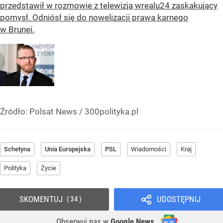
przedstawił w rozmowie z telewizją wrealu24 zaskakujący
pomysł. Odniósł się do nowelizacji prawa karnego
w Brunei.
Źródło:
Polsat News
/
300polityka.pl
Schetyna
Unia Europejska
PSL
Wiadomości
Kraj
Polityka
Życie
SKOMENTUJ
UDOSTĘPNIJ
34
Obserwuj nas
w
Google News