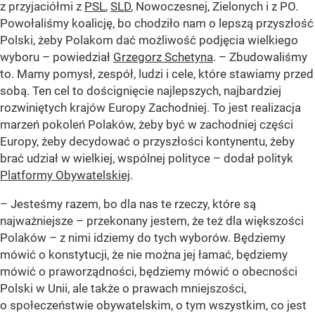
z przyjaciółmi z
PSL
,
SLD
, Nowoczesnej, Zielonych i z PO.
Powołaliśmy koalicję, bo chodziło nam o lepszą przyszłość
Polski, żeby Polakom dać możliwość podjęcia wielkiego
wyboru – powiedział
Grzegorz Schetyna
. – Zbudowaliśmy
to. Mamy pomysł, zespół, ludzi i cele, które stawiamy przed
sobą. Ten cel to doścignięcie najlepszych, najbardziej
rozwiniętych krajów Europy Zachodniej. To jest realizacja
marzeń pokoleń Polaków, żeby być w zachodniej części
Europy, żeby decydować o przyszłości kontynentu, żeby
brać udział w wielkiej, wspólnej polityce – dodał polityk
Platformy Obywatelskiej
.
– Jesteśmy razem, bo dla nas te rzeczy, które są
najważniejsze – przekonany jestem, że też dla większości
Polaków – z nimi idziemy do tych wyborów. Będziemy
mówić o konstytucji, że nie można jej łamać, będziemy
mówić o praworządności, będziemy mówić o obecności
Polski w Unii, ale także o prawach mniejszości,
o społeczeństwie obywatelskim, o tym wszystkim, co jest