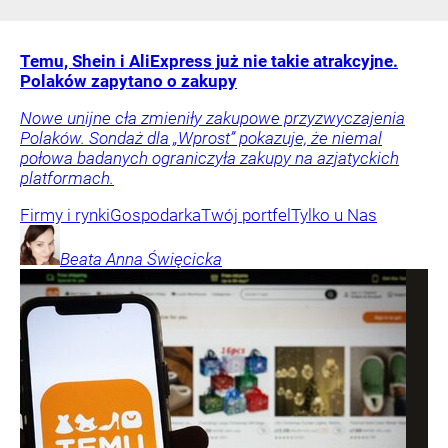
Temu, Shein i AliExpress już nie takie atrakcyjne.
Polaków zapytano o zakupy
Nowe unijne cła zmieniły zakupowe przyzwyczajenia
Polaków. Sondaż dla „Wprost” pokazuje, że niemal
połowa badanych ograniczyła zakupy na azjatyckich
platformach.
Firmy i rynki
Gospodarka
Twój portfel
Tylko u Nas
Beata Anna
Święcicka