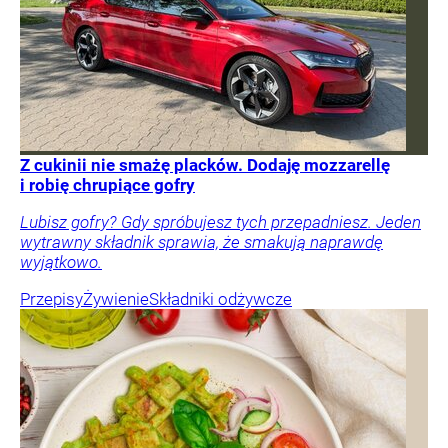
Z cukinii nie smażę placków. Dodaję mozzarellę
i robię chrupiące gofry
Lubisz gofry? Gdy spróbujesz tych przepadniesz. Jeden
wytrawny składnik sprawia, że smakują naprawdę
wyjątkowo.
Przepisy
Żywienie
Składniki odżywcze