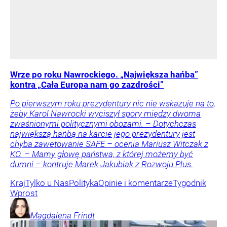
Wrze po roku Nawrockiego. „Największa hańba”
kontra „Cała Europa nam go zazdrości”
Po pierwszym roku prezydentury nic nie wskazuje na to,
żeby Karol Nawrocki wyciszył spory między dwoma
zwaśnionymi politycznymi obozami. – Dotychczas
największą hańbą na karcie jego prezydentury jest
chyba zawetowanie SAFE – ocenia Mariusz Witczak z
KO. – Mamy głowę państwa, z której możemy być
dumni – kontruje Marek Jakubiak z Rozwoju Plus.
Kraj
Tylko u Nas
Polityka
Opinie i komentarze
Tygodnik
Wprost
Magdalena
Frindt