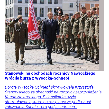
Stanowski na obchodach rocznicy Nawrockiego.
Wróciła burza z Wysocką-Schnepf
Dorota Wysocka-Schnepf skrytykowała Krzysztofa
Stanowskiego za obecność na rocznicy zaprzysiężenia
Karola Nawrockiego. Dziennikarka użyła
sformułowania, które po raz pierwszy padło z ust
założyciela Kanału Zero pod jej adresem.