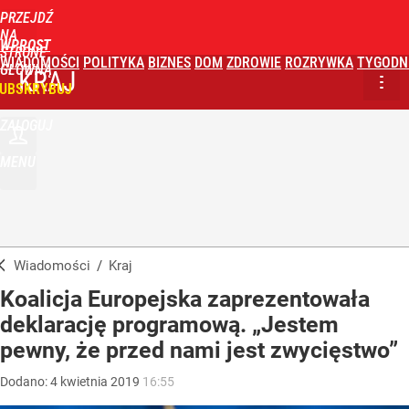
PRZEJDŹ
NA
WPROST
STRONĘ
WIADOMOŚCI
POLITYKA
BIZNES
DOM
ZDROWIE
ROZRYWKA
TYGODN
GŁÓWNĄ
KRAJ
UBSKRYBUJ
ZALOGUJ
MENU
Wiadomości
/
Kraj
Koalicja Europejska zaprezentowała
deklarację programową. „Jestem
pewny, że przed nami jest zwycięstwo”
Dodano:
4
kwietnia
2019
16:55