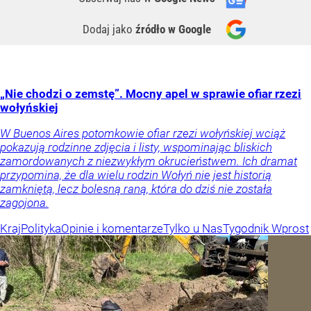
Dodaj jako
źródło w Google
„Nie chodzi o zemstę”. Mocny apel w sprawie ofiar rzezi
wołyńskiej
W Buenos Aires potomkowie ofiar rzezi wołyńskiej wciąż
pokazują rodzinne zdjęcia i listy, wspominając bliskich
zamordowanych z niezwykłym okrucieństwem. Ich dramat
przypomina, że dla wielu rodzin Wołyń nie jest historią
zamkniętą, lecz bolesną raną, która do dziś nie została
zagojona.
Kraj
Polityka
Opinie i komentarze
Tylko u Nas
Tygodnik Wprost