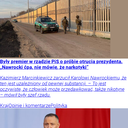
Były premier w rządzie PiS o próbie otrucia prezydenta.
„Nawrocki ćpa, nie mówię, że narkotyki”
Kazimierz Marcinkiewicz zarzucił Karolowi Nawrockiemu, że
ten jest uzależniony od pewnej substancji. – To jest
oczywiste, że człowiek może przedawkować, także nikotynę
– mówił były szef rządu.
Kraj
Opinie i komentarze
Polityka