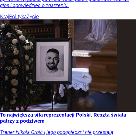
głos i opowiedzieć o zdarzeniu.
Kraj
Polityka
Życie
To największa siła reprezentacji Polski. Reszta świata
patrzy z podziwem
Trener Nikola Grbić i jego podopieczni nie przestają