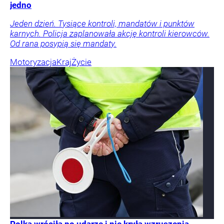
jedno
Jeden dzień. Tysiące kontroli, mandatów i punktów
karnych. Policja zaplanowała akcję kontroli kierowców.
Od rana posypią się mandaty.
Motoryzacja
Kraj
Życie
Polka wróciła po udarze i nie kryła wzruszenia.