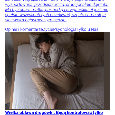
wysportowana, przedsiębiorcza, emocjonalnie dojrzała.
Ma być dobrą matką, partnerką i przyjaciółką. A jeśli nie
spełnia wszystkich tych oczekiwań, często sama staje
się swoim najsurowszym sędzią.
Opinie i komentarze
Życie
Psychologia
Tylko u Nas
Wielka obława drogówki. Będą kontrolować tylko