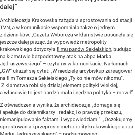
dalej”
Archidiecezja Krakowska zażądała sprostowania od stacji
TVN, a w komunikacie wspomniała także o jednym
z dzienników.
„Gazeta Wyborcza w kłamstwie posunęła się
jeszcze dalej pisząc, że wypowiedź metropolity
krakowskiego dotyczyła
filmu panów Sekielskich
, budując
na kłamstwie bezpodstawny atak na abpa Marka
Jędraszewskiego”
– czytamy w komunikacie. Na łamach
„GW” ukazał się cytat:
„W niedzielę arcybiskup zareagował
na film Tomasza Sekielskiego „Tylko nie mów nikomu”. –
Z kłamstwa robi się dzisiaj element polityki wielkiej,
a właściwie to jest bardzo mała i nędzna polityka – mówił”
.
Z oświadczenia wynika, że archidiecezja
„domaga się
i apeluje do dziennikarzy i redakcji o prawdę przekazu,
niemanipulowanie faktami i wypowiedziami”
.
„Oczekujemy
sprostowania i przeprosin metropolity krakowskiego abpa
Marka Jędraszewskiego”
– podsumowano.