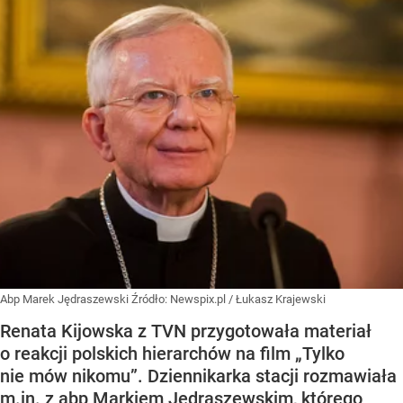
Abp Marek Jędraszewski
Źródło:
Newspix.pl
/
Łukasz Krajewski
Renata Kijowska z TVN przygotowała materiał
o reakcji polskich hierarchów na film „Tylko
nie mów nikomu”. Dziennikarka stacji rozmawiała
m.in. z abp Markiem Jędraszewskim, którego