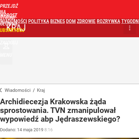
PRZEJDŹ
NA
WPROST
STRONĘ
WIADOMOŚCI
POLITYKA
BIZNES
DOM
ZDROWIE
ROZRYWKA
TYGODN
GŁÓWNĄ
KRAJ
UBSKRYBUJ
ZALOGUJ
MENU
Wiadomości
/
Kraj
Archidiecezja Krakowska żąda
sprostowania. TVN zmanipulował
wypowiedź abp Jędraszewskiego?
Dodano:
14
maja
2019
8:16