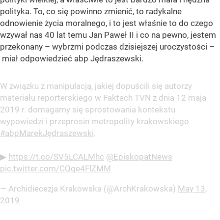
polityka. To, co się powinno zmienić, to radykalne
odnowienie życia moralnego, i to jest właśnie to do czego
wzywał nas 40 lat temu Jan Paweł II i co na pewno, jestem
przekonany – wybrzmi podczas dzisiejszej uroczystości –
miał odpowiedzieć abp Jędraszewski.
W związku z manipulacją, jakiej dopuścili się autorzy
materiału reporterskiego w Faktach TVN z dnia 12 maja
2019 r. domagamy się sprostowania kontekstu
wypowiedzi i przeprosin metropolity krakowskiego
#abpMarekJędraszewski
.
▶
https://t.co/SV5LCALMhc
@EpiskopatNews
pic.twitter.com/CQqe4FlZMM
— Archidiecezja Krakowska (@ArchKrakowska)
May 13,
2019