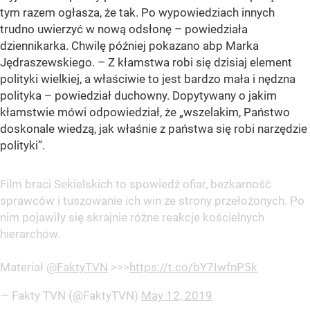
tym razem ogłasza, że tak. Po wypowiedziach innych
trudno uwierzyć w nową odsłonę – powiedziała
dziennikarka. Chwilę później pokazano abp Marka
Jędraszewskiego. – Z kłamstwa robi się dzisiaj element
polityki wielkiej, a właściwie to jest bardzo mała i nędzna
polityka – powiedział duchowny. Dopytywany o jakim
kłamstwie mówi odpowiedział, że
„wszelakim, Państwo
doskonale wiedzą, jak właśnie z państwa się robi narzędzie
polityki”
.
Film braci Sekielskich to spowiedź ofiar, bezkarność
sprawców i tuszowanie ich win ze strony przełożonych. Po
nim pojawiły się skrajnie różne reakcje kościelnych
hierarchów.
Materiał
@FaktyTVN
>>>
https://t.co/bY7IwfnP5k
— Fakty TVN (@FaktyTVN)
May 12, 2019