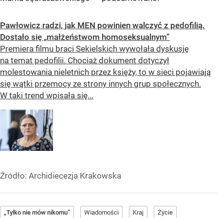
Pawłowicz radzi, jak MEN powinien walczyć z pedofilią.
Dostało się „małżeństwom homoseksualnym”
Premiera filmu braci Sekielskich wywołała dyskusję
na temat pedofilii. Chociaż dokument dotyczył
molestowania nieletnich przez księży, to w sieci pojawiają
się wątki przemocy ze strony innych grup społecznych.
W taki trend wpisała się...
Źródło:
Archidiecezja Krakowska
„Tylko nie mów nikomu”
Wiadomości
Kraj
Życie