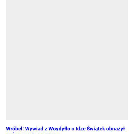
Wróbel: Wywiad z Woydyłło o Idze Świątek obnażył