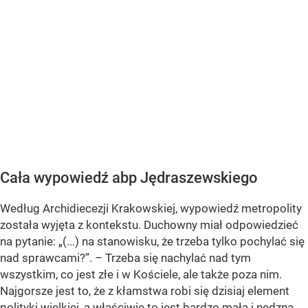
Cała wypowiedź abp Jędraszewskiego
Według Archidiecezji Krakowskiej, wypowiedź metropolity
została wyjęta z kontekstu. Duchowny miał odpowiedzieć
na pytanie:
„(...) na stanowisku, że trzeba tylko pochylać się
nad sprawcami?”
. – Trzeba się nachylać nad tym
wszystkim, co jest złe i w Kościele, ale także poza nim.
Najgorsze jest to, że z kłamstwa robi się dzisiaj element
polityki wielkiej, a właściwie to jest bardzo mała i nędzna