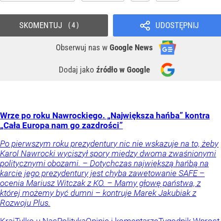
SKOMENTUJ
UDOSTĘPNIJ
4
Obserwuj nas
w
Google News
Dodaj jako
źródło w Google
Wrze po roku Nawrockiego. „Największa hańba” kontra
„Cała Europa nam go zazdrości”
Po pierwszym roku prezydentury nic nie wskazuje na to, żeby
Karol Nawrocki wyciszył spory między dwoma zwaśnionymi
politycznymi obozami. – Dotychczas największą hańbą na
karcie jego prezydentury jest chyba zawetowanie SAFE –
ocenia Mariusz Witczak z KO. – Mamy głowę państwa, z
której możemy być dumni – kontruje Marek Jakubiak z
Rozwoju Plus.
Kraj
Tylko u Nas
Polityka
Opinie i komentarze
Tygodnik Wprost