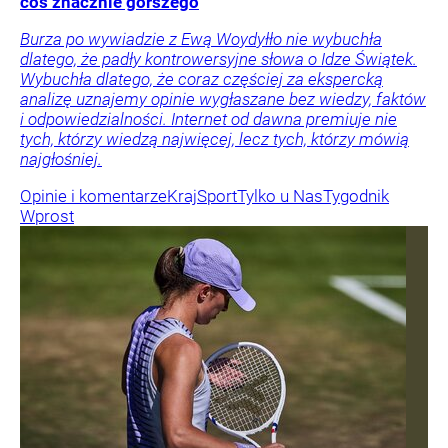
coś znacznie gorszego
Burza po wywiadzie z Ewą Woydyłło nie wybuchła
dlatego, że padły kontrowersyjne słowa o Idze Świątek.
Wybuchła dlatego, że coraz częściej za ekspercką
analizę uznajemy opinie wygłaszane bez wiedzy, faktów
i odpowiedzialności. Internet od dawna premiuje nie
tych, którzy wiedzą najwięcej, lecz tych, którzy mówią
najgłośniej.
Opinie i komentarze
Kraj
Sport
Tylko u Nas
Tygodnik
Wprost