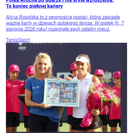
To koniec pięknej kariery
Alicja Rosolska to z pewnością postać, która zapisała
ważne karty w dziejach polskiego tenisa. W piątek (tj. 7
sierpnia 2026 roku) rozegrała swój ostatni mecz.
Tenis
Sport