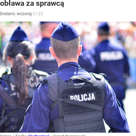
obława za sprawcą
Dodano:
wczoraj
21:22