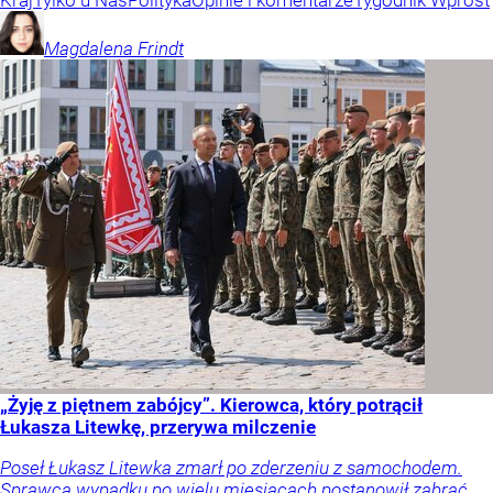
Magdalena
Frindt
„Żyję z piętnem zabójcy”. Kierowca, który potrącił
Łukasza Litewkę, przerywa milczenie
Poseł Łukasz Litewka zmarł po zderzeniu z samochodem.
Sprawca wypadku po wielu miesiącach postanowił zabrać