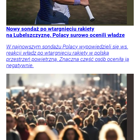
Nowy sondaż po wtargnięciu rakiety
na Lubelszczyznę. Polacy surowo ocenili władze
W najnowszym sondażu Polacy wypowiedzieli się ws.
reakcji władz po wtargnięciu rakiety w polską
przestrzeń powietrzną. Znaczna część osób oceniła ją
negatywnie.