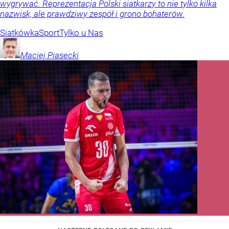
wygrywać. Reprezentacja Polski siatkarzy to nie tylko kilka
nazwisk, ale prawdziwy zespół i grono bohaterów.
Siatkówka
Sport
Tylko u Nas
Maciej
Piasecki