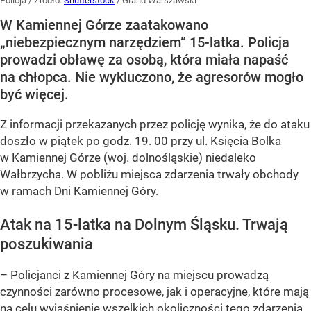
Policja
/ Źródło:
Shutterstock
/
Grand Warszawski
W Kamiennej Górze zaatakowano
„niebezpiecznym narzędziem” 15-latka. Policja
prowadzi obławę za osobą, która miała napaść
na chłopca. Nie wykluczono, że agresorów mogło
być więcej.
Z informacji przekazanych przez policję wynika, że do ataku
doszło w piątek po godz. 19. 00 przy ul. Księcia Bolka
w Kamiennej Górze (woj. dolnośląskie) niedaleko
Wałbrzycha. W pobliżu miejsca zdarzenia trwały obchody
w ramach Dni Kamiennej Góry.
Atak na 15-latka na Dolnym Śląsku. Trwają
poszukiwania
– Policjanci z Kamiennej Góry na miejscu prowadzą
czynności zarówno procesowe, jak i operacyjne, które mają
na celu wyjaśnienie wszelkich okoliczności tego zdarzenia,