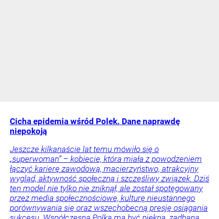
Cicha epidemia wśród Polek. Dane naprawdę
niepokoją
Jeszcze kilkanaście lat temu mówiło się o
„superwoman” – kobiecie, która miała z powodzeniem
łączyć karierę zawodową, macierzyństwo, atrakcyjny
wygląd, aktywność społeczną i szczęśliwy związek. Dziś
ten model nie tylko nie zniknął, ale został spotęgowany
przez media społecznościowe, kulturę nieustannego
porównywania się oraz wszechobecną presję osiągania
sukcesu. Współczesna Polka ma być piękna, zadbana,