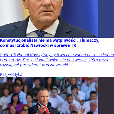
Konstytucjonalista nie ma wątpliwości. Tłumaczy,
co musi zrobić Nawrocki w sprawie TK
Spór o Trybunał Konstytucyjny trwa i nie widać na razie końca
problemów. Prezes Iustitii wskazuje na kwestię, którą musi
rozwiązać prezydent Karol Nawrocki.
Kraj
Polityka