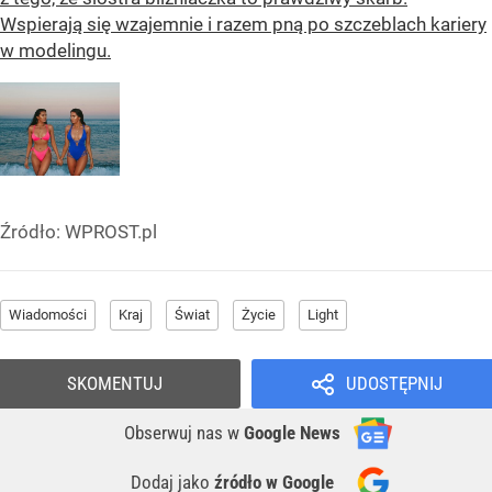
Wspierają się wzajemnie i razem pną po szczeblach kariery
w modelingu.
Źródło:
WPROST.pl
Wiadomości
Kraj
Świat
Życie
Light
SKOMENTUJ
UDOSTĘPNIJ
Obserwuj nas
w
Google News
Dodaj jako
źródło w Google