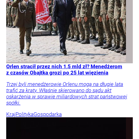
Orlen stracił przez nich 1,5 mld zł? Menedżerom
z czasów Obajtka grozi po 25 lat więzienia
Trzej byli menedżerowie Orlenu mogą na długie lata
trafić za kraty. Właśnie skierowano do sądu akt
oskarżenia w sprawie miliardowych strat państwowej
spółki.
Kraj
Polityka
Gospodarka