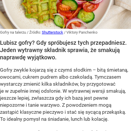
Gofry na talerzu
/ Źródło:
Shutterstock
/
Viktory Panchenko
Lubisz gofry? Gdy spróbujesz tych przepadniesz.
Jeden wytrawny składnik sprawia, że smakują
naprawdę wyjątkowo.
Gofry zwykle kojarzą się z czymś słodkim – bitą śmietaną,
owocami, cukrem pudrem albo czekoladą. Tymczasem
wystarczy zmienić kilka składników, by przygotować
je w zupełnie innej odsłonie. W wytrawnej wersji smakują,
jeszcze lepiej, zwłaszcza gdy ich bazą jest pewne
niepozorne i tanie warzywo. Z powodzeniem mogą
zastąpić klasyczne pieczywo i stać się sycącą przekąską.
To idealny pomysł na śniadanie, lunch lub kolację.