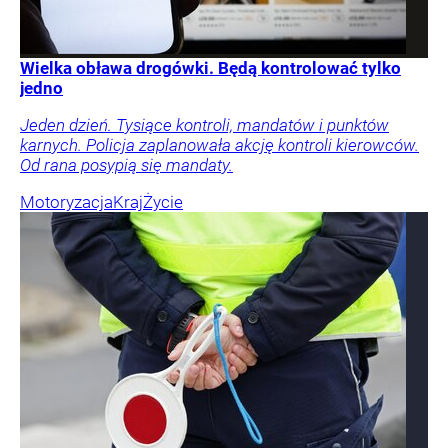
Wielka obława drogówki. Będą kontrolować tylko
jedno
Jeden dzień. Tysiące kontroli, mandatów i punktów
karnych. Policja zaplanowała akcję kontroli kierowców.
Od rana posypią się mandaty.
Motoryzacja
Kraj
Życie