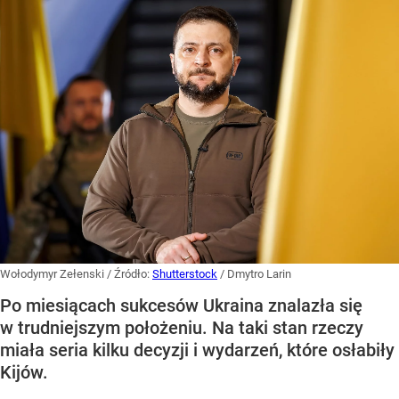
Wołodymyr Zełenski
/ Źródło:
Shutterstock
/
Dmytro Larin
Po miesiącach sukcesów Ukraina znalazła się
w trudniejszym położeniu. Na taki stan rzeczy
miała seria kilku decyzji i wydarzeń, które osłabiły
Kijów.