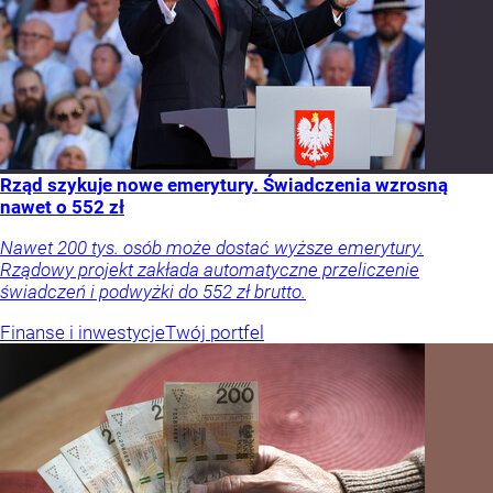
Rząd szykuje nowe emerytury. Świadczenia wzrosną
nawet o 552 zł
Nawet 200 tys. osób może dostać wyższe emerytury.
Rządowy projekt zakłada automatyczne przeliczenie
świadczeń i podwyżki do 552 zł brutto.
Finanse i inwestycje
Twój portfel