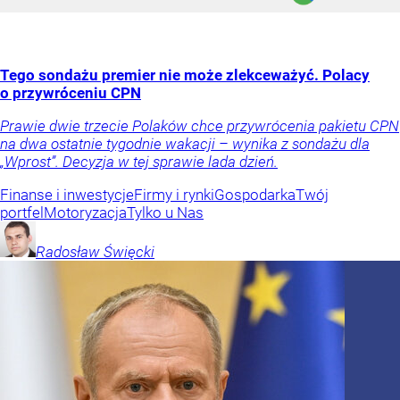
Tego sondażu premier nie może zlekceważyć. Polacy
o przywróceniu CPN
Prawie dwie trzecie Polaków chce przywrócenia pakietu CPN
na dwa ostatnie tygodnie wakacji – wynika z sondażu dla
„Wprost”. Decyzja w tej sprawie lada dzień.
Finanse i inwestycje
Firmy i rynki
Gospodarka
Twój
portfel
Motoryzacja
Tylko u Nas
Radosław
Święcki