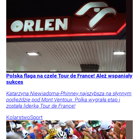
Polska flaga na czele Tour de France! Ależ wspaniały
sukces
Katarzyna Niewiadoma-Phinney najszybsza na słynnym
podjeździe pod Mont Ventoux. Polka wygrała etap i
została liderką Tour de France!
Kolarstwo
Sport