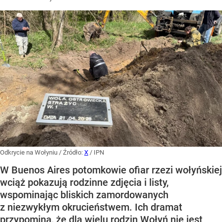
Odkrycie na Wołyniu
/ Źródło:
X
/
IPN
W Buenos Aires potomkowie ofiar rzezi wołyńskiej
wciąż pokazują rodzinne zdjęcia i listy,
wspominając bliskich zamordowanych
z niezwykłym okrucieństwem. Ich dramat
przypomina, że dla wielu rodzin Wołyń nie jest