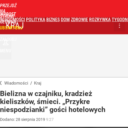
PRZEJDŹ
NA
WPROST
STRONĘ
WIADOMOŚCI
POLITYKA
BIZNES
DOM
ZDROWIE
ROZRYWKA
TYGODN
GŁÓWNĄ
KRAJ
UBSKRYBUJ
ZALOGUJ
MENU
Wiadomości
/
Kraj
Bielizna w czajniku, kradzież
kieliszków, śmieci. „Przykre
niespodzianki” gości hotelowych
Dodano:
28
sierpnia
2019
9:27