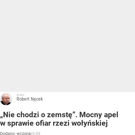
Autor:
Robert Nęcek
„Nie chodzi o zemstę”. Mocny apel
w sprawie ofiar rzezi wołyńskiej
Dodano:
wczoraj
6:09