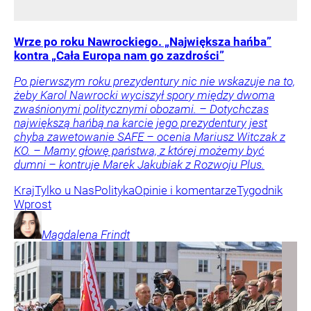
Wrze po roku Nawrockiego. „Największa hańba”
kontra „Cała Europa nam go zazdrości”
Po pierwszym roku prezydentury nic nie wskazuje na to,
żeby Karol Nawrocki wyciszył spory między dwoma
zwaśnionymi politycznymi obozami. – Dotychczas
największą hańbą na karcie jego prezydentury jest
chyba zawetowanie SAFE – ocenia Mariusz Witczak z
KO. – Mamy głowę państwa, z której możemy być
dumni – kontruje Marek Jakubiak z Rozwoju Plus.
Kraj
Tylko u Nas
Polityka
Opinie i komentarze
Tygodnik
Wprost
Magdalena
Frindt