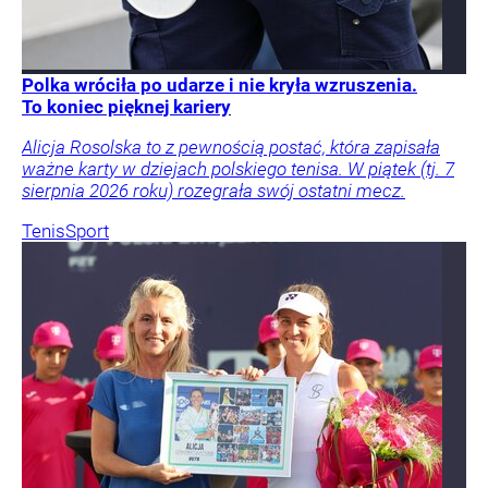
Polka wróciła po udarze i nie kryła wzruszenia.
To koniec pięknej kariery
Alicja Rosolska to z pewnością postać, która zapisała
ważne karty w dziejach polskiego tenisa. W piątek (tj. 7
sierpnia 2026 roku) rozegrała swój ostatni mecz.
Tenis
Sport