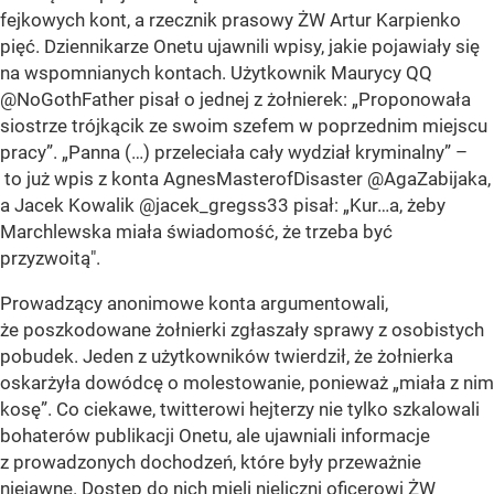
fejkowych kont, a rzecznik prasowy ŻW Artur Karpienko
pięć. Dziennikarze Onetu ujawnili wpisy, jakie pojawiały się
na wspomnianych kontach. Użytkownik Maurycy QQ
@NoGothFather pisał o jednej z żołnierek: „Proponowała
siostrze trójkącik ze swoim szefem w poprzednim miejscu
pracy”. „Panna (…) przeleciała cały wydział kryminalny” –
to już wpis z konta AgnesMasterofDisaster @AgaZabijaka,
a Jacek Kowalik @jacek_gregss33 pisał: „Kur…a, żeby
Marchlewska miała świadomość, że trzeba być
przyzwoitą".
Prowadzący anonimowe konta argumentowali,
że poszkodowane żołnierki zgłaszały sprawy z osobistych
pobudek. Jeden z użytkowników twierdził, że żołnierka
oskarżyła dowódcę o molestowanie, ponieważ „miała z nim
kosę”. Co ciekawe, twitterowi hejterzy nie tylko szkalowali
bohaterów publikacji Onetu, ale ujawniali informacje
z prowadzonych dochodzeń, które były przeważnie
niejawne. Dostęp do nich mieli nieliczni oficerowi ŻW