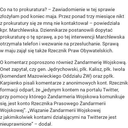
Co na to prokuratura? – Zawiadomienie w tej sprawie
złożyłam pod koniec maja. Przez ponad trzy miesiące nikt
z prokuratury się ze mną nie kontaktował – powiedziała
kpr. Marchlewska. Dziennikarze postanowili dopytać
prokuraturę o tę sprawę, a po tej interwencji Marchlewska
otrzymała telefon i wezwanie na przesłuchanie. Sprawą
w maju zajął się także Rzecznik Praw Obywatelskich.
O komentarz poproszono również Żandarmerię Wojskową.
Onet zapytał, czy gen. Jędrychowski, płk. Kalisz, płk. Iwoła
(komendant Mazowieckiego Oddziału ŻW) oraz ppłk.
Karpienko pisali komentarze z anonimowych kont. Rzecznik
formacji odparł, że „jedynym kontem na portalu Twitter,
przy pomocy którego Żandarmeria Wojskowa komunikuje
się, jest konto Rzecznika Prasowego Żandarmerii
Wojskowej”. „Wiązanie Żandarmerii Wojskowej
z jakimikolwiek kontami działającymi na Twitterze jest
nieuprawnione” – dodał.