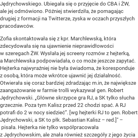
Jędrychowskiego. Ubiegała się o przyjęcie do CBA i ŻW,
ale jej odmówiono. Później stwierdziła, że pomagając
drugiej z formacji na Twitterze, zyska w oczach przyszłych
pracodawców.
Zofia skontaktowała się z kpr. Marchlewską, która
zdecydowała się na ujawnienie nieprawidłowości
w szeregach ŻW. Wysłała jej screeny rozmów z hejterką,
a Marchlewska podpowiadała, o co może jeszcze zapytać.
Hejterka najwyraźniej nie była świadoma, że koresponduje
z osobą, która może wkrótce ujawnić jej działalność.
Otwierała się coraz bardziej zdradzając m.in, że największe
zaangażowanie w farmie trolli wykazywał gen. Robert
Jędrychowski. „Główne skrzypce gra RJ, a SK tylko słucha
grzecznie. Poza tym Kalisz przed 22 chodzi spać. A RJ
potrafi do 2 w nocy siedzieć”. [wg hejterki RJ to gen. Robert
Jędrychowski, a SK to płk. Sebastian Kalisz – red.]" –
pisała. Hejterka nie tylko współpracowała
z Jędrychowskim, ale znała również szczegóły z jego życia