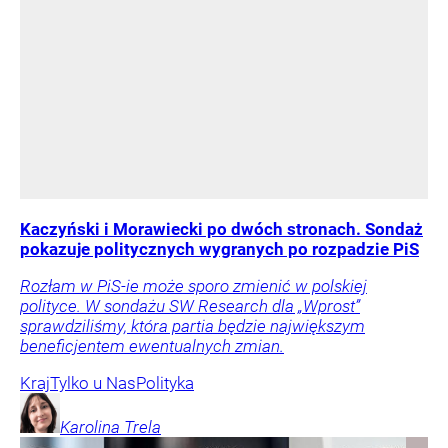
Kaczyński i Morawiecki po dwóch stronach. Sondaż
pokazuje politycznych wygranych po rozpadzie PiS
Rozłam w PiS-ie może sporo zmienić w polskiej
polityce. W sondażu SW Research dla „Wprost”
sprawdziliśmy, która partia będzie największym
beneficjentem ewentualnych zmian.
Kraj
Tylko u Nas
Polityka
Karolina
Trela