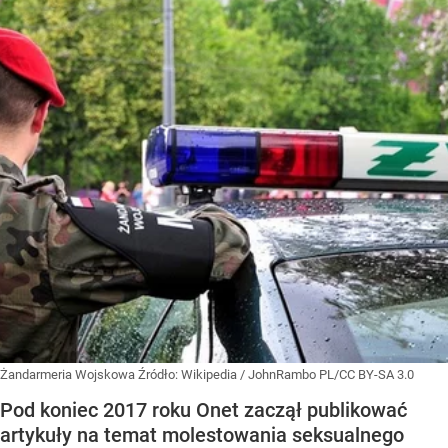
Żandarmeria Wojskowa
Źródło:
Wikipedia
/
JohnRambo PL/CC BY-SA 3.0
Pod koniec 2017 roku Onet zaczął publikować
artykuły na temat molestowania seksualnego