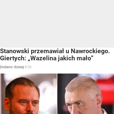
Stanowski przemawiał u Nawrockiego.
Giertych: „Wazelina jakich mało”
Dodano:
dzisiaj
8:56