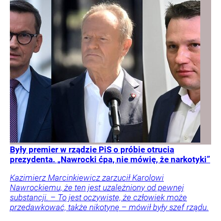
Były premier w rządzie PiS o próbie otrucia
prezydenta. „Nawrocki ćpa, nie mówię, że narkotyki”
Kazimierz Marcinkiewicz zarzucił Karolowi
Nawrockiemu, że ten jest uzależniony od pewnej
substancji. – To jest oczywiste, że człowiek może
przedawkować, także nikotynę – mówił były szef rządu.