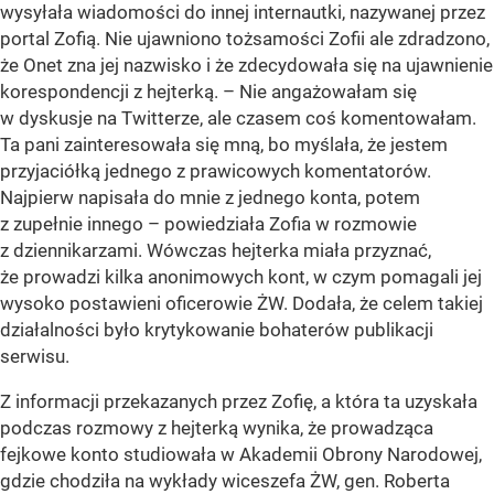
wysyłała wiadomości do innej internautki, nazywanej przez
portal Zofią. Nie ujawniono tożsamości Zofii ale zdradzono,
że Onet zna jej nazwisko i że zdecydowała się na ujawnienie
korespondencji z hejterką. – Nie angażowałam się
w dyskusje na Twitterze, ale czasem coś komentowałam.
Ta pani zainteresowała się mną, bo myślała, że jestem
przyjaciółką jednego z prawicowych komentatorów.
Najpierw napisała do mnie z jednego konta, potem
z zupełnie innego – powiedziała Zofia w rozmowie
z dziennikarzami. Wówczas hejterka miała przyznać,
że prowadzi kilka anonimowych kont, w czym pomagali jej
wysoko postawieni oficerowie ŻW. Dodała, że celem takiej
działalności było krytykowanie bohaterów publikacji
serwisu.
Z informacji przekazanych przez Zofię, a która ta uzyskała
podczas rozmowy z hejterką wynika, że prowadząca
fejkowe konto studiowała w Akademii Obrony Narodowej,
gdzie chodziła na wykłady wiceszefa ŻW, gen. Roberta