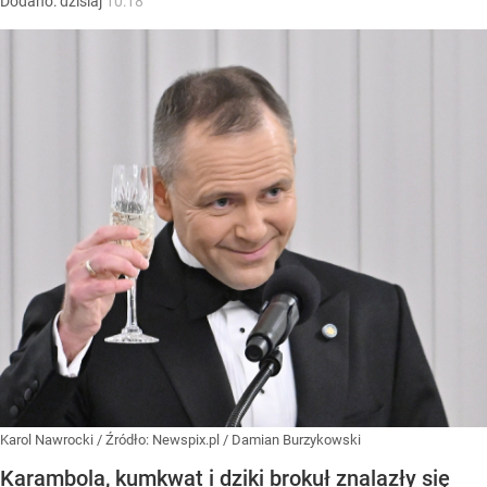
Dodano:
dzisiaj
10:18
Karol Nawrocki
/ Źródło:
Newspix.pl
/
Damian Burzykowski
Karambola, kumkwat i dziki brokuł znalazły się