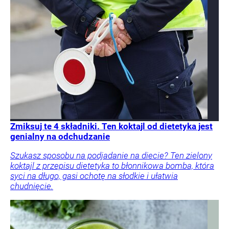
Zmiksuj te 4 składniki. Ten koktajl od dietetyka jest
genialny na odchudzanie
Szukasz sposobu na podjadanie na diecie? Ten zielony
koktajl z przepisu dietetyka to błonnikowa bomba, która
syci na długo, gasi ochotę na słodkie i ułatwia
chudnięcie.