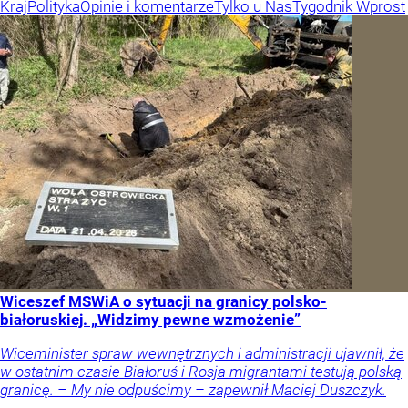
Kraj
Polityka
Opinie i komentarze
Tylko u Nas
Tygodnik Wprost
Wiceszef MSWiA o sytuacji na granicy polsko-
białoruskiej. „Widzimy pewne wzmożenie”
Wiceminister spraw wewnętrznych i administracji ujawnił, że
w ostatnim czasie Białoruś i Rosja migrantami testują polską
granicę. – My nie odpuścimy – zapewnił Maciej Duszczyk.