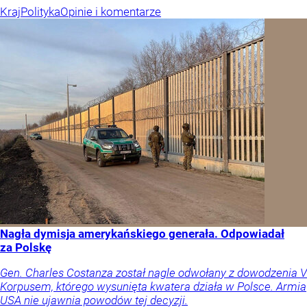
Kraj
Polityka
Opinie i komentarze
Nagła dymisja amerykańskiego generała. Odpowiadał
za Polskę
Gen. Charles Costanza został nagle odwołany z dowodzenia V
Korpusem, którego wysunięta kwatera działa w Polsce. Armia
USA nie ujawnia powodów tej decyzji.