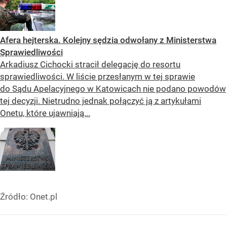
Afera hejterska. Kolejny sędzia odwołany z Ministerstwa
Sprawiedliwości
Arkadiusz Cichocki stracił delegację do resortu
sprawiedliwości. W liście przesłanym w tej sprawie
do Sądu Apelacyjnego w Katowicach nie podano powodów
tej decyzji. Nietrudno jednak połączyć ją z artykułami
Onetu, które ujawniają...
Źródło:
Onet.pl