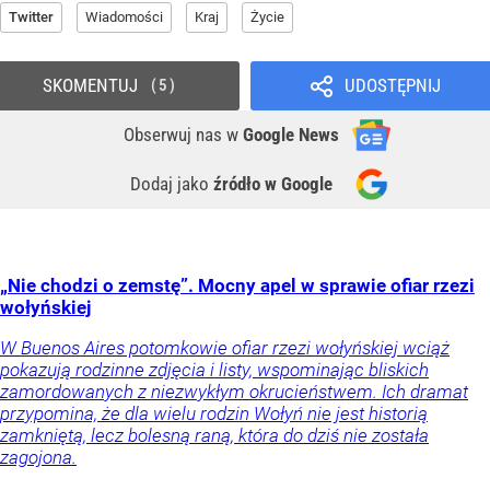
Twitter
Wiadomości
Kraj
Życie
SKOMENTUJ
UDOSTĘPNIJ
5
Obserwuj nas
w
Google News
Dodaj jako
źródło w Google
„Nie chodzi o zemstę”. Mocny apel w sprawie ofiar rzezi
wołyńskiej
W Buenos Aires potomkowie ofiar rzezi wołyńskiej wciąż
pokazują rodzinne zdjęcia i listy, wspominając bliskich
zamordowanych z niezwykłym okrucieństwem. Ich dramat
przypomina, że dla wielu rodzin Wołyń nie jest historią
zamkniętą, lecz bolesną raną, która do dziś nie została
zagojona.