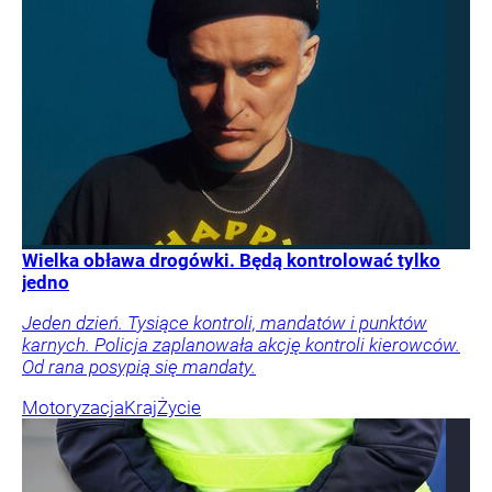
Wielka obława drogówki. Będą kontrolować tylko
jedno
Jeden dzień. Tysiące kontroli, mandatów i punktów
karnych. Policja zaplanowała akcję kontroli kierowców.
Od rana posypią się mandaty.
Motoryzacja
Kraj
Życie