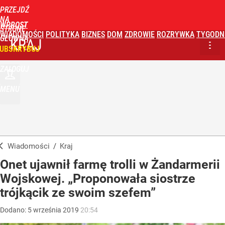
PRZEJDŹ
NA
WPROST
STRONĘ
WIADOMOŚCI
POLITYKA
BIZNES
DOM
ZDROWIE
ROZRYWKA
TYGODN
GŁÓWNĄ
KRAJ
UBSKRYBUJ
ZALOGUJ
MENU
Wiadomości
/
Kraj
Onet ujawnił farmę trolli w Żandarmerii
Wojskowej. „Proponowała siostrze
trójkącik ze swoim szefem”
Dodano:
5
września
2019
20:54