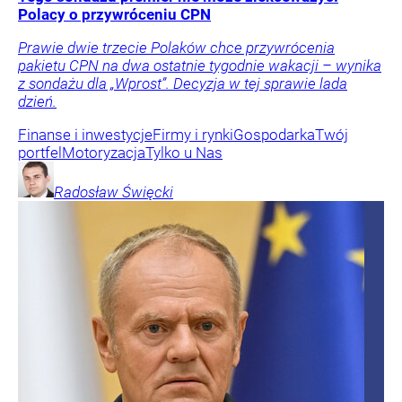
Polacy o przywróceniu CPN
Prawie dwie trzecie Polaków chce przywrócenia
pakietu CPN na dwa ostatnie tygodnie wakacji – wynika
z sondażu dla „Wprost”. Decyzja w tej sprawie lada
dzień.
Finanse i inwestycje
Firmy i rynki
Gospodarka
Twój
portfel
Motoryzacja
Tylko u Nas
Radosław
Święcki