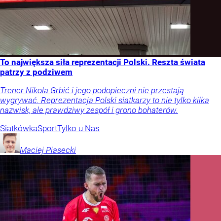
To największa siła reprezentacji Polski. Reszta świata
patrzy z podziwem
Trener Nikola Grbić i jego podopieczni nie przestają
wygrywać. Reprezentacja Polski siatkarzy to nie tylko kilka
nazwisk, ale prawdziwy zespół i grono bohaterów.
Siatkówka
Sport
Tylko u Nas
Maciej
Piasecki