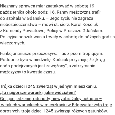
Nieznany sprawca miał zaatakować w sobotę 19
października około godz. 16. Ranny mężczyzna trafił
do szpitala w Gdańsku. – Jego życiu nie zagraża
niebezpieczeństwo – mówi st. sierż. Karol Kościuk
z Komendy Powiatowej Policji w Pruszczu Gdańskim.
Policyjne poszukiwania trwały w sobotę do późnych godzin
wieczornych.
Funkcjonariusze przeczesywali las z psem tropiącym.
Podobnie było w niedzielę. Kościuk przyznaje, że
„krąg
osób podejrzanych jest zawężony”
, a zatrzymanie
mężczyzny to kwestia czasu.
Trójka dzieci i 245 zwierząt w jednym mieszkaniu.
„To najgorsze warunki, jakie widziałem”
Gnijące jedzenie, odchody, niewyobrażalny bałagan –
w takich warunkach w mieszkaniu w Edgewater żyło troje
dorosłych, troje dzieci i 245 zwierząt różnych gatunków.