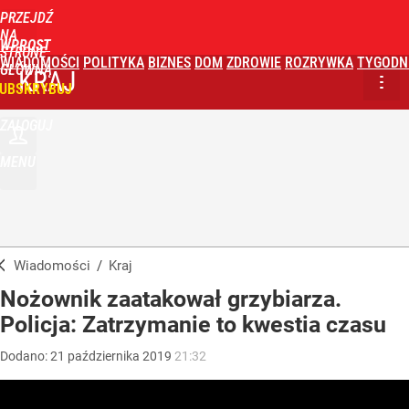
PRZEJDŹ
NA
WPROST
STRONĘ
WIADOMOŚCI
POLITYKA
BIZNES
DOM
ZDROWIE
ROZRYWKA
TYGODN
GŁÓWNĄ
KRAJ
UBSKRYBUJ
ZALOGUJ
MENU
Wiadomości
/
Kraj
Nożownik zaatakował grzybiarza.
Policja: Zatrzymanie to kwestia czasu
Dodano:
21
października
2019
21:32