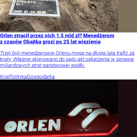
Orlen stracił przez nich 1,5 mld zł? Menedżerom
z czasów Obajtka grozi po 25 lat więzienia
Trzej byli menedżerowie Orlenu mogą na długie lata trafić za
kraty. Właśnie skierowano do sądu akt oskarżenia w sprawie
miliardowych strat państwowej spółki.
Kraj
Polityka
Gospodarka