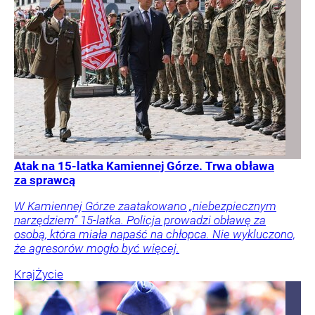
Atak na 15-latka Kamiennej Górze. Trwa obława
za sprawcą
W Kamiennej Górze zaatakowano „niebezpiecznym
narzędziem” 15-latka. Policja prowadzi obławę za
osobą, która miała napaść na chłopca. Nie wykluczono,
że agresorów mogło być więcej.
Kraj
Życie