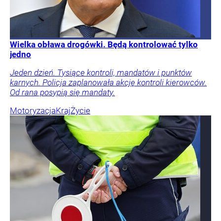
Wielka obława drogówki. Będą kontrolować tylko
jedno
Jeden dzień. Tysiące kontroli, mandatów i punktów
karnych. Policja zaplanowała akcję kontroli kierowców.
Od rana posypią się mandaty.
Motoryzacja
Kraj
Życie