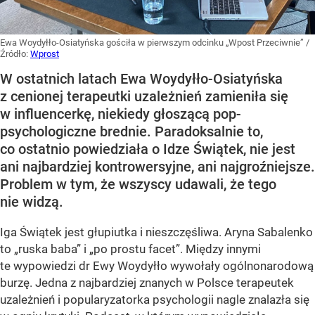
Ewa Woydyłło-Osiatyńska gościła w pierwszym odcinku „Wpost Przeciwnie”
/
Źródło:
Wprost
W ostatnich latach Ewa Woydyłło-Osiatyńska
z cenionej terapeutki uzależnień zamieniła się
w influencerkę, niekiedy głoszącą pop-
psychologiczne brednie. Paradoksalnie to,
co ostatnio powiedziała o Idze Świątek, nie jest
ani najbardziej kontrowersyjne, ani najgroźniejsze.
Problem w tym, że wszyscy udawali, że tego
nie widzą.
Iga Świątek jest głupiutka i nieszczęśliwa. Aryna Sabalenko
to „ruska baba” i „po prostu facet”. Między innymi
te wypowiedzi dr Ewy Woydyłło wywołały ogólnonarodową
burzę. Jedna z najbardziej znanych w Polsce terapeutek
uzależnień i popularyzatorka psychologii nagle znalazła się