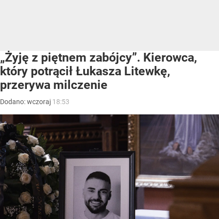
„Żyję z piętnem zabójcy”. Kierowca,
który potrącił Łukasza Litewkę,
przerywa milczenie
Dodano:
wczoraj
18:53