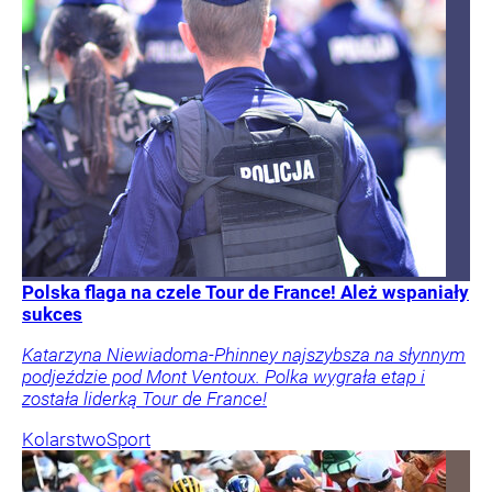
Polska flaga na czele Tour de France! Ależ wspaniały
sukces
Katarzyna Niewiadoma-Phinney najszybsza na słynnym
podjeździe pod Mont Ventoux. Polka wygrała etap i
została liderką Tour de France!
Kolarstwo
Sport