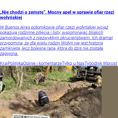
„Nie chodzi o zemstę”. Mocny apel w sprawie ofiar rzezi
wołyńskiej
W Buenos Aires potomkowie ofiar rzezi wołyńskiej wciąż
pokazują rodzinne zdjęcia i listy, wspominając bliskich
zamordowanych z niezwykłym okrucieństwem. Ich dramat
przypomina, że dla wielu rodzin Wołyń nie jest historią
zamkniętą, lecz bolesną raną, która do dziś nie została
zagojona.
Kraj
Polityka
Opinie i komentarze
Tylko u Nas
Tygodnik Wprost