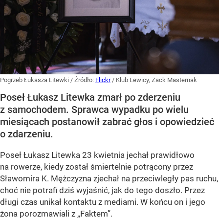
Pogrzeb Łukasza Litewki
/ Źródło:
Flickr
/
Klub Lewicy, Zack Masternak
Poseł Łukasz Litewka zmarł po zderzeniu
z samochodem. Sprawca wypadku po wielu
miesiącach postanowił zabrać głos i opowiedzieć
o zdarzeniu.
Poseł Łukasz Litewka 23 kwietnia jechał prawidłowo
na rowerze, kiedy został śmiertelnie potrącony przez
Sławomira K. Mężczyzna zjechał na przeciwległy pas ruchu,
choć nie potrafi dziś wyjaśnić, jak do tego doszło. Przez
długi czas unikał kontaktu z mediami. W końcu on i jego
żona porozmawiali z „Faktem”.