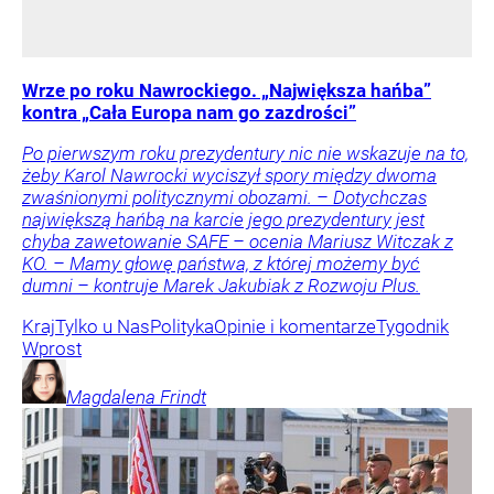
Wrze po roku Nawrockiego. „Największa hańba”
kontra „Cała Europa nam go zazdrości”
Po pierwszym roku prezydentury nic nie wskazuje na to,
żeby Karol Nawrocki wyciszył spory między dwoma
zwaśnionymi politycznymi obozami. – Dotychczas
największą hańbą na karcie jego prezydentury jest
chyba zawetowanie SAFE – ocenia Mariusz Witczak z
KO. – Mamy głowę państwa, z której możemy być
dumni – kontruje Marek Jakubiak z Rozwoju Plus.
Kraj
Tylko u Nas
Polityka
Opinie i komentarze
Tygodnik
Wprost
Magdalena
Frindt