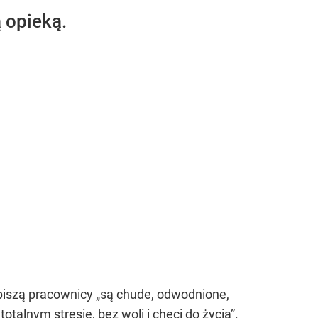
ą opieką.
 piszą pracownicy
„są chude, odwodnione,
talnym stresie, bez woli i chęci do życia”
.