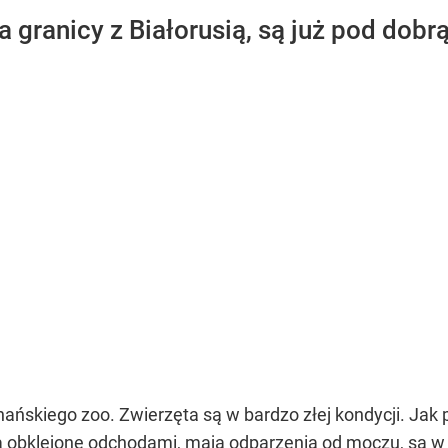
a granicy z Białorusią, są już pod dobr
ańskiego zoo. Zwierzęta są w bardzo złej kondycji. Jak
ą obklejone odchodami, mają odparzenia od moczu, są w to