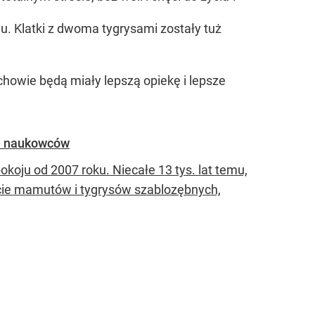
iu. Klatki z dwoma tygrysami zostały tuż
howie będą miały lepszą opiekę i lepsze
ie naukowców
okoju od 2007 roku. Niecałe 13 tys. lat temu,
rcie mamutów i tygrysów szablozębnych,