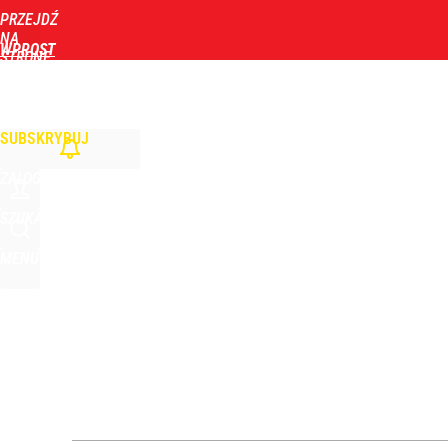
PRZEJDŹ
Udostępnij
0
Skomentuj
NA
WPROST
STRONĘ
GŁÓWNĄ
WIADOMOŚCI
POLITYKA
BIZNES
DOM
ZDROWIE
ROZRYWKA
TYGOD
SUBSKRYBUJ
ZALOGUJ
SZUKAJ
MENU