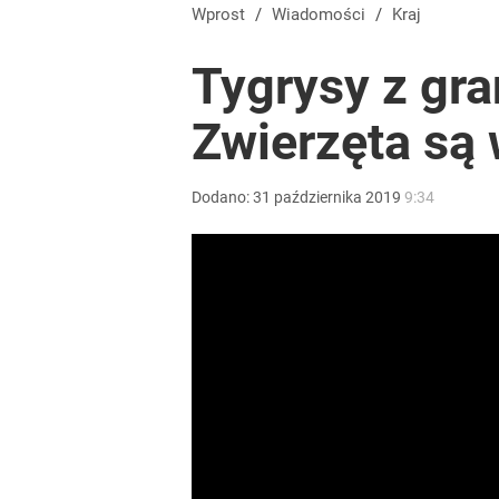
Wprost
/
Wiadomości
/
Kraj
Tygrysy z gra
Zwierzęta są 
Dodano:
31
października
2019
9:34