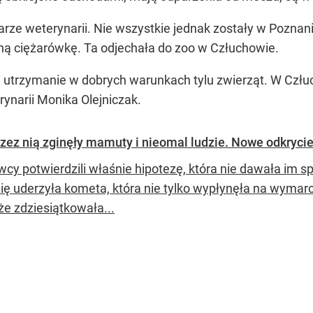
arze weterynarii. Nie wszystkie jednak zostały w Poznan
jną ciężarówkę. Ta odjechała do zoo w Człuchowie.
utrzymanie w dobrych warunkach tylu zwierząt. W Człuc
rynarii Monika Olejniczak.
zez nią zginęły mamuty i nieomal ludzie. Nowe odkryc
cy potwierdzili właśnie hipotezę, która nie dawała im sp
ię uderzyła kometa, która nie tylko wypłynęła na wyma
że zdziesiątkowała...