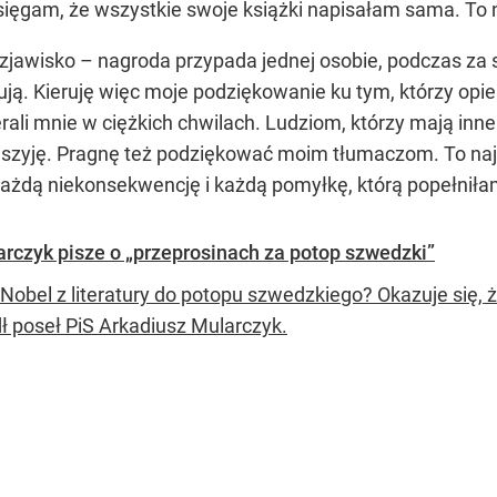
ysięgam, że wszystkie swoje książki napisałam sama. To 
zjawisko – nagroda przypada jednej osobie, podczas za s
ują. Kieruję więc moje podziękowanie ku tym, którzy opiek
rali mnie w ciężkich chwilach. Ludziom, którzy mają inne z
łą szyję. Pragnę też podziękować moim tłumaczom. To naj
każdą niekonsekwencję i każdą pomyłkę, którą popełnił
rczyk pisze o „przeprosinach za potop szwedzki”
Nobel z literatury do potopu szwedzkiego? Okazuje się,
ł poseł PiS Arkadiusz Mularczyk.