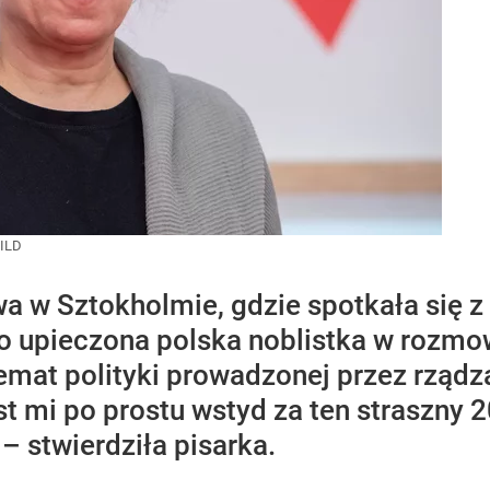
ILD
a w Sztokholmie, gdzie spotkała się z
żo upieczona polska noblistka w rozmo
temat polityki prowadzonej przez rząd
 mi po prostu wstyd za ten straszny 2
– stwierdziła pisarka.