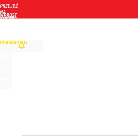
PRZEJDŹ
Udostępnij
27
Skomentuj
NA
WPROST
STRONĘ
GŁÓWNĄ
WIADOMOŚCI
POLITYKA
BIZNES
DOM
ZDROWIE
ROZRYWKA
TYGOD
Prof. Sadurski o „wariancie siłowym” w Trybunale
SUBSKRYBUJ
dodaj
ZALOGUJ
Nawrocki ma szansę na drugą kadencję? Tak ocenil
SZUKAJ
MENU
1
Prawdziwa wartość różnorodności
dodaj