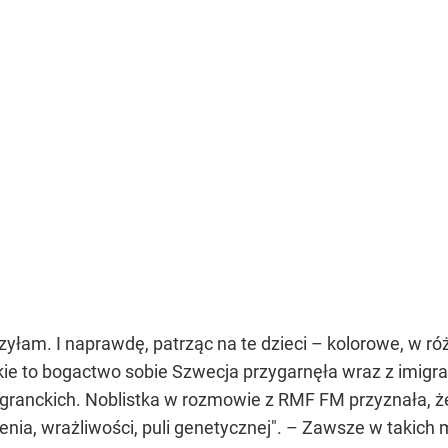
zyłam. I naprawdę, patrząc na te dzieci – kolorowe, w r
kie to bogactwo sobie Szwecja przygarnęła wraz z imigr
migranckich. Noblistka w rozmowie z RMF FM przyznała, ż
nia, wrażliwości, puli genetycznej
". – Zawsze w takich 