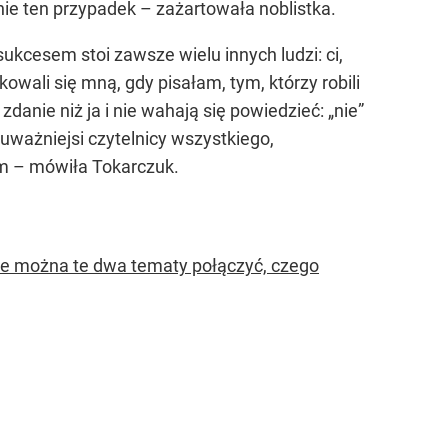
nie ten przypadek – zażartowała noblistka.
ukcesem stoi zawsze wielu innych ludzi: ci,
owali się mną, gdy pisałam, tym, którzy robili
danie niż ja i nie wahają się powiedzieć: „nie”
uważniejsi czytelnicy wszystkiego,
am – mówiła Tokarczuk.
 że można te dwa tematy połączyć, czego