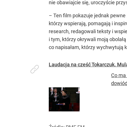
nie obawiajcie się, uroczyście prz
– Ten film pokazuje jednak pewne 
którzy wspierają, pomagają i inspir
research, redagowali teksty i wspie
i tym, którzy okrywali moją obola
co napisałam, którzy wychwytują 
Laudacja na cześć Tokarczuk. Mula
Co ma 
dowiód