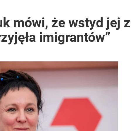
2030 roku?
k mówi, że wstyd jej z
rzyjęła imigrantów”
ntra „Cała Europa nam go zazdrości”
lnej kolekcji kapsułowej