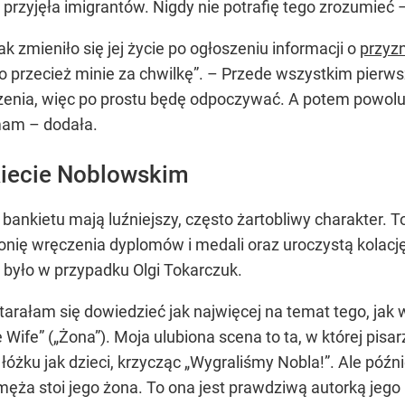
 przyjęła imigrantów. Nigdy nie potrafię tego zrozumieć –
ak zmieniło się jej życie po ogłoszeniu informacji o
przyz
to przecież minie za chwilkę”
. – Przede wszystkim pierws
enia, więc po prostu będę odpoczywać. A potem powolu
mam – dodała.
kiecie Noblowskim
ankietu mają luźniejszy, często żartobliwy charakter. T
nię wręczenia dyplomów i medali oraz uroczystą kolację.
 było w przypadku Olgi Tokarczuk.
rałam się dowiedzieć jak najwięcej na temat tego, jak 
Wife” („Żona”). Moja ulubiona scena to ta, w której pisarz
łóżku jak dzieci, krzycząc „Wygraliśmy Nobla!”. Ale późni
ęża stoi jego żona. To ona jest prawdziwą autorką jego p